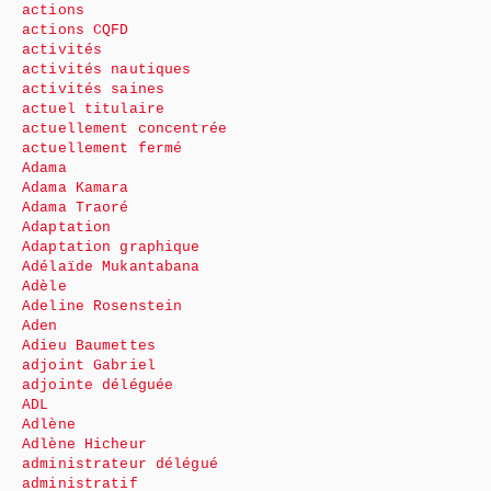
actions
actions CQFD
activités
activités nautiques
activités saines
actuel titulaire
actuellement concentrée
actuellement fermé
Adama
Adama Kamara
Adama Traoré
Adaptation
Adaptation graphique
Adélaïde Mukantabana
Adèle
Adeline Rosenstein
Aden
Adieu Baumettes
adjoint Gabriel
adjointe déléguée
ADL
Adlène
Adlène Hicheur
administrateur délégué
administratif