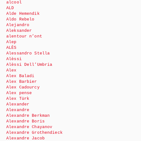
alcool
ALD
Alde Hemendik
Aldo Rebelo
Alejandro
Aleksander
alentour n’ont
Alep
ALÈS
Alessandro Stella
Alèssi
Alèssi Dell’Umbria
Alex
Alex Baladi
Alex Barbier
Alex Cadourcy
Alex pense
Alex Türk
Alexander
Alexandre
Alexandre Berkman
Alexandre Boris
Alexandre Chayanov
Alexandre Grothendieck
Alexandre Jacob