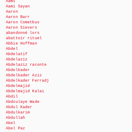
Aami
Aami Sayan
Aaron
Aaron Barr
Aaron Cometbus
Aaron Sievers
abandonné lors
abattoir rituel
Abbie Hoffman
Abdel
Abdelatif
Abdelaziz
Abdelaziz raconte
Abdelkader
Abdelkader Aziz
Abdelkader Ferradj
Abdelmajid
Abdelmajid Kalai
Abdil
Abdoulaye Wade
Abdul Kader
Abdulkarim
Abdullah
Abel
Abel Paz