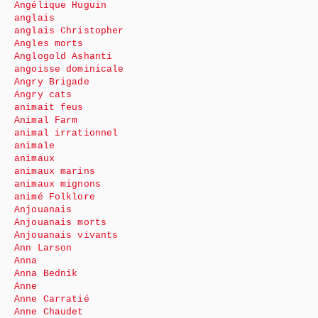
Angélique Huguin
anglais
anglais Christopher
Angles morts
Anglogold Ashanti
angoisse dominicale
Angry Brigade
Angry cats
animait feus
Animal Farm
animal irrationnel
animale
animaux
animaux marins
animaux mignons
animé Folklore
Anjouanais
Anjouanais morts
Anjouanais vivants
Ann Larson
Anna
Anna Bednik
Anne
Anne Carratié
Anne Chaudet