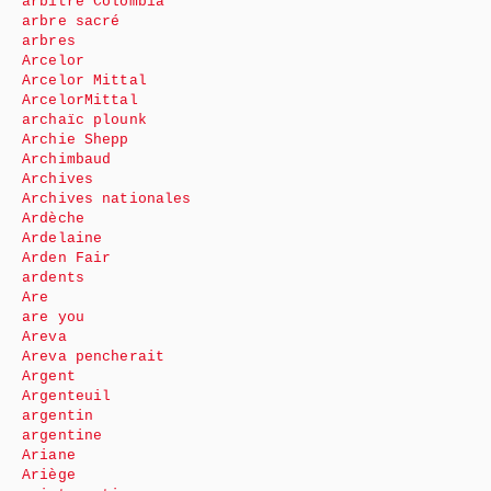
arbitre Colombia
arbre sacré
arbres
Arcelor
Arcelor Mittal
ArcelorMittal
archaïc plounk
Archie Shepp
Archimbaud
Archives
Archives nationales
Ardèche
Ardelaine
Arden Fair
ardents
Are
are you
Areva
Areva pencherait
Argent
Argenteuil
argentin
argentine
Ariane
Ariège