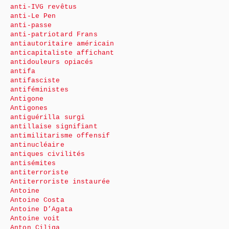
anti-IVG revêtus
anti-Le Pen
anti-passe
anti-patriotard Frans
antiautoritaire américain
anticapitaliste affichant
antidouleurs opiacés
antifa
antifasciste
antiféministes
Antigone
Antigones
antiguérilla surgi
antillaise signifiant
antimilitarisme offensif
antinucléaire
antiques civilités
antisémites
antiterroriste
Antiterroriste instaurée
Antoine
Antoine Costa
Antoine D’Agata
Antoine voit
Anton Ciliga