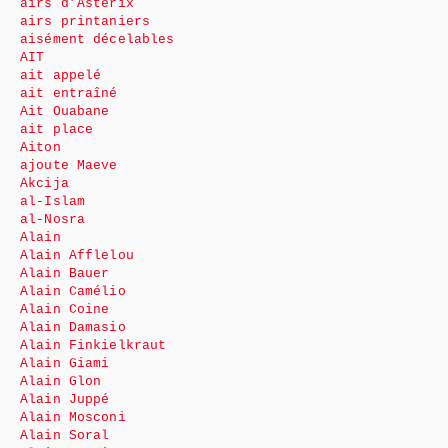
airs d’Astérix
airs printaniers
aisément décelables
AIT
ait appelé
ait entraîné
Ait Ouabane
ait place
Aiton
ajoute Maeve
Akcija
al-Islam
al-Nosra
Alain
Alain Afflelou
Alain Bauer
Alain Camélio
Alain Coine
Alain Damasio
Alain Finkielkraut
Alain Giami
Alain Glon
Alain Juppé
Alain Mosconi
Alain Soral