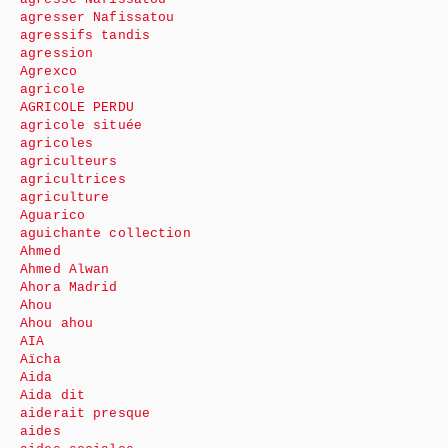
agresser Nafissatou
agressifs tandis
agression
Agrexco
agricole
AGRICOLE PERDU
agricole située
agricoles
agriculteurs
agricultrices
agriculture
Aguarico
aguichante collection
Ahmed
Ahmed Alwan
Ahora Madrid
Ahou
Ahou ahou
AIA
Aïcha
Aida
Aida dit
aiderait presque
aides