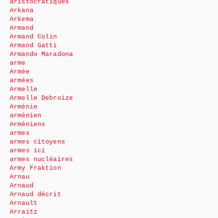
aristocratiques
Arkana
Arkema
Armand
Armand Colin
Armand Gatti
Armando Maradona
arme
Armée
armées
Armelle
Armelle Debroize
Arménie
arménien
Arméniens
armes
armes citoyens
armes ici
armes nucléaires
Army Fraktion
Arnau
Arnaud
Arnaud décrit
Arnault
Arraitz