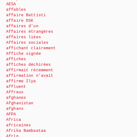
AESA
affables
affaire Battisti
affaire DSK
affaires d’un
Affaires étrangères
affaires liées
Affaires sociales
affichant clairement
Affiche signée
affiches
affiches déchirées
affirmait récemment
affirmation n’avait
affirme Ilya
affluent
Affreux
afghanes
Afghanistan
afghans
AFPA
Africa
africaines
Afrika Bambaataa
Afrin