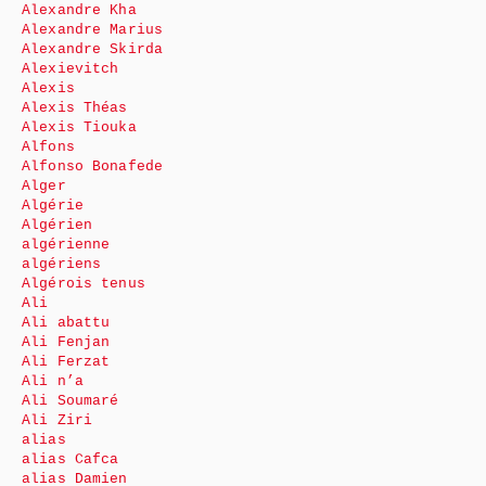
Alexandre Kha
Alexandre Marius
Alexandre Skirda
Alexievitch
Alexis
Alexis Théas
Alexis Tiouka
Alfons
Alfonso Bonafede
Alger
Algérie
Algérien
algérienne
algériens
Algérois tenus
Ali
Ali abattu
Ali Fenjan
Ali Ferzat
Ali n’a
Ali Soumaré
Ali Ziri
alias
alias Cafca
alias Damien