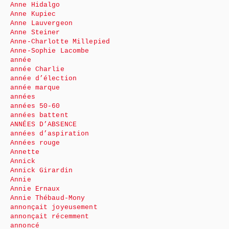
Anne Hidalgo
Anne Kupiec
Anne Lauvergeon
Anne Steiner
Anne-Charlotte Millepied
Anne-Sophie Lacombe
année
année Charlie
année d’élection
année marque
années
années 50-60
années battent
ANNÉES D’ABSENCE
années d’aspiration
Années rouge
Annette
Annick
Annick Girardin
Annie
Annie Ernaux
Annie Thébaud-Mony
annonçait joyeusement
annonçait récemment
annoncé