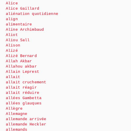
Alice
Alice Gaillard
aliénation quotidienne
align
alimentaire
Aline Archimbaud
Aliot
Aliou Sall
Alison
Alizé
Alizé Bernard
Allah Akbar
Allahou akbar
Allain Leprest
allait
allait cruchement
allait réagir
allait réduire
allées Gambetta
allées glauques
Allègre
Allemagne
allemande arrivée
allemande Heckler
allemands