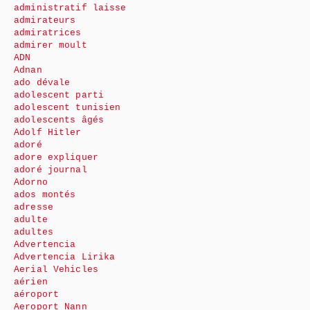
administratif laisse
admirateurs
admiratrices
admirer moult
ADN
Adnan
ado dévale
adolescent parti
adolescent tunisien
adolescents âgés
Adolf Hitler
adoré
adore expliquer
adoré journal
Adorno
ados montés
adresse
adulte
adultes
Advertencia
Advertencia Lirika
Aerial Vehicles
aérien
aéroport
Aeroport Nann