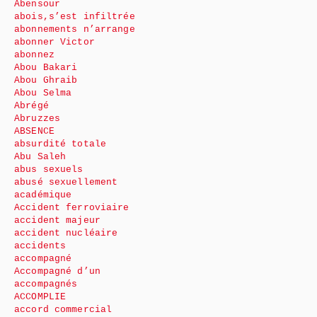
Abensour
abois,s’est infiltrée
abonnements n’arrange
abonner Victor
abonnez
Abou Bakari
Abou Ghraib
Abou Selma
Abrégé
Abruzzes
ABSENCE
absurdité totale
Abu Saleh
abus sexuels
abusé sexuellement
académique
Accident ferroviaire
accident majeur
accident nucléaire
accidents
accompagné
Accompagné d’un
accompagnés
ACCOMPLIE
accord commercial