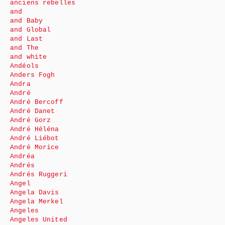
anciens rebelles
and
and Baby
and Global
and Last
and The
and white
Andéols
Anders Fogh
Andra
André
André Bercoff
André Danet
André Gorz
André Héléna
André Liébot
André Morice
Andréa
Andrés
Andrés Ruggeri
Angel
Angela Davis
Angela Merkel
Angeles
Angeles United