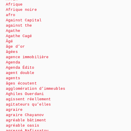
Afrique
Afrique noire
afro
Against Capital
against the
Agathe
Agathe Cagé
Âgé
âge d’or
âgées
agence immobilière
Agenda
Agenda Édito
agent double
agents
âges écoutent
agglomération d’immeubles
Aghiles Ouerdani
agissent réellement
agitateurs qu’elles
agraire
agraire Chayanov
agréable bâtiment
agréable oasis
agressé Nafissatou