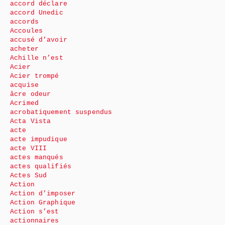
accord déclare
accord Unedic
accords
Accoules
accusé d’avoir
acheter
Achille n’est
Acier
Acier trompé
acquise
âcre odeur
Acrimed
acrobatiquement suspendus
Acta Vista
acte
acte impudique
acte VIII
actes manqués
actes qualifiés
Actes Sud
Action
Action d’imposer
Action Graphique
Action s’est
actionnaires