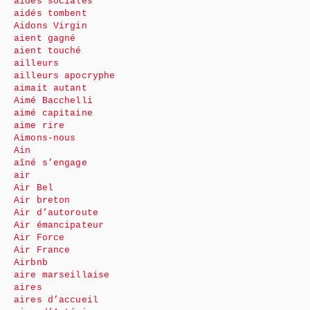
aides sociales
aidés tombent
Aidons Virgin
aient gagné
aient touché
ailleurs
ailleurs apocryphe
aimait autant
Aimé Bacchelli
aimé capitaine
aime rire
Aimons-nous
Ain
aîné s’engage
air
Air Bel
Air breton
Air d’autoroute
Air émancipateur
Air Force
Air France
Airbnb
aire marseillaise
aires
aires d’accueil