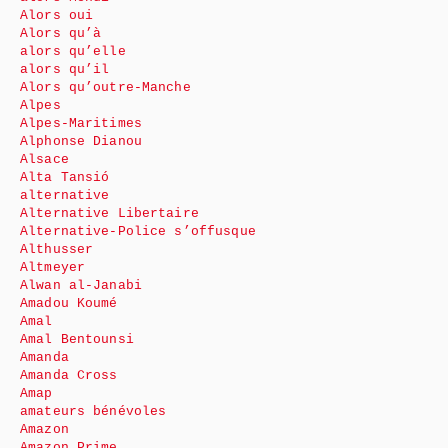
Alors oui
Alors qu’à
alors qu’elle
alors qu’il
Alors qu’outre-Manche
Alpes
Alpes-Maritimes
Alphonse Dianou
Alsace
Alta Tansió
alternative
Alternative Libertaire
Alternative-Police s’offusque
Althusser
Altmeyer
Alwan al-Janabi
Amadou Koumé
Amal
Amal Bentounsi
Amanda
Amanda Cross
Amap
amateurs bénévoles
Amazon
Amazon Prime