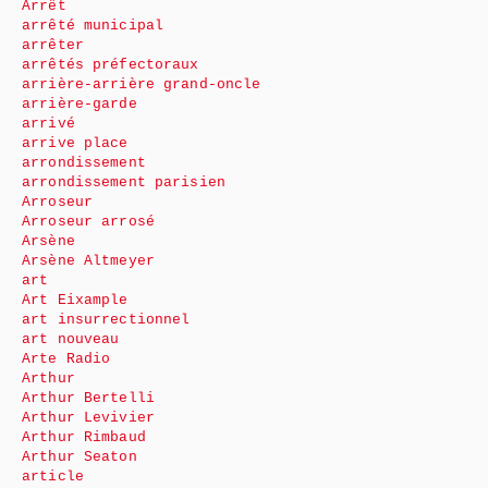
Arrêt
arrêté municipal
arrêter
arrêtés préfectoraux
arrière-arrière grand-oncle
arrière-garde
arrivé
arrive place
arrondissement
arrondissement parisien
Arroseur
Arroseur arrosé
Arsène
Arsène Altmeyer
art
Art Eixample
art insurrectionnel
art nouveau
Arte Radio
Arthur
Arthur Bertelli
Arthur Levivier
Arthur Rimbaud
Arthur Seaton
article