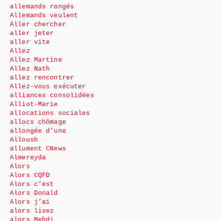
allemands rongés
Allemands veulent
Aller chercher
aller jeter
aller vite
Allez
Allez Martine
Allez Nath
allez rencontrer
Allez-vous exécuter
alliances consolidées
Alliot-Marie
allocations sociales
allocs chômage
allongée d’une
Alloush
allument CNews
Almereyda
Alors
Alors CQFD
Alors c’est
Alors Donald
Alors j’ai
alors lisez
alors Mehdi