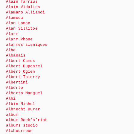
Alain Tarrius
Alain Vidalies
Alamano Alliandi
Alameda
Alan Lomax
Alan Sillitoe
Alarm
Alarm Phone
alarmes sismiques
Alba
Albanais
Albert Camus
Albert Dupontel
Albert Ogien
Albert Thierry
Albertini
Alberto
Alberto Manguel
Albi
Albin Michel
Albrecht Dürer
album
album Rock’n’riot
albums studio
Alchourroun