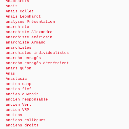
Anacharsis
Anaïs
Anaïs Collet
Anaïs Léonhardt
analyses Présentation
anarchiste
anarchiste Alexandre
anarchiste américain
anarchiste Armand
anarchistes
anarchistes individualistes
anarcho-enragés
anarcho-enragés décrétaient
anars qu’on
Anas
Anastasia
ancien camp
ancien fief
ancien ouvroir
ancien responsable
ancien Vert
ancien VRP
anciens
anciens collègues
anciens droits