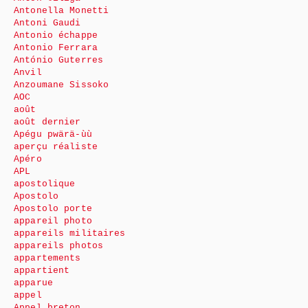
Antonella Monetti
Antoni Gaudi
Antonio échappe
Antonio Ferrara
António Guterres
Anvil
Anzoumane Sissoko
AOC
août
août dernier
Apégu pwärä-ùù
aperçu réaliste
Apéro
APL
apostolique
Apostolo
Apostolo porte
appareil photo
appareils militaires
appareils photos
appartements
appartient
apparue
appel
Appel breton