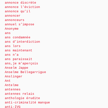
annonce discrète
annonce l’éviction
annonce qu’il
annoncer
annonceurs
annuel s’impose
Anonyme
ans
ans condamnée
ans d’interdiction
ans lors
ans maintenant
ans n’a
ans paraissait
ans,je m’aperçois
Anselm Jappe
Anselme Bellegarrigue
Anslinger
Ant
Antelme
antennes
antennes relais
anthologie érudite
anti-criminalité manque
anti-IVG