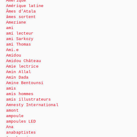
Amérique
Amérique latine
Âmes d’Atala
âmes sortent
Ameziane
ami
ami lecteur
ami Sarkozy
ami Thomas
Ami.e
Amidou
Amidou Château
Amie lectrice
Amin Allal
Amin Dada
Amine Bentounsi
amis
amis hommes
amis illustrateurs
Amnesty International
amont
ampoule
ampoules LED
Ana
anabaptistes