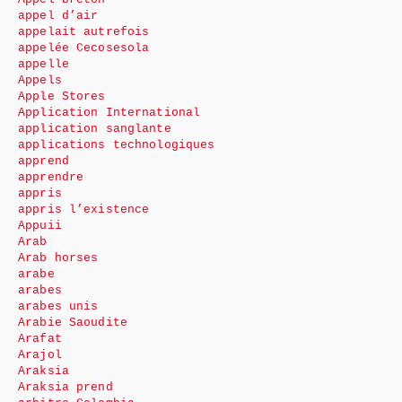
appel d’air
appelait autrefois
appelée Cecosesola
appelle
Appels
Apple Stores
Application International
application sanglante
applications technologiques
apprend
apprendre
appris
appris l’existence
Appuii
Arab
Arab horses
arabe
arabes
arabes unis
Arabie Saoudite
Arafat
Arajol
Araksia
Araksia prend