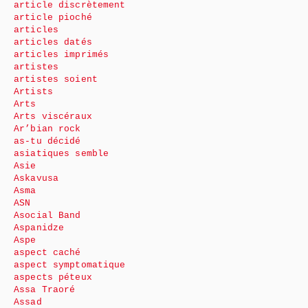
article discrètement
article pioché
articles
articles datés
articles imprimés
artistes
artistes soient
Artists
Arts
Arts viscéraux
Ar’bian rock
as-tu décidé
asiatiques semble
Asie
Askavusa
Asma
ASN
Asocial Band
Aspanidze
Aspe
aspect caché
aspect symptomatique
aspects péteux
Assa Traoré
Assad