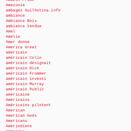
Amazonie
ambages Guilhotina.info
ambiance
Ambiance Bois
ambiance tendue
Amel
Amélie
Amer donne
America Great
américain
américain Colin
américain désignait
américain Dick
américain Frommer
américain investi
américain Murray
américain Public
américaine
Américains
Américains pilotent
American
American Gods
Americans
Amérindiens