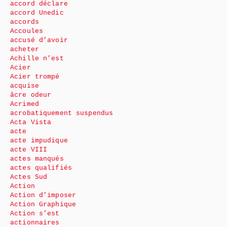
accord déclare
accord Unedic
accords
Accoules
accusé d’avoir
acheter
Achille n’est
Acier
Acier trompé
acquise
âcre odeur
Acrimed
acrobatiquement suspendus
Acta Vista
acte
acte impudique
acte VIII
actes manqués
actes qualifiés
Actes Sud
Action
Action d’imposer
Action Graphique
Action s’est
actionnaires