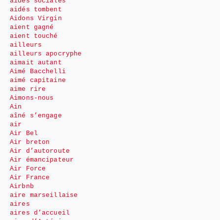
aides sociales
aidés tombent
Aidons Virgin
aient gagné
aient touché
ailleurs
ailleurs apocryphe
aimait autant
Aimé Bacchelli
aimé capitaine
aime rire
Aimons-nous
Ain
aîné s’engage
air
Air Bel
Air breton
Air d’autoroute
Air émancipateur
Air Force
Air France
Airbnb
aire marseillaise
aires
aires d’accueil