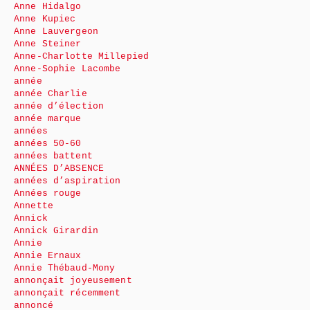
Anne Hidalgo
Anne Kupiec
Anne Lauvergeon
Anne Steiner
Anne-Charlotte Millepied
Anne-Sophie Lacombe
année
année Charlie
année d’élection
année marque
années
années 50-60
années battent
ANNÉES D’ABSENCE
années d’aspiration
Années rouge
Annette
Annick
Annick Girardin
Annie
Annie Ernaux
Annie Thébaud-Mony
annonçait joyeusement
annonçait récemment
annoncé