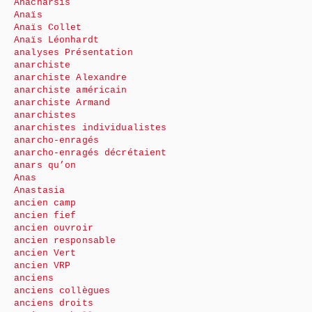
Anacharsis
Anaïs
Anaïs Collet
Anaïs Léonhardt
analyses Présentation
anarchiste
anarchiste Alexandre
anarchiste américain
anarchiste Armand
anarchistes
anarchistes individualistes
anarcho-enragés
anarcho-enragés décrétaient
anars qu’on
Anas
Anastasia
ancien camp
ancien fief
ancien ouvroir
ancien responsable
ancien Vert
ancien VRP
anciens
anciens collègues
anciens droits