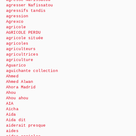
agresser Nafissatou
agressifs tandis
agression
Agrexco
agricole
AGRICOLE PERDU
agricole située
agricoles
agriculteurs
agricultrices
agriculture
Aguarico
aguichante collection
Ahmed
Ahmed Alwan
Ahora Madrid
Ahou
Ahou ahou
AIA
Aïcha
Aida
Aida dit
aiderait presque
aides