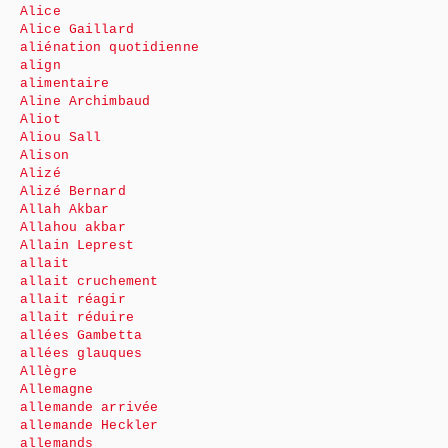
Alice
Alice Gaillard
aliénation quotidienne
align
alimentaire
Aline Archimbaud
Aliot
Aliou Sall
Alison
Alizé
Alizé Bernard
Allah Akbar
Allahou akbar
Allain Leprest
allait
allait cruchement
allait réagir
allait réduire
allées Gambetta
allées glauques
Allègre
Allemagne
allemande arrivée
allemande Heckler
allemands