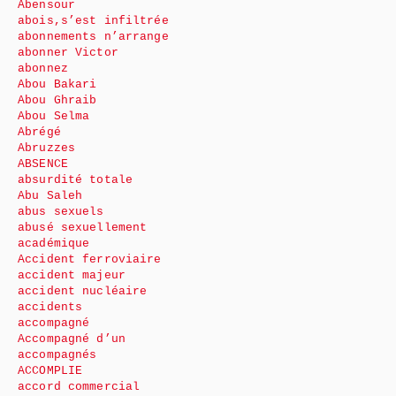
Abensour
abois,s’est infiltrée
abonnements n’arrange
abonner Victor
abonnez
Abou Bakari
Abou Ghraib
Abou Selma
Abrégé
Abruzzes
ABSENCE
absurdité totale
Abu Saleh
abus sexuels
abusé sexuellement
académique
Accident ferroviaire
accident majeur
accident nucléaire
accidents
accompagné
Accompagné d’un
accompagnés
ACCOMPLIE
accord commercial