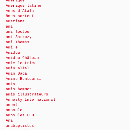
Amérique
Amérique latine
Âmes d’Atala
âmes sortent
Ameziane
ami
ami lecteur
ami Sarkozy
ami Thomas
Ami.e
Amidou
Amidou Château
Amie lectrice
Amin Allal
Amin Dada
Amine Bentounsi
amis
amis hommes
amis illustrateurs
Amnesty International
amont
ampoule
ampoules LED
Ana
anabaptistes