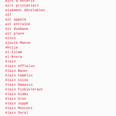
airs d’Astérix
airs printaniers
aisément décelables
AIT
ait appelé
ait entraîné
Ait Ouabane
ait place
Aiton
ajoute Maeve
Akcija
al-Islam
al-Nosra
Alain
Alain Afflelou
Alain Bauer
Alain Camélio
Alain Coine
Alain Damasio
Alain Finkielkraut
Alain Giami
Alain Glon
Alain Juppé
Alain Mosconi
Alain Soral