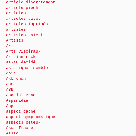
article discrètement
article pioché
articles
articles datés
articles imprimés
artistes
artistes soient
Artists
Arts
Arts viscéraux
Ar’bian rock
as-tu décidé
asiatiques semble
Asie
Askavusa
Asma
ASN
Asocial Band
Aspanidze
Aspe
aspect caché
aspect symptomatique
aspects péteux
Assa Traoré
Assad