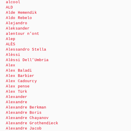
alcool
ALD
Alde Hemendik
Aldo Rebelo
Alejandro
Aleksander
alentour n’ont
Alep
ALÈS
Alessandro Stella
Alèssi
Alèssi Dell’Umbria
Alex
Alex Baladi
Alex Barbier
Alex Cadourcy
Alex pense
Alex Türk
Alexander
Alexandre
Alexandre Berkman
Alexandre Boris
Alexandre Chayanov
Alexandre Grothendieck
Alexandre Jacob