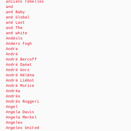
anciens rebelles
and
and Baby
and Global
and Last
and The
and white
Andéols
Anders Fogh
Andra
André
André Bercoff
André Danet
André Gorz
André Héléna
André Liébot
André Morice
Andréa
Andrés
Andrés Ruggeri
Angel
Angela Davis
Angela Merkel
Angeles
Angeles United