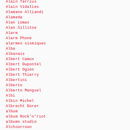
Alain Tarrius
Alain Vidalies
Alamano Alliandi
Alameda
Alan Lomax
Alan Sillitoe
Alarm
Alarm Phone
alarmes sismiques
Alba
Albanais
Albert Camus
Albert Dupontel
Albert Ogien
Albert Thierry
Albertini
Alberto
Alberto Manguel
Albi
Albin Michel
Albrecht Dürer
album
album Rock’n’riot
albums studio
Alchourroun