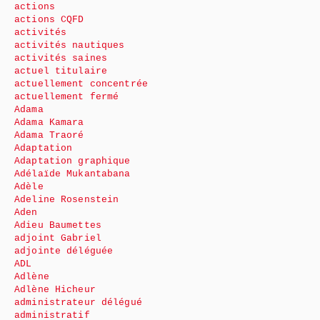
actions
actions CQFD
activités
activités nautiques
activités saines
actuel titulaire
actuellement concentrée
actuellement fermé
Adama
Adama Kamara
Adama Traoré
Adaptation
Adaptation graphique
Adélaïde Mukantabana
Adèle
Adeline Rosenstein
Aden
Adieu Baumettes
adjoint Gabriel
adjointe déléguée
ADL
Adlène
Adlène Hicheur
administrateur délégué
administratif