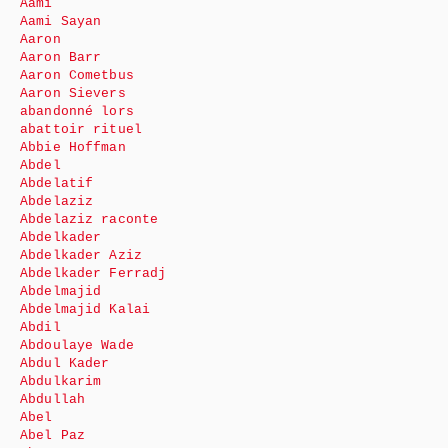
Aami
Aami Sayan
Aaron
Aaron Barr
Aaron Cometbus
Aaron Sievers
abandonné lors
abattoir rituel
Abbie Hoffman
Abdel
Abdelatif
Abdelaziz
Abdelaziz raconte
Abdelkader
Abdelkader Aziz
Abdelkader Ferradj
Abdelmajid
Abdelmajid Kalai
Abdil
Abdoulaye Wade
Abdul Kader
Abdulkarim
Abdullah
Abel
Abel Paz