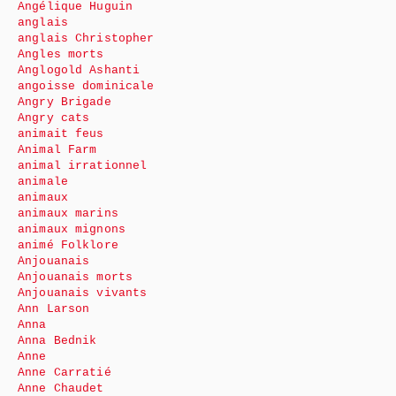
Angélique Huguin
anglais
anglais Christopher
Angles morts
Anglogold Ashanti
angoisse dominicale
Angry Brigade
Angry cats
animait feus
Animal Farm
animal irrationnel
animale
animaux
animaux marins
animaux mignons
animé Folklore
Anjouanais
Anjouanais morts
Anjouanais vivants
Ann Larson
Anna
Anna Bednik
Anne
Anne Carratié
Anne Chaudet