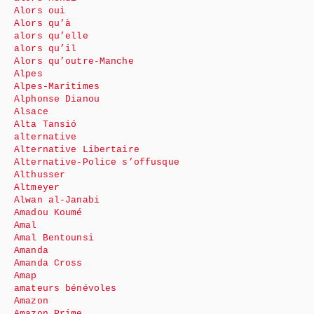
Alors oui
Alors qu’à
alors qu’elle
alors qu’il
Alors qu’outre-Manche
Alpes
Alpes-Maritimes
Alphonse Dianou
Alsace
Alta Tansió
alternative
Alternative Libertaire
Alternative-Police s’offusque
Althusser
Altmeyer
Alwan al-Janabi
Amadou Koumé
Amal
Amal Bentounsi
Amanda
Amanda Cross
Amap
amateurs bénévoles
Amazon
Amazon Prime