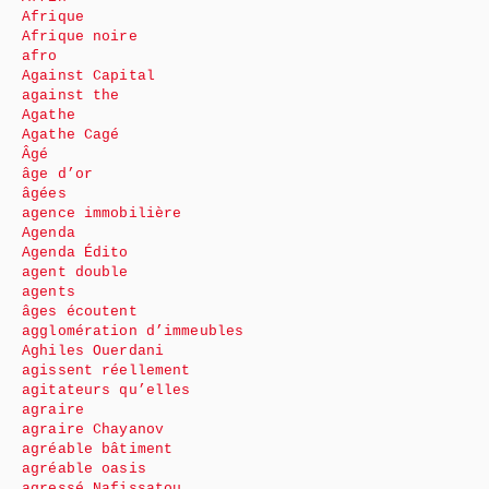
Afrique
Afrique noire
afro
Against Capital
against the
Agathe
Agathe Cagé
Âgé
âge d’or
âgées
agence immobilière
Agenda
Agenda Édito
agent double
agents
âges écoutent
agglomération d’immeubles
Aghiles Ouerdani
agissent réellement
agitateurs qu’elles
agraire
agraire Chayanov
agréable bâtiment
agréable oasis
agressé Nafissatou