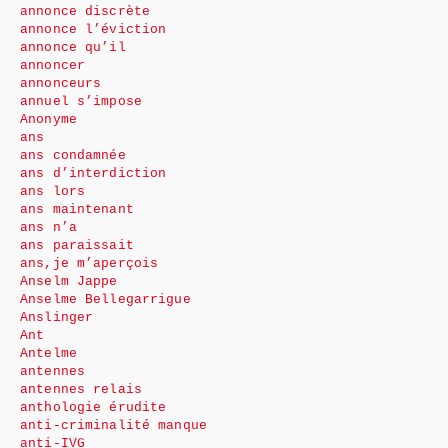
annonce discrète
annonce l’éviction
annonce qu’il
annoncer
annonceurs
annuel s’impose
Anonyme
ans
ans condamnée
ans d’interdiction
ans lors
ans maintenant
ans n’a
ans paraissait
ans,je m’aperçois
Anselm Jappe
Anselme Bellegarrigue
Anslinger
Ant
Antelme
antennes
antennes relais
anthologie érudite
anti-criminalité manque
anti-IVG