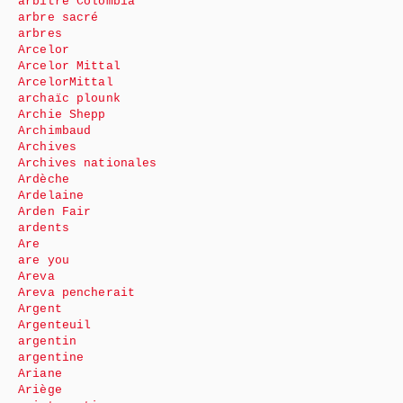
arbitre Colombia
arbre sacré
arbres
Arcelor
Arcelor Mittal
ArcelorMittal
archaïc plounk
Archie Shepp
Archimbaud
Archives
Archives nationales
Ardèche
Ardelaine
Arden Fair
ardents
Are
are you
Areva
Areva pencherait
Argent
Argenteuil
argentin
argentine
Ariane
Ariège