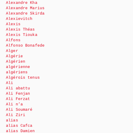
Alexandre Kha
Alexandre Marius
Alexandre Skirda
Alexievitch
Alexis
Alexis Théas
Alexis Tiouka
Alfons
Alfonso Bonafede
Alger
Algérie
Algérien
algérienne
algériens
Algérois tenus
Ali
Ali abattu
Ali Fenjan
Ali Ferzat
Ali n’a
Ali Soumaré
Ali Ziri
alias
alias Cafca
alias Damien