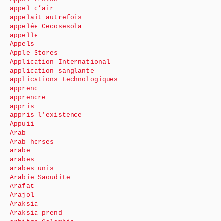
appel d’air
appelait autrefois
appelée Cecosesola
appelle
Appels
Apple Stores
Application International
application sanglante
applications technologiques
apprend
apprendre
appris
appris l’existence
Appuii
Arab
Arab horses
arabe
arabes
arabes unis
Arabie Saoudite
Arafat
Arajol
Araksia
Araksia prend