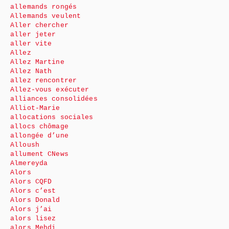
allemands rongés
Allemands veulent
Aller chercher
aller jeter
aller vite
Allez
Allez Martine
Allez Nath
allez rencontrer
Allez-vous exécuter
alliances consolidées
Alliot-Marie
allocations sociales
allocs chômage
allongée d’une
Alloush
allument CNews
Almereyda
Alors
Alors CQFD
Alors c’est
Alors Donald
Alors j’ai
alors lisez
alors Mehdi