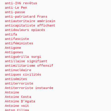
anti-IVG revêtus
anti-Le Pen
anti-passe
anti-patriotard Frans
antiautoritaire américain
anticapitaliste affichant
antidouleurs opiacés
antifa
antifasciste
antiféministes
Antigone
Antigones
antiguérilla surgi
antillaise signifiant
antimilitarisme offensif
antinucléaire
antiques civilités
antisémites
antiterroriste
Antiterroriste instaurée
Antoine
Antoine Costa
Antoine D’Agata
Antoine voit
Anton Ciliga