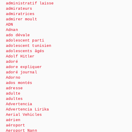
administratif laisse
admirateurs
admiratrices
admirer moult
ADN
Adnan
ado dévale
adolescent parti
adolescent tunisien
adolescents âgés
Adolf Hitler
adoré
adore expliquer
adoré journal
Adorno
ados montés
adresse
adulte
adultes
Advertencia
Advertencia Lirika
Aerial Vehicles
aérien
aéroport
Aeroport Nann