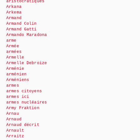
aristocratiques
Arkana
Arkema
Armand
Armand Colin
Armand Gatti
Armando Maradona
arme
Armée
armées
Armelle
Armelle Debroize
Arménie
arménien
Arméniens
armes
armes citoyens
armes ici
armes nucléaires
Army Fraktion
Arnau
Arnaud
Arnaud décrit
Arnault
Arraitz