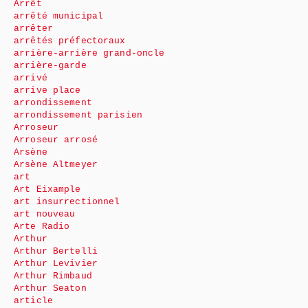
Arrêt
arrêté municipal
arrêter
arrêtés préfectoraux
arrière-arrière grand-oncle
arrière-garde
arrivé
arrive place
arrondissement
arrondissement parisien
Arroseur
Arroseur arrosé
Arsène
Arsène Altmeyer
art
Art Eixample
art insurrectionnel
art nouveau
Arte Radio
Arthur
Arthur Bertelli
Arthur Levivier
Arthur Rimbaud
Arthur Seaton
article