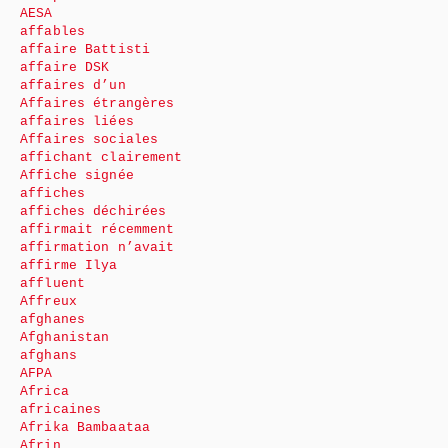
AESA
affables
affaire Battisti
affaire DSK
affaires d’un
Affaires étrangères
affaires liées
Affaires sociales
affichant clairement
Affiche signée
affiches
affiches déchirées
affirmait récemment
affirmation n’avait
affirme Ilya
affluent
Affreux
afghanes
Afghanistan
afghans
AFPA
Africa
africaines
Afrika Bambaataa
Afrin