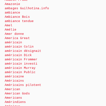
Amazonie
ambages Guilhotina.info
ambiance
Ambiance Bois
ambiance tendue
Amel
Amélie
Amer donne
America Great
américain
américain Colin
américain désignait
américain Dick
américain Frommer
américain investi
américain Murray
américain Public
américaine
Américains
Américains pilotent
American
American Gods
Americans
Amérindiens