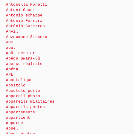
Antonella Monetti
Antoni Gaudi
Antonio échappe
Antonio Ferrara
António Guterres
Anvil
Anzoumane Sissoko
AOC
août
août dernier
Apégu pwärä-ùù
aperçu réaliste
Apéro
APL
apostolique
Apostolo
Apostolo porte
appareil photo
appareils militaires
appareils photos
appartements
appartient
apparue
appel
Appel breton