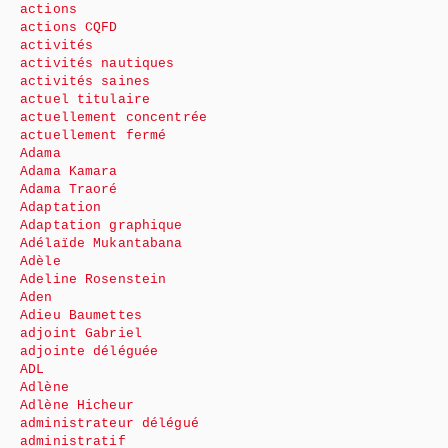
actions
actions CQFD
activités
activités nautiques
activités saines
actuel titulaire
actuellement concentrée
actuellement fermé
Adama
Adama Kamara
Adama Traoré
Adaptation
Adaptation graphique
Adélaïde Mukantabana
Adèle
Adeline Rosenstein
Aden
Adieu Baumettes
adjoint Gabriel
adjointe déléguée
ADL
Adlène
Adlène Hicheur
administrateur délégué
administratif