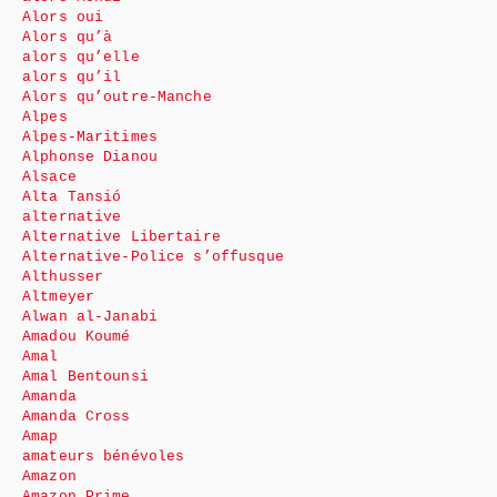
Alors oui
Alors qu’à
alors qu’elle
alors qu’il
Alors qu’outre-Manche
Alpes
Alpes-Maritimes
Alphonse Dianou
Alsace
Alta Tansió
alternative
Alternative Libertaire
Alternative-Police s’offusque
Althusser
Altmeyer
Alwan al-Janabi
Amadou Koumé
Amal
Amal Bentounsi
Amanda
Amanda Cross
Amap
amateurs bénévoles
Amazon
Amazon Prime