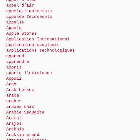
appel d’air
appelait autrefois
appelée Cecosesola
appelle
Appels
Apple Stores
Application International
application sanglante
applications technologiques
apprend
apprendre
appris
appris l’existence
Appuii
Arab
Arab horses
arabe
arabes
arabes unis
Arabie Saoudite
Arafat
Arajol
Araksia
Araksia prend