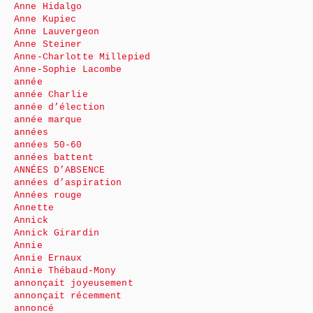
Anne Hidalgo
Anne Kupiec
Anne Lauvergeon
Anne Steiner
Anne-Charlotte Millepied
Anne-Sophie Lacombe
année
année Charlie
année d’élection
année marque
années
années 50-60
années battent
ANNÉES D’ABSENCE
années d’aspiration
Années rouge
Annette
Annick
Annick Girardin
Annie
Annie Ernaux
Annie Thébaud-Mony
annonçait joyeusement
annonçait récemment
annoncé