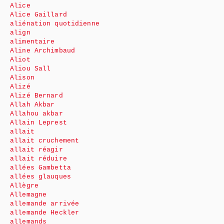
Alice
Alice Gaillard
aliénation quotidienne
align
alimentaire
Aline Archimbaud
Aliot
Aliou Sall
Alison
Alizé
Alizé Bernard
Allah Akbar
Allahou akbar
Allain Leprest
allait
allait cruchement
allait réagir
allait réduire
allées Gambetta
allées glauques
Allègre
Allemagne
allemande arrivée
allemande Heckler
allemands