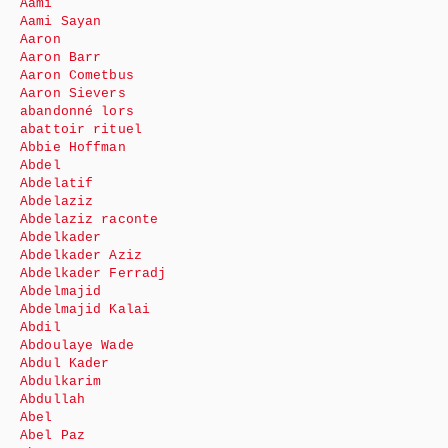
Aami
Aami Sayan
Aaron
Aaron Barr
Aaron Cometbus
Aaron Sievers
abandonné lors
abattoir rituel
Abbie Hoffman
Abdel
Abdelatif
Abdelaziz
Abdelaziz raconte
Abdelkader
Abdelkader Aziz
Abdelkader Ferradj
Abdelmajid
Abdelmajid Kalai
Abdil
Abdoulaye Wade
Abdul Kader
Abdulkarim
Abdullah
Abel
Abel Paz