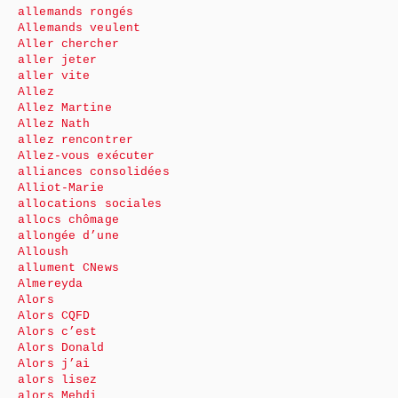
allemands rongés
Allemands veulent
Aller chercher
aller jeter
aller vite
Allez
Allez Martine
Allez Nath
allez rencontrer
Allez-vous exécuter
alliances consolidées
Alliot-Marie
allocations sociales
allocs chômage
allongée d’une
Alloush
allument CNews
Almereyda
Alors
Alors CQFD
Alors c’est
Alors Donald
Alors j’ai
alors lisez
alors Mehdi