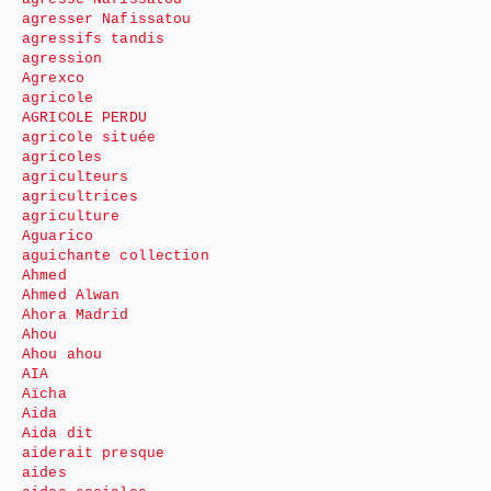
agresser Nafissatou
agressifs tandis
agression
Agrexco
agricole
AGRICOLE PERDU
agricole située
agricoles
agriculteurs
agricultrices
agriculture
Aguarico
aguichante collection
Ahmed
Ahmed Alwan
Ahora Madrid
Ahou
Ahou ahou
AIA
Aïcha
Aida
Aida dit
aiderait presque
aides