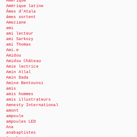
Amérique
Amérique latine
Âmes d’Atala
âmes sortent
Ameziane
ami
ami lecteur
ami Sarkozy
ami Thomas
Ami.e
Amidou
Amidou Château
Amie lectrice
Amin Allal
Amin Dada
Amine Bentounsi
amis
amis hommes
amis illustrateurs
Amnesty International
amont
ampoule
ampoules LED
Ana
anabaptistes