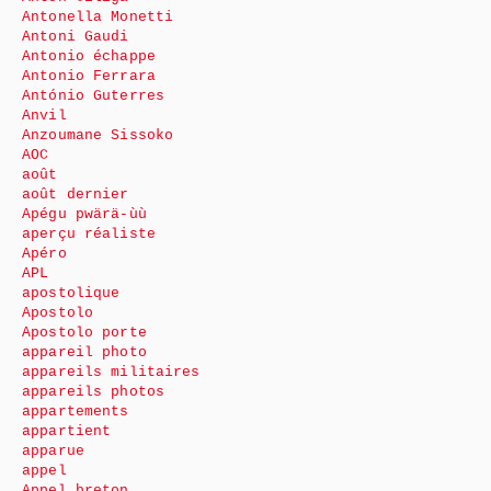
Antonella Monetti
Antoni Gaudi
Antonio échappe
Antonio Ferrara
António Guterres
Anvil
Anzoumane Sissoko
AOC
août
août dernier
Apégu pwärä-ùù
aperçu réaliste
Apéro
APL
apostolique
Apostolo
Apostolo porte
appareil photo
appareils militaires
appareils photos
appartements
appartient
apparue
appel
Appel breton