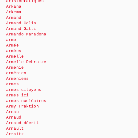
aristocratiques
Arkana
Arkema
Armand
Armand Colin
Armand Gatti
Armando Maradona
arme
Armée
armées
Armelle
Armelle Debroize
Arménie
arménien
Arméniens
armes
armes citoyens
armes ici
armes nucléaires
Army Fraktion
Arnau
Arnaud
Arnaud décrit
Arnault
Arraitz