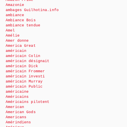
Amazonie
ambages Guilhotina.info
ambiance
Ambiance Bois
ambiance tendue
Amel
Amélie
Amer donne
America Great
américain
américain Colin
américain désignait
américain Dick
américain Frommer
américain investi
américain Murray
américain Public
américaine
Américains
Américains pilotent
American
American Gods
Americans
Amérindiens