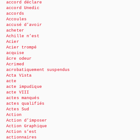
accord déclare
accord Unedic
accords
Accoules
accusé d’avoir
acheter
Achille n’est
Acier
Acier trompé
acquise
âcre odeur
Acrimed
acrobatiquement suspendus
Acta Vista
acte
acte impudique
acte VIII
actes manqués
actes qualifiés
Actes Sud
Action
Action d’imposer
Action Graphique
Action s’est
actionnaires