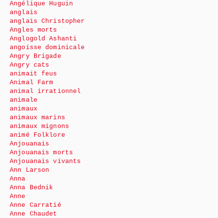
Angélique Huguin
anglais
anglais Christopher
Angles morts
Anglogold Ashanti
angoisse dominicale
Angry Brigade
Angry cats
animait feus
Animal Farm
animal irrationnel
animale
animaux
animaux marins
animaux mignons
animé Folklore
Anjouanais
Anjouanais morts
Anjouanais vivants
Ann Larson
Anna
Anna Bednik
Anne
Anne Carratié
Anne Chaudet