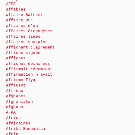
AESA
affables
affaire Battisti
affaire DSK
affaires d’un
Affaires étrangères
affaires liées
Affaires sociales
affichant clairement
Affiche signée
affiches
affiches déchirées
affirmait récemment
affirmation n’avait
affirme Ilya
affluent
Affreux
afghanes
Afghanistan
afghans
AFPA
Africa
africaines
Afrika Bambaataa
Afrin