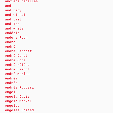
anciens rebelles
and
and Baby
and Global
and Last
and The
and white
Andéols
Anders Fogh
Andra
André
André Bercoff
André Danet
André Gorz
André Héléna
André Liébot
André Morice
Andréa
Andrés
Andrés Ruggeri
Angel
Angela Davis
Angela Merkel
Angeles
Angeles United