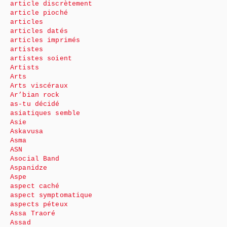
article discrètement
article pioché
articles
articles datés
articles imprimés
artistes
artistes soient
Artists
Arts
Arts viscéraux
Ar’bian rock
as-tu décidé
asiatiques semble
Asie
Askavusa
Asma
ASN
Asocial Band
Aspanidze
Aspe
aspect caché
aspect symptomatique
aspects péteux
Assa Traoré
Assad