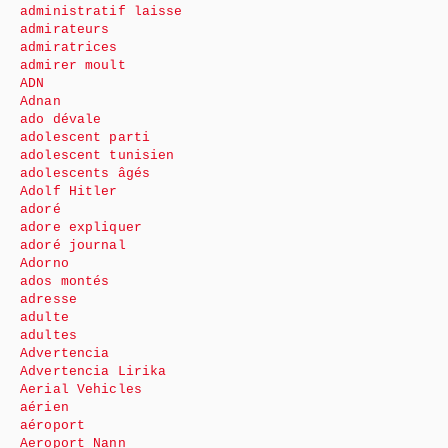
administratif laisse
admirateurs
admiratrices
admirer moult
ADN
Adnan
ado dévale
adolescent parti
adolescent tunisien
adolescents âgés
Adolf Hitler
adoré
adore expliquer
adoré journal
Adorno
ados montés
adresse
adulte
adultes
Advertencia
Advertencia Lirika
Aerial Vehicles
aérien
aéroport
Aeroport Nann