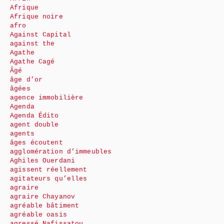
Afrique
Afrique noire
afro
Against Capital
against the
Agathe
Agathe Cagé
Âgé
âge d’or
âgées
agence immobilière
Agenda
Agenda Édito
agent double
agents
âges écoutent
agglomération d’immeubles
Aghiles Ouerdani
agissent réellement
agitateurs qu’elles
agraire
agraire Chayanov
agréable bâtiment
agréable oasis
agressé Nafissatou