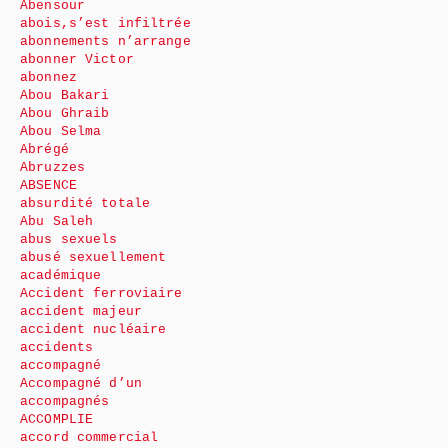
Abensour
abois,s’est infiltrée
abonnements n’arrange
abonner Victor
abonnez
Abou Bakari
Abou Ghraib
Abou Selma
Abrégé
Abruzzes
ABSENCE
absurdité totale
Abu Saleh
abus sexuels
abusé sexuellement
académique
Accident ferroviaire
accident majeur
accident nucléaire
accidents
accompagné
Accompagné d’un
accompagnés
ACCOMPLIE
accord commercial