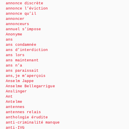
annonce discrète
annonce l’éviction
annonce qu’il
annoncer
annonceurs
annuel s’impose
Anonyme
ans
ans condamnée
ans d’interdiction
ans lors
ans maintenant
ans n’a
ans paraissait
ans,je m’aperçois
Anselm Jappe
Anselme Bellegarrigue
Anslinger
Ant
Antelme
antennes
antennes relais
anthologie érudite
anti-criminalité manque
anti-IVG