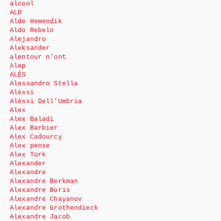
alcool
ALD
Alde Hemendik
Aldo Rebelo
Alejandro
Aleksander
alentour n’ont
Alep
ALÈS
Alessandro Stella
Alèssi
Alèssi Dell’Umbria
Alex
Alex Baladi
Alex Barbier
Alex Cadourcy
Alex pense
Alex Türk
Alexander
Alexandre
Alexandre Berkman
Alexandre Boris
Alexandre Chayanov
Alexandre Grothendieck
Alexandre Jacob