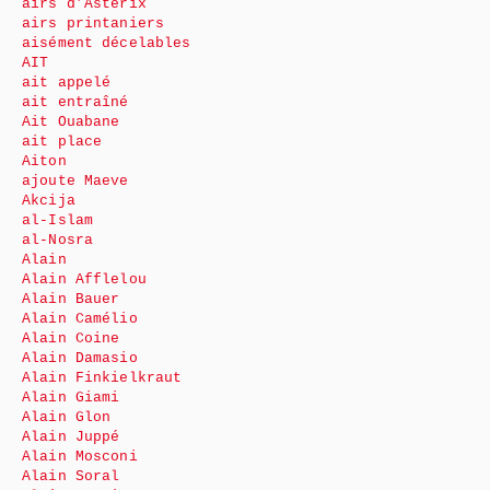
airs d’Astérix
airs printaniers
aisément décelables
AIT
ait appelé
ait entraîné
Ait Ouabane
ait place
Aiton
ajoute Maeve
Akcija
al-Islam
al-Nosra
Alain
Alain Afflelou
Alain Bauer
Alain Camélio
Alain Coine
Alain Damasio
Alain Finkielkraut
Alain Giami
Alain Glon
Alain Juppé
Alain Mosconi
Alain Soral