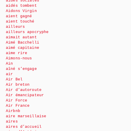
aides sociales
aidés tombent
Aidons Virgin
aient gagné
aient touché
ailleurs
ailleurs apocryphe
aimait autant
Aimé Bacchelli
aimé capitaine
aime rire
Aimons-nous
Ain
aîné s’engage
air
Air Bel
Air breton
Air d’autoroute
Air émancipateur
Air Force
Air France
Airbnb
aire marseillaise
aires
aires d’accueil