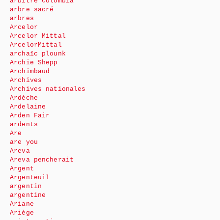
arbitre Colombia
arbre sacré
arbres
Arcelor
Arcelor Mittal
ArcelorMittal
archaïc plounk
Archie Shepp
Archimbaud
Archives
Archives nationales
Ardèche
Ardelaine
Arden Fair
ardents
Are
are you
Areva
Areva pencherait
Argent
Argenteuil
argentin
argentine
Ariane
Ariège