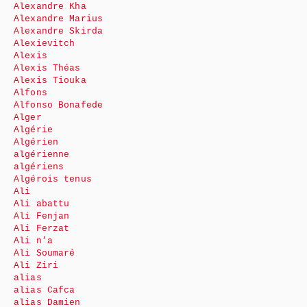
Alexandre Kha
Alexandre Marius
Alexandre Skirda
Alexievitch
Alexis
Alexis Théas
Alexis Tiouka
Alfons
Alfonso Bonafede
Alger
Algérie
Algérien
algérienne
algériens
Algérois tenus
Ali
Ali abattu
Ali Fenjan
Ali Ferzat
Ali n’a
Ali Soumaré
Ali Ziri
alias
alias Cafca
alias Damien