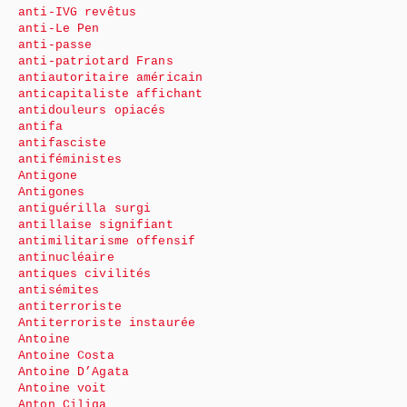
anti-IVG revêtus
anti-Le Pen
anti-passe
anti-patriotard Frans
antiautoritaire américain
anticapitaliste affichant
antidouleurs opiacés
antifa
antifasciste
antiféministes
Antigone
Antigones
antiguérilla surgi
antillaise signifiant
antimilitarisme offensif
antinucléaire
antiques civilités
antisémites
antiterroriste
Antiterroriste instaurée
Antoine
Antoine Costa
Antoine D’Agata
Antoine voit
Anton Ciliga