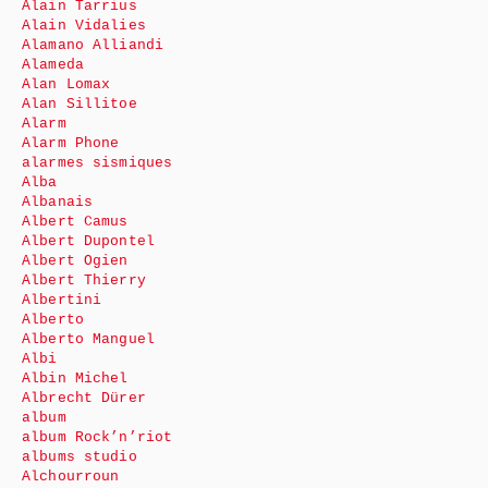
Alain Tarrius
Alain Vidalies
Alamano Alliandi
Alameda
Alan Lomax
Alan Sillitoe
Alarm
Alarm Phone
alarmes sismiques
Alba
Albanais
Albert Camus
Albert Dupontel
Albert Ogien
Albert Thierry
Albertini
Alberto
Alberto Manguel
Albi
Albin Michel
Albrecht Dürer
album
album Rock’n’riot
albums studio
Alchourroun