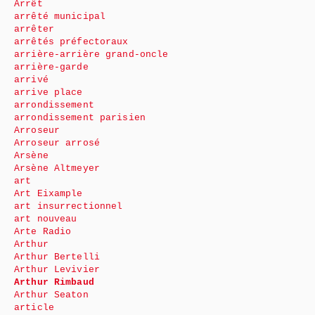
Arrêt
arrêté municipal
arrêter
arrêtés préfectoraux
arrière-arrière grand-oncle
arrière-garde
arrivé
arrive place
arrondissement
arrondissement parisien
Arroseur
Arroseur arrosé
Arsène
Arsène Altmeyer
art
Art Eixample
art insurrectionnel
art nouveau
Arte Radio
Arthur
Arthur Bertelli
Arthur Levivier
Arthur Rimbaud
Arthur Seaton
article