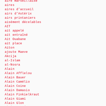
aire marseillaise
aires
aires d’accueil
airs d’Astérix
airs printaniers
aisément décelables
AIT
ait appelé
ait entraîné
Ait Ouabane
ait place
Aiton
ajoute Maeve
Akcija
al-Islam
al-Nosra
Alain
Alain Afflelou
Alain Bauer
Alain Camélio
Alain Coine
Alain Damasio
Alain Finkielkraut
Alain Giami
Alain Glon