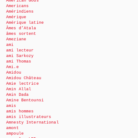
American Gods
Americans
Amérindiens
Amérique
Amérique latine
Âmes d’Atala
âmes sortent
Ameziane
ami
ami lecteur
ami Sarkozy
ami Thomas
Ami.e
Amidou
Amidou Château
Amie lectrice
Amin Allal
Amin Dada
Amine Bentounsi
amis
amis hommes
amis illustrateurs
Amnesty International
amont
ampoule