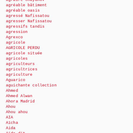
agréable bâtiment
agréable oasis
agressé Nafissatou
agresser Nafissatou
agressifs tandis
agression
Agrexco
agricole
AGRICOLE PERDU
agricole située
agricoles
agriculteurs
agricultrices
agriculture
Aguarico
aguichante collection
Ahmed
Ahmed Alwan
Ahora Madrid
Ahou
Ahou ahou
AIA
Aïcha
Aida