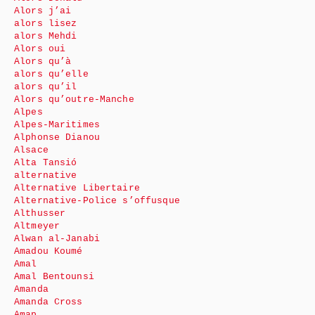
Alors j’ai
alors lisez
alors Mehdi
Alors oui
Alors qu’à
alors qu’elle
alors qu’il
Alors qu’outre-Manche
Alpes
Alpes-Maritimes
Alphonse Dianou
Alsace
Alta Tansió
alternative
Alternative Libertaire
Alternative-Police s’offusque
Althusser
Altmeyer
Alwan al-Janabi
Amadou Koumé
Amal
Amal Bentounsi
Amanda
Amanda Cross
Amap