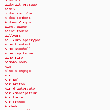
Aida dit
aiderait presque
aides
aides sociales
aidés tombent
Aidons Virgin
aient gagné
aient touché
ailleurs
ailleurs apocryphe
aimait autant
Aimé Bacchelli
aimé capitaine
aime rire
Aimons-nous
Ain
aîné s’engage
air
Air Bel
Air breton
Air d’autoroute
Air émancipateur
Air Force
Air France
Airbnb