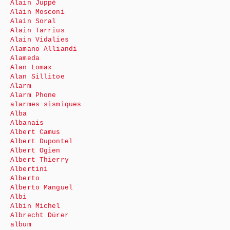
Alain Juppé
Alain Mosconi
Alain Soral
Alain Tarrius
Alain Vidalies
Alamano Alliandi
Alameda
Alan Lomax
Alan Sillitoe
Alarm
Alarm Phone
alarmes sismiques
Alba
Albanais
Albert Camus
Albert Dupontel
Albert Ogien
Albert Thierry
Albertini
Alberto
Alberto Manguel
Albi
Albin Michel
Albrecht Dürer
album