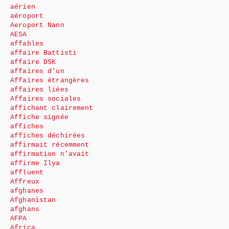
aérien
aéroport
Aeroport Nann
AESA
affables
affaire Battisti
affaire DSK
affaires d’un
Affaires étrangères
affaires liées
Affaires sociales
affichant clairement
Affiche signée
affiches
affiches déchirées
affirmait récemment
affirmation n’avait
affirme Ilya
affluent
Affreux
afghanes
Afghanistan
afghans
AFPA
Africa