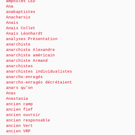
ampoules LED
Ana
anabaptistes
Anacharsis
Anaïs
Anaïs Collet
Anaïs Léonhardt
analyses Présentation
anarchiste
anarchiste Alexandre
anarchiste américain
anarchiste Armand
anarchistes
anarchistes individualistes
anarcho-enragés
anarcho-enragés décrétaient
anars qu’on
Anas
Anastasia
ancien camp
ancien fief
ancien ouvroir
ancien responsable
ancien Vert
ancien VRP