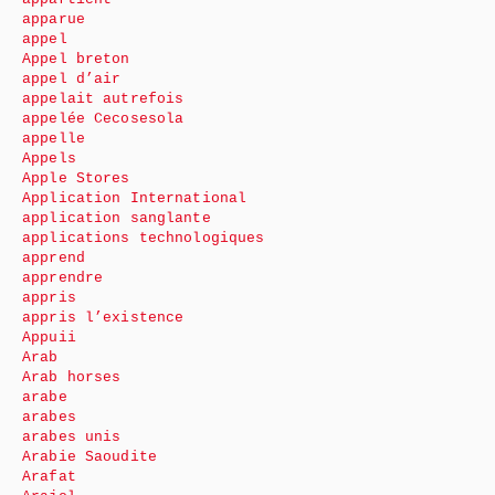
apparue
appel
Appel breton
appel d’air
appelait autrefois
appelée Cecosesola
appelle
Appels
Apple Stores
Application International
application sanglante
applications technologiques
apprend
apprendre
appris
appris l’existence
Appuii
Arab
Arab horses
arabe
arabes
arabes unis
Arabie Saoudite
Arafat