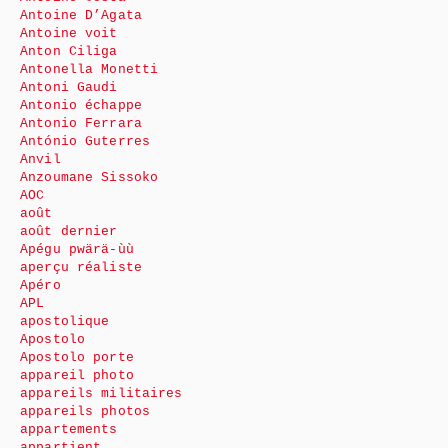
Antoine D’Agata
Antoine voit
Anton Ciliga
Antonella Monetti
Antoni Gaudi
Antonio échappe
Antonio Ferrara
António Guterres
Anvil
Anzoumane Sissoko
AOC
août
août dernier
Apégu pwärä-ùù
aperçu réaliste
Apéro
APL
apostolique
Apostolo
Apostolo porte
appareil photo
appareils militaires
appareils photos
appartements
appartient