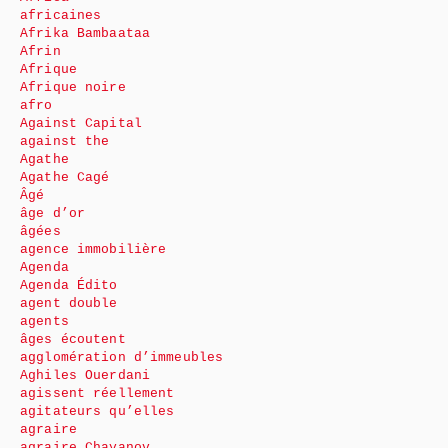
africaines
Afrika Bambaataa
Afrin
Afrique
Afrique noire
afro
Against Capital
against the
Agathe
Agathe Cagé
Âgé
âge d’or
âgées
agence immobilière
Agenda
Agenda Édito
agent double
agents
âges écoutent
agglomération d’immeubles
Aghiles Ouerdani
agissent réellement
agitateurs qu’elles
agraire
agraire Chayanov