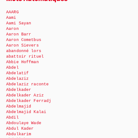
AAARG
Aami
Aami Sayan
Aaron
Aaron Barr
Aaron Cometbus
Aaron Sievers
abandonné lors
abattoir rituel
Abbie Hoffman
Abdel
Abdelatif
Abdelaziz
Abdelaziz raconte
Abdelkader
Abdelkader Aziz
Abdelkader Ferradj
Abdelmajid
Abdelmajid Kalai
Abdil
Abdoulaye Wade
Abdul Kader
Abdulkarim