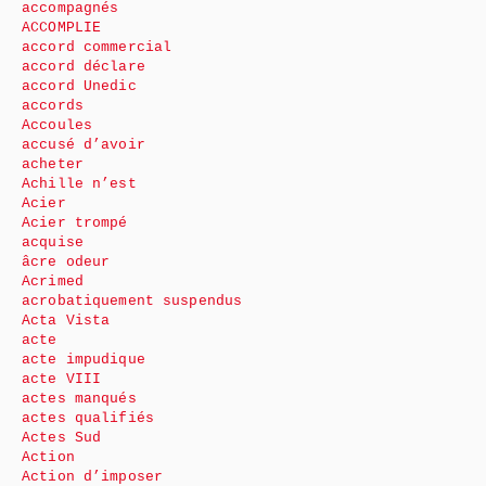
accompagnés
ACCOMPLIE
accord commercial
accord déclare
accord Unedic
accords
Accoules
accusé d’avoir
acheter
Achille n’est
Acier
Acier trompé
acquise
âcre odeur
Acrimed
acrobatiquement suspendus
Acta Vista
acte
acte impudique
acte VIII
actes manqués
actes qualifiés
Actes Sud
Action
Action d’imposer