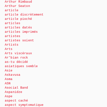
Arthur Rimbaud
Arthur Seaton
article
article discrètement
article pioché
articles
articles datés
articles imprimés
artistes
artistes soient
Artists
Arts
Arts viscéraux
Ar’bian rock
as-tu décidé
asiatiques semble
Asie
Askavusa
Asma
ASN
Asocial Band
Aspanidze
Aspe
aspect caché
aspect symptomatique