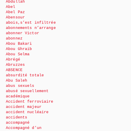
Abdullah
Abel
Abel Paz
Abensour
abois,s’est infiltrée
abonnements n’arrange
abonner Victor
abonnez
Abou Bakari
Abou Ghraib
Abou Selma
Abrégé
Abruzzes
ABSENCE
absurdité totale
Abu Saleh
abus sexuels
abusé sexuellement
académique
Accident ferroviaire
accident majeur
accident nucléaire
accidents
accompagné
Accompagné d’un