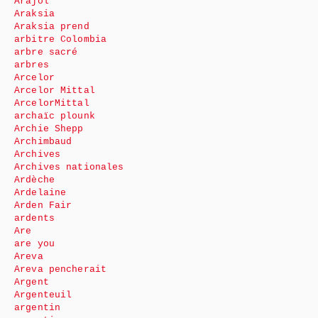
Arajol
Araksia
Araksia prend
arbitre Colombia
arbre sacré
arbres
Arcelor
Arcelor Mittal
ArcelorMittal
archaïc plounk
Archie Shepp
Archimbaud
Archives
Archives nationales
Ardèche
Ardelaine
Arden Fair
ardents
Are
are you
Areva
Areva pencherait
Argent
Argenteuil
argentin