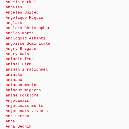
Angela Merkel
Angeles
Angeles United
Angélique Huguin
anglais
anglais Christopher
Angles morts
Anglogold Ashanti
angoisse dominicale
Angry Brigade
Angry cats
animait feus
Animal Farm
animal irrationnel
animale
animaux
animaux marins
animaux mignons
animé Folklore
Anjouanais
Anjouanais morts
Anjouanais vivants
Ann Larson
Anna
Anna Bednik