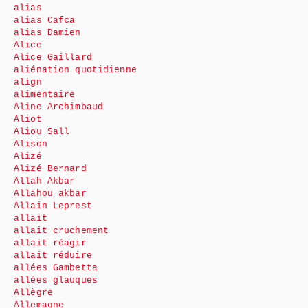
alias
alias Cafca
alias Damien
Alice
Alice Gaillard
aliénation quotidienne
align
alimentaire
Aline Archimbaud
Aliot
Aliou Sall
Alison
Alizé
Alizé Bernard
Allah Akbar
Allahou akbar
Allain Leprest
allait
allait cruchement
allait réagir
allait réduire
allées Gambetta
allées glauques
Allègre
Allemagne