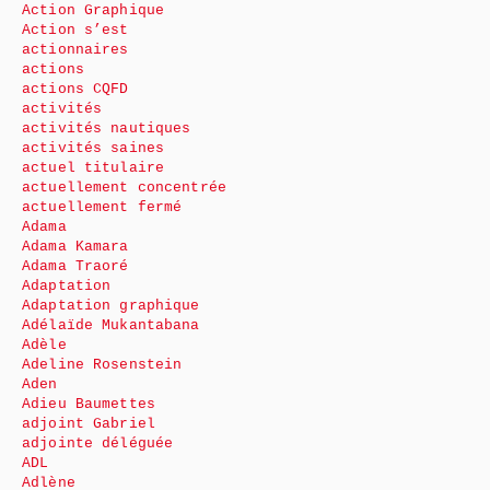
Action Graphique
Action s’est
actionnaires
actions
actions CQFD
activités
activités nautiques
activités saines
actuel titulaire
actuellement concentrée
actuellement fermé
Adama
Adama Kamara
Adama Traoré
Adaptation
Adaptation graphique
Adélaïde Mukantabana
Adèle
Adeline Rosenstein
Aden
Adieu Baumettes
adjoint Gabriel
adjointe déléguée
ADL
Adlène