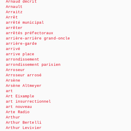
Arnaud décrit
Arnault
Arraitz
Arrêt
arrêté municipal
arrêter
arrêtés préfectoraux
arrière-arrière grand-oncle
arrière-garde
arrivé
arrive place
arrondissement
arrondissement parisien
Arroseur
Arroseur arrosé
Arsène
Arsène Altmeyer
art
Art Eixample
art insurrectionnel
art nouveau
Arte Radio
Arthur
Arthur Bertelli
Arthur Levivier