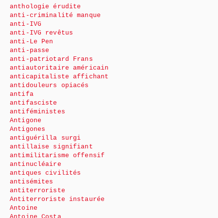
anthologie érudite
anti-criminalité manque
anti-IVG
anti-IVG revêtus
anti-Le Pen
anti-passe
anti-patriotard Frans
antiautoritaire américain
anticapitaliste affichant
antidouleurs opiacés
antifa
antifasciste
antiféministes
Antigone
Antigones
antiguérilla surgi
antillaise signifiant
antimilitarisme offensif
antinucléaire
antiques civilités
antisémites
antiterroriste
Antiterroriste instaurée
Antoine
Antoine Costa