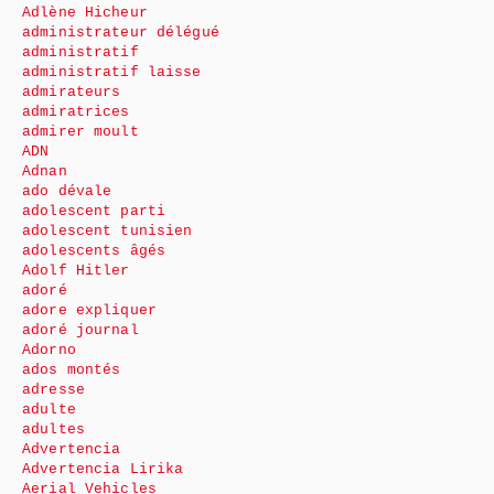
Adlène Hicheur
administrateur délégué
administratif
administratif laisse
admirateurs
admiratrices
admirer moult
ADN
Adnan
ado dévale
adolescent parti
adolescent tunisien
adolescents âgés
Adolf Hitler
adoré
adore expliquer
adoré journal
Adorno
ados montés
adresse
adulte
adultes
Advertencia
Advertencia Lirika
Aerial Vehicles