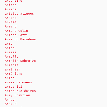
argentine
Ariane
Ariège
aristocratiques
Arkana
Arkema
Armand
Armand Colin
Armand Gatti
Armando Maradona
arme
Armée
armées
Armelle
Armelle Debroize
Arménie
arménien
Arméniens
armes
armes citoyens
armes ici
armes nucléaires
Army Fraktion
Arnau
Arnaud