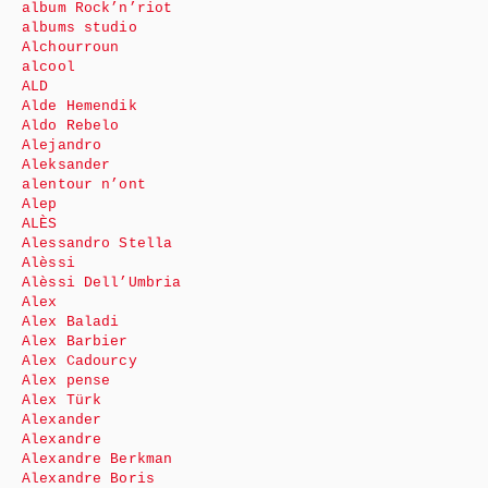
album Rock’n’riot
albums studio
Alchourroun
alcool
ALD
Alde Hemendik
Aldo Rebelo
Alejandro
Aleksander
alentour n’ont
Alep
ALÈS
Alessandro Stella
Alèssi
Alèssi Dell’Umbria
Alex
Alex Baladi
Alex Barbier
Alex Cadourcy
Alex pense
Alex Türk
Alexander
Alexandre
Alexandre Berkman
Alexandre Boris