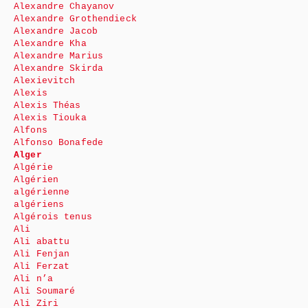
Alexandre Chayanov
Alexandre Grothendieck
Alexandre Jacob
Alexandre Kha
Alexandre Marius
Alexandre Skirda
Alexievitch
Alexis
Alexis Théas
Alexis Tiouka
Alfons
Alfonso Bonafede
Alger
Algérie
Algérien
algérienne
algériens
Algérois tenus
Ali
Ali abattu
Ali Fenjan
Ali Ferzat
Ali n’a
Ali Soumaré
Ali Ziri