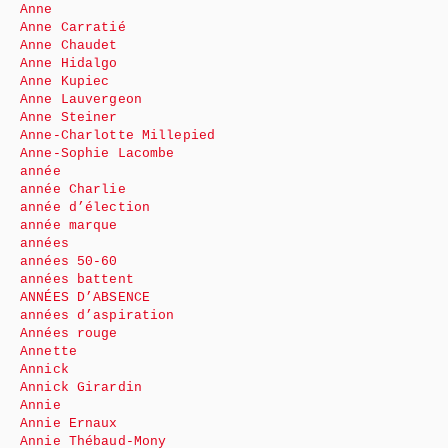
Anne
Anne Carratié
Anne Chaudet
Anne Hidalgo
Anne Kupiec
Anne Lauvergeon
Anne Steiner
Anne-Charlotte Millepied
Anne-Sophie Lacombe
année
année Charlie
année d’élection
année marque
années
années 50-60
années battent
ANNÉES D’ABSENCE
années d’aspiration
Années rouge
Annette
Annick
Annick Girardin
Annie
Annie Ernaux
Annie Thébaud-Mony