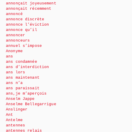
annonçait joyeusement
annonçait récemment
annoncé
annonce discrète
annonce l’éviction
annonce qu’il
annoncer
annonceurs
annuel s’impose
Anonyme
ans
ans condamnée
ans d’interdiction
ans lors
ans maintenant
ans n’a
ans paraissait
ans,je m’aperçois
Anselm Jappe
Anselme Bellegarrigue
Anslinger
Ant
Antelme
antennes
antennes relais