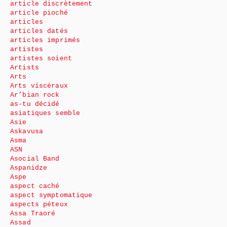
article discrètement
article pioché
articles
articles datés
articles imprimés
artistes
artistes soient
Artists
Arts
Arts viscéraux
Ar’bian rock
as-tu décidé
asiatiques semble
Asie
Askavusa
Asma
ASN
Asocial Band
Aspanidze
Aspe
aspect caché
aspect symptomatique
aspects péteux
Assa Traoré
Assad