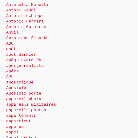
Antonella Monetti
Antoni Gaudi
Antonio échappe
Antonio Ferrara
António Guterres
Anvil
Anzoumane Sissoko
AOC
août
août dernier
Apégu pwärä-ùù
aperçu réaliste
Apéro
APL
apostolique
Apostolo
Apostolo porte
appareil photo
appareils militaires
appareils photos
appartements
appartient
apparue
appel
Appel breton