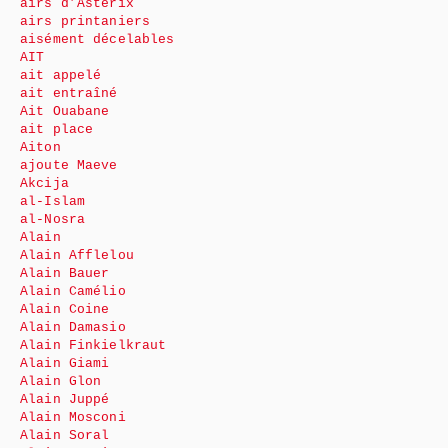
airs d’Astérix
airs printaniers
aisément décelables
AIT
ait appelé
ait entraîné
Ait Ouabane
ait place
Aiton
ajoute Maeve
Akcija
al-Islam
al-Nosra
Alain
Alain Afflelou
Alain Bauer
Alain Camélio
Alain Coine
Alain Damasio
Alain Finkielkraut
Alain Giami
Alain Glon
Alain Juppé
Alain Mosconi
Alain Soral