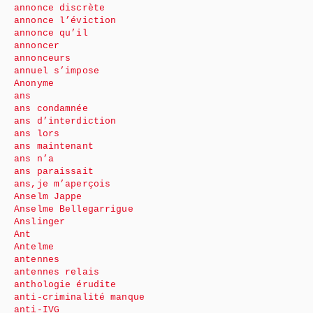
annonce discrète
annonce l’éviction
annonce qu’il
annoncer
annonceurs
annuel s’impose
Anonyme
ans
ans condamnée
ans d’interdiction
ans lors
ans maintenant
ans n’a
ans paraissait
ans,je m’aperçois
Anselm Jappe
Anselme Bellegarrigue
Anslinger
Ant
Antelme
antennes
antennes relais
anthologie érudite
anti-criminalité manque
anti-IVG