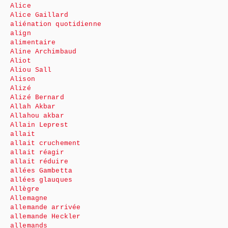
Alice
Alice Gaillard
aliénation quotidienne
align
alimentaire
Aline Archimbaud
Aliot
Aliou Sall
Alison
Alizé
Alizé Bernard
Allah Akbar
Allahou akbar
Allain Leprest
allait
allait cruchement
allait réagir
allait réduire
allées Gambetta
allées glauques
Allègre
Allemagne
allemande arrivée
allemande Heckler
allemands