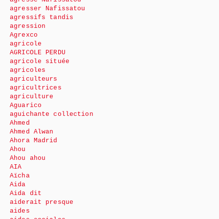
agresser Nafissatou
agressifs tandis
agression
Agrexco
agricole
AGRICOLE PERDU
agricole située
agricoles
agriculteurs
agricultrices
agriculture
Aguarico
aguichante collection
Ahmed
Ahmed Alwan
Ahora Madrid
Ahou
Ahou ahou
AIA
Aïcha
Aida
Aida dit
aiderait presque
aides