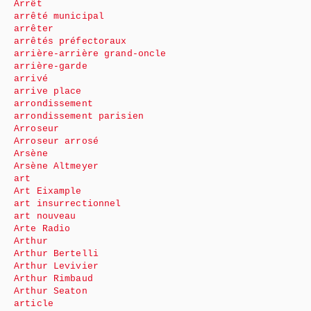
Arrêt
arrêté municipal
arrêter
arrêtés préfectoraux
arrière-arrière grand-oncle
arrière-garde
arrivé
arrive place
arrondissement
arrondissement parisien
Arroseur
Arroseur arrosé
Arsène
Arsène Altmeyer
art
Art Eixample
art insurrectionnel
art nouveau
Arte Radio
Arthur
Arthur Bertelli
Arthur Levivier
Arthur Rimbaud
Arthur Seaton
article