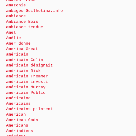
Amazonie
ambages Guilhotina.info
ambiance
Ambiance Bois
ambiance tendue
Amel
Amélie
Amer donne
America Great
américain
américain Colin
américain désignait
américain Dick
américain Frommer
américain investi
américain Murray
américain Public
américaine
Américains
Américains pilotent
American
American Gods
Americans
Amérindiens