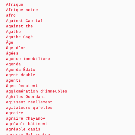
Afrique
Afrique noire
afro
Against Capital
against the
Agathe
Agathe Cagé
Âgé
âge d’or
âgées
agence immobilière
Agenda
Agenda Édito
agent double
agents
âges écoutent
agglomération d’immeubles
Aghiles Ouerdani
agissent réellement
agitateurs qu’elles
agraire
agraire Chayanov
agréable bâtiment
agréable oasis
agressé Nafissatou