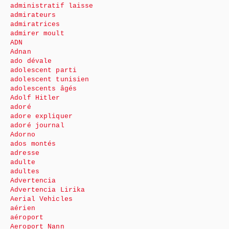
administratif laisse
admirateurs
admiratrices
admirer moult
ADN
Adnan
ado dévale
adolescent parti
adolescent tunisien
adolescents âgés
Adolf Hitler
adoré
adore expliquer
adoré journal
Adorno
ados montés
adresse
adulte
adultes
Advertencia
Advertencia Lirika
Aerial Vehicles
aérien
aéroport
Aeroport Nann