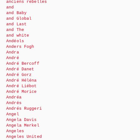
anciens rebelles
and
and Baby
and Global
and Last
and The
and white
Andéols
Anders Fogh
Andra
André
André Bercoff
André Danet
André Gorz
André Héléna
André Liébot
André Morice
Andréa
Andrés
Andrés Ruggeri
Angel
Angela Davis
Angela Merkel
Angeles
Angeles United