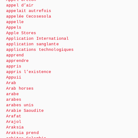
appel d’air
appelait autrefois
appelée Cecosesola
appelle
Appels
Apple Stores
Application International
application sanglante
applications technologiques
apprend
apprendre
appris
appris l’existence
Appuii
Arab
Arab horses
arabe
arabes
arabes unis
Arabie Saoudite
Arafat
Arajol
Araksia
Araksia prend