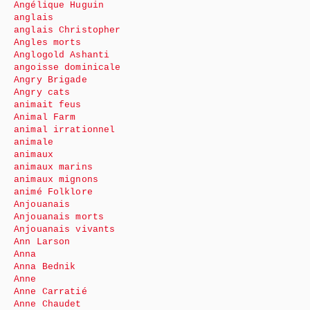
Angélique Huguin
anglais
anglais Christopher
Angles morts
Anglogold Ashanti
angoisse dominicale
Angry Brigade
Angry cats
animait feus
Animal Farm
animal irrationnel
animale
animaux
animaux marins
animaux mignons
animé Folklore
Anjouanais
Anjouanais morts
Anjouanais vivants
Ann Larson
Anna
Anna Bednik
Anne
Anne Carratié
Anne Chaudet