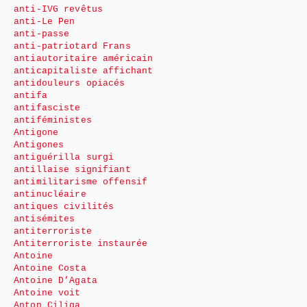
anti-IVG revêtus
anti-Le Pen
anti-passe
anti-patriotard Frans
antiautoritaire américain
anticapitaliste affichant
antidouleurs opiacés
antifa
antifasciste
antiféministes
Antigone
Antigones
antiguérilla surgi
antillaise signifiant
antimilitarisme offensif
antinucléaire
antiques civilités
antisémites
antiterroriste
Antiterroriste instaurée
Antoine
Antoine Costa
Antoine D’Agata
Antoine voit
Anton Ciliga