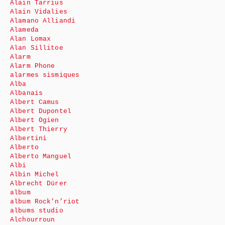
Alain Tarrius
Alain Vidalies
Alamano Alliandi
Alameda
Alan Lomax
Alan Sillitoe
Alarm
Alarm Phone
alarmes sismiques
Alba
Albanais
Albert Camus
Albert Dupontel
Albert Ogien
Albert Thierry
Albertini
Alberto
Alberto Manguel
Albi
Albin Michel
Albrecht Dürer
album
album Rock’n’riot
albums studio
Alchourroun