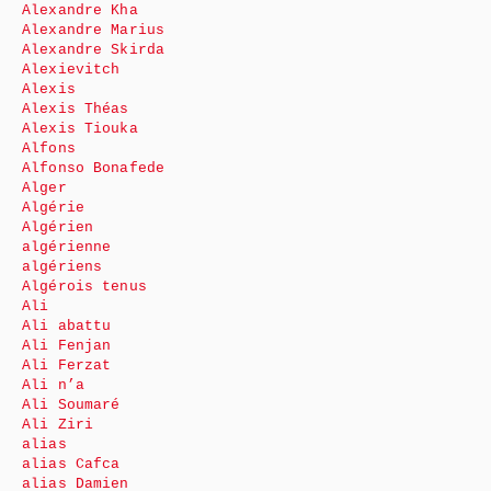
Alexandre Kha
Alexandre Marius
Alexandre Skirda
Alexievitch
Alexis
Alexis Théas
Alexis Tiouka
Alfons
Alfonso Bonafede
Alger
Algérie
Algérien
algérienne
algériens
Algérois tenus
Ali
Ali abattu
Ali Fenjan
Ali Ferzat
Ali n’a
Ali Soumaré
Ali Ziri
alias
alias Cafca
alias Damien