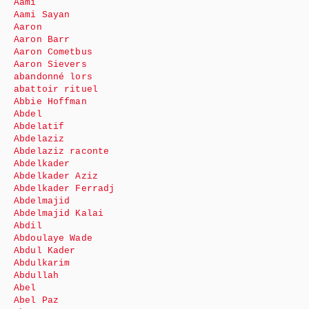
Aami
Aami Sayan
Aaron
Aaron Barr
Aaron Cometbus
Aaron Sievers
abandonné lors
abattoir rituel
Abbie Hoffman
Abdel
Abdelatif
Abdelaziz
Abdelaziz raconte
Abdelkader
Abdelkader Aziz
Abdelkader Ferradj
Abdelmajid
Abdelmajid Kalai
Abdil
Abdoulaye Wade
Abdul Kader
Abdulkarim
Abdullah
Abel
Abel Paz