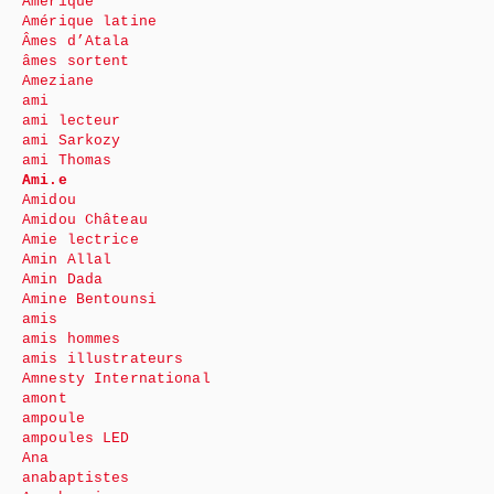
Amérique
Amérique latine
Âmes d’Atala
âmes sortent
Ameziane
ami
ami lecteur
ami Sarkozy
ami Thomas
Ami.e
Amidou
Amidou Château
Amie lectrice
Amin Allal
Amin Dada
Amine Bentounsi
amis
amis hommes
amis illustrateurs
Amnesty International
amont
ampoule
ampoules LED
Ana
anabaptistes