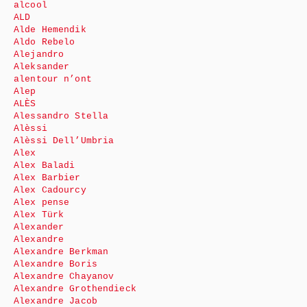
alcool
ALD
Alde Hemendik
Aldo Rebelo
Alejandro
Aleksander
alentour n’ont
Alep
ALÈS
Alessandro Stella
Alèssi
Alèssi Dell’Umbria
Alex
Alex Baladi
Alex Barbier
Alex Cadourcy
Alex pense
Alex Türk
Alexander
Alexandre
Alexandre Berkman
Alexandre Boris
Alexandre Chayanov
Alexandre Grothendieck
Alexandre Jacob