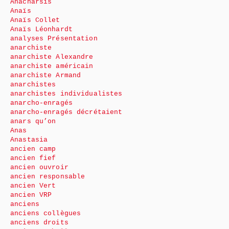
Anacharsis
Anaïs
Anaïs Collet
Anaïs Léonhardt
analyses Présentation
anarchiste
anarchiste Alexandre
anarchiste américain
anarchiste Armand
anarchistes
anarchistes individualistes
anarcho-enragés
anarcho-enragés décrétaient
anars qu’on
Anas
Anastasia
ancien camp
ancien fief
ancien ouvroir
ancien responsable
ancien Vert
ancien VRP
anciens
anciens collègues
anciens droits