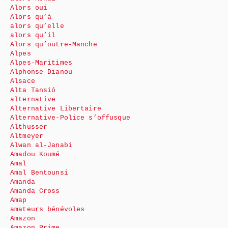
Alors oui
Alors qu’à
alors qu’elle
alors qu’il
Alors qu’outre-Manche
Alpes
Alpes-Maritimes
Alphonse Dianou
Alsace
Alta Tansió
alternative
Alternative Libertaire
Alternative-Police s’offusque
Althusser
Altmeyer
Alwan al-Janabi
Amadou Koumé
Amal
Amal Bentounsi
Amanda
Amanda Cross
Amap
amateurs bénévoles
Amazon
Amazon Prime