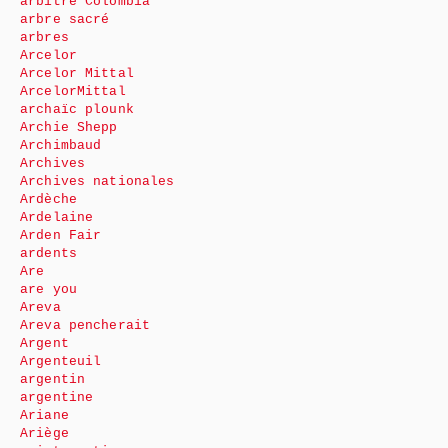
arbitre Colombia
arbre sacré
arbres
Arcelor
Arcelor Mittal
ArcelorMittal
archaïc plounk
Archie Shepp
Archimbaud
Archives
Archives nationales
Ardèche
Ardelaine
Arden Fair
ardents
Are
are you
Areva
Areva pencherait
Argent
Argenteuil
argentin
argentine
Ariane
Ariège