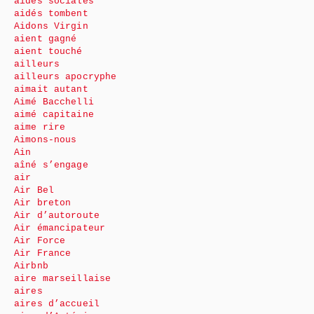
aides sociales
aidés tombent
Aidons Virgin
aient gagné
aient touché
ailleurs
ailleurs apocryphe
aimait autant
Aimé Bacchelli
aimé capitaine
aime rire
Aimons-nous
Ain
aîné s’engage
air
Air Bel
Air breton
Air d’autoroute
Air émancipateur
Air Force
Air France
Airbnb
aire marseillaise
aires
aires d’accueil