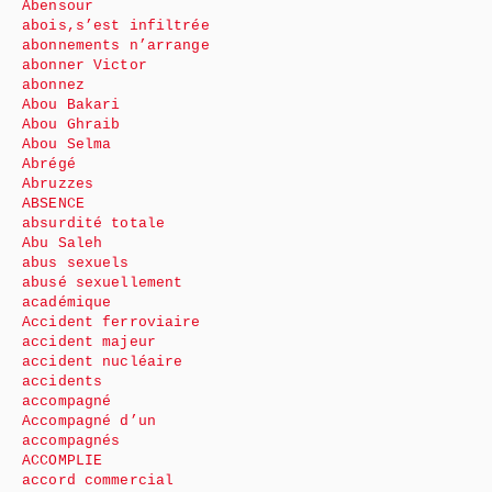
Abensour
abois,s’est infiltrée
abonnements n’arrange
abonner Victor
abonnez
Abou Bakari
Abou Ghraib
Abou Selma
Abrégé
Abruzzes
ABSENCE
absurdité totale
Abu Saleh
abus sexuels
abusé sexuellement
académique
Accident ferroviaire
accident majeur
accident nucléaire
accidents
accompagné
Accompagné d’un
accompagnés
ACCOMPLIE
accord commercial