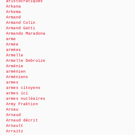
aristocratiques
Arkana
Arkema
Armand
Armand Colin
Armand Gatti
Armando Maradona
arme
Armée
armées
Armelle
Armelle Debroize
Arménie
arménien
Arméniens
armes
armes citoyens
armes ici
armes nucléaires
Army Fraktion
Arnau
Arnaud
Arnaud décrit
Arnault
Arraitz