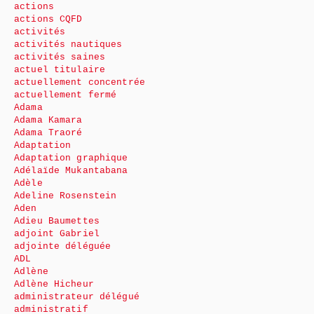
actions
actions CQFD
activités
activités nautiques
activités saines
actuel titulaire
actuellement concentrée
actuellement fermé
Adama
Adama Kamara
Adama Traoré
Adaptation
Adaptation graphique
Adélaïde Mukantabana
Adèle
Adeline Rosenstein
Aden
Adieu Baumettes
adjoint Gabriel
adjointe déléguée
ADL
Adlène
Adlène Hicheur
administrateur délégué
administratif