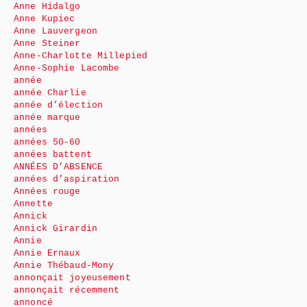
Anne Hidalgo
Anne Kupiec
Anne Lauvergeon
Anne Steiner
Anne-Charlotte Millepied
Anne-Sophie Lacombe
année
année Charlie
année d’élection
année marque
années
années 50-60
années battent
ANNÉES D’ABSENCE
années d’aspiration
Années rouge
Annette
Annick
Annick Girardin
Annie
Annie Ernaux
Annie Thébaud-Mony
annonçait joyeusement
annonçait récemment
annoncé