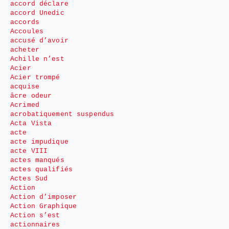
accord déclare
accord Unedic
accords
Accoules
accusé d’avoir
acheter
Achille n’est
Acier
Acier trompé
acquise
âcre odeur
Acrimed
acrobatiquement suspendus
Acta Vista
acte
acte impudique
acte VIII
actes manqués
actes qualifiés
Actes Sud
Action
Action d’imposer
Action Graphique
Action s’est
actionnaires