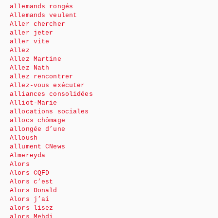
allemands rongés
Allemands veulent
Aller chercher
aller jeter
aller vite
Allez
Allez Martine
Allez Nath
allez rencontrer
Allez-vous exécuter
alliances consolidées
Alliot-Marie
allocations sociales
allocs chômage
allongée d’une
Alloush
allument CNews
Almereyda
Alors
Alors CQFD
Alors c’est
Alors Donald
Alors j’ai
alors lisez
alors Mehdi