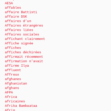
AESA
affables
affaire Battisti
affaire DSK
affaires d’un
Affaires étrangères
affaires liées
Affaires sociales
affichant clairement
Affiche signée
affiches
affiches déchirées
affirmait récemment
affirmation n’avait
affirme Ilya
affluent
Affreux
afghanes
Afghanistan
afghans
AFPA
Africa
africaines
Afrika Bambaataa
Afrin