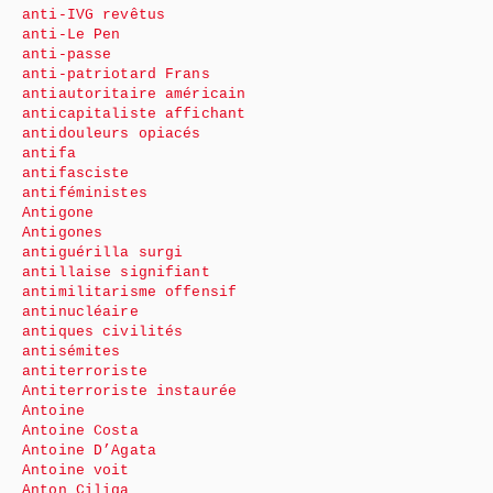
anti-IVG revêtus
anti-Le Pen
anti-passe
anti-patriotard Frans
antiautoritaire américain
anticapitaliste affichant
antidouleurs opiacés
antifa
antifasciste
antiféministes
Antigone
Antigones
antiguérilla surgi
antillaise signifiant
antimilitarisme offensif
antinucléaire
antiques civilités
antisémites
antiterroriste
Antiterroriste instaurée
Antoine
Antoine Costa
Antoine D’Agata
Antoine voit
Anton Ciliga