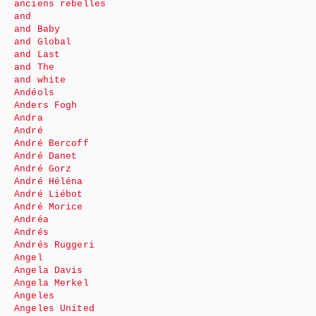
anciens rebelles
and
and Baby
and Global
and Last
and The
and white
Andéols
Anders Fogh
Andra
André
André Bercoff
André Danet
André Gorz
André Héléna
André Liébot
André Morice
Andréa
Andrés
Andrés Ruggeri
Angel
Angela Davis
Angela Merkel
Angeles
Angeles United