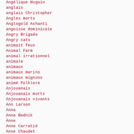
Angélique Huguin
anglais
anglais Christopher
Angles morts
Anglogold Ashanti
angoisse dominicale
Angry Brigade
Angry cats
animait feus
Animal Farm
animal irrationnel
animale
animaux
animaux marins
animaux mignons
animé Folklore
Anjouanais
Anjouanais morts
Anjouanais vivants
Ann Larson
Anna
Anna Bednik
Anne
Anne Carratié
Anne Chaudet