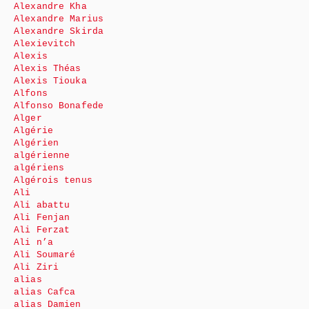
Alexandre Kha
Alexandre Marius
Alexandre Skirda
Alexievitch
Alexis
Alexis Théas
Alexis Tiouka
Alfons
Alfonso Bonafede
Alger
Algérie
Algérien
algérienne
algériens
Algérois tenus
Ali
Ali abattu
Ali Fenjan
Ali Ferzat
Ali n’a
Ali Soumaré
Ali Ziri
alias
alias Cafca
alias Damien