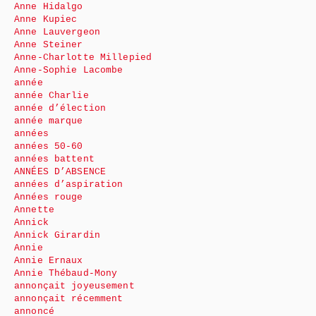
Anne Hidalgo
Anne Kupiec
Anne Lauvergeon
Anne Steiner
Anne-Charlotte Millepied
Anne-Sophie Lacombe
année
année Charlie
année d’élection
année marque
années
années 50-60
années battent
ANNÉES D’ABSENCE
années d’aspiration
Années rouge
Annette
Annick
Annick Girardin
Annie
Annie Ernaux
Annie Thébaud-Mony
annonçait joyeusement
annonçait récemment
annoncé