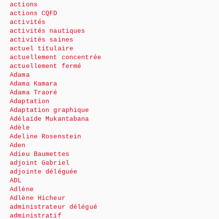
actions
actions CQFD
activités
activités nautiques
activités saines
actuel titulaire
actuellement concentrée
actuellement fermé
Adama
Adama Kamara
Adama Traoré
Adaptation
Adaptation graphique
Adélaïde Mukantabana
Adèle
Adeline Rosenstein
Aden
Adieu Baumettes
adjoint Gabriel
adjointe déléguée
ADL
Adlène
Adlène Hicheur
administrateur délégué
administratif