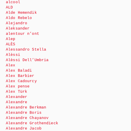
alcool
ALD
Alde Hemendik
Aldo Rebelo
Alejandro
Aleksander
alentour n’ont
Alep
ALÈS
Alessandro Stella
Alèssi
Alèssi Dell’Umbria
Alex
Alex Baladi
Alex Barbier
Alex Cadourcy
Alex pense
Alex Türk
Alexander
Alexandre
Alexandre Berkman
Alexandre Boris
Alexandre Chayanov
Alexandre Grothendieck
Alexandre Jacob