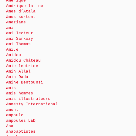
Amérique
Amérique latine
Âmes d’Atala
âmes sortent
Ameziane
ami
ami lecteur
ami Sarkozy
ami Thomas
Ami.e
Amidou
Amidou Château
Amie lectrice
Amin Allal
Amin Dada
Amine Bentounsi
amis
amis hommes
amis illustrateurs
Amnesty International
amont
ampoule
ampoules LED
Ana
anabaptistes