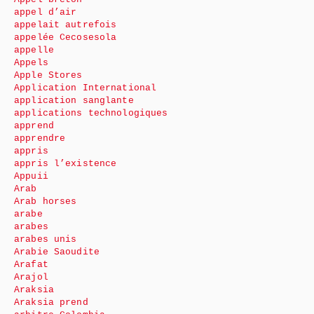
appel d’air
appelait autrefois
appelée Cecosesola
appelle
Appels
Apple Stores
Application International
application sanglante
applications technologiques
apprend
apprendre
appris
appris l’existence
Appuii
Arab
Arab horses
arabe
arabes
arabes unis
Arabie Saoudite
Arafat
Arajol
Araksia
Araksia prend