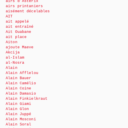
airs d’Astérix
airs printaniers
aisément décelables
AIT
ait appelé
ait entraîné
Ait Ouabane
ait place
Aiton
ajoute Maeve
Akcija
al-Islam
al-Nosra
Alain
Alain Afflelou
Alain Bauer
Alain Camélio
Alain Coine
Alain Damasio
Alain Finkielkraut
Alain Giami
Alain Glon
Alain Juppé
Alain Mosconi
Alain Soral