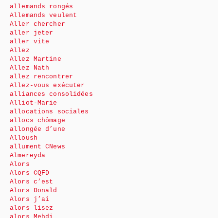
allemands rongés
Allemands veulent
Aller chercher
aller jeter
aller vite
Allez
Allez Martine
Allez Nath
allez rencontrer
Allez-vous exécuter
alliances consolidées
Alliot-Marie
allocations sociales
allocs chômage
allongée d’une
Alloush
allument CNews
Almereyda
Alors
Alors CQFD
Alors c’est
Alors Donald
Alors j’ai
alors lisez
alors Mehdi