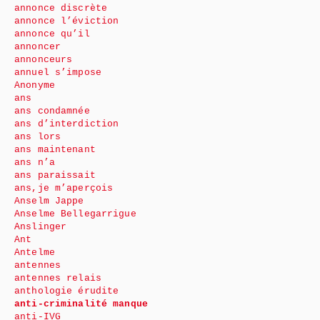
annonce discrète
annonce l’éviction
annonce qu’il
annoncer
annonceurs
annuel s’impose
Anonyme
ans
ans condamnée
ans d’interdiction
ans lors
ans maintenant
ans n’a
ans paraissait
ans,je m’aperçois
Anselm Jappe
Anselme Bellegarrigue
Anslinger
Ant
Antelme
antennes
antennes relais
anthologie érudite
anti-criminalité manque
anti-IVG