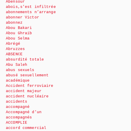
Abensour
abois,s’est infiltrée
abonnements n’arrange
abonner Victor
abonnez
Abou Bakari
Abou Ghraib
Abou Selma
Abrégé
Abruzzes
ABSENCE
absurdité totale
Abu Saleh
abus sexuels
abusé sexuellement
académique
Accident ferroviaire
accident majeur
accident nucléaire
accidents
accompagné
Accompagné d’un
accompagnés
ACCOMPLIE
accord commercial