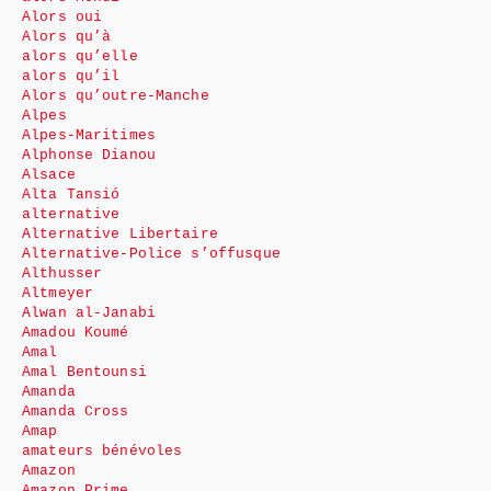
Alors oui
Alors qu’à
alors qu’elle
alors qu’il
Alors qu’outre-Manche
Alpes
Alpes-Maritimes
Alphonse Dianou
Alsace
Alta Tansió
alternative
Alternative Libertaire
Alternative-Police s’offusque
Althusser
Altmeyer
Alwan al-Janabi
Amadou Koumé
Amal
Amal Bentounsi
Amanda
Amanda Cross
Amap
amateurs bénévoles
Amazon
Amazon Prime