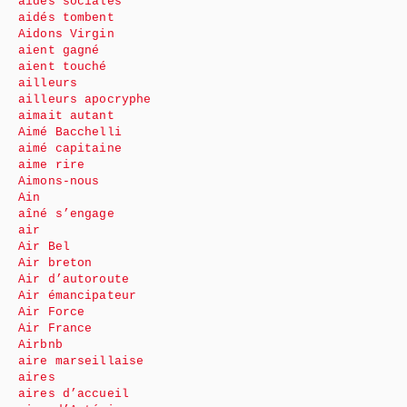
aides sociales
aidés tombent
Aidons Virgin
aient gagné
aient touché
ailleurs
ailleurs apocryphe
aimait autant
Aimé Bacchelli
aimé capitaine
aime rire
Aimons-nous
Ain
aîné s’engage
air
Air Bel
Air breton
Air d’autoroute
Air émancipateur
Air Force
Air France
Airbnb
aire marseillaise
aires
aires d’accueil