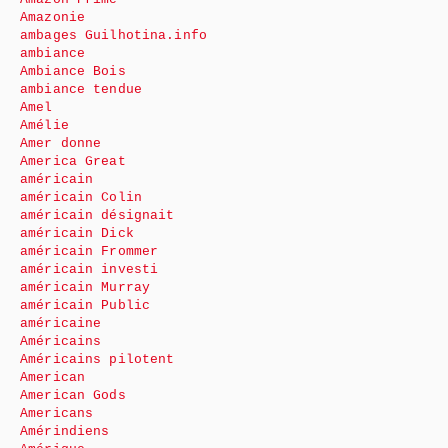
Amazonie
ambages Guilhotina.info
ambiance
Ambiance Bois
ambiance tendue
Amel
Amélie
Amer donne
America Great
américain
américain Colin
américain désignait
américain Dick
américain Frommer
américain investi
américain Murray
américain Public
américaine
Américains
Américains pilotent
American
American Gods
Americans
Amérindiens