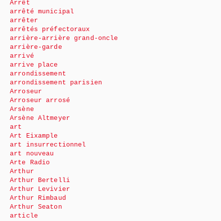
Arrêt
arrêté municipal
arrêter
arrêtés préfectoraux
arrière-arrière grand-oncle
arrière-garde
arrivé
arrive place
arrondissement
arrondissement parisien
Arroseur
Arroseur arrosé
Arsène
Arsène Altmeyer
art
Art Eixample
art insurrectionnel
art nouveau
Arte Radio
Arthur
Arthur Bertelli
Arthur Levivier
Arthur Rimbaud
Arthur Seaton
article