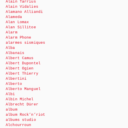
Alain Tarrius
Alain Vidalies
Alamano Alliandi
Alameda
Alan Lomax
Alan Sillitoe
Alarm
Alarm Phone
alarmes sismiques
Alba
Albanais
Albert Camus
Albert Dupontel
Albert Ogien
Albert Thierry
Albertini
Alberto
Alberto Manguel
Albi
Albin Michel
Albrecht Dürer
album
album Rock’n’riot
albums studio
Alchourroun