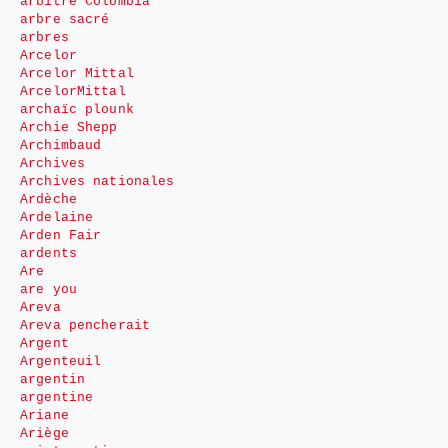
arbitre Colombia
arbre sacré
arbres
Arcelor
Arcelor Mittal
ArcelorMittal
archaïc plounk
Archie Shepp
Archimbaud
Archives
Archives nationales
Ardèche
Ardelaine
Arden Fair
ardents
Are
are you
Areva
Areva pencherait
Argent
Argenteuil
argentin
argentine
Ariane
Ariège