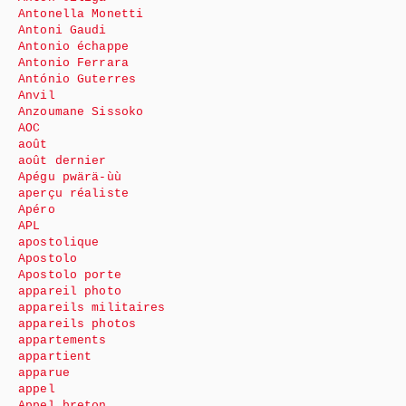
Antonella Monetti
Antoni Gaudi
Antonio échappe
Antonio Ferrara
António Guterres
Anvil
Anzoumane Sissoko
AOC
août
août dernier
Apégu pwärä-ùù
aperçu réaliste
Apéro
APL
apostolique
Apostolo
Apostolo porte
appareil photo
appareils militaires
appareils photos
appartements
appartient
apparue
appel
Appel breton