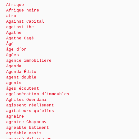
Afrique
Afrique noire
afro
Against Capital
against the
Agathe
Agathe Cagé
Âgé
âge d’or
âgées
agence immobilière
Agenda
Agenda Édito
agent double
agents
âges écoutent
agglomération d’immeubles
Aghiles Ouerdani
agissent réellement
agitateurs qu’elles
agraire
agraire Chayanov
agréable bâtiment
agréable oasis
agressé Nafissatou