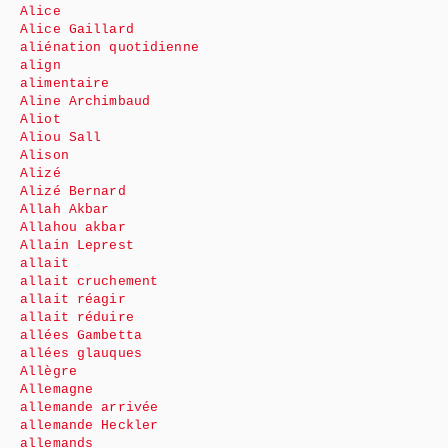
Alice
Alice Gaillard
aliénation quotidienne
align
alimentaire
Aline Archimbaud
Aliot
Aliou Sall
Alison
Alizé
Alizé Bernard
Allah Akbar
Allahou akbar
Allain Leprest
allait
allait cruchement
allait réagir
allait réduire
allées Gambetta
allées glauques
Allègre
Allemagne
allemande arrivée
allemande Heckler
allemands