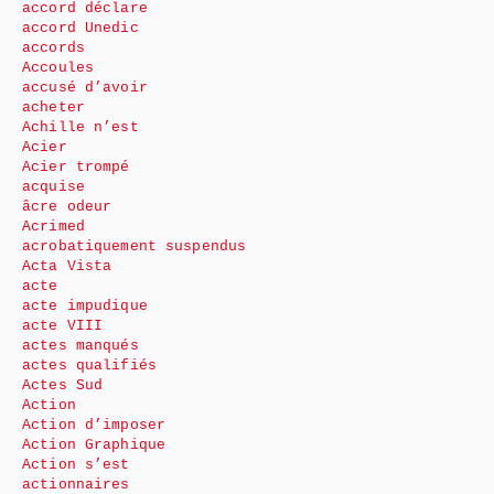
accord déclare
accord Unedic
accords
Accoules
accusé d’avoir
acheter
Achille n’est
Acier
Acier trompé
acquise
âcre odeur
Acrimed
acrobatiquement suspendus
Acta Vista
acte
acte impudique
acte VIII
actes manqués
actes qualifiés
Actes Sud
Action
Action d’imposer
Action Graphique
Action s’est
actionnaires