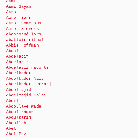
Aami
Aami Sayan
Aaron
Aaron Barr
Aaron Cometbus
Aaron Sievers
abandonné lors
abattoir rituel
Abbie Hoffman
Abdel
Abdelatif
Abdelaziz
Abdelaziz raconte
Abdelkader
Abdelkader Aziz
Abdelkader Ferradj
Abdelmajid
Abdelmajid Kalai
Abdil
Abdoulaye Wade
Abdul Kader
Abdulkarim
Abdullah
Abel
Abel Paz