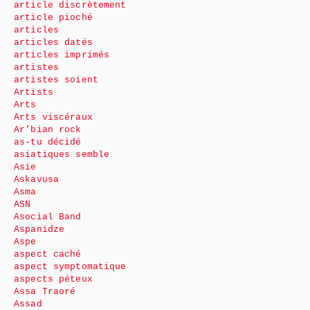
article discrètement
article pioché
articles
articles datés
articles imprimés
artistes
artistes soient
Artists
Arts
Arts viscéraux
Ar’bian rock
as-tu décidé
asiatiques semble
Asie
Askavusa
Asma
ASN
Asocial Band
Aspanidze
Aspe
aspect caché
aspect symptomatique
aspects péteux
Assa Traoré
Assad