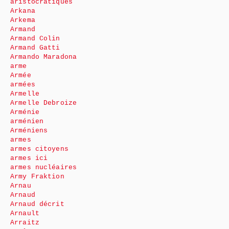
aristocratiques
Arkana
Arkema
Armand
Armand Colin
Armand Gatti
Armando Maradona
arme
Armée
armées
Armelle
Armelle Debroize
Arménie
arménien
Arméniens
armes
armes citoyens
armes ici
armes nucléaires
Army Fraktion
Arnau
Arnaud
Arnaud décrit
Arnault
Arraitz