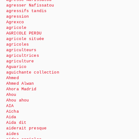
agresser Nafissatou
agressifs tandis
agression
Agrexco
agricole
AGRICOLE PERDU
agricole située
agricoles
agriculteurs
agricultrices
agriculture
Aguarico
aguichante collection
Ahmed
Ahmed Alwan
Ahora Madrid
Ahou
Ahou ahou
AIA
Aïcha
Aida
Aida dit
aiderait presque
aides