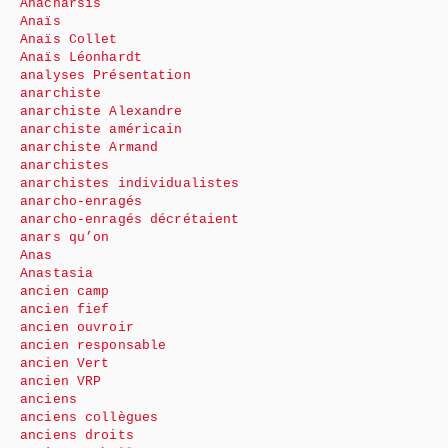
Anacharsis
Anaïs
Anaïs Collet
Anaïs Léonhardt
analyses Présentation
anarchiste
anarchiste Alexandre
anarchiste américain
anarchiste Armand
anarchistes
anarchistes individualistes
anarcho-enragés
anarcho-enragés décrétaient
anars qu’on
Anas
Anastasia
ancien camp
ancien fief
ancien ouvroir
ancien responsable
ancien Vert
ancien VRP
anciens
anciens collègues
anciens droits