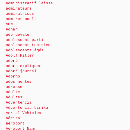
administratif laisse
admirateurs
admiratrices
admirer moult
ADN
Adnan
ado dévale
adolescent parti
adolescent tunisien
adolescents âgés
Adolf Hitler
adoré
adore expliquer
adoré journal
Adorno
ados montés
adresse
adulte
adultes
Advertencia
Advertencia Lirika
Aerial Vehicles
aérien
aéroport
Aeroport Nann