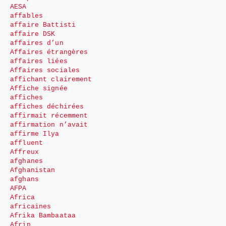
AESA
affables
affaire Battisti
affaire DSK
affaires d’un
Affaires étrangères
affaires liées
Affaires sociales
affichant clairement
Affiche signée
affiches
affiches déchirées
affirmait récemment
affirmation n’avait
affirme Ilya
affluent
Affreux
afghanes
Afghanistan
afghans
AFPA
Africa
africaines
Afrika Bambaataa
Afrin