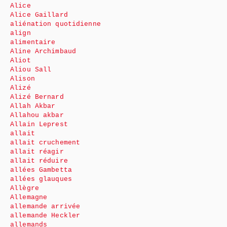
Alice
Alice Gaillard
aliénation quotidienne
align
alimentaire
Aline Archimbaud
Aliot
Aliou Sall
Alison
Alizé
Alizé Bernard
Allah Akbar
Allahou akbar
Allain Leprest
allait
allait cruchement
allait réagir
allait réduire
allées Gambetta
allées glauques
Allègre
Allemagne
allemande arrivée
allemande Heckler
allemands