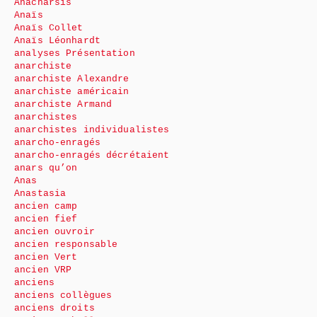
Anacharsis
Anaïs
Anaïs Collet
Anaïs Léonhardt
analyses Présentation
anarchiste
anarchiste Alexandre
anarchiste américain
anarchiste Armand
anarchistes
anarchistes individualistes
anarcho-enragés
anarcho-enragés décrétaient
anars qu’on
Anas
Anastasia
ancien camp
ancien fief
ancien ouvroir
ancien responsable
ancien Vert
ancien VRP
anciens
anciens collègues
anciens droits