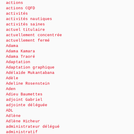
actions
actions CQFD
activités
activités nautiques
activités saines
actuel titulaire
actuellement concentrée
actuellement fermé
Adama
Adama Kamara
Adama Traoré
Adaptation
Adaptation graphique
Adélaïde Mukantabana
Adèle
Adeline Rosenstein
Aden
Adieu Baumettes
adjoint Gabriel
adjointe déléguée
ADL
Adlène
Adlène Hicheur
administrateur délégué
administratif