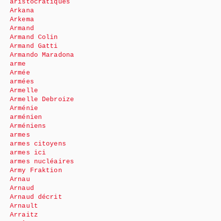
aristocratiques
Arkana
Arkema
Armand
Armand Colin
Armand Gatti
Armando Maradona
arme
Armée
armées
Armelle
Armelle Debroize
Arménie
arménien
Arméniens
armes
armes citoyens
armes ici
armes nucléaires
Army Fraktion
Arnau
Arnaud
Arnaud décrit
Arnault
Arraitz