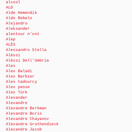
alcool
ALD
Alde Hemendik
Aldo Rebelo
Alejandro
Aleksander
alentour n’ont
Alep
ALÈS
Alessandro Stella
Alèssi
Alèssi Dell’Umbria
Alex
Alex Baladi
Alex Barbier
Alex Cadourcy
Alex pense
Alex Türk
Alexander
Alexandre
Alexandre Berkman
Alexandre Boris
Alexandre Chayanov
Alexandre Grothendieck
Alexandre Jacob