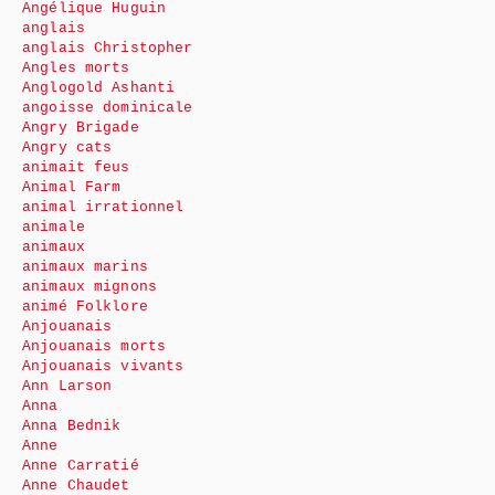
Angélique Huguin
anglais
anglais Christopher
Angles morts
Anglogold Ashanti
angoisse dominicale
Angry Brigade
Angry cats
animait feus
Animal Farm
animal irrationnel
animale
animaux
animaux marins
animaux mignons
animé Folklore
Anjouanais
Anjouanais morts
Anjouanais vivants
Ann Larson
Anna
Anna Bednik
Anne
Anne Carratié
Anne Chaudet