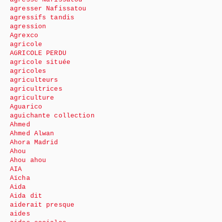
agresser Nafissatou
agressifs tandis
agression
Agrexco
agricole
AGRICOLE PERDU
agricole située
agricoles
agriculteurs
agricultrices
agriculture
Aguarico
aguichante collection
Ahmed
Ahmed Alwan
Ahora Madrid
Ahou
Ahou ahou
AIA
Aïcha
Aida
Aida dit
aiderait presque
aides