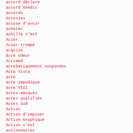
accord déclare
accord Unedic
accords
Accoules
accusé d’avoir
acheter
Achille n’est
Acier
Acier trompé
acquise
âcre odeur
Acrimed
acrobatiquement suspendus
Acta Vista
acte
acte impudique
acte VIII
actes manqués
actes qualifiés
Actes Sud
Action
Action d’imposer
Action Graphique
Action s’est
actionnaires