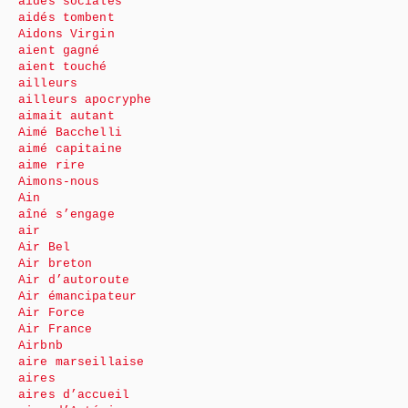
aides sociales
aidés tombent
Aidons Virgin
aient gagné
aient touché
ailleurs
ailleurs apocryphe
aimait autant
Aimé Bacchelli
aimé capitaine
aime rire
Aimons-nous
Ain
aîné s’engage
air
Air Bel
Air breton
Air d’autoroute
Air émancipateur
Air Force
Air France
Airbnb
aire marseillaise
aires
aires d’accueil