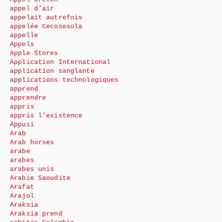
appel d’air
appelait autrefois
appelée Cecosesola
appelle
Appels
Apple Stores
Application International
application sanglante
applications technologiques
apprend
apprendre
appris
appris l’existence
Appuii
Arab
Arab horses
arabe
arabes
arabes unis
Arabie Saoudite
Arafat
Arajol
Araksia
Araksia prend