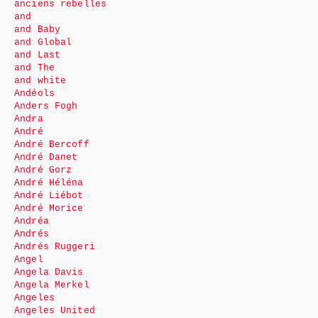
anciens rebelles
and
and Baby
and Global
and Last
and The
and white
Andéols
Anders Fogh
Andra
André
André Bercoff
André Danet
André Gorz
André Héléna
André Liébot
André Morice
Andréa
Andrés
Andrés Ruggeri
Angel
Angela Davis
Angela Merkel
Angeles
Angeles United