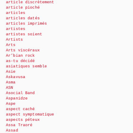
article discrètement
article pioché
articles
articles datés
articles imprimés
artistes
artistes soient
Artists
Arts
Arts viscéraux
Ar’bian rock
as-tu décidé
asiatiques semble
Asie
Askavusa
Asma
ASN
Asocial Band
Aspanidze
Aspe
aspect caché
aspect symptomatique
aspects péteux
Assa Traoré
Assad