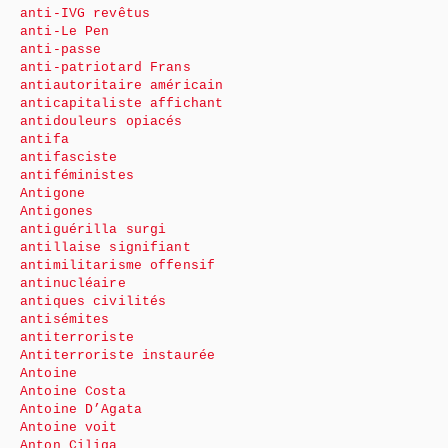
anti-IVG revêtus
anti-Le Pen
anti-passe
anti-patriotard Frans
antiautoritaire américain
anticapitaliste affichant
antidouleurs opiacés
antifa
antifasciste
antiféministes
Antigone
Antigones
antiguérilla surgi
antillaise signifiant
antimilitarisme offensif
antinucléaire
antiques civilités
antisémites
antiterroriste
Antiterroriste instaurée
Antoine
Antoine Costa
Antoine D’Agata
Antoine voit
Anton Ciliga