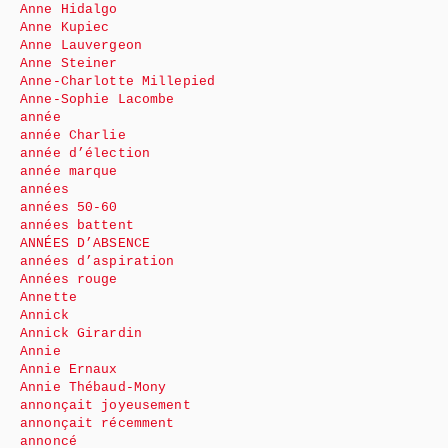
Anne Hidalgo
Anne Kupiec
Anne Lauvergeon
Anne Steiner
Anne-Charlotte Millepied
Anne-Sophie Lacombe
année
année Charlie
année d’élection
année marque
années
années 50-60
années battent
ANNÉES D’ABSENCE
années d’aspiration
Années rouge
Annette
Annick
Annick Girardin
Annie
Annie Ernaux
Annie Thébaud-Mony
annonçait joyeusement
annonçait récemment
annoncé