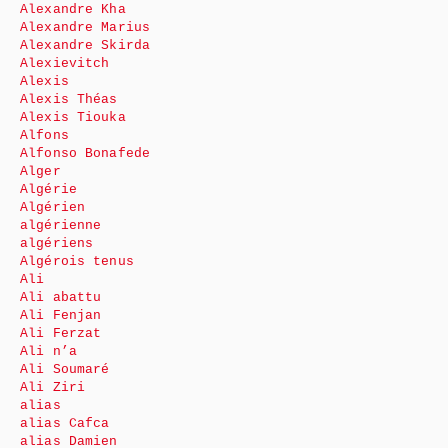
Alexandre Kha
Alexandre Marius
Alexandre Skirda
Alexievitch
Alexis
Alexis Théas
Alexis Tiouka
Alfons
Alfonso Bonafede
Alger
Algérie
Algérien
algérienne
algériens
Algérois tenus
Ali
Ali abattu
Ali Fenjan
Ali Ferzat
Ali n’a
Ali Soumaré
Ali Ziri
alias
alias Cafca
alias Damien