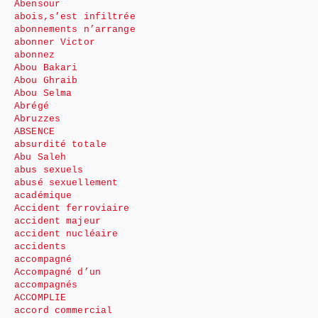
Abensour
abois,s’est infiltrée
abonnements n’arrange
abonner Victor
abonnez
Abou Bakari
Abou Ghraib
Abou Selma
Abrégé
Abruzzes
ABSENCE
absurdité totale
Abu Saleh
abus sexuels
abusé sexuellement
académique
Accident ferroviaire
accident majeur
accident nucléaire
accidents
accompagné
Accompagné d’un
accompagnés
ACCOMPLIE
accord commercial