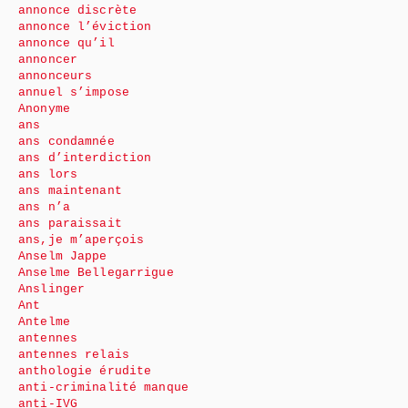
annonce discrète
annonce l’éviction
annonce qu’il
annoncer
annonceurs
annuel s’impose
Anonyme
ans
ans condamnée
ans d’interdiction
ans lors
ans maintenant
ans n’a
ans paraissait
ans,je m’aperçois
Anselm Jappe
Anselme Bellegarrigue
Anslinger
Ant
Antelme
antennes
antennes relais
anthologie érudite
anti-criminalité manque
anti-IVG