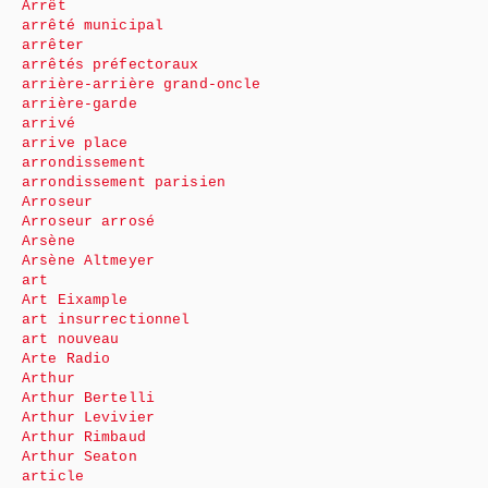
Arrêt
arrêté municipal
arrêter
arrêtés préfectoraux
arrière-arrière grand-oncle
arrière-garde
arrivé
arrive place
arrondissement
arrondissement parisien
Arroseur
Arroseur arrosé
Arsène
Arsène Altmeyer
art
Art Eixample
art insurrectionnel
art nouveau
Arte Radio
Arthur
Arthur Bertelli
Arthur Levivier
Arthur Rimbaud
Arthur Seaton
article