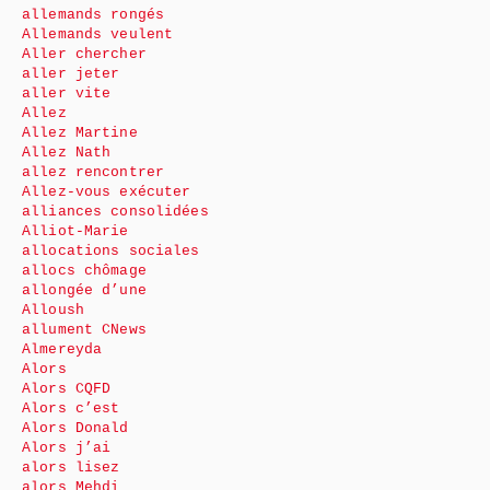
allemands rongés
Allemands veulent
Aller chercher
aller jeter
aller vite
Allez
Allez Martine
Allez Nath
allez rencontrer
Allez-vous exécuter
alliances consolidées
Alliot-Marie
allocations sociales
allocs chômage
allongée d’une
Alloush
allument CNews
Almereyda
Alors
Alors CQFD
Alors c’est
Alors Donald
Alors j’ai
alors lisez
alors Mehdi