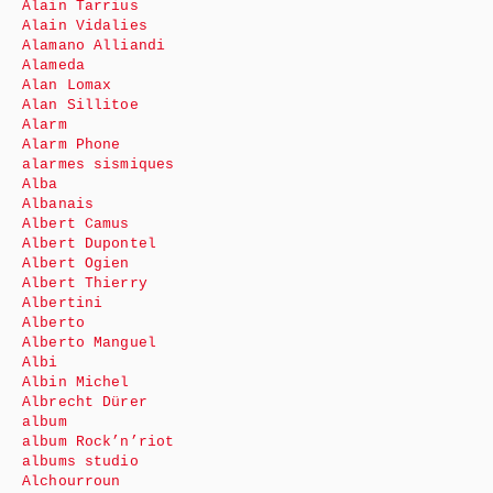
Alain Tarrius
Alain Vidalies
Alamano Alliandi
Alameda
Alan Lomax
Alan Sillitoe
Alarm
Alarm Phone
alarmes sismiques
Alba
Albanais
Albert Camus
Albert Dupontel
Albert Ogien
Albert Thierry
Albertini
Alberto
Alberto Manguel
Albi
Albin Michel
Albrecht Dürer
album
album Rock’n’riot
albums studio
Alchourroun