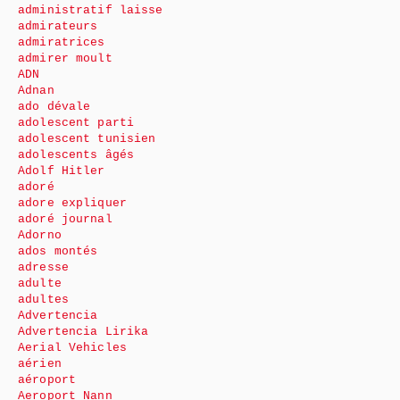
administratif laisse
admirateurs
admiratrices
admirer moult
ADN
Adnan
ado dévale
adolescent parti
adolescent tunisien
adolescents âgés
Adolf Hitler
adoré
adore expliquer
adoré journal
Adorno
ados montés
adresse
adulte
adultes
Advertencia
Advertencia Lirika
Aerial Vehicles
aérien
aéroport
Aeroport Nann