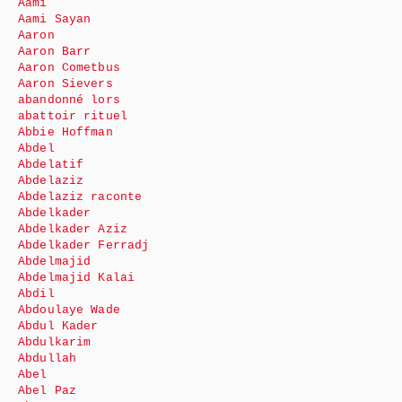
Aami
Aami Sayan
Aaron
Aaron Barr
Aaron Cometbus
Aaron Sievers
abandonné lors
abattoir rituel
Abbie Hoffman
Abdel
Abdelatif
Abdelaziz
Abdelaziz raconte
Abdelkader
Abdelkader Aziz
Abdelkader Ferradj
Abdelmajid
Abdelmajid Kalai
Abdil
Abdoulaye Wade
Abdul Kader
Abdulkarim
Abdullah
Abel
Abel Paz