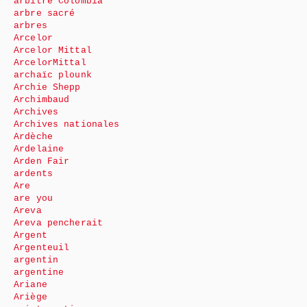
arbitre Colombia
arbre sacré
arbres
Arcelor
Arcelor Mittal
ArcelorMittal
archaïc plounk
Archie Shepp
Archimbaud
Archives
Archives nationales
Ardèche
Ardelaine
Arden Fair
ardents
Are
are you
Areva
Areva pencherait
Argent
Argenteuil
argentin
argentine
Ariane
Ariège