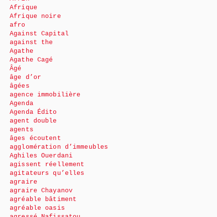
Afrique
Afrique noire
afro
Against Capital
against the
Agathe
Agathe Cagé
Âgé
âge d’or
âgées
agence immobilière
Agenda
Agenda Édito
agent double
agents
âges écoutent
agglomération d’immeubles
Aghiles Ouerdani
agissent réellement
agitateurs qu’elles
agraire
agraire Chayanov
agréable bâtiment
agréable oasis
agressé Nafissatou