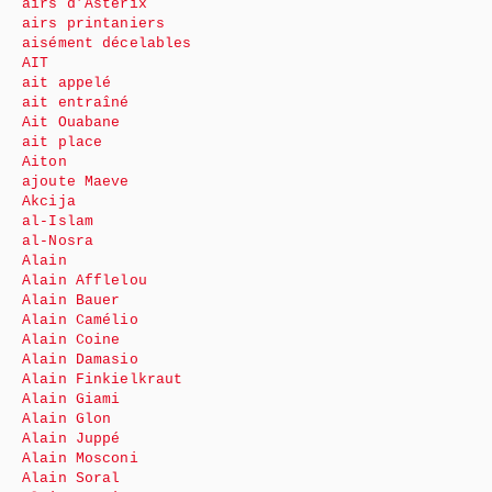
airs d’Astérix
airs printaniers
aisément décelables
AIT
ait appelé
ait entraîné
Ait Ouabane
ait place
Aiton
ajoute Maeve
Akcija
al-Islam
al-Nosra
Alain
Alain Afflelou
Alain Bauer
Alain Camélio
Alain Coine
Alain Damasio
Alain Finkielkraut
Alain Giami
Alain Glon
Alain Juppé
Alain Mosconi
Alain Soral