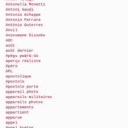
Antonella Monetti
Antoni Gaudi
Antonio échappe
Antonio Ferrara
António Guterres
Anvil
Anzoumane Sissoko
AOC
août
août dernier
Apégu pwärä-ùù
aperçu réaliste
Apéro
APL
apostolique
Apostolo
Apostolo porte
appareil photo
appareils militaires
appareils photos
appartements
appartient
apparue
appel
Appel breton