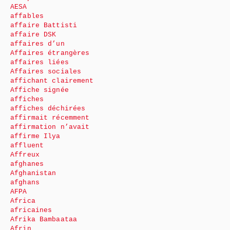
AESA
affables
affaire Battisti
affaire DSK
affaires d’un
Affaires étrangères
affaires liées
Affaires sociales
affichant clairement
Affiche signée
affiches
affiches déchirées
affirmait récemment
affirmation n’avait
affirme Ilya
affluent
Affreux
afghanes
Afghanistan
afghans
AFPA
Africa
africaines
Afrika Bambaataa
Afrin