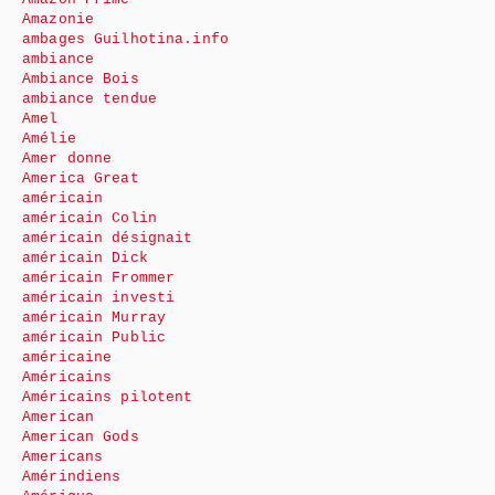
Amazonie
ambages Guilhotina.info
ambiance
Ambiance Bois
ambiance tendue
Amel
Amélie
Amer donne
America Great
américain
américain Colin
américain désignait
américain Dick
américain Frommer
américain investi
américain Murray
américain Public
américaine
Américains
Américains pilotent
American
American Gods
Americans
Amérindiens