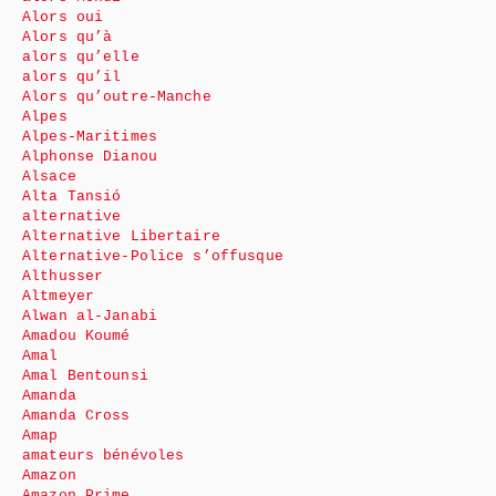
Alors oui
Alors qu’à
alors qu’elle
alors qu’il
Alors qu’outre-Manche
Alpes
Alpes-Maritimes
Alphonse Dianou
Alsace
Alta Tansió
alternative
Alternative Libertaire
Alternative-Police s’offusque
Althusser
Altmeyer
Alwan al-Janabi
Amadou Koumé
Amal
Amal Bentounsi
Amanda
Amanda Cross
Amap
amateurs bénévoles
Amazon
Amazon Prime