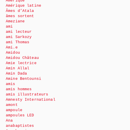
Amérique
Amérique latine
Âmes d’Atala
âmes sortent
Ameziane
ami
ami lecteur
ami Sarkozy
ami Thomas
Ami.e
Amidou
Amidou Château
Amie lectrice
Amin Allal
Amin Dada
Amine Bentounsi
amis
amis hommes
amis illustrateurs
Amnesty International
amont
ampoule
ampoules LED
Ana
anabaptistes