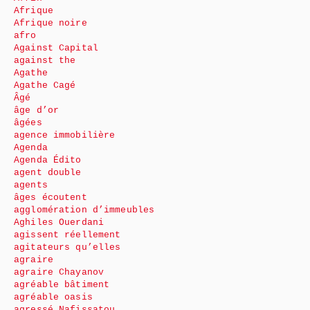
Afrique
Afrique noire
afro
Against Capital
against the
Agathe
Agathe Cagé
Âgé
âge d’or
âgées
agence immobilière
Agenda
Agenda Édito
agent double
agents
âges écoutent
agglomération d’immeubles
Aghiles Ouerdani
agissent réellement
agitateurs qu’elles
agraire
agraire Chayanov
agréable bâtiment
agréable oasis
agressé Nafissatou