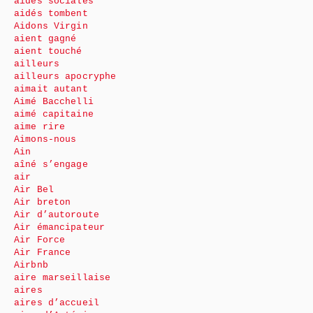
aides sociales
aidés tombent
Aidons Virgin
aient gagné
aient touché
ailleurs
ailleurs apocryphe
aimait autant
Aimé Bacchelli
aimé capitaine
aime rire
Aimons-nous
Ain
aîné s’engage
air
Air Bel
Air breton
Air d’autoroute
Air émancipateur
Air Force
Air France
Airbnb
aire marseillaise
aires
aires d’accueil