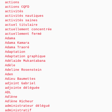
actions
actions CQFD
activités
activités nautiques
activités saines
actuel titulaire
actuellement concentrée
actuellement fermé
Adama
Adama Kamara
Adama Traoré
Adaptation
Adaptation graphique
Adélaïde Mukantabana
Adèle
Adeline Rosenstein
Aden
Adieu Baumettes
adjoint Gabriel
adjointe déléguée
ADL
Adlène
Adlène Hicheur
administrateur délégué
administratif