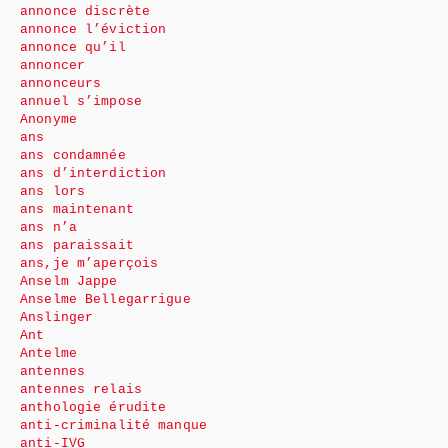
annonce discrète
annonce l’éviction
annonce qu’il
annoncer
annonceurs
annuel s’impose
Anonyme
ans
ans condamnée
ans d’interdiction
ans lors
ans maintenant
ans n’a
ans paraissait
ans,je m’aperçois
Anselm Jappe
Anselme Bellegarrigue
Anslinger
Ant
Antelme
antennes
antennes relais
anthologie érudite
anti-criminalité manque
anti-IVG