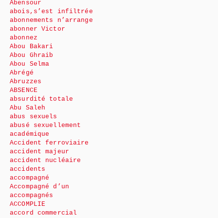
Abensour
abois,s’est infiltrée
abonnements n’arrange
abonner Victor
abonnez
Abou Bakari
Abou Ghraib
Abou Selma
Abrégé
Abruzzes
ABSENCE
absurdité totale
Abu Saleh
abus sexuels
abusé sexuellement
académique
Accident ferroviaire
accident majeur
accident nucléaire
accidents
accompagné
Accompagné d’un
accompagnés
ACCOMPLIE
accord commercial