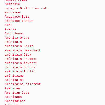
Amazonie
ambages Guilhotina.info
ambiance
Ambiance Bois
ambiance tendue
Amel
Amélie
Amer donne
America Great
américain
américain Colin
américain désignait
américain Dick
américain Frommer
américain investi
américain Murray
américain Public
américaine
Américains
Américains pilotent
American
American Gods
Americans
Amérindiens