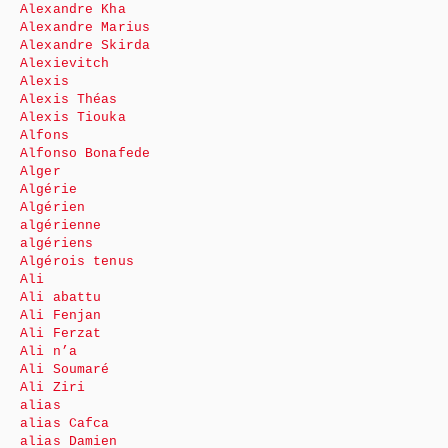
Alexandre Kha
Alexandre Marius
Alexandre Skirda
Alexievitch
Alexis
Alexis Théas
Alexis Tiouka
Alfons
Alfonso Bonafede
Alger
Algérie
Algérien
algérienne
algériens
Algérois tenus
Ali
Ali abattu
Ali Fenjan
Ali Ferzat
Ali n’a
Ali Soumaré
Ali Ziri
alias
alias Cafca
alias Damien