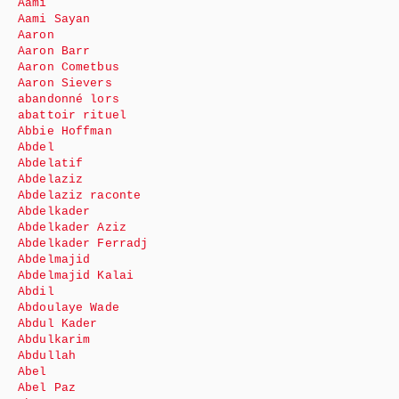
Aami
Aami Sayan
Aaron
Aaron Barr
Aaron Cometbus
Aaron Sievers
abandonné lors
abattoir rituel
Abbie Hoffman
Abdel
Abdelatif
Abdelaziz
Abdelaziz raconte
Abdelkader
Abdelkader Aziz
Abdelkader Ferradj
Abdelmajid
Abdelmajid Kalai
Abdil
Abdoulaye Wade
Abdul Kader
Abdulkarim
Abdullah
Abel
Abel Paz