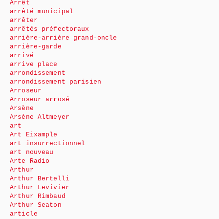
Arrêt
arrêté municipal
arrêter
arrêtés préfectoraux
arrière-arrière grand-oncle
arrière-garde
arrivé
arrive place
arrondissement
arrondissement parisien
Arroseur
Arroseur arrosé
Arsène
Arsène Altmeyer
art
Art Eixample
art insurrectionnel
art nouveau
Arte Radio
Arthur
Arthur Bertelli
Arthur Levivier
Arthur Rimbaud
Arthur Seaton
article