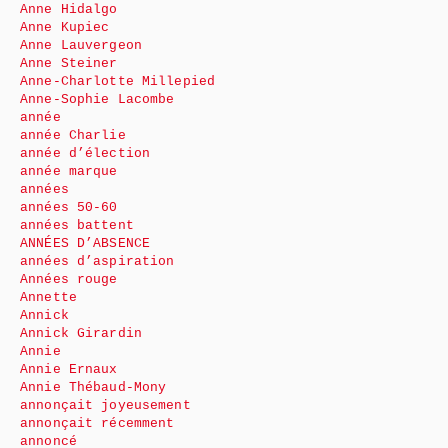
Anne Hidalgo
Anne Kupiec
Anne Lauvergeon
Anne Steiner
Anne-Charlotte Millepied
Anne-Sophie Lacombe
année
année Charlie
année d’élection
année marque
années
années 50-60
années battent
ANNÉES D’ABSENCE
années d’aspiration
Années rouge
Annette
Annick
Annick Girardin
Annie
Annie Ernaux
Annie Thébaud-Mony
annonçait joyeusement
annonçait récemment
annoncé