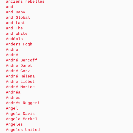
anciens rebelles
and
and Baby
and Global
and Last
and The
and white
Andéols
Anders Fogh
Andra
André
André Bercoff
André Danet
André Gorz
André Héléna
André Liébot
André Morice
Andréa
Andrés
Andrés Ruggeri
Angel
Angela Davis
Angela Merkel
Angeles
Angeles United