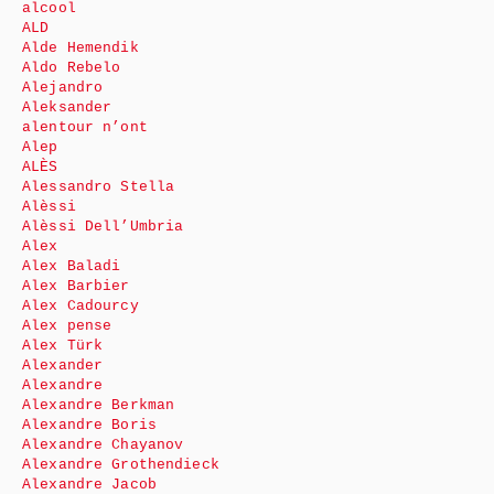
alcool
ALD
Alde Hemendik
Aldo Rebelo
Alejandro
Aleksander
alentour n’ont
Alep
ALÈS
Alessandro Stella
Alèssi
Alèssi Dell’Umbria
Alex
Alex Baladi
Alex Barbier
Alex Cadourcy
Alex pense
Alex Türk
Alexander
Alexandre
Alexandre Berkman
Alexandre Boris
Alexandre Chayanov
Alexandre Grothendieck
Alexandre Jacob