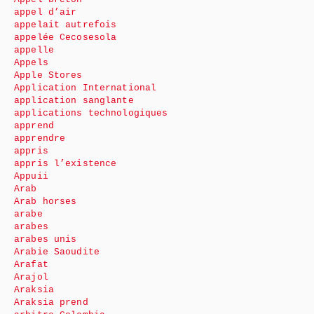
appel d’air
appelait autrefois
appelée Cecosesola
appelle
Appels
Apple Stores
Application International
application sanglante
applications technologiques
apprend
apprendre
appris
appris l’existence
Appuii
Arab
Arab horses
arabe
arabes
arabes unis
Arabie Saoudite
Arafat
Arajol
Araksia
Araksia prend