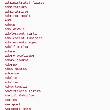
administratif laisse
admirateurs
admiratrices
admirer moult
ADN
Adnan
ado dévale
adolescent parti
adolescent tunisien
adolescents âgés
Adolf Hitler
adoré
adore expliquer
adoré journal
Adorno
ados montés
adresse
adulte
adultes
Advertencia
Advertencia Lirika
Aerial Vehicles
aérien
aéroport
Aeroport Nann