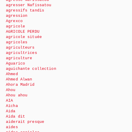
agresser Nafissatou
agressifs tandis
agression
Agrexco
agricole
AGRICOLE PERDU
agricole située
agricoles
agriculteurs
agricultrices
agriculture
Aguarico
aguichante collection
Ahmed
Ahmed Alwan
Ahora Madrid
Ahou
Ahou ahou
AIA
Aïcha
Aida
Aida dit
aiderait presque
aides