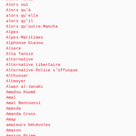
Alors oui
Alors qu’à
alors qu’elle
alors qu’il
Alors qu’outre-Manche
Alpes
Alpes-Maritimes
Alphonse Dianou
Alsace
Alta Tansió
alternative
Alternative Libertaire
Alternative-Police s’offusque
Althusser
Altmeyer
Alwan al-Janabi
Amadou Koumé
Amal
Amal Bentounsi
Amanda
Amanda Cross
Amap
amateurs bénévoles
Amazon
Amazon Prime