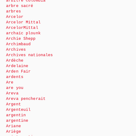
arbitre Colombia
arbre sacré
arbres
Arcelor
Arcelor Mittal
ArcelorMittal
archaïc plounk
Archie Shepp
Archimbaud
Archives
Archives nationales
Ardèche
Ardelaine
Arden Fair
ardents
Are
are you
Areva
Areva pencherait
Argent
Argenteuil
argentin
argentine
Ariane
Ariège