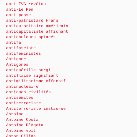
anti-IVG revêtus
anti-Le Pen
anti-passe
anti-patriotard Frans
antiautoritaire américain
anticapitaliste affichant
antidouleurs opiacés
antifa
antifasciste
antiféministes
Antigone
Antigones
antiguérilla surgi
antillaise signifiant
antimilitarisme offensif
antinucléaire
antiques civilités
antisémites
antiterroriste
Antiterroriste instaurée
Antoine
Antoine Costa
Antoine D’Agata
Antoine voit
Anton Ciliga