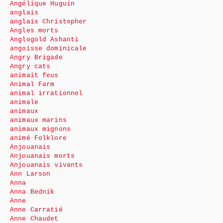
Angélique Huguin
anglais
anglais Christopher
Angles morts
Anglogold Ashanti
angoisse dominicale
Angry Brigade
Angry cats
animait feus
Animal Farm
animal irrationnel
animale
animaux
animaux marins
animaux mignons
animé Folklore
Anjouanais
Anjouanais morts
Anjouanais vivants
Ann Larson
Anna
Anna Bednik
Anne
Anne Carratié
Anne Chaudet