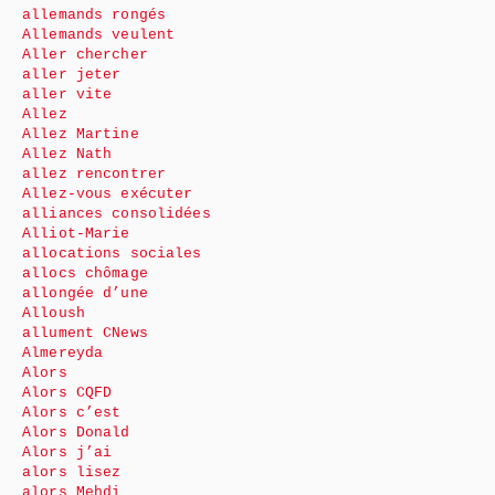
allemands rongés
Allemands veulent
Aller chercher
aller jeter
aller vite
Allez
Allez Martine
Allez Nath
allez rencontrer
Allez-vous exécuter
alliances consolidées
Alliot-Marie
allocations sociales
allocs chômage
allongée d’une
Alloush
allument CNews
Almereyda
Alors
Alors CQFD
Alors c’est
Alors Donald
Alors j’ai
alors lisez
alors Mehdi