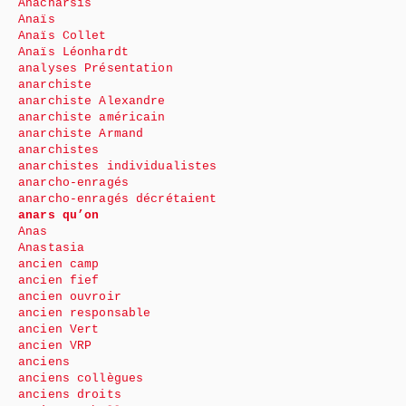
Anacharsis
Anaïs
Anaïs Collet
Anaïs Léonhardt
analyses Présentation
anarchiste
anarchiste Alexandre
anarchiste américain
anarchiste Armand
anarchistes
anarchistes individualistes
anarcho-enragés
anarcho-enragés décrétaient
anars qu’on
Anas
Anastasia
ancien camp
ancien fief
ancien ouvroir
ancien responsable
ancien Vert
ancien VRP
anciens
anciens collègues
anciens droits