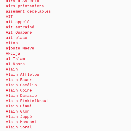
airs d’Astérix
airs printaniers
aisément décelables
AIT
ait appelé
ait entraîné
Ait Ouabane
ait place
Aiton
ajoute Maeve
Akcija
al-Islam
al-Nosra
Alain
Alain Afflelou
Alain Bauer
Alain Camélio
Alain Coine
Alain Damasio
Alain Finkielkraut
Alain Giami
Alain Glon
Alain Juppé
Alain Mosconi
Alain Soral