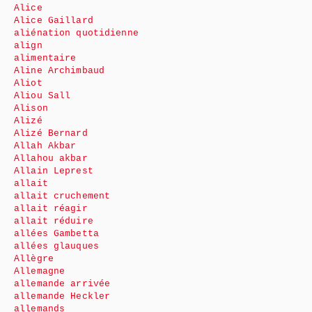
Alice
Alice Gaillard
aliénation quotidienne
align
alimentaire
Aline Archimbaud
Aliot
Aliou Sall
Alison
Alizé
Alizé Bernard
Allah Akbar
Allahou akbar
Allain Leprest
allait
allait cruchement
allait réagir
allait réduire
allées Gambetta
allées glauques
Allègre
Allemagne
allemande arrivée
allemande Heckler
allemands