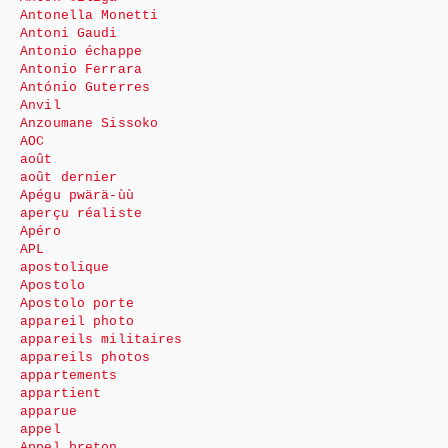
Antonella Monetti
Antoni Gaudi
Antonio échappe
Antonio Ferrara
António Guterres
Anvil
Anzoumane Sissoko
AOC
août
août dernier
Apégu pwärä-ùù
aperçu réaliste
Apéro
APL
apostolique
Apostolo
Apostolo porte
appareil photo
appareils militaires
appareils photos
appartements
appartient
apparue
appel
Appel breton