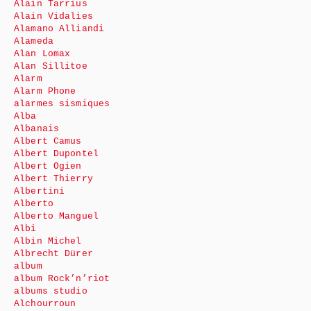
Alain Tarrius
Alain Vidalies
Alamano Alliandi
Alameda
Alan Lomax
Alan Sillitoe
Alarm
Alarm Phone
alarmes sismiques
Alba
Albanais
Albert Camus
Albert Dupontel
Albert Ogien
Albert Thierry
Albertini
Alberto
Alberto Manguel
Albi
Albin Michel
Albrecht Dürer
album
album Rock’n’riot
albums studio
Alchourroun