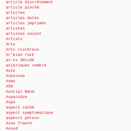
article discrètement
article pioché
articles
articles datés
articles imprimés
artistes
artistes soient
Artists
Arts
Arts viscéraux
Ar’bian rock
as-tu décidé
asiatiques semble
Asie
Askavusa
Asma
ASN
Asocial Band
Aspanidze
Aspe
aspect caché
aspect symptomatique
aspects péteux
Assa Traoré
Assad