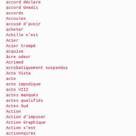
accord déclare
accord Unedic
accords
Accoules
accusé d’avoir
acheter
Achille n’est
Acier
Acier trompé
acquise
âcre odeur
Acrimed
acrobatiquement suspendus
Acta Vista
acte
acte impudique
acte VIII
actes manqués
actes qualifiés
Actes Sud
Action
Action d’imposer
Action Graphique
Action s’est
actionnaires