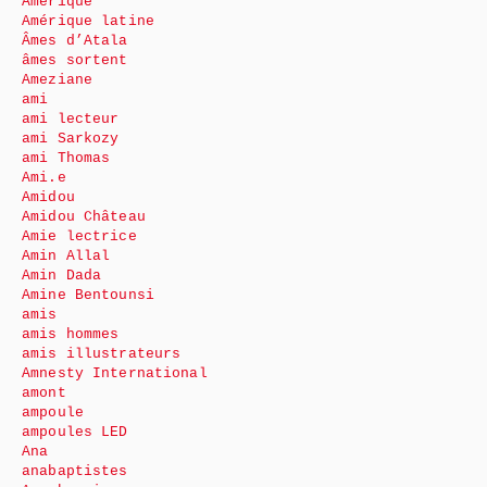
Amérique
Amérique latine
Âmes d’Atala
âmes sortent
Ameziane
ami
ami lecteur
ami Sarkozy
ami Thomas
Ami.e
Amidou
Amidou Château
Amie lectrice
Amin Allal
Amin Dada
Amine Bentounsi
amis
amis hommes
amis illustrateurs
Amnesty International
amont
ampoule
ampoules LED
Ana
anabaptistes