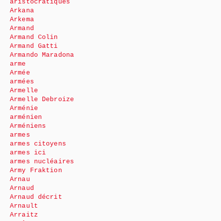
aristocratiques
Arkana
Arkema
Armand
Armand Colin
Armand Gatti
Armando Maradona
arme
Armée
armées
Armelle
Armelle Debroize
Arménie
arménien
Arméniens
armes
armes citoyens
armes ici
armes nucléaires
Army Fraktion
Arnau
Arnaud
Arnaud décrit
Arnault
Arraitz