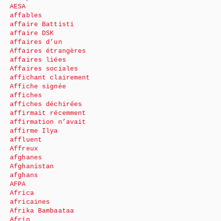
AESA
affables
affaire Battisti
affaire DSK
affaires d’un
Affaires étrangères
affaires liées
Affaires sociales
affichant clairement
Affiche signée
affiches
affiches déchirées
affirmait récemment
affirmation n’avait
affirme Ilya
affluent
Affreux
afghanes
Afghanistan
afghans
AFPA
Africa
africaines
Afrika Bambaataa
Afrin