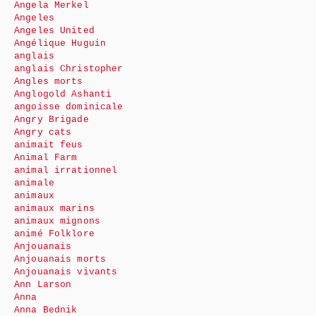
Angela Merkel
Angeles
Angeles United
Angélique Huguin
anglais
anglais Christopher
Angles morts
Anglogold Ashanti
angoisse dominicale
Angry Brigade
Angry cats
animait feus
Animal Farm
animal irrationnel
animale
animaux
animaux marins
animaux mignons
animé Folklore
Anjouanais
Anjouanais morts
Anjouanais vivants
Ann Larson
Anna
Anna Bednik