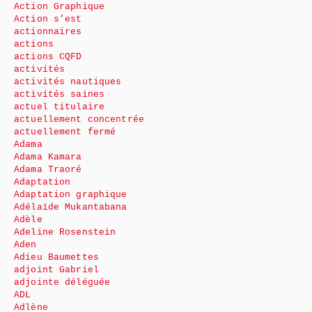
Action Graphique
Action s’est
actionnaires
actions
actions CQFD
activités
activités nautiques
activités saines
actuel titulaire
actuellement concentrée
actuellement fermé
Adama
Adama Kamara
Adama Traoré
Adaptation
Adaptation graphique
Adélaïde Mukantabana
Adèle
Adeline Rosenstein
Aden
Adieu Baumettes
adjoint Gabriel
adjointe déléguée
ADL
Adlène