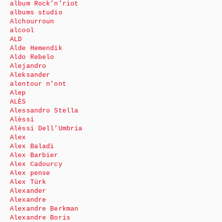
album Rock’n’riot
albums studio
Alchourroun
alcool
ALD
Alde Hemendik
Aldo Rebelo
Alejandro
Aleksander
alentour n’ont
Alep
ALÈS
Alessandro Stella
Alèssi
Alèssi Dell’Umbria
Alex
Alex Baladi
Alex Barbier
Alex Cadourcy
Alex pense
Alex Türk
Alexander
Alexandre
Alexandre Berkman
Alexandre Boris