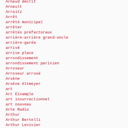
Arnaud décrit
Arnault
Arraitz
Arrêt
arrêté municipal
arrêter
arrêtés préfectoraux
arrière-arrière grand-oncle
arrière-garde
arrivé
arrive place
arrondissement
arrondissement parisien
Arroseur
Arroseur arrosé
Arsène
Arsène Altmeyer
art
Art Eixample
art insurrectionnel
art nouveau
Arte Radio
Arthur
Arthur Bertelli
Arthur Levivier