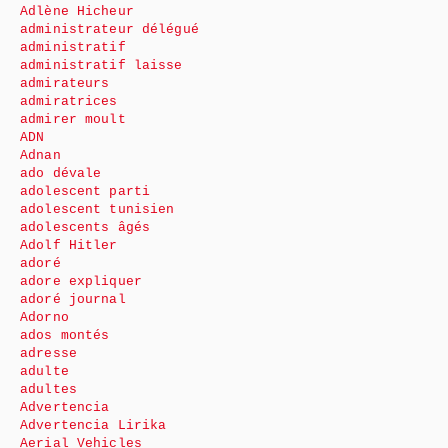
Adlène Hicheur
administrateur délégué
administratif
administratif laisse
admirateurs
admiratrices
admirer moult
ADN
Adnan
ado dévale
adolescent parti
adolescent tunisien
adolescents âgés
Adolf Hitler
adoré
adore expliquer
adoré journal
Adorno
ados montés
adresse
adulte
adultes
Advertencia
Advertencia Lirika
Aerial Vehicles