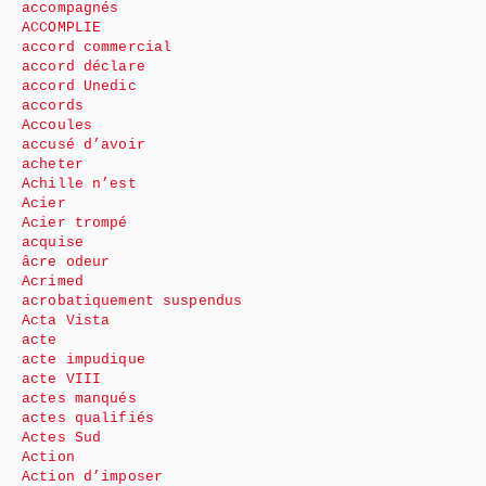
accompagnés
ACCOMPLIE
accord commercial
accord déclare
accord Unedic
accords
Accoules
accusé d’avoir
acheter
Achille n’est
Acier
Acier trompé
acquise
âcre odeur
Acrimed
acrobatiquement suspendus
Acta Vista
acte
acte impudique
acte VIII
actes manqués
actes qualifiés
Actes Sud
Action
Action d’imposer