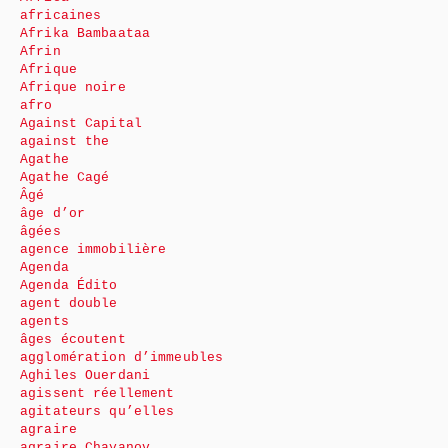
africaines
Afrika Bambaataa
Afrin
Afrique
Afrique noire
afro
Against Capital
against the
Agathe
Agathe Cagé
Âgé
âge d’or
âgées
agence immobilière
Agenda
Agenda Édito
agent double
agents
âges écoutent
agglomération d’immeubles
Aghiles Ouerdani
agissent réellement
agitateurs qu’elles
agraire
agraire Chayanov