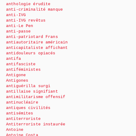
anthologie érudite
anti-criminalité manque
anti-IVG
anti-IVG revêtus
anti-Le Pen
anti-passe
anti-patriotard Frans
antiautoritaire américain
anticapitaliste affichant
antidouleurs opiacés
antifa
antifasciste
antiféministes
Antigone
Antigones
antiguérilla surgi
antillaise signifiant
antimilitarisme offensif
antinucléaire
antiques civilités
antisémites
antiterroriste
Antiterroriste instaurée
Antoine
Antoine Costa