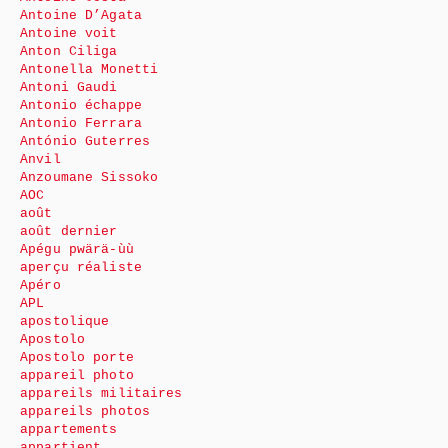
Antoine D’Agata
Antoine voit
Anton Ciliga
Antonella Monetti
Antoni Gaudi
Antonio échappe
Antonio Ferrara
António Guterres
Anvil
Anzoumane Sissoko
AOC
août
août dernier
Apégu pwärä-ùù
aperçu réaliste
Apéro
APL
apostolique
Apostolo
Apostolo porte
appareil photo
appareils militaires
appareils photos
appartements
appartient