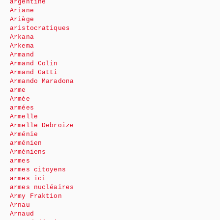
argentine
Ariane
Ariège
aristocratiques
Arkana
Arkema
Armand
Armand Colin
Armand Gatti
Armando Maradona
arme
Armée
armées
Armelle
Armelle Debroize
Arménie
arménien
Arméniens
armes
armes citoyens
armes ici
armes nucléaires
Army Fraktion
Arnau
Arnaud