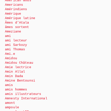
American Gods
Americans
Amérindiens
Amérique
Amérique latine
Âmes d’Atala
âmes sortent
Ameziane
ami
ami lecteur
ami Sarkozy
ami Thomas
Ami.e
Amidou
Amidou Château
Amie lectrice
Amin Allal
Amin Dada
Amine Bentounsi
amis
amis hommes
amis illustrateurs
Amnesty International
amont
ampoule