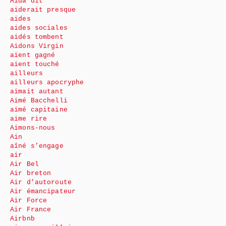
Aida dit
aiderait presque
aides
aides sociales
aidés tombent
Aidons Virgin
aient gagné
aient touché
ailleurs
ailleurs apocryphe
aimait autant
Aimé Bacchelli
aimé capitaine
aime rire
Aimons-nous
Ain
aîné s’engage
air
Air Bel
Air breton
Air d’autoroute
Air émancipateur
Air Force
Air France
Airbnb