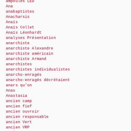
ampoules LED
Ana
anabaptistes
Anacharsis
Anaïs
Anaïs Collet
Anaïs Léonhardt
analyses Présentation
anarchiste
anarchiste Alexandre
anarchiste américain
anarchiste Armand
anarchistes
anarchistes individualistes
anarcho-enragés
anarcho-enragés décrétaient
anars qu’on
Anas
Anastasia
ancien camp
ancien fief
ancien ouvroir
ancien responsable
ancien Vert
ancien VRP