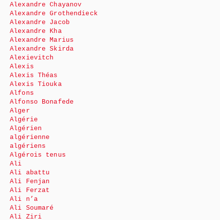
Alexandre Chayanov
Alexandre Grothendieck
Alexandre Jacob
Alexandre Kha
Alexandre Marius
Alexandre Skirda
Alexievitch
Alexis
Alexis Théas
Alexis Tiouka
Alfons
Alfonso Bonafede
Alger
Algérie
Algérien
algérienne
algériens
Algérois tenus
Ali
Ali abattu
Ali Fenjan
Ali Ferzat
Ali n’a
Ali Soumaré
Ali Ziri