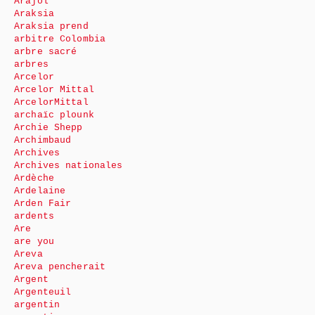
Arajol
Araksia
Araksia prend
arbitre Colombia
arbre sacré
arbres
Arcelor
Arcelor Mittal
ArcelorMittal
archaïc plounk
Archie Shepp
Archimbaud
Archives
Archives nationales
Ardèche
Ardelaine
Arden Fair
ardents
Are
are you
Areva
Areva pencherait
Argent
Argenteuil
argentin