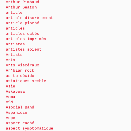
Arthur Rimbaud
Arthur Seaton
article
article discrètement
article pioché
articles
articles datés
articles imprimés
artistes
artistes soient
Artists
Arts
Arts viscéraux
Ar’bian rock
as-tu décidé
asiatiques semble
Asie
Askavusa
Asma
ASN
Asocial Band
Aspanidze
Aspe
aspect caché
aspect symptomatique