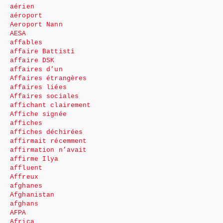
aérien
aéroport
Aeroport Nann
AESA
affables
affaire Battisti
affaire DSK
affaires d’un
Affaires étrangères
affaires liées
Affaires sociales
affichant clairement
Affiche signée
affiches
affiches déchirées
affirmait récemment
affirmation n’avait
affirme Ilya
affluent
Affreux
afghanes
Afghanistan
afghans
AFPA
Africa