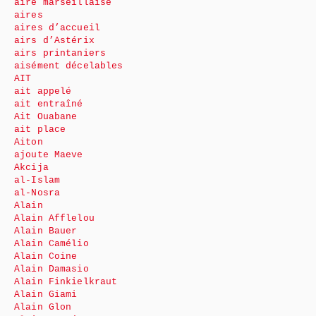
aire marseillaise
aires
aires d’accueil
airs d’Astérix
airs printaniers
aisément décelables
AIT
ait appelé
ait entraîné
Ait Ouabane
ait place
Aiton
ajoute Maeve
Akcija
al-Islam
al-Nosra
Alain
Alain Afflelou
Alain Bauer
Alain Camélio
Alain Coine
Alain Damasio
Alain Finkielkraut
Alain Giami
Alain Glon