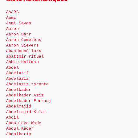
AAARG
Aami
Aami Sayan
Aaron
Aaron Barr
Aaron Cometbus
Aaron Sievers
abandonné lors
abattoir rituel
Abbie Hoffman
Abdel
Abdelatif
Abdelaziz
Abdelaziz raconte
Abdelkader
Abdelkader Aziz
Abdelkader Ferradj
Abdelmajid
Abdelmajid Kalai
Abdil
Abdoulaye Wade
Abdul Kader
Abdulkarim