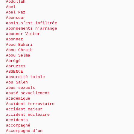
Abdullah
Abel
Abel Paz
Abensour
abois,s’est infiltrée
abonnements n’arrange
abonner Victor
abonnez
Abou Bakari
Abou Ghraib
Abou Selma
Abrégé
Abruzzes
ABSENCE
absurdité totale
Abu Saleh
abus sexuels
abusé sexuellement
académique
Accident ferroviaire
accident majeur
accident nucléaire
accidents
accompagné
Accompagné d’un