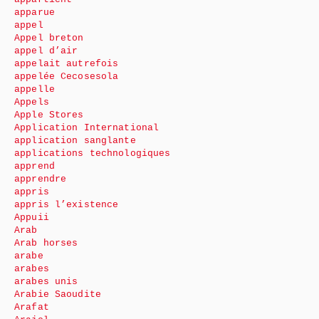
apparue
appel
Appel breton
appel d’air
appelait autrefois
appelée Cecosesola
appelle
Appels
Apple Stores
Application International
application sanglante
applications technologiques
apprend
apprendre
appris
appris l’existence
Appuii
Arab
Arab horses
arabe
arabes
arabes unis
Arabie Saoudite
Arafat