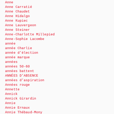
Anne
Anne Carratié
Anne Chaudet
Anne Hidalgo
Anne Kupiec
Anne Lauvergeon
Anne Steiner
Anne-Charlotte Millepied
Anne-Sophie Lacombe
année
année Charlie
année d’élection
année marque
années
années 50-60
années battent
ANNÉES D’ABSENCE
années d’aspiration
Années rouge
Annette
Annick
Annick Girardin
Annie
Annie Ernaux
Annie Thébaud-Mony