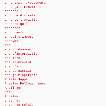
annonçait joyeusement
annonçait récemment
annoncé
annonce discrète
annonce l’éviction
annonce qu’il
annoncer
annonceurs
annuel s’impose
Anonyme
ans
ans condamnée
ans d’interdiction
ans lors
ans maintenant
ans n’a
ans paraissait
ans,je m’aperçois
Anselm Jappe
Anselme Bellegarrigue
Anslinger
Ant
Antelme
antennes
antennes relais