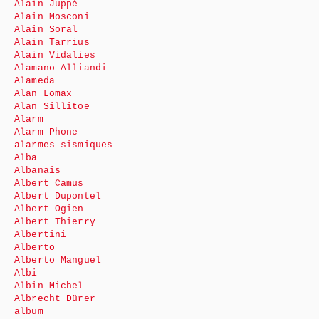
Alain Juppé
Alain Mosconi
Alain Soral
Alain Tarrius
Alain Vidalies
Alamano Alliandi
Alameda
Alan Lomax
Alan Sillitoe
Alarm
Alarm Phone
alarmes sismiques
Alba
Albanais
Albert Camus
Albert Dupontel
Albert Ogien
Albert Thierry
Albertini
Alberto
Alberto Manguel
Albi
Albin Michel
Albrecht Dürer
album