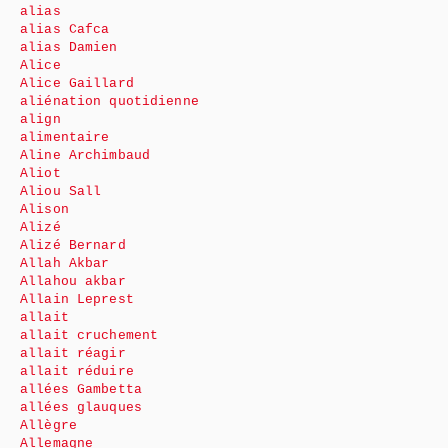
alias
alias Cafca
alias Damien
Alice
Alice Gaillard
aliénation quotidienne
align
alimentaire
Aline Archimbaud
Aliot
Aliou Sall
Alison
Alizé
Alizé Bernard
Allah Akbar
Allahou akbar
Allain Leprest
allait
allait cruchement
allait réagir
allait réduire
allées Gambetta
allées glauques
Allègre
Allemagne