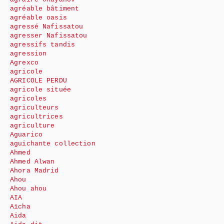
agréable bâtiment
agréable oasis
agressé Nafissatou
agresser Nafissatou
agressifs tandis
agression
Agrexco
agricole
AGRICOLE PERDU
agricole située
agricoles
agriculteurs
agricultrices
agriculture
Aguarico
aguichante collection
Ahmed
Ahmed Alwan
Ahora Madrid
Ahou
Ahou ahou
AIA
Aïcha
Aida