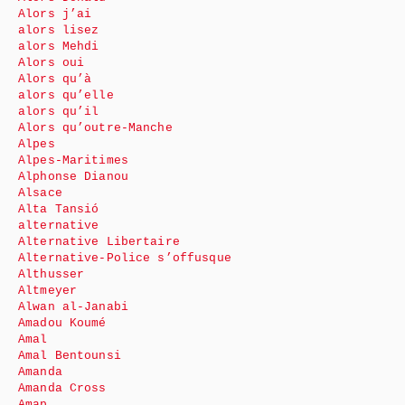
Alors j’ai
alors lisez
alors Mehdi
Alors oui
Alors qu’à
alors qu’elle
alors qu’il
Alors qu’outre-Manche
Alpes
Alpes-Maritimes
Alphonse Dianou
Alsace
Alta Tansió
alternative
Alternative Libertaire
Alternative-Police s’offusque
Althusser
Altmeyer
Alwan al-Janabi
Amadou Koumé
Amal
Amal Bentounsi
Amanda
Amanda Cross
Amap