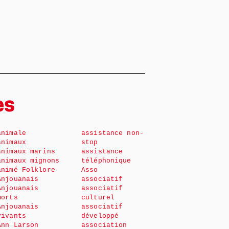
es
animale
assistance non-
animaux
stop
animaux marins
assistance
animaux mignons
téléphonique
animé Folklore
Asso
Anjouanais
associatif
Anjouanais
associatif
morts
culturel
Anjouanais
associatif
vivants
développé
Ann Larson
association