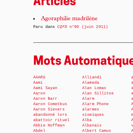
Articles
Agoraphilie madrilène
Paru dans
CQFD
n°90 (juin 2011)
Mots Automatiqu
AAARG
Alliandi
Aami
Alameda
Aami Sayan
Alan Lomax
Aaron
Alan Sillitoe
Aaron Barr
Alarm
Aaron Cometbus
Alarm Phone
Aaron Sievers
alarmes
abandonné lors
sismiques
abattoir rituel
Alba
Abbie Hoffman
Albanais
Abdel
Albert Camus