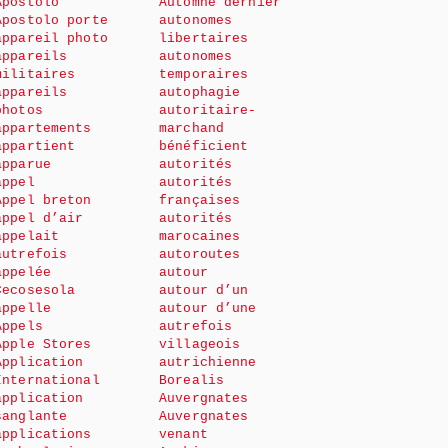
Apostolo
Automne dernier
Apostolo porte
autonomes
appareil photo
libertaires
appareils
autonomes
militaires
temporaires
appareils
autophagie
photos
autoritaire-
appartements
marchand
appartient
bénéficient
apparue
autorités
appel
autorités
Appel breton
françaises
appel d’air
autorités
appelait
marocaines
autrefois
autoroutes
appelée
autour
Cecosesola
autour d’un
appelle
autour d’une
Appels
autrefois
Apple Stores
villageois
Application
autrichienne
International
Borealis
application
Auvergnates
sanglante
Auvergnates
applications
venant