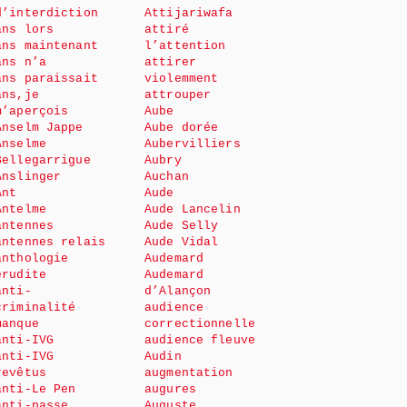
d’interdiction
Attijariwafa
ans lors
attiré
ans maintenant
l’attention
ans n’a
attirer
ans paraissait
violemment
ans,je
attrouper
m’aperçois
Aube
Anselm Jappe
Aube dorée
Anselme
Aubervilliers
Bellegarrigue
Aubry
Anslinger
Auchan
Ant
Aude
Antelme
Aude Lancelin
antennes
Aude Selly
antennes relais
Aude Vidal
anthologie
Audemard
érudite
Audemard
anti-
d’Alançon
criminalité
audience
manque
correctionnelle
anti-IVG
audience fleuve
anti-IVG
Audin
revêtus
augmentation
anti-Le Pen
augures
anti-passe
Auguste