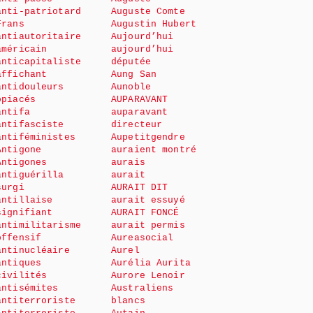
anti-patriotard
Auguste Comte
Frans
Augustin Hubert
antiautoritaire
Aujourd’hui
américain
aujourd’hui
anticapitaliste
députée
affichant
Aung San
antidouleurs
Aunoble
opiacés
AUPARAVANT
antifa
auparavant
antifasciste
directeur
antiféministes
Aupetitgendre
Antigone
auraient montré
Antigones
aurais
antiguérilla
aurait
surgi
AURAIT DIT
antillaise
aurait essuyé
signifiant
AURAIT FONCÉ
antimilitarisme
aurait permis
offensif
Aureasocial
antinucléaire
Aurel
antiques
Aurélia Aurita
civilités
Aurore Lenoir
antisémites
Australiens
antiterroriste
blancs