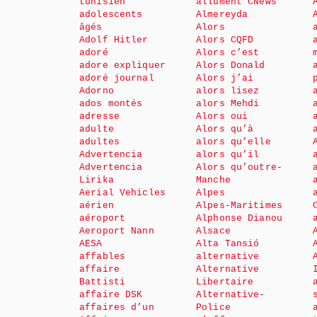
tunisien
allument CNews
adolescents
Almereyda
âgés
Alors
Adolf Hitler
Alors CQFD
adoré
Alors c’est
adore expliquer
Alors Donald
adoré journal
Alors j’ai
Adorno
alors lisez
ados montés
alors Mehdi
adresse
Alors oui
adulte
Alors qu’à
adultes
alors qu’elle
Advertencia
alors qu’il
Advertencia
Alors qu’outre-
Lirika
Manche
Aerial Vehicles
Alpes
aérien
Alpes-Maritimes
aéroport
Alphonse Dianou
Aeroport Nann
Alsace
AESA
Alta Tansió
affables
alternative
affaire
Alternative
Battisti
Libertaire
affaire DSK
Alternative-
affaires d’un
Police