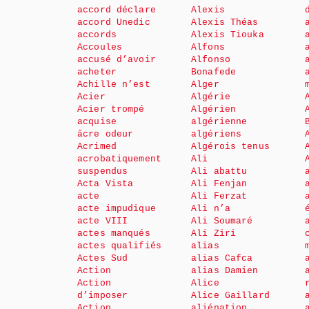
accord déclare
Alexis
accord Unedic
Alexis Théas
accords
Alexis Tiouka
Accoules
Alfons
accusé d’avoir
Alfonso
acheter
Bonafede
Achille n’est
Alger
Acier
Algérie
Acier trompé
Algérien
acquise
algérienne
âcre odeur
algériens
Acrimed
Algérois tenus
acrobatiquement
Ali
suspendus
Ali abattu
Acta Vista
Ali Fenjan
acte
Ali Ferzat
acte impudique
Ali n’a
acte VIII
Ali Soumaré
actes manqués
Ali Ziri
actes qualifiés
alias
Actes Sud
alias Cafca
Action
alias Damien
Action
Alice
d’imposer
Alice Gaillard
Action
aliénation