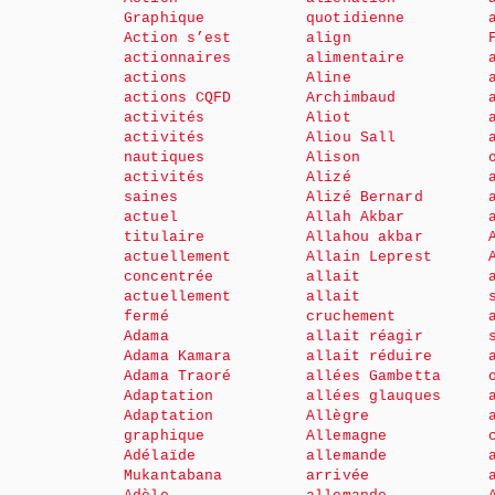
Graphique
quotidienne
Action s’est
align
actionnaires
alimentaire
actions
Aline
actions CQFD
Archimbaud
activités
Aliot
activités
Aliou Sall
nautiques
Alison
activités
Alizé
saines
Alizé Bernard
actuel
Allah Akbar
titulaire
Allahou akbar
actuellement
Allain Leprest
concentrée
allait
actuellement
allait
fermé
cruchement
Adama
allait réagir
Adama Kamara
allait réduire
Adama Traoré
allées Gambetta
Adaptation
allées glauques
Adaptation
Allègre
graphique
Allemagne
Adélaïde
allemande
Mukantabana
arrivée