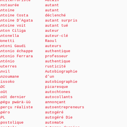
Antiterroriste
Autain
instaurée
autant
Antoine
autant
Antoine Costa
déclenché
Antoine D’Agata
autant surpris
Antoine voit
autant tué
Anton Ciliga
auteur
Antonella
auteur-clé
Monetti
Raoul
Antoni Gaudi
auteurs
Antonio échappe
authentique
Antonio Ferrara
professeur
António
authentique
Guterres
rusticité
Anvil
Autobiographie
Anzoumane
d’un
Sissoko
autobiographie
AOC
picaresque
août
autochtones
août dernier
autocollants
Apégu pwärä-ùù
annonçant
aperçu réaliste
autoentrepreneurs
Apéro
autogéré
APL
autogéré Die
apostolique
automate