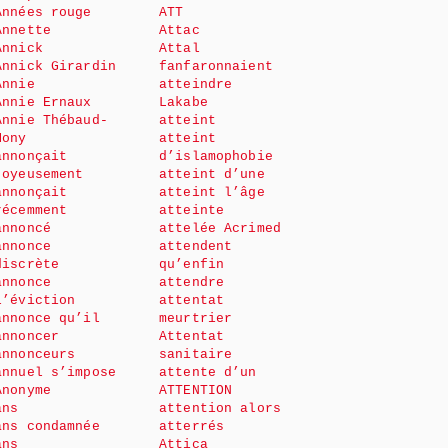
Années rouge
ATT
Annette
Attac
Annick
Attal
Annick Girardin
fanfaronnaient
Annie
atteindre
Annie Ernaux
Lakabe
Annie Thébaud-
atteint
Mony
atteint
annonçait
d’islamophobie
joyeusement
atteint d’une
annonçait
atteint l’âge
récemment
atteinte
annoncé
attelée Acrimed
annonce
attendent
discrète
qu’enfin
annonce
attendre
l’éviction
attentat
annonce qu’il
meurtrier
annoncer
Attentat
annonceurs
sanitaire
annuel s’impose
attente d’un
Anonyme
ATTENTION
ans
attention alors
ans condamnée
atterrés
ans
Attica