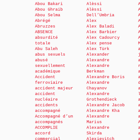
Abou Bakari
Alèssi
Abou Ghraib
Alèssi
Abou Selma
Dell’Umbria
Abrégé
Alex
Abruzzes
Alex Baladi
ABSENCE
Alex Barbier
absurdité
Alex Cadourcy
totale
Alex pense
Abu Saleh
Alex Türk
abus sexuels
Alexander
abusé
Alexandre
sexuellement
Alexandre
académique
Berkman
Accident
Alexandre Boris
ferroviaire
Alexandre
accident majeur
Chayanov
accident
Alexandre
nucléaire
Grothendieck
accidents
Alexandre Jacob
accompagné
Alexandre Kha
Accompagné d’un
Alexandre
accompagnés
Marius
ACCOMPLIE
Alexandre
accord
Skirda
commercial
Alexievitch