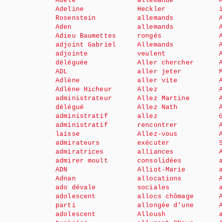
Adèle
allemande
Adeline
Heckler
Rosenstein
allemands
Aden
allemands
Adieu Baumettes
rongés
adjoint Gabriel
Allemands
adjointe
veulent
déléguée
Aller chercher
ADL
aller jeter
Adlène
aller vite
Adlène Hicheur
Allez
administrateur
Allez Martine
délégué
Allez Nath
administratif
allez
administratif
rencontrer
laisse
Allez-vous
admirateurs
exécuter
admiratrices
alliances
admirer moult
consolidées
ADN
Alliot-Marie
Adnan
allocations
ado dévale
sociales
adolescent
allocs chômage
parti
allongée d’une
adolescent
Alloush