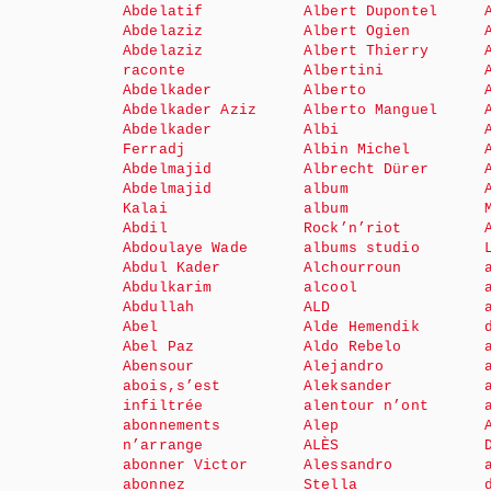
Abdelatif
Albert Dupontel
Abdelaziz
Albert Ogien
Abdelaziz
Albert Thierry
raconte
Albertini
Abdelkader
Alberto
Abdelkader Aziz
Alberto Manguel
Abdelkader
Albi
Ferradj
Albin Michel
Abdelmajid
Albrecht Dürer
Abdelmajid
album
Kalai
album
Abdil
Rock’n’riot
Abdoulaye Wade
albums studio
Abdul Kader
Alchourroun
Abdulkarim
alcool
Abdullah
ALD
Abel
Alde Hemendik
Abel Paz
Aldo Rebelo
Abensour
Alejandro
abois,s’est
Aleksander
infiltrée
alentour n’ont
abonnements
Alep
n’arrange
ALÈS
abonner Victor
Alessandro
abonnez
Stella