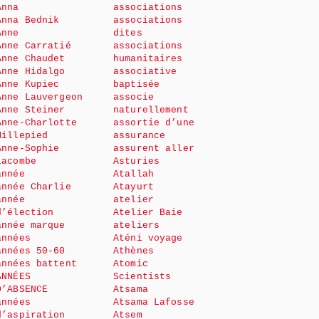
Anna
associations
Anna Bednik
associations
Anne
dites
Anne Carratié
associations
Anne Chaudet
humanitaires
Anne Hidalgo
associative
Anne Kupiec
baptisée
Anne Lauvergeon
associe
Anne Steiner
naturellement
Anne-Charlotte
assortie d’une
Millepied
assurance
Anne-Sophie
assurent aller
Lacombe
Asturies
année
Atallah
année Charlie
Atayurt
année
atelier
d’élection
Atelier Baie
année marque
ateliers
années
Aténi voyage
années 50-60
Athènes
années battent
Atomic
ANNÉES
Scientists
D’ABSENCE
Atsama
années
Atsama Lafosse
d’aspiration
Atsem