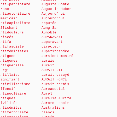
anti-patriotard
Auguste Comte
Frans
Augustin Hubert
antiautoritaire
Aujourd’hui
américain
aujourd’hui
anticapitaliste
députée
affichant
Aung San
antidouleurs
Aunoble
opiacés
AUPARAVANT
antifa
auparavant
antifasciste
directeur
antiféministes
Aupetitgendre
Antigone
auraient montré
Antigones
aurais
antiguérilla
aurait
surgi
AURAIT DIT
antillaise
aurait essuyé
signifiant
AURAIT FONCÉ
antimilitarisme
aurait permis
offensif
Aureasocial
antinucléaire
Aurel
antiques
Aurélia Aurita
civilités
Aurore Lenoir
antisémites
Australiens
antiterroriste
blancs