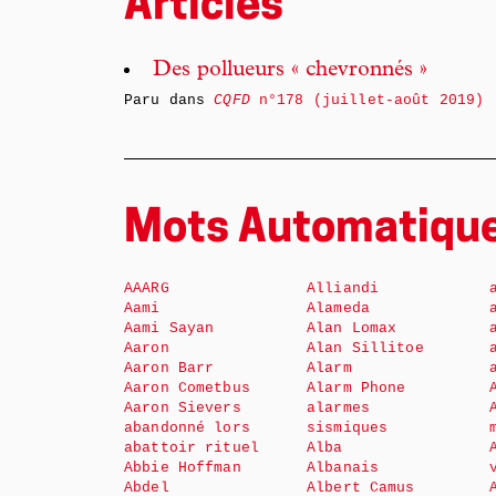
Articles
Des pollueurs « chevronnés »
Paru dans
CQFD
n°178 (juillet-août 2019)
Mots Automatiqu
AAARG
Alliandi
Aami
Alameda
Aami Sayan
Alan Lomax
Aaron
Alan Sillitoe
Aaron Barr
Alarm
Aaron Cometbus
Alarm Phone
Aaron Sievers
alarmes
abandonné lors
sismiques
abattoir rituel
Alba
Abbie Hoffman
Albanais
Abdel
Albert Camus