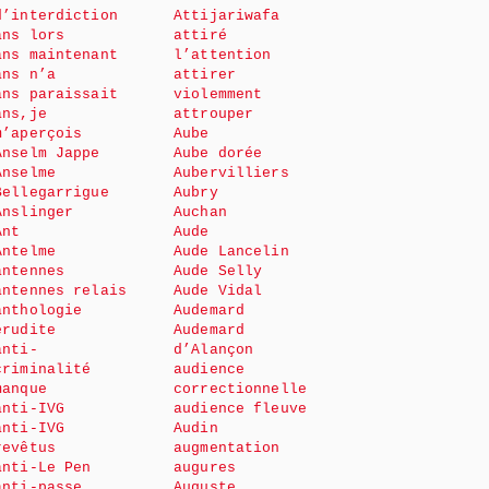
d’interdiction
Attijariwafa
ans lors
attiré
ans maintenant
l’attention
ans n’a
attirer
ans paraissait
violemment
ans,je
attrouper
m’aperçois
Aube
Anselm Jappe
Aube dorée
Anselme
Aubervilliers
Bellegarrigue
Aubry
Anslinger
Auchan
Ant
Aude
Antelme
Aude Lancelin
antennes
Aude Selly
antennes relais
Aude Vidal
anthologie
Audemard
érudite
Audemard
anti-
d’Alançon
criminalité
audience
manque
correctionnelle
anti-IVG
audience fleuve
anti-IVG
Audin
revêtus
augmentation
anti-Le Pen
augures
anti-passe
Auguste