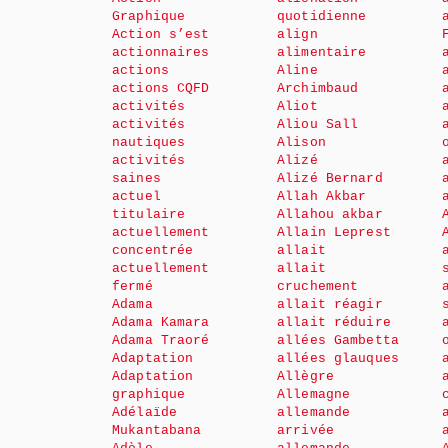
Graphique
quotidienne
Action s’est
align
actionnaires
alimentaire
actions
Aline
actions CQFD
Archimbaud
activités
Aliot
activités
Aliou Sall
nautiques
Alison
activités
Alizé
saines
Alizé Bernard
actuel
Allah Akbar
titulaire
Allahou akbar
actuellement
Allain Leprest
concentrée
allait
actuellement
allait
fermé
cruchement
Adama
allait réagir
Adama Kamara
allait réduire
Adama Traoré
allées Gambetta
Adaptation
allées glauques
Adaptation
Allègre
graphique
Allemagne
Adélaïde
allemande
Mukantabana
arrivée