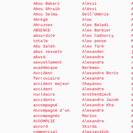
Abou Bakari
Alèssi
Abou Ghraib
Alèssi
Abou Selma
Dell’Umbria
Abrégé
Alex
Abruzzes
Alex Baladi
ABSENCE
Alex Barbier
absurdité
Alex Cadourcy
totale
Alex pense
Abu Saleh
Alex Türk
abus sexuels
Alexander
abusé
Alexandre
sexuellement
Alexandre
académique
Berkman
Accident
Alexandre Boris
ferroviaire
Alexandre
accident majeur
Chayanov
accident
Alexandre
nucléaire
Grothendieck
accidents
Alexandre Jacob
accompagné
Alexandre Kha
Accompagné d’un
Alexandre
accompagnés
Marius
ACCOMPLIE
Alexandre
accord
Skirda
commercial
Alexievitch