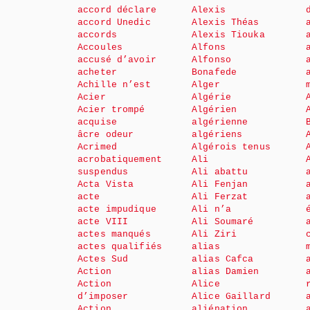
accord déclare
Alexis
accord Unedic
Alexis Théas
accords
Alexis Tiouka
Accoules
Alfons
accusé d’avoir
Alfonso
acheter
Bonafede
Achille n’est
Alger
Acier
Algérie
Acier trompé
Algérien
acquise
algérienne
âcre odeur
algériens
Acrimed
Algérois tenus
acrobatiquement
Ali
suspendus
Ali abattu
Acta Vista
Ali Fenjan
acte
Ali Ferzat
acte impudique
Ali n’a
acte VIII
Ali Soumaré
actes manqués
Ali Ziri
actes qualifiés
alias
Actes Sud
alias Cafca
Action
alias Damien
Action
Alice
d’imposer
Alice Gaillard
Action
aliénation