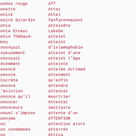
Années rouge
ATT
Annette
Attac
Annick
Attal
Annick Girardin
fanfaronnaient
Annie
atteindre
Annie Ernaux
Lakabe
Annie Thébaud-
atteint
Mony
atteint
annonçait
d’islamophobie
joyeusement
atteint d’une
annonçait
atteint l’âge
récemment
atteinte
annoncé
attelée Acrimed
annonce
attendent
discrète
qu’enfin
annonce
attendre
l’éviction
attentat
annonce qu’il
meurtrier
annoncer
Attentat
annonceurs
sanitaire
annuel s’impose
attente d’un
Anonyme
ATTENTION
ans
attention alors
ans condamnée
atterrés
ans
Attica