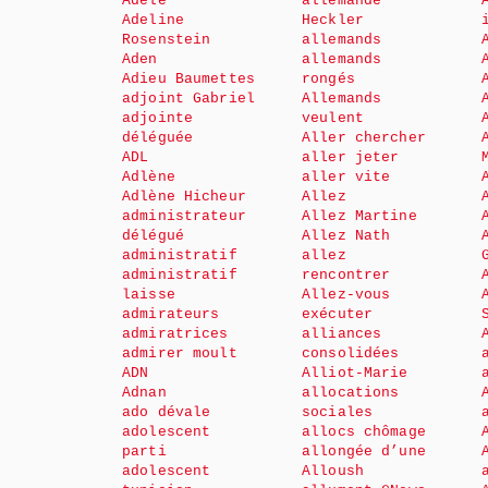
Adèle
allemande
Adeline
Heckler
Rosenstein
allemands
Aden
allemands
Adieu Baumettes
rongés
adjoint Gabriel
Allemands
adjointe
veulent
déléguée
Aller chercher
ADL
aller jeter
Adlène
aller vite
Adlène Hicheur
Allez
administrateur
Allez Martine
délégué
Allez Nath
administratif
allez
administratif
rencontrer
laisse
Allez-vous
admirateurs
exécuter
admiratrices
alliances
admirer moult
consolidées
ADN
Alliot-Marie
Adnan
allocations
ado dévale
sociales
adolescent
allocs chômage
parti
allongée d’une
adolescent
Alloush