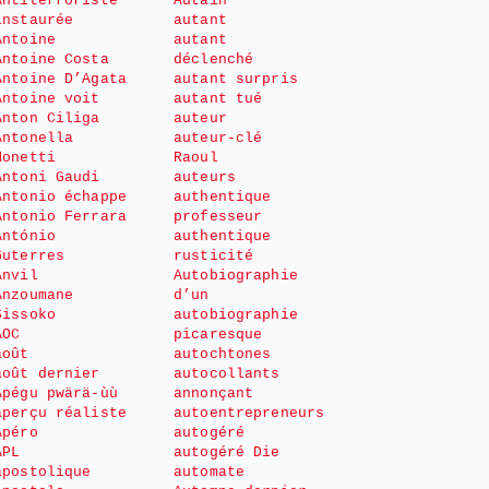
Antiterroriste
Autain
instaurée
autant
Antoine
autant
Antoine Costa
déclenché
Antoine D’Agata
autant surpris
Antoine voit
autant tué
Anton Ciliga
auteur
Antonella
auteur-clé
Monetti
Raoul
Antoni Gaudi
auteurs
Antonio échappe
authentique
Antonio Ferrara
professeur
António
authentique
Guterres
rusticité
Anvil
Autobiographie
Anzoumane
d’un
Sissoko
autobiographie
AOC
picaresque
août
autochtones
août dernier
autocollants
Apégu pwärä-ùù
annonçant
aperçu réaliste
autoentrepreneurs
Apéro
autogéré
APL
autogéré Die
apostolique
automate