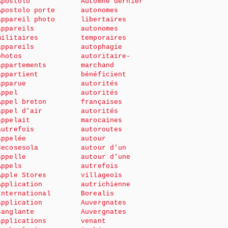
Apostolo
Automne dernier
Apostolo porte
autonomes
appareil photo
libertaires
appareils
autonomes
militaires
temporaires
appareils
autophagie
photos
autoritaire-
appartements
marchand
appartient
bénéficient
apparue
autorités
appel
autorités
Appel breton
françaises
appel d’air
autorités
appelait
marocaines
autrefois
autoroutes
appelée
autour
Cecosesola
autour d’un
appelle
autour d’une
Appels
autrefois
Apple Stores
villageois
Application
autrichienne
International
Borealis
application
Auvergnates
sanglante
Auvergnates
applications
venant