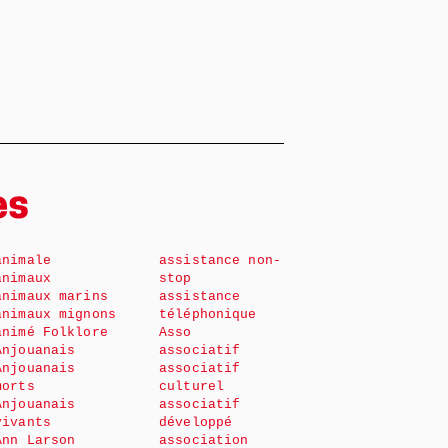
es
animale
assistance non-
animaux
stop
animaux marins
assistance
animaux mignons
téléphonique
animé Folklore
Asso
Anjouanais
associatif
Anjouanais
associatif
morts
culturel
Anjouanais
associatif
vivants
développé
Ann Larson
association