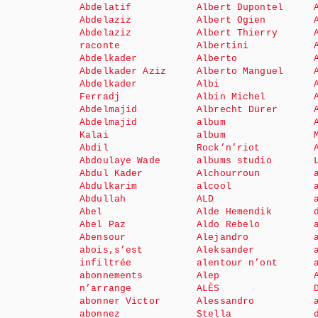
Abdelatif
Albert Dupontel
Abdelaziz
Albert Ogien
Abdelaziz
Albert Thierry
raconte
Albertini
Abdelkader
Alberto
Abdelkader Aziz
Alberto Manguel
Abdelkader
Albi
Ferradj
Albin Michel
Abdelmajid
Albrecht Dürer
Abdelmajid
album
Kalai
album
Abdil
Rock’n’riot
Abdoulaye Wade
albums studio
Abdul Kader
Alchourroun
Abdulkarim
alcool
Abdullah
ALD
Abel
Alde Hemendik
Abel Paz
Aldo Rebelo
Abensour
Alejandro
abois,s’est
Aleksander
infiltrée
alentour n’ont
abonnements
Alep
n’arrange
ALÈS
abonner Victor
Alessandro
abonnez
Stella