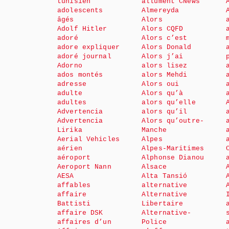
tunisien
allument CNews
adolescents
Almereyda
âgés
Alors
Adolf Hitler
Alors CQFD
adoré
Alors c’est
adore expliquer
Alors Donald
adoré journal
Alors j’ai
Adorno
alors lisez
ados montés
alors Mehdi
adresse
Alors oui
adulte
Alors qu’à
adultes
alors qu’elle
Advertencia
alors qu’il
Advertencia
Alors qu’outre-
Lirika
Manche
Aerial Vehicles
Alpes
aérien
Alpes-Maritimes
aéroport
Alphonse Dianou
Aeroport Nann
Alsace
AESA
Alta Tansió
affables
alternative
affaire
Alternative
Battisti
Libertaire
affaire DSK
Alternative-
affaires d’un
Police