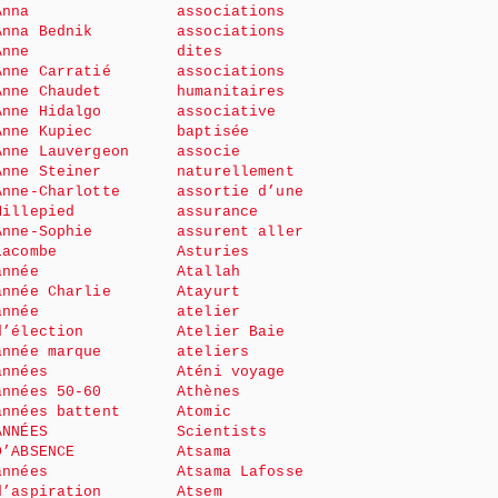
Anna
associations
Anna Bednik
associations
Anne
dites
Anne Carratié
associations
Anne Chaudet
humanitaires
Anne Hidalgo
associative
Anne Kupiec
baptisée
Anne Lauvergeon
associe
Anne Steiner
naturellement
Anne-Charlotte
assortie d’une
Millepied
assurance
Anne-Sophie
assurent aller
Lacombe
Asturies
année
Atallah
année Charlie
Atayurt
année
atelier
d’élection
Atelier Baie
année marque
ateliers
années
Aténi voyage
années 50-60
Athènes
années battent
Atomic
ANNÉES
Scientists
D’ABSENCE
Atsama
années
Atsama Lafosse
d’aspiration
Atsem