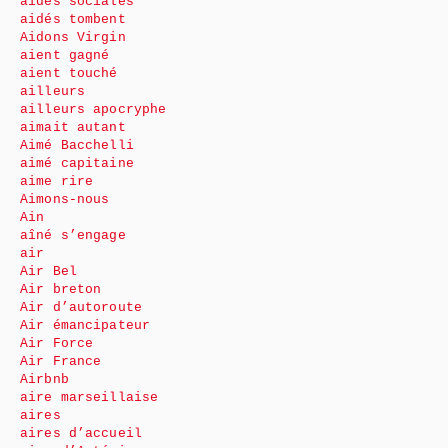
aides sociales
aidés tombent
Aidons Virgin
aient gagné
aient touché
ailleurs
ailleurs apocryphe
aimait autant
Aimé Bacchelli
aimé capitaine
aime rire
Aimons-nous
Ain
aîné s’engage
air
Air Bel
Air breton
Air d’autoroute
Air émancipateur
Air Force
Air France
Airbnb
aire marseillaise
aires
aires d’accueil