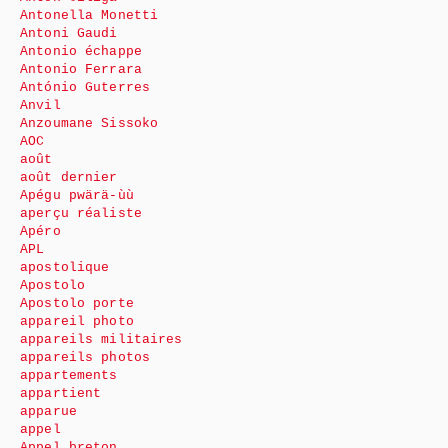
Antonella Monetti
Antoni Gaudi
Antonio échappe
Antonio Ferrara
António Guterres
Anvil
Anzoumane Sissoko
AOC
août
août dernier
Apégu pwärä-ùù
aperçu réaliste
Apéro
APL
apostolique
Apostolo
Apostolo porte
appareil photo
appareils militaires
appareils photos
appartements
appartient
apparue
appel
Appel breton