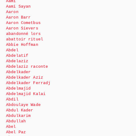
Aami
Aami Sayan
Aaron
Aaron Barr
Aaron Cometbus
Aaron Sievers
abandonné lors
abattoir rituel
Abbie Hoffman
Abdel
Abdelatif
Abdelaziz
Abdelaziz raconte
Abdelkader
Abdelkader Aziz
Abdelkader Ferradj
Abdelmajid
Abdelmajid Kalai
Abdil
Abdoulaye Wade
Abdul Kader
Abdulkarim
Abdullah
Abel
Abel Paz