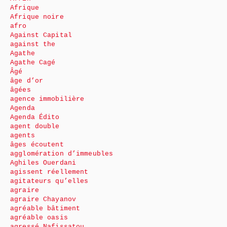
Afrique
Afrique noire
afro
Against Capital
against the
Agathe
Agathe Cagé
Âgé
âge d’or
âgées
agence immobilière
Agenda
Agenda Édito
agent double
agents
âges écoutent
agglomération d’immeubles
Aghiles Ouerdani
agissent réellement
agitateurs qu’elles
agraire
agraire Chayanov
agréable bâtiment
agréable oasis
agressé Nafissatou