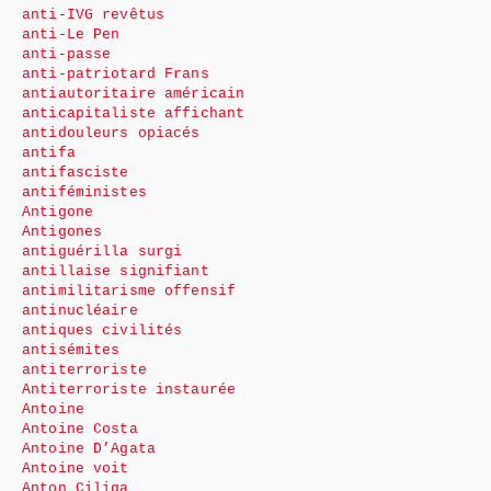
anti-IVG revêtus
anti-Le Pen
anti-passe
anti-patriotard Frans
antiautoritaire américain
anticapitaliste affichant
antidouleurs opiacés
antifa
antifasciste
antiféministes
Antigone
Antigones
antiguérilla surgi
antillaise signifiant
antimilitarisme offensif
antinucléaire
antiques civilités
antisémites
antiterroriste
Antiterroriste instaurée
Antoine
Antoine Costa
Antoine D’Agata
Antoine voit
Anton Ciliga