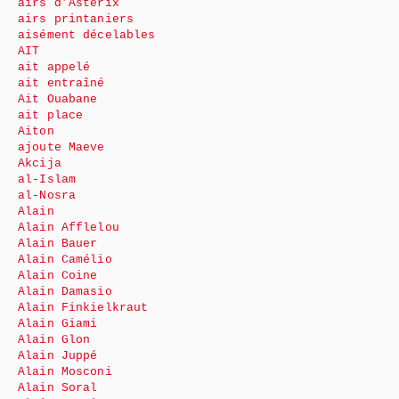
airs d’Astérix
airs printaniers
aisément décelables
AIT
ait appelé
ait entraîné
Ait Ouabane
ait place
Aiton
ajoute Maeve
Akcija
al-Islam
al-Nosra
Alain
Alain Afflelou
Alain Bauer
Alain Camélio
Alain Coine
Alain Damasio
Alain Finkielkraut
Alain Giami
Alain Glon
Alain Juppé
Alain Mosconi
Alain Soral