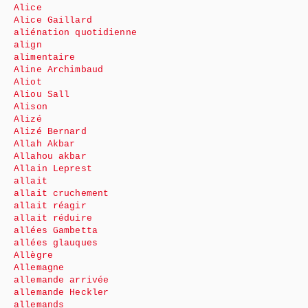
Alice
Alice Gaillard
aliénation quotidienne
align
alimentaire
Aline Archimbaud
Aliot
Aliou Sall
Alison
Alizé
Alizé Bernard
Allah Akbar
Allahou akbar
Allain Leprest
allait
allait cruchement
allait réagir
allait réduire
allées Gambetta
allées glauques
Allègre
Allemagne
allemande arrivée
allemande Heckler
allemands