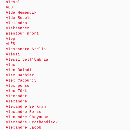
alcool
ALD
Alde Hemendik
Aldo Rebelo
Alejandro
Aleksander
alentour n’ont
Alep
ALÈS
Alessandro Stella
Alèssi
Alèssi Dell’Umbria
Alex
Alex Baladi
Alex Barbier
Alex Cadourcy
Alex pense
Alex Türk
Alexander
Alexandre
Alexandre Berkman
Alexandre Boris
Alexandre Chayanov
Alexandre Grothendieck
Alexandre Jacob