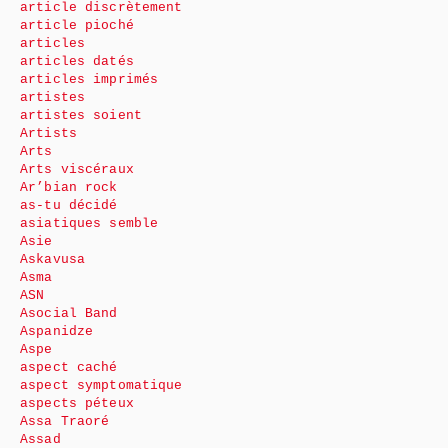
article discrètement
article pioché
articles
articles datés
articles imprimés
artistes
artistes soient
Artists
Arts
Arts viscéraux
Ar’bian rock
as-tu décidé
asiatiques semble
Asie
Askavusa
Asma
ASN
Asocial Band
Aspanidze
Aspe
aspect caché
aspect symptomatique
aspects péteux
Assa Traoré
Assad