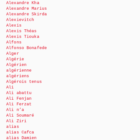
Alexandre Kha
Alexandre Marius
Alexandre Skirda
Alexievitch
Alexis
Alexis Théas
Alexis Tiouka
Alfons
Alfonso Bonafede
Alger
Algérie
Algérien
algérienne
algériens
Algérois tenus
Ali
Ali abattu
Ali Fenjan
Ali Ferzat
Ali n’a
Ali Soumaré
Ali Ziri
alias
alias Cafca
alias Damien