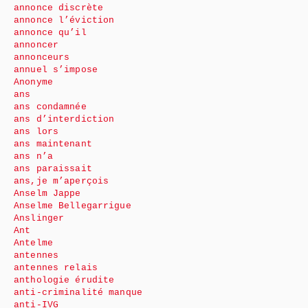
annonce discrète
annonce l’éviction
annonce qu’il
annoncer
annonceurs
annuel s’impose
Anonyme
ans
ans condamnée
ans d’interdiction
ans lors
ans maintenant
ans n’a
ans paraissait
ans,je m’aperçois
Anselm Jappe
Anselme Bellegarrigue
Anslinger
Ant
Antelme
antennes
antennes relais
anthologie érudite
anti-criminalité manque
anti-IVG