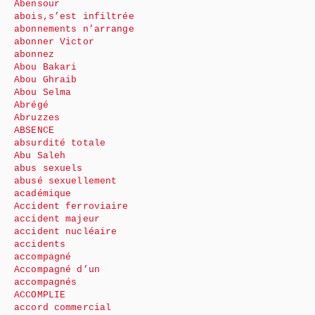
Abensour
abois,s’est infiltrée
abonnements n’arrange
abonner Victor
abonnez
Abou Bakari
Abou Ghraib
Abou Selma
Abrégé
Abruzzes
ABSENCE
absurdité totale
Abu Saleh
abus sexuels
abusé sexuellement
académique
Accident ferroviaire
accident majeur
accident nucléaire
accidents
accompagné
Accompagné d’un
accompagnés
ACCOMPLIE
accord commercial