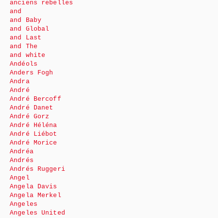
anciens rebelles
and
and Baby
and Global
and Last
and The
and white
Andéols
Anders Fogh
Andra
André
André Bercoff
André Danet
André Gorz
André Héléna
André Liébot
André Morice
Andréa
Andrés
Andrés Ruggeri
Angel
Angela Davis
Angela Merkel
Angeles
Angeles United