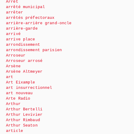
Arrêt
arrêté municipal
arrêter
arrêtés préfectoraux
arrière-arrière grand-oncle
arrière-garde
arrivé
arrive place
arrondissement
arrondissement parisien
Arroseur
Arroseur arrosé
Arsène
Arsène Altmeyer
art
Art Eixample
art insurrectionnel
art nouveau
Arte Radio
Arthur
Arthur Bertelli
Arthur Levivier
Arthur Rimbaud
Arthur Seaton
article