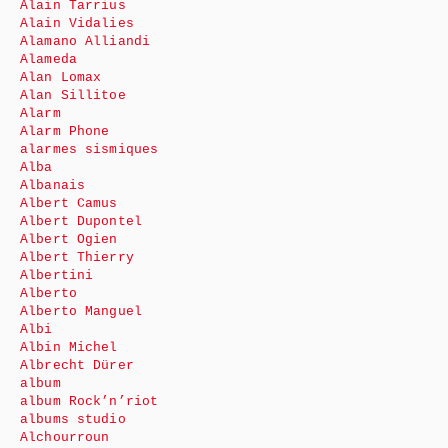
Alain Tarrius
Alain Vidalies
Alamano Alliandi
Alameda
Alan Lomax
Alan Sillitoe
Alarm
Alarm Phone
alarmes sismiques
Alba
Albanais
Albert Camus
Albert Dupontel
Albert Ogien
Albert Thierry
Albertini
Alberto
Alberto Manguel
Albi
Albin Michel
Albrecht Dürer
album
album Rock’n’riot
albums studio
Alchourroun