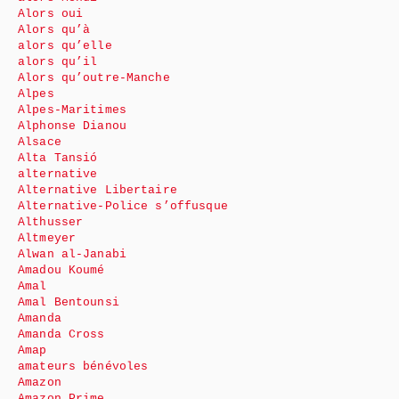
Alors oui
Alors qu’à
alors qu’elle
alors qu’il
Alors qu’outre-Manche
Alpes
Alpes-Maritimes
Alphonse Dianou
Alsace
Alta Tansió
alternative
Alternative Libertaire
Alternative-Police s’offusque
Althusser
Altmeyer
Alwan al-Janabi
Amadou Koumé
Amal
Amal Bentounsi
Amanda
Amanda Cross
Amap
amateurs bénévoles
Amazon
Amazon Prime