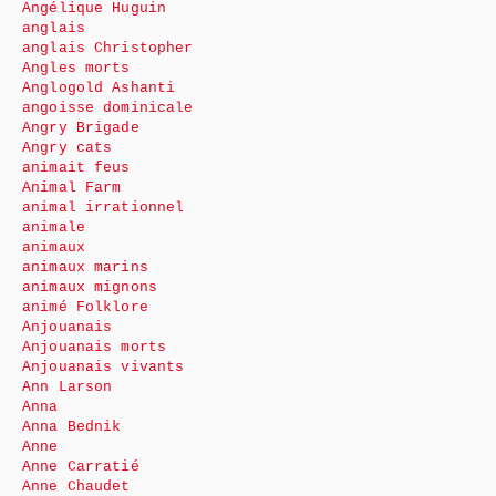
Angélique Huguin
anglais
anglais Christopher
Angles morts
Anglogold Ashanti
angoisse dominicale
Angry Brigade
Angry cats
animait feus
Animal Farm
animal irrationnel
animale
animaux
animaux marins
animaux mignons
animé Folklore
Anjouanais
Anjouanais morts
Anjouanais vivants
Ann Larson
Anna
Anna Bednik
Anne
Anne Carratié
Anne Chaudet