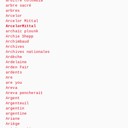
arbitre Colombia
arbre sacré
arbres
Arcelor
Arcelor Mittal
ArcelorMittal
archaïc plounk
Archie Shepp
Archimbaud
Archives
Archives nationales
Ardèche
Ardelaine
Arden Fair
ardents
Are
are you
Areva
Areva pencherait
Argent
Argenteuil
argentin
argentine
Ariane
Ariège