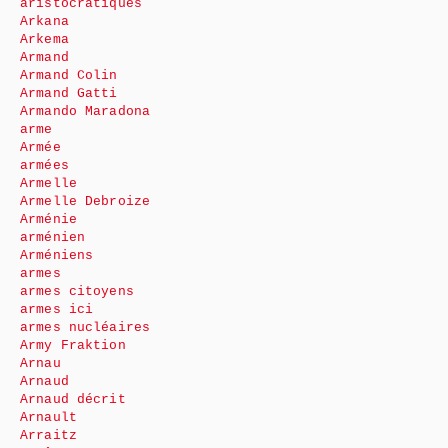
aristocratiques
Arkana
Arkema
Armand
Armand Colin
Armand Gatti
Armando Maradona
arme
Armée
armées
Armelle
Armelle Debroize
Arménie
arménien
Arméniens
armes
armes citoyens
armes ici
armes nucléaires
Army Fraktion
Arnau
Arnaud
Arnaud décrit
Arnault
Arraitz