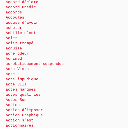
accord déclare
accord Unedic
accords
Accoules
accusé d’avoir
acheter
Achille n’est
Acier
Acier trompé
acquise
âcre odeur
Acrimed
acrobatiquement suspendus
Acta Vista
acte
acte impudique
acte VIII
actes manqués
actes qualifiés
Actes Sud
Action
Action d’imposer
Action Graphique
Action s’est
actionnaires