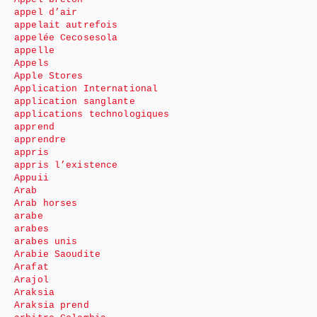
appel d’air
appelait autrefois
appelée Cecosesola
appelle
Appels
Apple Stores
Application International
application sanglante
applications technologiques
apprend
apprendre
appris
appris l’existence
Appuii
Arab
Arab horses
arabe
arabes
arabes unis
Arabie Saoudite
Arafat
Arajol
Araksia
Araksia prend