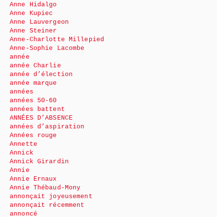
Anne Hidalgo
Anne Kupiec
Anne Lauvergeon
Anne Steiner
Anne-Charlotte Millepied
Anne-Sophie Lacombe
année
année Charlie
année d’élection
année marque
années
années 50-60
années battent
ANNÉES D’ABSENCE
années d’aspiration
Années rouge
Annette
Annick
Annick Girardin
Annie
Annie Ernaux
Annie Thébaud-Mony
annonçait joyeusement
annonçait récemment
annoncé