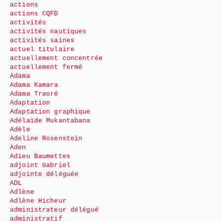
actions
actions CQFD
activités
activités nautiques
activités saines
actuel titulaire
actuellement concentrée
actuellement fermé
Adama
Adama Kamara
Adama Traoré
Adaptation
Adaptation graphique
Adélaïde Mukantabana
Adèle
Adeline Rosenstein
Aden
Adieu Baumettes
adjoint Gabriel
adjointe déléguée
ADL
Adlène
Adlène Hicheur
administrateur délégué
administratif