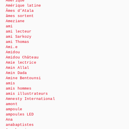
Amérique
Amérique latine
Âmes d’Atala
âmes sortent
Ameziane
ami
ami lecteur
ami Sarkozy
ami Thomas
Ami.e
Amidou
Amidou Château
Amie lectrice
Amin Allal
Amin Dada
Amine Bentounsi
amis
amis hommes
amis illustrateurs
Amnesty International
amont
ampoule
ampoules LED
Ana
anabaptistes