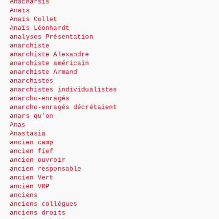
Anacharsis
Anaïs
Anaïs Collet
Anaïs Léonhardt
analyses Présentation
anarchiste
anarchiste Alexandre
anarchiste américain
anarchiste Armand
anarchistes
anarchistes individualistes
anarcho-enragés
anarcho-enragés décrétaient
anars qu’on
Anas
Anastasia
ancien camp
ancien fief
ancien ouvroir
ancien responsable
ancien Vert
ancien VRP
anciens
anciens collègues
anciens droits