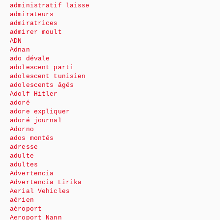
administratif laisse
admirateurs
admiratrices
admirer moult
ADN
Adnan
ado dévale
adolescent parti
adolescent tunisien
adolescents âgés
Adolf Hitler
adoré
adore expliquer
adoré journal
Adorno
ados montés
adresse
adulte
adultes
Advertencia
Advertencia Lirika
Aerial Vehicles
aérien
aéroport
Aeroport Nann