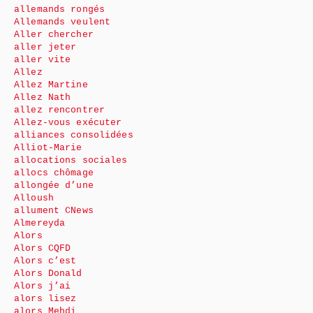
allemands rongés
Allemands veulent
Aller chercher
aller jeter
aller vite
Allez
Allez Martine
Allez Nath
allez rencontrer
Allez-vous exécuter
alliances consolidées
Alliot-Marie
allocations sociales
allocs chômage
allongée d’une
Alloush
allument CNews
Almereyda
Alors
Alors CQFD
Alors c’est
Alors Donald
Alors j’ai
alors lisez
alors Mehdi