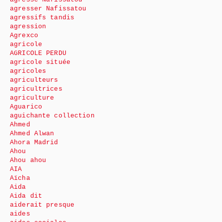
agresser Nafissatou
agressifs tandis
agression
Agrexco
agricole
AGRICOLE PERDU
agricole située
agricoles
agriculteurs
agricultrices
agriculture
Aguarico
aguichante collection
Ahmed
Ahmed Alwan
Ahora Madrid
Ahou
Ahou ahou
AIA
Aïcha
Aida
Aida dit
aiderait presque
aides