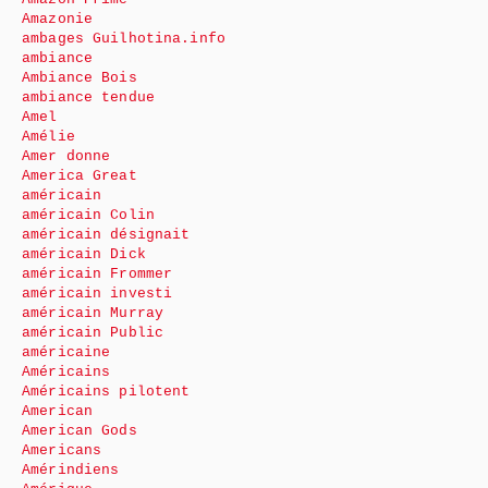
Amazonie
ambages Guilhotina.info
ambiance
Ambiance Bois
ambiance tendue
Amel
Amélie
Amer donne
America Great
américain
américain Colin
américain désignait
américain Dick
américain Frommer
américain investi
américain Murray
américain Public
américaine
Américains
Américains pilotent
American
American Gods
Americans
Amérindiens