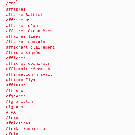
AESA
affables
affaire Battisti
affaire DSK
affaires d’un
Affaires étrangères
affaires liées
Affaires sociales
affichant clairement
Affiche signée
affiches
affiches déchirées
affirmait récemment
affirmation n’avait
affirme Ilya
affluent
Affreux
afghanes
Afghanistan
afghans
AFPA
Africa
africaines
Afrika Bambaataa
Afrin