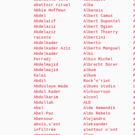
abattoir rituel
Alba
Abbie Hoffman
Albanais
Abdel
Albert Camus
Abdelatif
Albert Dupontel
Abdelaziz
Albert Ogien
Abdelaziz
Albert Thierry
raconte
Albertini
Abdelkader
Alberto
Abdelkader Aziz
Alberto Manguel
Abdelkader
Albi
Ferradj
Albin Michel
Abdelmajid
Albrecht Dürer
Abdelmajid
album
Kalai
album
Abdil
Rock’n’riot
Abdoulaye Wade
albums studio
Abdul Kader
Alchourroun
Abdulkarim
alcool
Abdullah
ALD
Abel
Alde Hemendik
Abel Paz
Aldo Rebelo
Abensour
Alejandro
abois,s’est
Aleksander
infiltrée
alentour n’ont