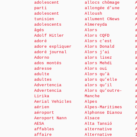
adolescent
allocs chômage
parti
allongée d’une
adolescent
Alloush
tunisien
allument CNews
adolescents
Almereyda
âgés
Alors
Adolf Hitler
Alors CQFD
adoré
Alors c’est
adore expliquer
Alors Donald
adoré journal
Alors j’ai
Adorno
alors lisez
ados montés
alors Mehdi
adresse
Alors oui
adulte
Alors qu’à
adultes
alors qu’elle
Advertencia
alors qu’il
Advertencia
Alors qu’outre-
Lirika
Manche
Aerial Vehicles
Alpes
aérien
Alpes-Maritimes
aéroport
Alphonse Dianou
Aeroport Nann
Alsace
AESA
Alta Tansió
affables
alternative
affaire
Alternative