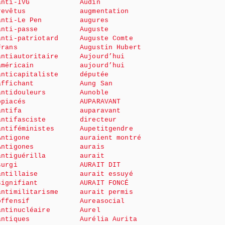
anti-IVG
Audin
revêtus
augmentation
anti-Le Pen
augures
anti-passe
Auguste
anti-patriotard
Auguste Comte
Frans
Augustin Hubert
antiautoritaire
Aujourd’hui
américain
aujourd’hui
anticapitaliste
députée
affichant
Aung San
antidouleurs
Aunoble
opiacés
AUPARAVANT
antifa
auparavant
antifasciste
directeur
antiféministes
Aupetitgendre
Antigone
auraient montré
Antigones
aurais
antiguérilla
aurait
surgi
AURAIT DIT
antillaise
aurait essuyé
signifiant
AURAIT FONCÉ
antimilitarisme
aurait permis
offensif
Aureasocial
antinucléaire
Aurel
antiques
Aurélia Aurita