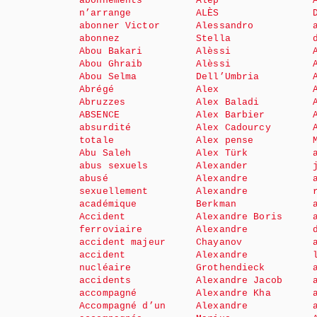
abonnements
Alep
n’arrange
ALÈS
abonner Victor
Alessandro
abonnez
Stella
Abou Bakari
Alèssi
Abou Ghraib
Alèssi
Abou Selma
Dell’Umbria
Abrégé
Alex
Abruzzes
Alex Baladi
ABSENCE
Alex Barbier
absurdité
Alex Cadourcy
totale
Alex pense
Abu Saleh
Alex Türk
abus sexuels
Alexander
abusé
Alexandre
sexuellement
Alexandre
académique
Berkman
Accident
Alexandre Boris
ferroviaire
Alexandre
accident majeur
Chayanov
accident
Alexandre
nucléaire
Grothendieck
accidents
Alexandre Jacob
accompagné
Alexandre Kha
Accompagné d’un
Alexandre