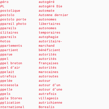
Apéro
autogéré
APL
autogéré Die
apostolique
automate
Apostolo
Automne dernier
Apostolo porte
autonomes
appareil photo
libertaires
appareils
autonomes
militaires
temporaires
appareils
autophagie
photos
autoritaire-
appartements
marchand
appartient
bénéficient
apparue
autorités
appel
autorités
Appel breton
françaises
appel d’air
autorités
appelait
marocaines
autrefois
autoroutes
appelée
autour
Cecosesola
autour d’un
appelle
autour d’une
Appels
autrefois
Apple Stores
villageois
Application
autrichienne
International
Borealis