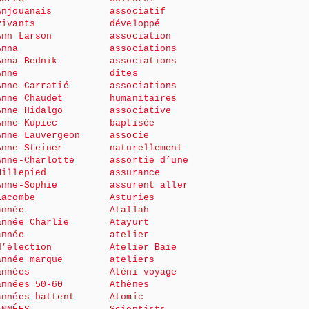
Anjouanais
associatif
vivants
développé
Ann Larson
association
Anna
associations
Anna Bednik
associations
Anne
dites
Anne Carratié
associations
Anne Chaudet
humanitaires
Anne Hidalgo
associative
Anne Kupiec
baptisée
Anne Lauvergeon
associe
Anne Steiner
naturellement
Anne-Charlotte
assortie d’une
Millepied
assurance
Anne-Sophie
assurent aller
Lacombe
Asturies
année
Atallah
année Charlie
Atayurt
année
atelier
d’élection
Atelier Baie
année marque
ateliers
années
Aténi voyage
années 50-60
Athènes
années battent
Atomic