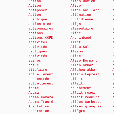
Action
alias Damien
Action
Alice
d’imposer
Alice Gaillard
Action
aliénation
Graphique
quotidienne
Action s’est
align
actionnaires
alimentaire
actions
Aline
actions CQFD
Archimbaud
activités
Aliot
activités
Aliou Sall
nautiques
Alison
activités
Alizé
saines
Alizé Bernard
actuel
Allah Akbar
titulaire
Allahou akbar
actuellement
Allain Leprest
concentrée
allait
actuellement
allait
fermé
cruchement
Adama
allait réagir
Adama Kamara
allait réduire
Adama Traoré
allées Gambetta
Adaptation
allées glauques
Adaptation
Allègre