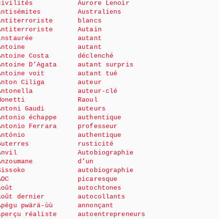
civilités
Aurore Lenoir
antisémites
Australiens
antiterroriste
blancs
Antiterroriste
Autain
instaurée
autant
Antoine
autant
Antoine Costa
déclenché
Antoine D’Agata
autant surpris
Antoine voit
autant tué
Anton Ciliga
auteur
Antonella
auteur-clé
Monetti
Raoul
Antoni Gaudi
auteurs
Antonio échappe
authentique
Antonio Ferrara
professeur
António
authentique
Guterres
rusticité
Anvil
Autobiographie
Anzoumane
d’un
Sissoko
autobiographie
AOC
picaresque
août
autochtones
août dernier
autocollants
Apégu pwärä-ùù
annonçant
aperçu réaliste
autoentrepreneurs