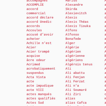
accompagnés
Marius
ACCOMPLIE
Alexandre
accord
Skirda
commercial
Alexievitch
accord déclare
Alexis
accord Unedic
Alexis Théas
accords
Alexis Tiouka
Accoules
Alfons
accusé d’avoir
Alfonso
acheter
Bonafede
Achille n’est
Alger
Acier
Algérie
Acier trompé
Algérien
acquise
algérienne
âcre odeur
algériens
Acrimed
Algérois tenus
acrobatiquement
Ali
suspendus
Ali abattu
Acta Vista
Ali Fenjan
acte
Ali Ferzat
acte impudique
Ali n’a
acte VIII
Ali Soumaré
actes manqués
Ali Ziri
actes qualifiés
alias
Actes Sud
alias Cafca