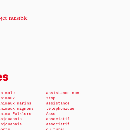
jet nuisible
es
animale
assistance non-
animaux
stop
animaux marins
assistance
animaux mignons
téléphonique
animé Folklore
Asso
Anjouanais
associatif
Anjouanais
associatif
morts
culturel