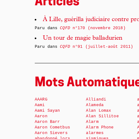
Articles
À Lille, guérilla judiciaire contre pro
Paru dans
CQFD
n°170 (novembre 2018)
Un tour de magie balladurien
Paru dans
CQFD
n°91 (juillet-août 2011)
Mots Automatiqu
AAARG
Alliandi
Aami
Alameda
Aami Sayan
Alan Lomax
Aaron
Alan Sillitoe
Aaron Barr
Alarm
Aaron Cometbus
Alarm Phone
Aaron Sievers
alarmes
abandonné lors
sismiques