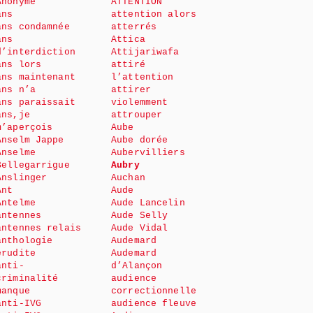
Anonyme
ATTENTION
ans
attention alors
ans condamnée
atterrés
ans
Attica
d’interdiction
Attijariwafa
ans lors
attiré
ans maintenant
l’attention
ans n’a
attirer
ans paraissait
violemment
ans,je
attrouper
m’aperçois
Aube
Anselm Jappe
Aube dorée
Anselme
Aubervilliers
Bellegarrigue
Aubry
Anslinger
Auchan
Ant
Aude
Antelme
Aude Lancelin
antennes
Aude Selly
antennes relais
Aude Vidal
anthologie
Audemard
érudite
Audemard
anti-
d’Alançon
criminalité
audience
manque
correctionnelle
anti-IVG
audience fleuve