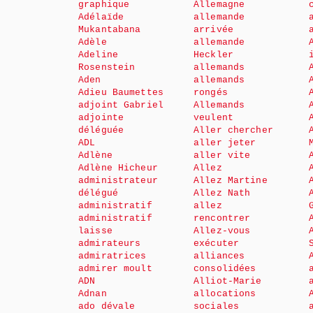
graphique
Allemagne
Adélaïde
allemande
Mukantabana
arrivée
Adèle
allemande
Adeline
Heckler
Rosenstein
allemands
Aden
allemands
Adieu Baumettes
rongés
adjoint Gabriel
Allemands
adjointe
veulent
déléguée
Aller chercher
ADL
aller jeter
Adlène
aller vite
Adlène Hicheur
Allez
administrateur
Allez Martine
délégué
Allez Nath
administratif
allez
administratif
rencontrer
laisse
Allez-vous
admirateurs
exécuter
admiratrices
alliances
admirer moult
consolidées
ADN
Alliot-Marie
Adnan
allocations
ado dévale
sociales