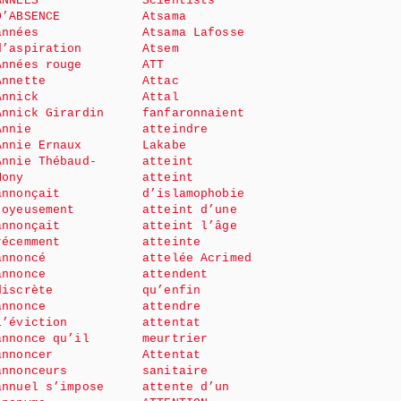
ANNÉES
Scientists
D’ABSENCE
Atsama
années
Atsama Lafosse
d’aspiration
Atsem
Années rouge
ATT
Annette
Attac
Annick
Attal
Annick Girardin
fanfaronnaient
Annie
atteindre
Annie Ernaux
Lakabe
Annie Thébaud-
atteint
Mony
atteint
annonçait
d’islamophobie
joyeusement
atteint d’une
annonçait
atteint l’âge
récemment
atteinte
annoncé
attelée Acrimed
annonce
attendent
discrète
qu’enfin
annonce
attendre
l’éviction
attentat
annonce qu’il
meurtrier
annoncer
Attentat
annonceurs
sanitaire
annuel s’impose
attente d’un