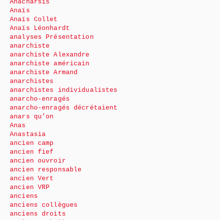
Anacharsis
Anaïs
Anaïs Collet
Anaïs Léonhardt
analyses Présentation
anarchiste
anarchiste Alexandre
anarchiste américain
anarchiste Armand
anarchistes
anarchistes individualistes
anarcho-enragés
anarcho-enragés décrétaient
anars qu’on
Anas
Anastasia
ancien camp
ancien fief
ancien ouvroir
ancien responsable
ancien Vert
ancien VRP
anciens
anciens collègues
anciens droits