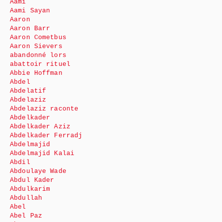
Aami
Aami Sayan
Aaron
Aaron Barr
Aaron Cometbus
Aaron Sievers
abandonné lors
abattoir rituel
Abbie Hoffman
Abdel
Abdelatif
Abdelaziz
Abdelaziz raconte
Abdelkader
Abdelkader Aziz
Abdelkader Ferradj
Abdelmajid
Abdelmajid Kalai
Abdil
Abdoulaye Wade
Abdul Kader
Abdulkarim
Abdullah
Abel
Abel Paz