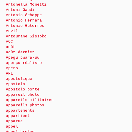
Antonella Monetti
Antoni Gaudi
Antonio échappe
Antonio Ferrara
António Guterres
Anvil
Anzoumane Sissoko
AOC
août
août dernier
Apégu pwärä-ùù
aperçu réaliste
Apéro
APL
apostolique
Apostolo
Apostolo porte
appareil photo
appareils militaires
appareils photos
appartements
appartient
apparue
appel
Appel breton