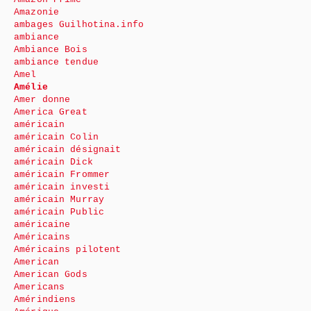
Amazonie
ambages Guilhotina.info
ambiance
Ambiance Bois
ambiance tendue
Amel
Amélie
Amer donne
America Great
américain
américain Colin
américain désignait
américain Dick
américain Frommer
américain investi
américain Murray
américain Public
américaine
Américains
Américains pilotent
American
American Gods
Americans
Amérindiens