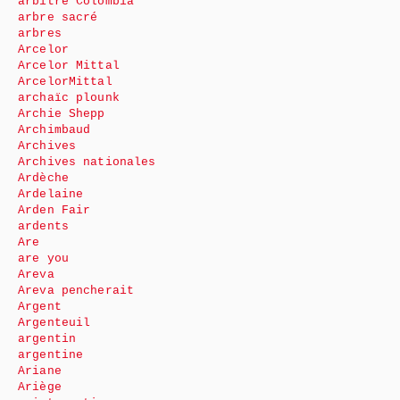
arbitre Colombia
arbre sacré
arbres
Arcelor
Arcelor Mittal
ArcelorMittal
archaïc plounk
Archie Shepp
Archimbaud
Archives
Archives nationales
Ardèche
Ardelaine
Arden Fair
ardents
Are
are you
Areva
Areva pencherait
Argent
Argenteuil
argentin
argentine
Ariane
Ariège