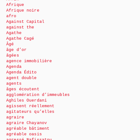
Afrique
Afrique noire
afro
Against Capital
against the
Agathe
Agathe Cagé
Âgé
âge d’or
âgées
agence immobilière
Agenda
Agenda Édito
agent double
agents
âges écoutent
agglomération d’immeubles
Aghiles Ouerdani
agissent réellement
agitateurs qu’elles
agraire
agraire Chayanov
agréable bâtiment
agréable oasis
agressé Nafissatou