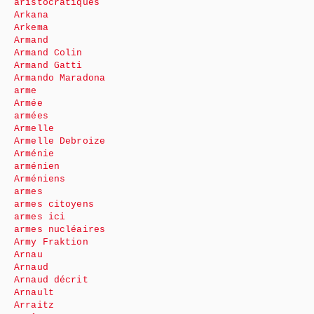
aristocratiques
Arkana
Arkema
Armand
Armand Colin
Armand Gatti
Armando Maradona
arme
Armée
armées
Armelle
Armelle Debroize
Arménie
arménien
Arméniens
armes
armes citoyens
armes ici
armes nucléaires
Army Fraktion
Arnau
Arnaud
Arnaud décrit
Arnault
Arraitz