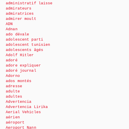
administratif laisse
admirateurs
admiratrices
admirer moult
ADN
Adnan
ado dévale
adolescent parti
adolescent tunisien
adolescents âgés
Adolf Hitler
adoré
adore expliquer
adoré journal
Adorno
ados montés
adresse
adulte
adultes
Advertencia
Advertencia Lirika
Aerial Vehicles
aérien
aéroport
Aeroport Nann