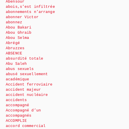
Abensour
abois,s’est infiltrée
abonnements n’arrange
abonner Victor
abonnez
Abou Bakari
Abou Ghraib
Abou Selma
Abrégé
Abruzzes
ABSENCE
absurdité totale
Abu Saleh
abus sexuels
abusé sexuellement
académique
Accident ferroviaire
accident majeur
accident nucléaire
accidents
accompagné
Accompagné d’un
accompagnés
ACCOMPLIE
accord commercial