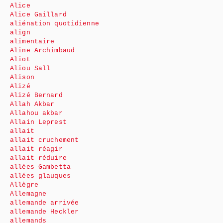
Alice
Alice Gaillard
aliénation quotidienne
align
alimentaire
Aline Archimbaud
Aliot
Aliou Sall
Alison
Alizé
Alizé Bernard
Allah Akbar
Allahou akbar
Allain Leprest
allait
allait cruchement
allait réagir
allait réduire
allées Gambetta
allées glauques
Allègre
Allemagne
allemande arrivée
allemande Heckler
allemands