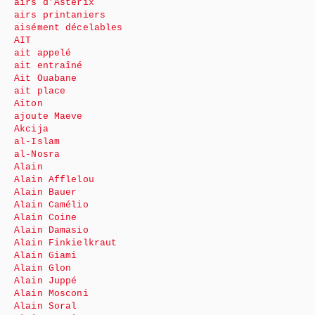
airs d’Astérix
airs printaniers
aisément décelables
AIT
ait appelé
ait entraîné
Ait Ouabane
ait place
Aiton
ajoute Maeve
Akcija
al-Islam
al-Nosra
Alain
Alain Afflelou
Alain Bauer
Alain Camélio
Alain Coine
Alain Damasio
Alain Finkielkraut
Alain Giami
Alain Glon
Alain Juppé
Alain Mosconi
Alain Soral