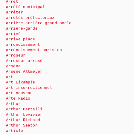
Arrêt
arrêté municipal
arrêter
arrêtés préfectoraux
arrière-arrière grand-oncle
arrière-garde
arrivé
arrive place
arrondissement
arrondissement parisien
Arroseur
Arroseur arrosé
Arsène
Arsène Altmeyer
art
Art Eixample
art insurrectionnel
art nouveau
Arte Radio
Arthur
Arthur Bertelli
Arthur Levivier
Arthur Rimbaud
Arthur Seaton
article