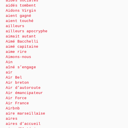
aides sociales
aidés tombent
Aidons Virgin
aient gagné
aient touché
ailleurs
ailleurs apocryphe
aimait autant
Aimé Bacchelli
aimé capitaine
aime rire
Aimons-nous
Ain
aîné s’engage
air
Air Bel
Air breton
Air d’autoroute
Air émancipateur
Air Force
Air France
Airbnb
aire marseillaise
aires
aires d’accueil