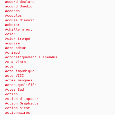
accord déclare
accord Unedic
accords
Accoules
accusé d’avoir
acheter
Achille n’est
Acier
Acier trompé
acquise
âcre odeur
Acrimed
acrobatiquement suspendus
Acta Vista
acte
acte impudique
acte VIII
actes manqués
actes qualifiés
Actes Sud
Action
Action d’imposer
Action Graphique
Action s’est
actionnaires