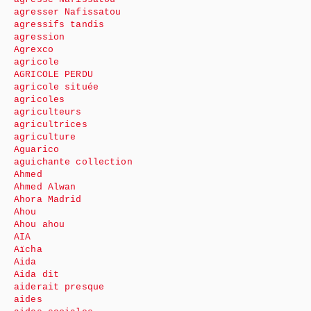
agresser Nafissatou
agressifs tandis
agression
Agrexco
agricole
AGRICOLE PERDU
agricole située
agricoles
agriculteurs
agricultrices
agriculture
Aguarico
aguichante collection
Ahmed
Ahmed Alwan
Ahora Madrid
Ahou
Ahou ahou
AIA
Aïcha
Aida
Aida dit
aiderait presque
aides