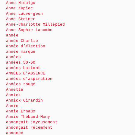
Anne Hidalgo
Anne Kupiec
Anne Lauvergeon
Anne Steiner
Anne-Charlotte Millepied
Anne-Sophie Lacombe
année
année Charlie
année d’élection
année marque
années
années 50-60
années battent
ANNÉES D’ABSENCE
années d’aspiration
Années rouge
Annette
Annick
Annick Girardin
Annie
Annie Ernaux
Annie Thébaud-Mony
annonçait joyeusement
annonçait récemment
annoncé