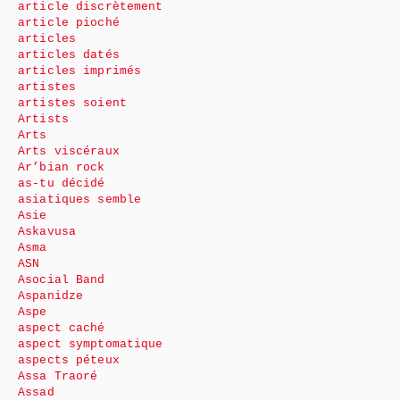
article discrètement
article pioché
articles
articles datés
articles imprimés
artistes
artistes soient
Artists
Arts
Arts viscéraux
Ar’bian rock
as-tu décidé
asiatiques semble
Asie
Askavusa
Asma
ASN
Asocial Band
Aspanidze
Aspe
aspect caché
aspect symptomatique
aspects péteux
Assa Traoré
Assad