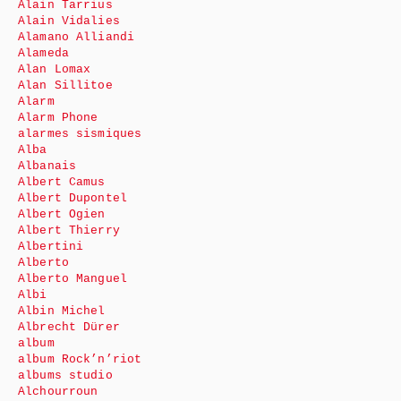
Alain Tarrius
Alain Vidalies
Alamano Alliandi
Alameda
Alan Lomax
Alan Sillitoe
Alarm
Alarm Phone
alarmes sismiques
Alba
Albanais
Albert Camus
Albert Dupontel
Albert Ogien
Albert Thierry
Albertini
Alberto
Alberto Manguel
Albi
Albin Michel
Albrecht Dürer
album
album Rock’n’riot
albums studio
Alchourroun