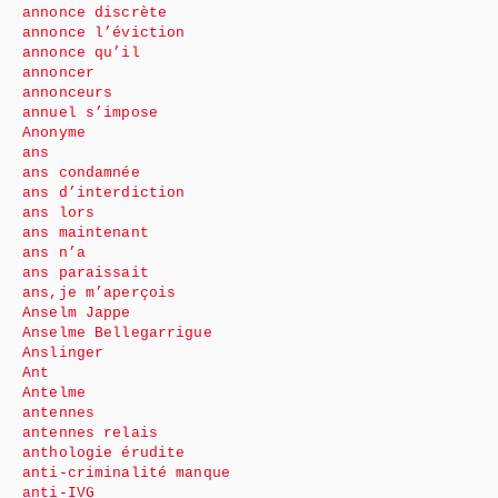
annonce discrète
annonce l’éviction
annonce qu’il
annoncer
annonceurs
annuel s’impose
Anonyme
ans
ans condamnée
ans d’interdiction
ans lors
ans maintenant
ans n’a
ans paraissait
ans,je m’aperçois
Anselm Jappe
Anselme Bellegarrigue
Anslinger
Ant
Antelme
antennes
antennes relais
anthologie érudite
anti-criminalité manque
anti-IVG