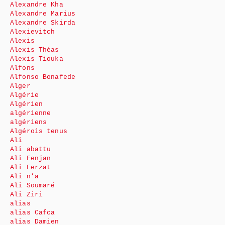
Alexandre Kha
Alexandre Marius
Alexandre Skirda
Alexievitch
Alexis
Alexis Théas
Alexis Tiouka
Alfons
Alfonso Bonafede
Alger
Algérie
Algérien
algérienne
algériens
Algérois tenus
Ali
Ali abattu
Ali Fenjan
Ali Ferzat
Ali n’a
Ali Soumaré
Ali Ziri
alias
alias Cafca
alias Damien