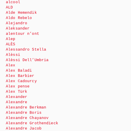
alcool
ALD
Alde Hemendik
Aldo Rebelo
Alejandro
Aleksander
alentour n’ont
Alep
ALÈS
Alessandro Stella
Alèssi
Alèssi Dell’Umbria
Alex
Alex Baladi
Alex Barbier
Alex Cadourcy
Alex pense
Alex Türk
Alexander
Alexandre
Alexandre Berkman
Alexandre Boris
Alexandre Chayanov
Alexandre Grothendieck
Alexandre Jacob