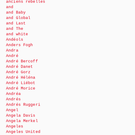
anciens rebelles
and
and Baby
and Global
and Last
and The
and white
Andéols
Anders Fogh
Andra
André
André Bercoff
André Danet
André Gorz
André Héléna
André Liébot
André Morice
Andréa
Andrés
Andrés Ruggeri
Angel
Angela Davis
Angela Merkel
Angeles
Angeles United