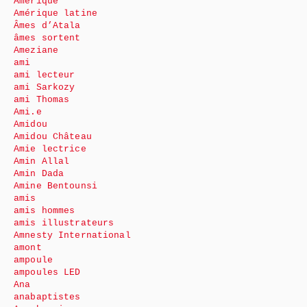
Amérique
Amérique latine
Âmes d’Atala
âmes sortent
Ameziane
ami
ami lecteur
ami Sarkozy
ami Thomas
Ami.e
Amidou
Amidou Château
Amie lectrice
Amin Allal
Amin Dada
Amine Bentounsi
amis
amis hommes
amis illustrateurs
Amnesty International
amont
ampoule
ampoules LED
Ana
anabaptistes