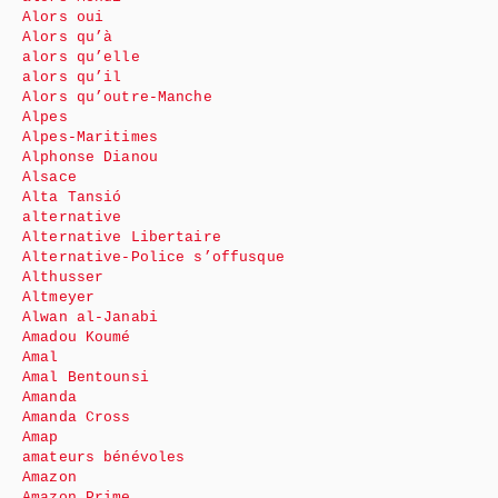
Alors oui
Alors qu’à
alors qu’elle
alors qu’il
Alors qu’outre-Manche
Alpes
Alpes-Maritimes
Alphonse Dianou
Alsace
Alta Tansió
alternative
Alternative Libertaire
Alternative-Police s’offusque
Althusser
Altmeyer
Alwan al-Janabi
Amadou Koumé
Amal
Amal Bentounsi
Amanda
Amanda Cross
Amap
amateurs bénévoles
Amazon
Amazon Prime