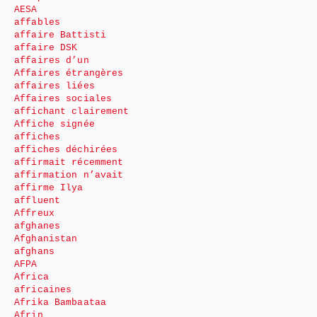
AESA
affables
affaire Battisti
affaire DSK
affaires d’un
Affaires étrangères
affaires liées
Affaires sociales
affichant clairement
Affiche signée
affiches
affiches déchirées
affirmait récemment
affirmation n’avait
affirme Ilya
affluent
Affreux
afghanes
Afghanistan
afghans
AFPA
Africa
africaines
Afrika Bambaataa
Afrin