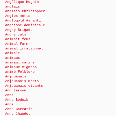
Angélique Huguin
anglais
anglais Christopher
Angles morts
Anglogold Ashanti
angoisse dominicale
Angry Brigade
Angry cats
animait feus
Animal Farm
animal irrationnel
animale
animaux
animaux marins
animaux mignons
animé Folklore
Anjouanais
Anjouanais morts
Anjouanais vivants
Ann Larson
Anna
Anna Bednik
Anne
Anne Carratié
Anne Chaudet