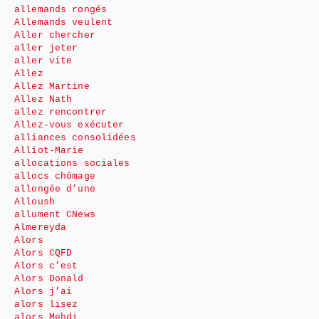
allemands rongés
Allemands veulent
Aller chercher
aller jeter
aller vite
Allez
Allez Martine
Allez Nath
allez rencontrer
Allez-vous exécuter
alliances consolidées
Alliot-Marie
allocations sociales
allocs chômage
allongée d’une
Alloush
allument CNews
Almereyda
Alors
Alors CQFD
Alors c’est
Alors Donald
Alors j’ai
alors lisez
alors Mehdi