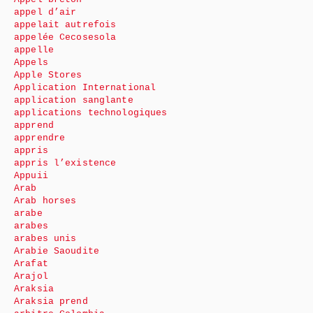
appel d’air
appelait autrefois
appelée Cecosesola
appelle
Appels
Apple Stores
Application International
application sanglante
applications technologiques
apprend
apprendre
appris
appris l’existence
Appuii
Arab
Arab horses
arabe
arabes
arabes unis
Arabie Saoudite
Arafat
Arajol
Araksia
Araksia prend