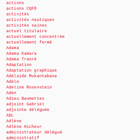
actions
actions CQFD
activités
activités nautiques
activités saines
actuel titulaire
actuellement concentrée
actuellement fermé
Adama
Adama Kamara
Adama Traoré
Adaptation
Adaptation graphique
Adélaïde Mukantabana
Adèle
Adeline Rosenstein
Aden
Adieu Baumettes
adjoint Gabriel
adjointe déléguée
ADL
Adlène
Adlène Hicheur
administrateur délégué
administratif