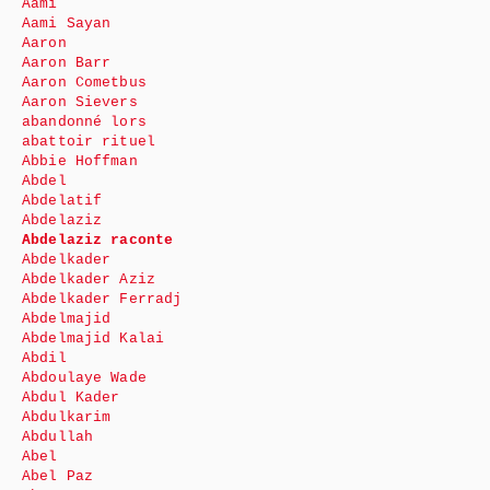
Aami
Aami Sayan
Aaron
Aaron Barr
Aaron Cometbus
Aaron Sievers
abandonné lors
abattoir rituel
Abbie Hoffman
Abdel
Abdelatif
Abdelaziz
Abdelaziz raconte
Abdelkader
Abdelkader Aziz
Abdelkader Ferradj
Abdelmajid
Abdelmajid Kalai
Abdil
Abdoulaye Wade
Abdul Kader
Abdulkarim
Abdullah
Abel
Abel Paz