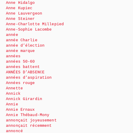
Anne Hidalgo
Anne Kupiec
Anne Lauvergeon
Anne Steiner
Anne-Charlotte Millepied
Anne-Sophie Lacombe
année
année Charlie
année d’élection
année marque
années
années 50-60
années battent
ANNÉES D’ABSENCE
années d’aspiration
Années rouge
Annette
Annick
Annick Girardin
Annie
Annie Ernaux
Annie Thébaud-Mony
annonçait joyeusement
annonçait récemment
annoncé