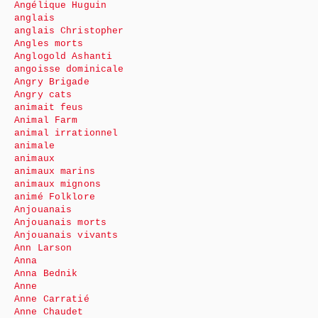
Angélique Huguin
anglais
anglais Christopher
Angles morts
Anglogold Ashanti
angoisse dominicale
Angry Brigade
Angry cats
animait feus
Animal Farm
animal irrationnel
animale
animaux
animaux marins
animaux mignons
animé Folklore
Anjouanais
Anjouanais morts
Anjouanais vivants
Ann Larson
Anna
Anna Bednik
Anne
Anne Carratié
Anne Chaudet