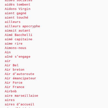
aides sociales
aidés tombent
Aidons Virgin
aient gagné
aient touché
ailleurs
ailleurs apocryphe
aimait autant
Aimé Bacchelli
aimé capitaine
aime rire
Aimons-nous
Ain
aîné s’engage
air
Air Bel
Air breton
Air d’autoroute
Air émancipateur
Air Force
Air France
Airbnb
aire marseillaise
aires
aires d’accueil