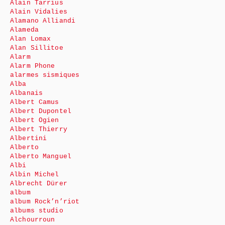
Alain Tarrius
Alain Vidalies
Alamano Alliandi
Alameda
Alan Lomax
Alan Sillitoe
Alarm
Alarm Phone
alarmes sismiques
Alba
Albanais
Albert Camus
Albert Dupontel
Albert Ogien
Albert Thierry
Albertini
Alberto
Alberto Manguel
Albi
Albin Michel
Albrecht Dürer
album
album Rock’n’riot
albums studio
Alchourroun