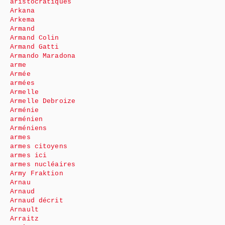
aristocratiques
Arkana
Arkema
Armand
Armand Colin
Armand Gatti
Armando Maradona
arme
Armée
armées
Armelle
Armelle Debroize
Arménie
arménien
Arméniens
armes
armes citoyens
armes ici
armes nucléaires
Army Fraktion
Arnau
Arnaud
Arnaud décrit
Arnault
Arraitz