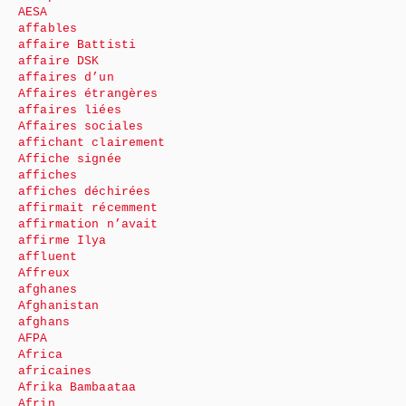
AESA
affables
affaire Battisti
affaire DSK
affaires d’un
Affaires étrangères
affaires liées
Affaires sociales
affichant clairement
Affiche signée
affiches
affiches déchirées
affirmait récemment
affirmation n’avait
affirme Ilya
affluent
Affreux
afghanes
Afghanistan
afghans
AFPA
Africa
africaines
Afrika Bambaataa
Afrin