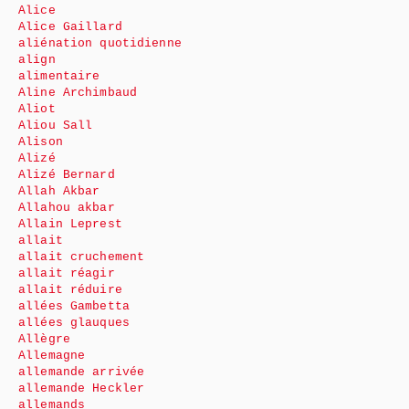
Alice
Alice Gaillard
aliénation quotidienne
align
alimentaire
Aline Archimbaud
Aliot
Aliou Sall
Alison
Alizé
Alizé Bernard
Allah Akbar
Allahou akbar
Allain Leprest
allait
allait cruchement
allait réagir
allait réduire
allées Gambetta
allées glauques
Allègre
Allemagne
allemande arrivée
allemande Heckler
allemands