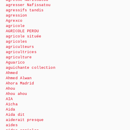
agresser Nafissatou
agressifs tandis
agression
Agrexco
agricole
AGRICOLE PERDU
agricole située
agricoles
agriculteurs
agricultrices
agriculture
Aguarico
aguichante collection
Ahmed
Ahmed Alwan
Ahora Madrid
Ahou
Ahou ahou
AIA
Aïcha
Aida
Aida dit
aiderait presque
aides