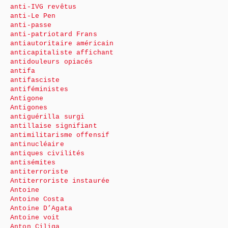
anti-IVG revêtus
anti-Le Pen
anti-passe
anti-patriotard Frans
antiautoritaire américain
anticapitaliste affichant
antidouleurs opiacés
antifa
antifasciste
antiféministes
Antigone
Antigones
antiguérilla surgi
antillaise signifiant
antimilitarisme offensif
antinucléaire
antiques civilités
antisémites
antiterroriste
Antiterroriste instaurée
Antoine
Antoine Costa
Antoine D’Agata
Antoine voit
Anton Ciliga