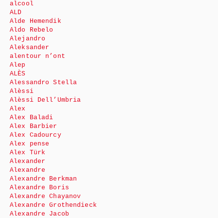
alcool
ALD
Alde Hemendik
Aldo Rebelo
Alejandro
Aleksander
alentour n’ont
Alep
ALÈS
Alessandro Stella
Alèssi
Alèssi Dell’Umbria
Alex
Alex Baladi
Alex Barbier
Alex Cadourcy
Alex pense
Alex Türk
Alexander
Alexandre
Alexandre Berkman
Alexandre Boris
Alexandre Chayanov
Alexandre Grothendieck
Alexandre Jacob