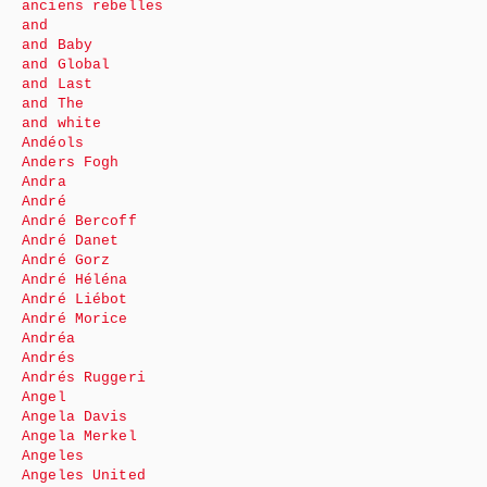
anciens rebelles
and
and Baby
and Global
and Last
and The
and white
Andéols
Anders Fogh
Andra
André
André Bercoff
André Danet
André Gorz
André Héléna
André Liébot
André Morice
Andréa
Andrés
Andrés Ruggeri
Angel
Angela Davis
Angela Merkel
Angeles
Angeles United