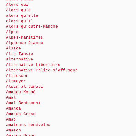
Alors oui
Alors qu’à
alors qu’elle
alors qu’il
Alors qu’outre-Manche
Alpes
Alpes-Maritimes
Alphonse Dianou
Alsace
Alta Tansió
alternative
Alternative Libertaire
Alternative-Police s’offusque
Althusser
Altmeyer
Alwan al-Janabi
Amadou Koumé
Amal
Amal Bentounsi
Amanda
Amanda Cross
Amap
amateurs bénévoles
Amazon
Amazon Prime