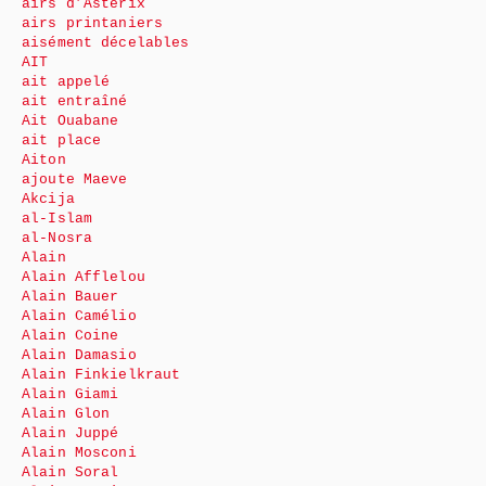
airs d’Astérix
airs printaniers
aisément décelables
AIT
ait appelé
ait entraîné
Ait Ouabane
ait place
Aiton
ajoute Maeve
Akcija
al-Islam
al-Nosra
Alain
Alain Afflelou
Alain Bauer
Alain Camélio
Alain Coine
Alain Damasio
Alain Finkielkraut
Alain Giami
Alain Glon
Alain Juppé
Alain Mosconi
Alain Soral