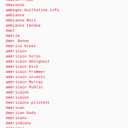
Amazonie
ambages Guilhotina.info
ambiance
Ambiance Bois
ambiance tendue
Amel
Amélie
Amer donne
America Great
américain
américain Colin
américain désignait
américain Dick
américain Frommer
américain investi
américain Murray
américain Public
américaine
Américains
Américains pilotent
American
American Gods
Americans
Amérindiens