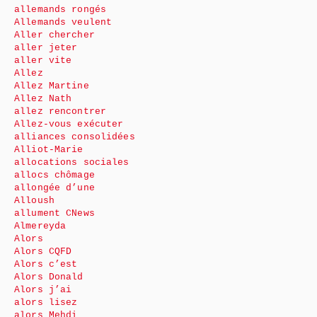
allemands rongés
Allemands veulent
Aller chercher
aller jeter
aller vite
Allez
Allez Martine
Allez Nath
allez rencontrer
Allez-vous exécuter
alliances consolidées
Alliot-Marie
allocations sociales
allocs chômage
allongée d’une
Alloush
allument CNews
Almereyda
Alors
Alors CQFD
Alors c’est
Alors Donald
Alors j’ai
alors lisez
alors Mehdi