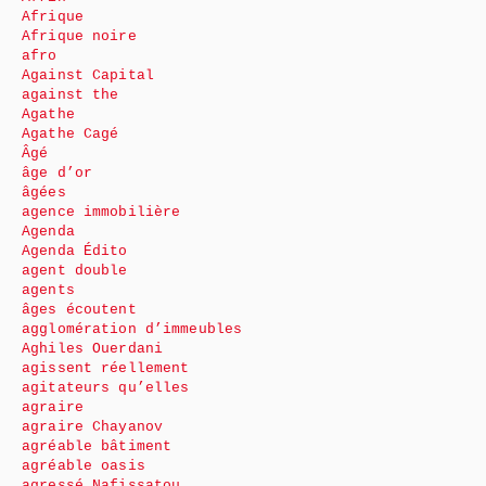
Afrique
Afrique noire
afro
Against Capital
against the
Agathe
Agathe Cagé
Âgé
âge d’or
âgées
agence immobilière
Agenda
Agenda Édito
agent double
agents
âges écoutent
agglomération d’immeubles
Aghiles Ouerdani
agissent réellement
agitateurs qu’elles
agraire
agraire Chayanov
agréable bâtiment
agréable oasis
agressé Nafissatou