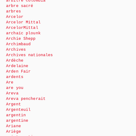
arbitre Colombia
arbre sacré
arbres
Arcelor
Arcelor Mittal
ArcelorMittal
archaïc plounk
Archie Shepp
Archimbaud
Archives
Archives nationales
Ardèche
Ardelaine
Arden Fair
ardents
Are
are you
Areva
Areva pencherait
Argent
Argenteuil
argentin
argentine
Ariane
Ariège