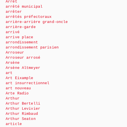
Arrêt
arrêté municipal
arrêter
arrêtés préfectoraux
arrière-arrière grand-oncle
arrière-garde
arrivé
arrive place
arrondissement
arrondissement parisien
Arroseur
Arroseur arrosé
Arsène
Arsène Altmeyer
art
Art Eixample
art insurrectionnel
art nouveau
Arte Radio
Arthur
Arthur Bertelli
Arthur Levivier
Arthur Rimbaud
Arthur Seaton
article