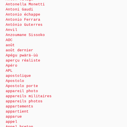
Antonella Monetti
Antoni Gaudi
Antonio échappe
Antonio Ferrara
António Guterres
Anvil
Anzoumane Sissoko
AOC
août
août dernier
Apégu pwärä-ùù
aperçu réaliste
Apéro
APL
apostolique
Apostolo
Apostolo porte
appareil photo
appareils militaires
appareils photos
appartements
appartient
apparue
appel
Appel breton