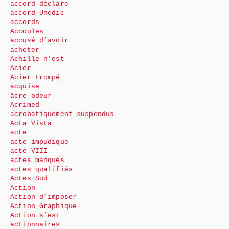
accord déclare
accord Unedic
accords
Accoules
accusé d’avoir
acheter
Achille n’est
Acier
Acier trompé
acquise
âcre odeur
Acrimed
acrobatiquement suspendus
Acta Vista
acte
acte impudique
acte VIII
actes manqués
actes qualifiés
Actes Sud
Action
Action d’imposer
Action Graphique
Action s’est
actionnaires