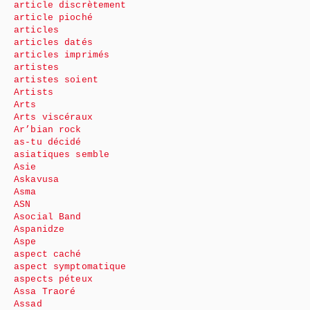
article discrètement
article pioché
articles
articles datés
articles imprimés
artistes
artistes soient
Artists
Arts
Arts viscéraux
Ar’bian rock
as-tu décidé
asiatiques semble
Asie
Askavusa
Asma
ASN
Asocial Band
Aspanidze
Aspe
aspect caché
aspect symptomatique
aspects péteux
Assa Traoré
Assad