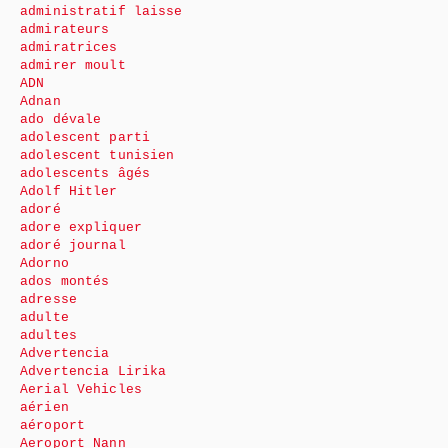
administratif laisse
admirateurs
admiratrices
admirer moult
ADN
Adnan
ado dévale
adolescent parti
adolescent tunisien
adolescents âgés
Adolf Hitler
adoré
adore expliquer
adoré journal
Adorno
ados montés
adresse
adulte
adultes
Advertencia
Advertencia Lirika
Aerial Vehicles
aérien
aéroport
Aeroport Nann