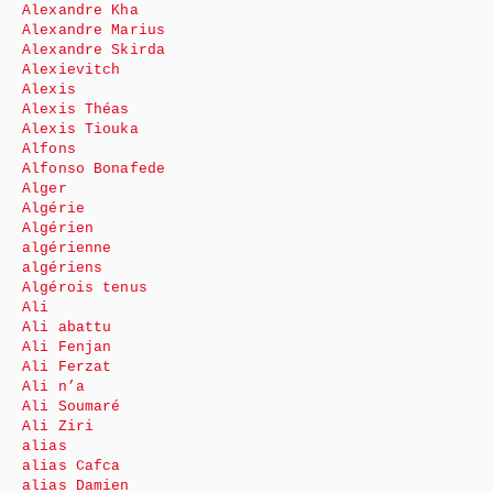
Alexandre Kha
Alexandre Marius
Alexandre Skirda
Alexievitch
Alexis
Alexis Théas
Alexis Tiouka
Alfons
Alfonso Bonafede
Alger
Algérie
Algérien
algérienne
algériens
Algérois tenus
Ali
Ali abattu
Ali Fenjan
Ali Ferzat
Ali n’a
Ali Soumaré
Ali Ziri
alias
alias Cafca
alias Damien