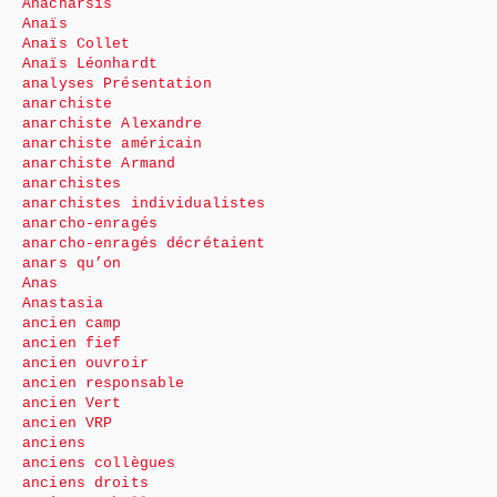
Anacharsis
Anaïs
Anaïs Collet
Anaïs Léonhardt
analyses Présentation
anarchiste
anarchiste Alexandre
anarchiste américain
anarchiste Armand
anarchistes
anarchistes individualistes
anarcho-enragés
anarcho-enragés décrétaient
anars qu’on
Anas
Anastasia
ancien camp
ancien fief
ancien ouvroir
ancien responsable
ancien Vert
ancien VRP
anciens
anciens collègues
anciens droits