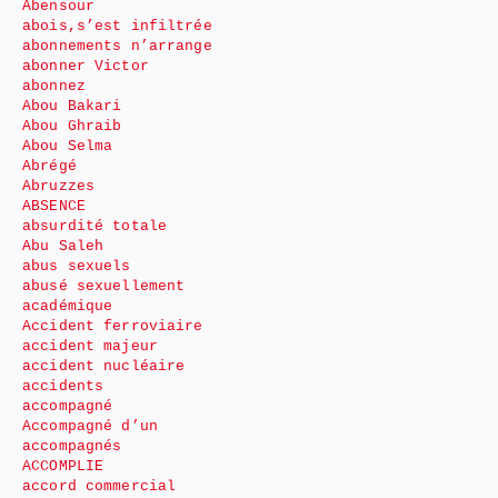
Abensour
abois,s’est infiltrée
abonnements n’arrange
abonner Victor
abonnez
Abou Bakari
Abou Ghraib
Abou Selma
Abrégé
Abruzzes
ABSENCE
absurdité totale
Abu Saleh
abus sexuels
abusé sexuellement
académique
Accident ferroviaire
accident majeur
accident nucléaire
accidents
accompagné
Accompagné d’un
accompagnés
ACCOMPLIE
accord commercial