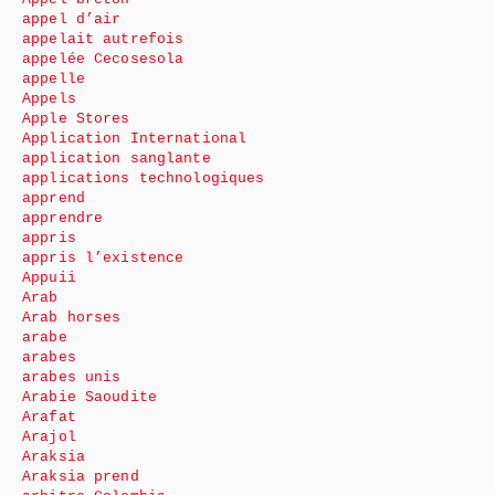
appel d’air
appelait autrefois
appelée Cecosesola
appelle
Appels
Apple Stores
Application International
application sanglante
applications technologiques
apprend
apprendre
appris
appris l’existence
Appuii
Arab
Arab horses
arabe
arabes
arabes unis
Arabie Saoudite
Arafat
Arajol
Araksia
Araksia prend