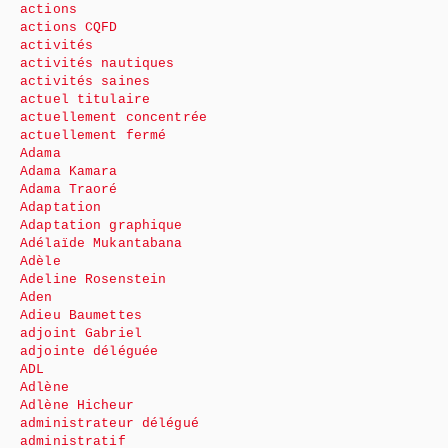
actions
actions CQFD
activités
activités nautiques
activités saines
actuel titulaire
actuellement concentrée
actuellement fermé
Adama
Adama Kamara
Adama Traoré
Adaptation
Adaptation graphique
Adélaïde Mukantabana
Adèle
Adeline Rosenstein
Aden
Adieu Baumettes
adjoint Gabriel
adjointe déléguée
ADL
Adlène
Adlène Hicheur
administrateur délégué
administratif