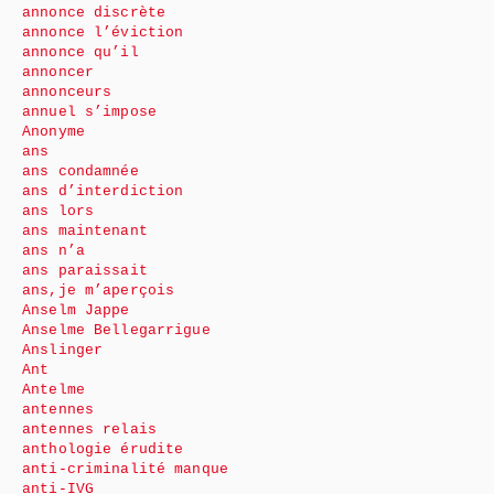
annonce discrète
annonce l’éviction
annonce qu’il
annoncer
annonceurs
annuel s’impose
Anonyme
ans
ans condamnée
ans d’interdiction
ans lors
ans maintenant
ans n’a
ans paraissait
ans,je m’aperçois
Anselm Jappe
Anselme Bellegarrigue
Anslinger
Ant
Antelme
antennes
antennes relais
anthologie érudite
anti-criminalité manque
anti-IVG