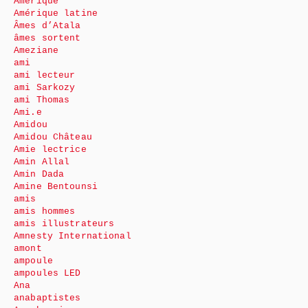
Amérique
Amérique latine
Âmes d’Atala
âmes sortent
Ameziane
ami
ami lecteur
ami Sarkozy
ami Thomas
Ami.e
Amidou
Amidou Château
Amie lectrice
Amin Allal
Amin Dada
Amine Bentounsi
amis
amis hommes
amis illustrateurs
Amnesty International
amont
ampoule
ampoules LED
Ana
anabaptistes