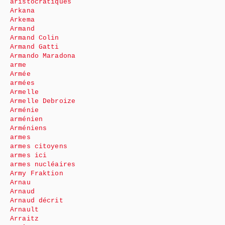
aristocratiques
Arkana
Arkema
Armand
Armand Colin
Armand Gatti
Armando Maradona
arme
Armée
armées
Armelle
Armelle Debroize
Arménie
arménien
Arméniens
armes
armes citoyens
armes ici
armes nucléaires
Army Fraktion
Arnau
Arnaud
Arnaud décrit
Arnault
Arraitz