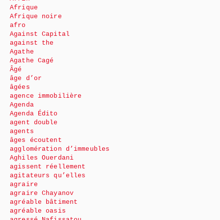
Afrique
Afrique noire
afro
Against Capital
against the
Agathe
Agathe Cagé
Âgé
âge d’or
âgées
agence immobilière
Agenda
Agenda Édito
agent double
agents
âges écoutent
agglomération d’immeubles
Aghiles Ouerdani
agissent réellement
agitateurs qu’elles
agraire
agraire Chayanov
agréable bâtiment
agréable oasis
agressé Nafissatou