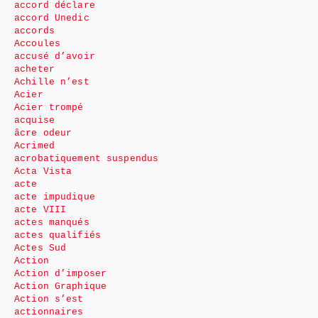
accord déclare
accord Unedic
accords
Accoules
accusé d’avoir
acheter
Achille n’est
Acier
Acier trompé
acquise
âcre odeur
Acrimed
acrobatiquement suspendus
Acta Vista
acte
acte impudique
acte VIII
actes manqués
actes qualifiés
Actes Sud
Action
Action d’imposer
Action Graphique
Action s’est
actionnaires