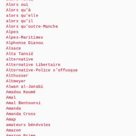
Alors oui
Alors qu’à
alors qu’elle
alors qu’il
Alors qu’outre-Manche
Alpes
Alpes-Maritimes
Alphonse Dianou
Alsace
Alta Tansió
alternative
Alternative Libertaire
Alternative-Police s’offusque
Althusser
Altmeyer
Alwan al-Janabi
Amadou Koumé
Amal
Amal Bentounsi
Amanda
Amanda Cross
Amap
amateurs bénévoles
Amazon
Amazon Prime