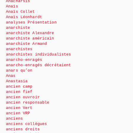
Anacharsis
Anaïs
Anaïs Collet
Anaïs Léonhardt
analyses Présentation
anarchiste
anarchiste Alexandre
anarchiste américain
anarchiste Armand
anarchistes
anarchistes individualistes
anarcho-enragés
anarcho-enragés décrétaient
anars qu’on
Anas
Anastasia
ancien camp
ancien fief
ancien ouvroir
ancien responsable
ancien Vert
ancien VRP
anciens
anciens collègues
anciens droits