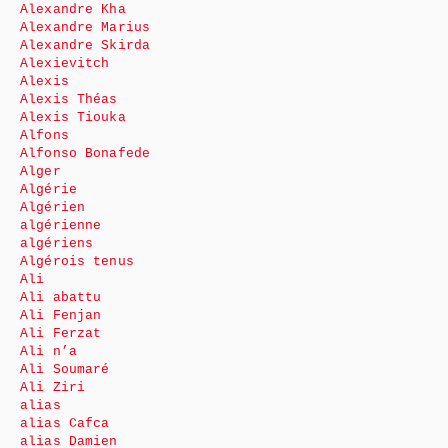
Alexandre Kha
Alexandre Marius
Alexandre Skirda
Alexievitch
Alexis
Alexis Théas
Alexis Tiouka
Alfons
Alfonso Bonafede
Alger
Algérie
Algérien
algérienne
algériens
Algérois tenus
Ali
Ali abattu
Ali Fenjan
Ali Ferzat
Ali n’a
Ali Soumaré
Ali Ziri
alias
alias Cafca
alias Damien