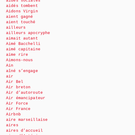
aides sociales
aidés tombent
Aidons Virgin
aient gagné
aient touché
ailleurs
ailleurs apocryphe
aimait autant
Aimé Bacchelli
aimé capitaine
aime rire
Aimons-nous
Ain
aîné s’engage
air
Air Bel
Air breton
Air d’autoroute
Air émancipateur
Air Force
Air France
Airbnb
aire marseillaise
aires
aires d’accueil