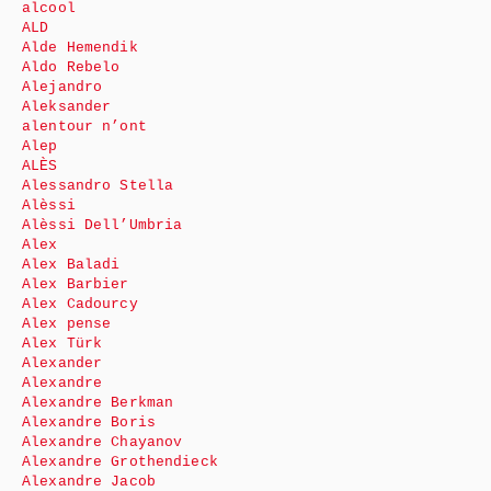
alcool
ALD
Alde Hemendik
Aldo Rebelo
Alejandro
Aleksander
alentour n’ont
Alep
ALÈS
Alessandro Stella
Alèssi
Alèssi Dell’Umbria
Alex
Alex Baladi
Alex Barbier
Alex Cadourcy
Alex pense
Alex Türk
Alexander
Alexandre
Alexandre Berkman
Alexandre Boris
Alexandre Chayanov
Alexandre Grothendieck
Alexandre Jacob