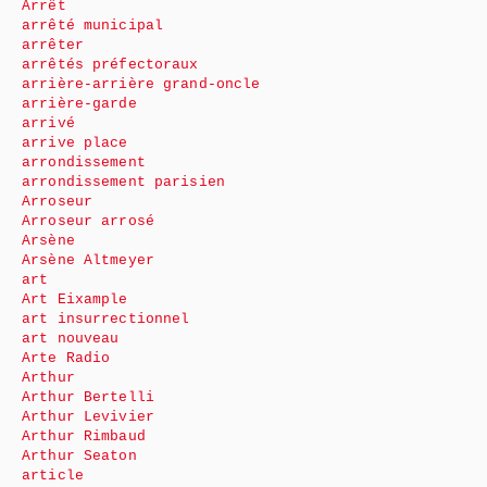
Arrêt
arrêté municipal
arrêter
arrêtés préfectoraux
arrière-arrière grand-oncle
arrière-garde
arrivé
arrive place
arrondissement
arrondissement parisien
Arroseur
Arroseur arrosé
Arsène
Arsène Altmeyer
art
Art Eixample
art insurrectionnel
art nouveau
Arte Radio
Arthur
Arthur Bertelli
Arthur Levivier
Arthur Rimbaud
Arthur Seaton
article