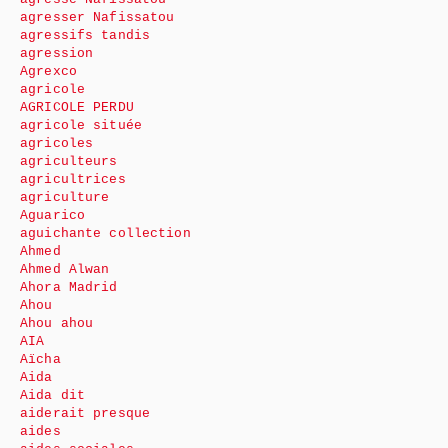
agresser Nafissatou
agressifs tandis
agression
Agrexco
agricole
AGRICOLE PERDU
agricole située
agricoles
agriculteurs
agricultrices
agriculture
Aguarico
aguichante collection
Ahmed
Ahmed Alwan
Ahora Madrid
Ahou
Ahou ahou
AIA
Aïcha
Aida
Aida dit
aiderait presque
aides