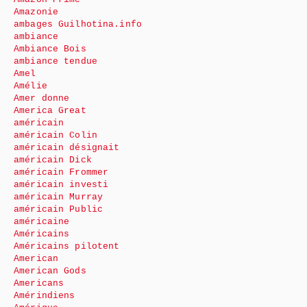
Amazonie
ambages Guilhotina.info
ambiance
Ambiance Bois
ambiance tendue
Amel
Amélie
Amer donne
America Great
américain
américain Colin
américain désignait
américain Dick
américain Frommer
américain investi
américain Murray
américain Public
américaine
Américains
Américains pilotent
American
American Gods
Americans
Amérindiens