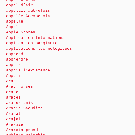
appel d’air
appelait autrefois
appelée Cecosesola
appelle
Appels
Apple Stores
Application International
application sanglante
applications technologiques
apprend
apprendre
appris
appris l’existence
Appuii
Arab
Arab horses
arabe
arabes
arabes unis
Arabie Saoudite
Arafat
Arajol
Araksia
Araksia prend