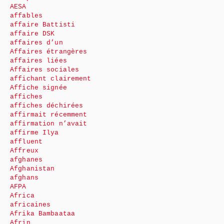
AESA
affables
affaire Battisti
affaire DSK
affaires d’un
Affaires étrangères
affaires liées
Affaires sociales
affichant clairement
Affiche signée
affiches
affiches déchirées
affirmait récemment
affirmation n’avait
affirme Ilya
affluent
Affreux
afghanes
Afghanistan
afghans
AFPA
Africa
africaines
Afrika Bambaataa
Afrin