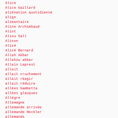
Alice
Alice Gaillard
aliénation quotidienne
align
alimentaire
Aline Archimbaud
Aliot
Aliou Sall
Alison
Alizé
Alizé Bernard
Allah Akbar
Allahou akbar
Allain Leprest
allait
allait cruchement
allait réagir
allait réduire
allées Gambetta
allées glauques
Allègre
Allemagne
allemande arrivée
allemande Heckler
allemands