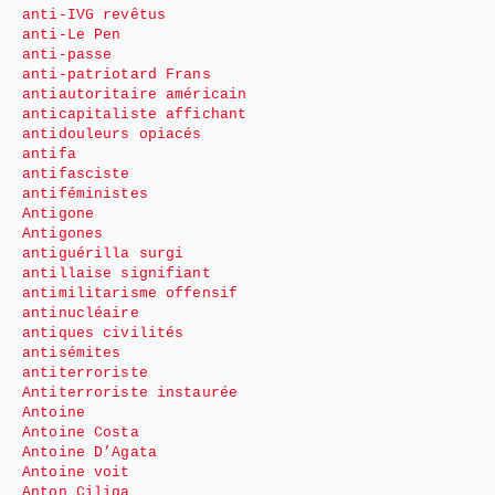
anti-IVG revêtus
anti-Le Pen
anti-passe
anti-patriotard Frans
antiautoritaire américain
anticapitaliste affichant
antidouleurs opiacés
antifa
antifasciste
antiféministes
Antigone
Antigones
antiguérilla surgi
antillaise signifiant
antimilitarisme offensif
antinucléaire
antiques civilités
antisémites
antiterroriste
Antiterroriste instaurée
Antoine
Antoine Costa
Antoine D’Agata
Antoine voit
Anton Ciliga