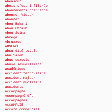
Abensour
abois,s’est infiltrée
abonnements n’arrange
abonner Victor
abonnez
Abou Bakari
Abou Ghraib
Abou Selma
Abrégé
Abruzzes
ABSENCE
absurdité totale
Abu Saleh
abus sexuels
abusé sexuellement
académique
Accident ferroviaire
accident majeur
accident nucléaire
accidents
accompagné
Accompagné d’un
accompagnés
ACCOMPLIE
accord commercial