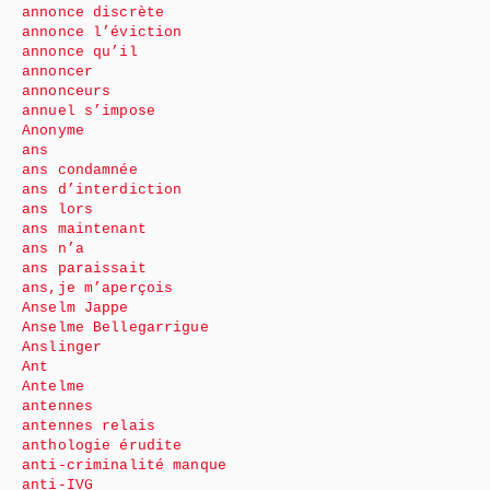
annonce discrète
annonce l’éviction
annonce qu’il
annoncer
annonceurs
annuel s’impose
Anonyme
ans
ans condamnée
ans d’interdiction
ans lors
ans maintenant
ans n’a
ans paraissait
ans,je m’aperçois
Anselm Jappe
Anselme Bellegarrigue
Anslinger
Ant
Antelme
antennes
antennes relais
anthologie érudite
anti-criminalité manque
anti-IVG