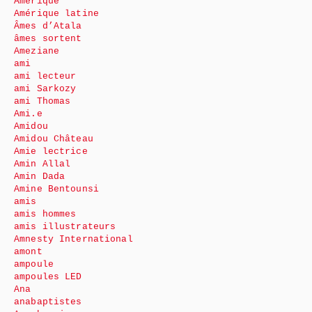
Amérique
Amérique latine
Âmes d’Atala
âmes sortent
Ameziane
ami
ami lecteur
ami Sarkozy
ami Thomas
Ami.e
Amidou
Amidou Château
Amie lectrice
Amin Allal
Amin Dada
Amine Bentounsi
amis
amis hommes
amis illustrateurs
Amnesty International
amont
ampoule
ampoules LED
Ana
anabaptistes