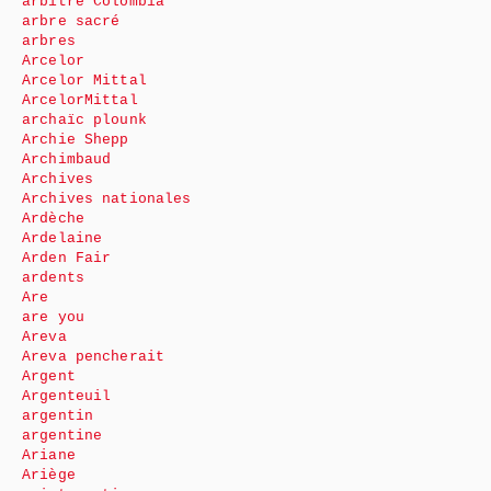
arbitre Colombia
arbre sacré
arbres
Arcelor
Arcelor Mittal
ArcelorMittal
archaïc plounk
Archie Shepp
Archimbaud
Archives
Archives nationales
Ardèche
Ardelaine
Arden Fair
ardents
Are
are you
Areva
Areva pencherait
Argent
Argenteuil
argentin
argentine
Ariane
Ariège