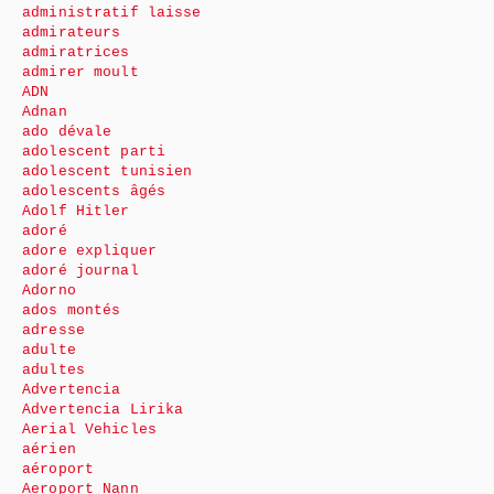
administratif laisse
admirateurs
admiratrices
admirer moult
ADN
Adnan
ado dévale
adolescent parti
adolescent tunisien
adolescents âgés
Adolf Hitler
adoré
adore expliquer
adoré journal
Adorno
ados montés
adresse
adulte
adultes
Advertencia
Advertencia Lirika
Aerial Vehicles
aérien
aéroport
Aeroport Nann