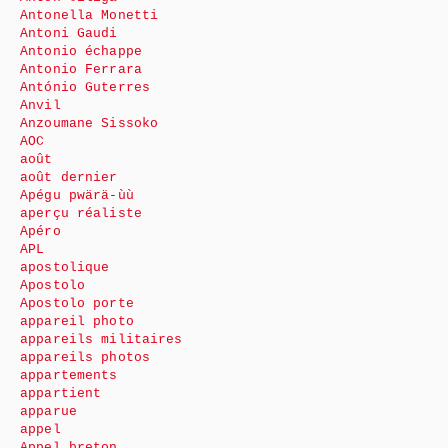
Antonella Monetti
Antoni Gaudi
Antonio échappe
Antonio Ferrara
António Guterres
Anvil
Anzoumane Sissoko
AOC
août
août dernier
Apégu pwärä-ùù
aperçu réaliste
Apéro
APL
apostolique
Apostolo
Apostolo porte
appareil photo
appareils militaires
appareils photos
appartements
appartient
apparue
appel
Appel breton