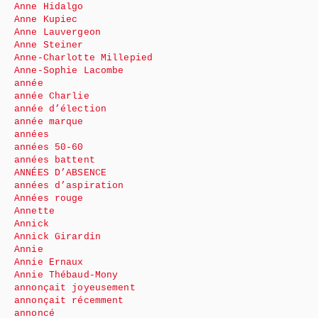
Anne Hidalgo
Anne Kupiec
Anne Lauvergeon
Anne Steiner
Anne-Charlotte Millepied
Anne-Sophie Lacombe
année
année Charlie
année d’élection
année marque
années
années 50-60
années battent
ANNÉES D’ABSENCE
années d’aspiration
Années rouge
Annette
Annick
Annick Girardin
Annie
Annie Ernaux
Annie Thébaud-Mony
annonçait joyeusement
annonçait récemment
annoncé