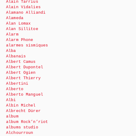
Alain Tarrius
Alain Vidalies
Alamano Alliandi
Alameda
Alan Lomax
Alan Sillitoe
Alarm
Alarm Phone
alarmes sismiques
Alba
Albanais
Albert Camus
Albert Dupontel
Albert Ogien
Albert Thierry
Albertini
Alberto
Alberto Manguel
Albi
Albin Michel
Albrecht Dürer
album
album Rock’n’riot
albums studio
Alchourroun