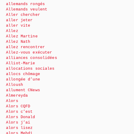
allemands rongés
Allemands veulent
Aller chercher
aller jeter
aller vite
Allez
Allez Martine
Allez Nath
allez rencontrer
Allez-vous exécuter
alliances consolidées
Alliot-Marie
allocations sociales
allocs chômage
allongée d’une
Alloush
allument CNews
Almereyda
Alors
Alors CQFD
Alors c’est
Alors Donald
Alors j’ai
alors lisez
alors Mehdi