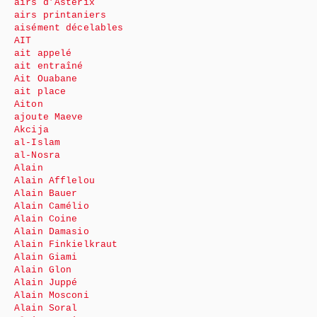
airs d’Astérix
airs printaniers
aisément décelables
AIT
ait appelé
ait entraîné
Ait Ouabane
ait place
Aiton
ajoute Maeve
Akcija
al-Islam
al-Nosra
Alain
Alain Afflelou
Alain Bauer
Alain Camélio
Alain Coine
Alain Damasio
Alain Finkielkraut
Alain Giami
Alain Glon
Alain Juppé
Alain Mosconi
Alain Soral