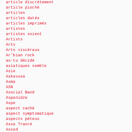
article discrètement
article pioché
articles
articles datés
articles imprimés
artistes
artistes soient
Artists
Arts
Arts viscéraux
Ar’bian rock
as-tu décidé
asiatiques semble
Asie
Askavusa
Asma
ASN
Asocial Band
Aspanidze
Aspe
aspect caché
aspect symptomatique
aspects péteux
Assa Traoré
Assad