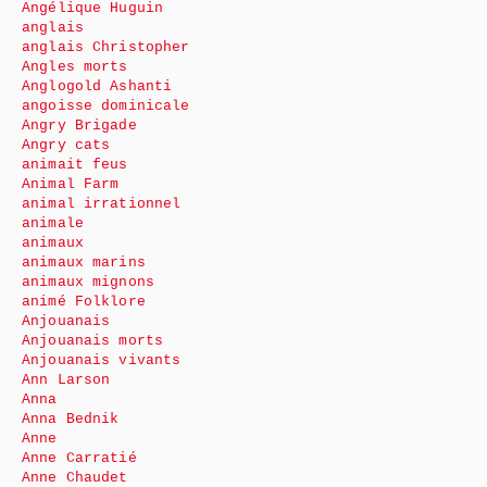
Angélique Huguin
anglais
anglais Christopher
Angles morts
Anglogold Ashanti
angoisse dominicale
Angry Brigade
Angry cats
animait feus
Animal Farm
animal irrationnel
animale
animaux
animaux marins
animaux mignons
animé Folklore
Anjouanais
Anjouanais morts
Anjouanais vivants
Ann Larson
Anna
Anna Bednik
Anne
Anne Carratié
Anne Chaudet