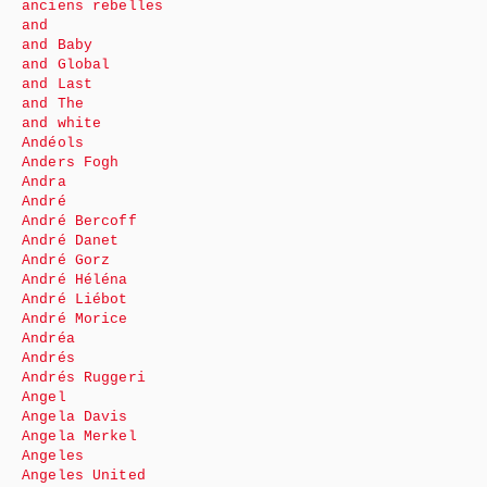
anciens rebelles
and
and Baby
and Global
and Last
and The
and white
Andéols
Anders Fogh
Andra
André
André Bercoff
André Danet
André Gorz
André Héléna
André Liébot
André Morice
Andréa
Andrés
Andrés Ruggeri
Angel
Angela Davis
Angela Merkel
Angeles
Angeles United