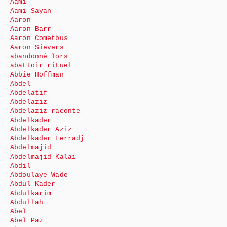
Aami
Aami Sayan
Aaron
Aaron Barr
Aaron Cometbus
Aaron Sievers
abandonné lors
abattoir rituel
Abbie Hoffman
Abdel
Abdelatif
Abdelaziz
Abdelaziz raconte
Abdelkader
Abdelkader Aziz
Abdelkader Ferradj
Abdelmajid
Abdelmajid Kalai
Abdil
Abdoulaye Wade
Abdul Kader
Abdulkarim
Abdullah
Abel
Abel Paz