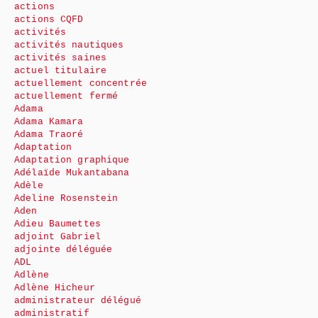
actions
actions CQFD
activités
activités nautiques
activités saines
actuel titulaire
actuellement concentrée
actuellement fermé
Adama
Adama Kamara
Adama Traoré
Adaptation
Adaptation graphique
Adélaïde Mukantabana
Adèle
Adeline Rosenstein
Aden
Adieu Baumettes
adjoint Gabriel
adjointe déléguée
ADL
Adlène
Adlène Hicheur
administrateur délégué
administratif