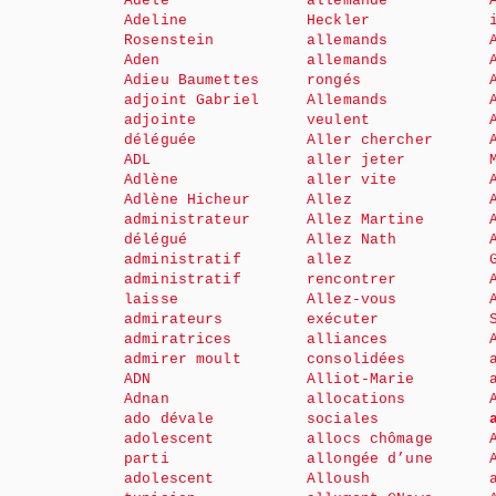
Adèle
allemande
Adeline
Heckler
Rosenstein
allemands
Aden
allemands
Adieu Baumettes
rongés
adjoint Gabriel
Allemands
adjointe
veulent
déléguée
Aller chercher
ADL
aller jeter
Adlène
aller vite
Adlène Hicheur
Allez
administrateur
Allez Martine
délégué
Allez Nath
administratif
allez
administratif
rencontrer
laisse
Allez-vous
admirateurs
exécuter
admiratrices
alliances
admirer moult
consolidées
ADN
Alliot-Marie
Adnan
allocations
ado dévale
sociales
adolescent
allocs chômage
parti
allongée d’une
adolescent
Alloush