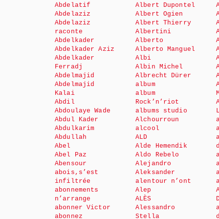
Abdelatif
Albert Dupontel
Abdelaziz
Albert Ogien
Abdelaziz
Albert Thierry
raconte
Albertini
Abdelkader
Alberto
Abdelkader Aziz
Alberto Manguel
Abdelkader
Albi
Ferradj
Albin Michel
Abdelmajid
Albrecht Dürer
Abdelmajid
album
Kalai
album
Abdil
Rock’n’riot
Abdoulaye Wade
albums studio
Abdul Kader
Alchourroun
Abdulkarim
alcool
Abdullah
ALD
Abel
Alde Hemendik
Abel Paz
Aldo Rebelo
Abensour
Alejandro
abois,s’est
Aleksander
infiltrée
alentour n’ont
abonnements
Alep
n’arrange
ALÈS
abonner Victor
Alessandro
abonnez
Stella