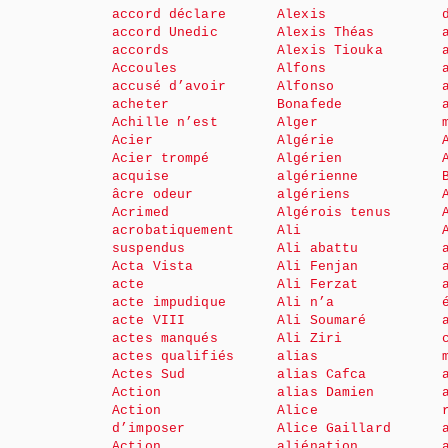
accord déclare
Alexis
accord Unedic
Alexis Théas
accords
Alexis Tiouka
Accoules
Alfons
accusé d’avoir
Alfonso
acheter
Bonafede
Achille n’est
Alger
Acier
Algérie
Acier trompé
Algérien
acquise
algérienne
âcre odeur
algériens
Acrimed
Algérois tenus
acrobatiquement
Ali
suspendus
Ali abattu
Acta Vista
Ali Fenjan
acte
Ali Ferzat
acte impudique
Ali n’a
acte VIII
Ali Soumaré
actes manqués
Ali Ziri
actes qualifiés
alias
Actes Sud
alias Cafca
Action
alias Damien
Action
Alice
d’imposer
Alice Gaillard
Action
aliénation