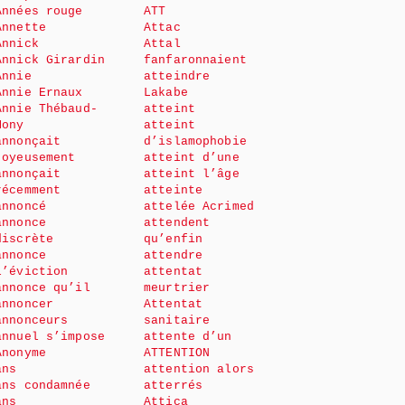
Années rouge
ATT
Annette
Attac
Annick
Attal
Annick Girardin
fanfaronnaient
Annie
atteindre
Annie Ernaux
Lakabe
Annie Thébaud-
atteint
Mony
atteint
annonçait
d’islamophobie
joyeusement
atteint d’une
annonçait
atteint l’âge
récemment
atteinte
annoncé
attelée Acrimed
annonce
attendent
discrète
qu’enfin
annonce
attendre
l’éviction
attentat
annonce qu’il
meurtrier
annoncer
Attentat
annonceurs
sanitaire
annuel s’impose
attente d’un
Anonyme
ATTENTION
ans
attention alors
ans condamnée
atterrés
ans
Attica