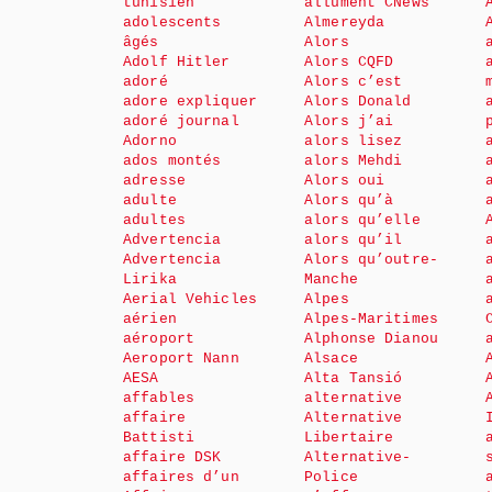
tunisien
allument CNews
adolescents
Almereyda
âgés
Alors
Adolf Hitler
Alors CQFD
adoré
Alors c’est
adore expliquer
Alors Donald
adoré journal
Alors j’ai
Adorno
alors lisez
ados montés
alors Mehdi
adresse
Alors oui
adulte
Alors qu’à
adultes
alors qu’elle
Advertencia
alors qu’il
Advertencia
Alors qu’outre-
Lirika
Manche
Aerial Vehicles
Alpes
aérien
Alpes-Maritimes
aéroport
Alphonse Dianou
Aeroport Nann
Alsace
AESA
Alta Tansió
affables
alternative
affaire
Alternative
Battisti
Libertaire
affaire DSK
Alternative-
affaires d’un
Police