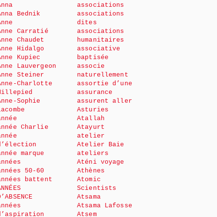
Anna
associations
Anna Bednik
associations
Anne
dites
Anne Carratié
associations
Anne Chaudet
humanitaires
Anne Hidalgo
associative
Anne Kupiec
baptisée
Anne Lauvergeon
associe
Anne Steiner
naturellement
Anne-Charlotte
assortie d’une
Millepied
assurance
Anne-Sophie
assurent aller
Lacombe
Asturies
année
Atallah
année Charlie
Atayurt
année
atelier
d’élection
Atelier Baie
année marque
ateliers
années
Aténi voyage
années 50-60
Athènes
années battent
Atomic
ANNÉES
Scientists
D’ABSENCE
Atsama
années
Atsama Lafosse
d’aspiration
Atsem