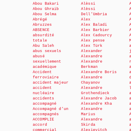
Abou Bakari
Alèssi
Abou Ghraib
Alèssi
Abou Selma
Dell’Umbria
Abrégé
Alex
Abruzzes
Alex Baladi
ABSENCE
Alex Barbier
absurdité
Alex Cadourcy
totale
Alex pense
Abu Saleh
Alex Türk
abus sexuels
Alexander
abusé
Alexandre
sexuellement
Alexandre
académique
Berkman
Accident
Alexandre Boris
ferroviaire
Alexandre
accident majeur
Chayanov
accident
Alexandre
nucléaire
Grothendieck
accidents
Alexandre Jacob
accompagné
Alexandre Kha
Accompagné d’un
Alexandre
accompagnés
Marius
ACCOMPLIE
Alexandre
accord
Skirda
commercial
Alexievitch