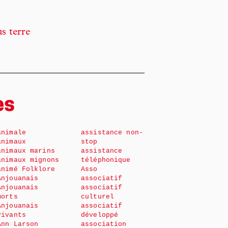
us terre
es
animale
assistance non-
animaux
stop
animaux marins
assistance
animaux mignons
téléphonique
animé Folklore
Asso
Anjouanais
associatif
Anjouanais
associatif
morts
culturel
Anjouanais
associatif
vivants
développé
Ann Larson
association