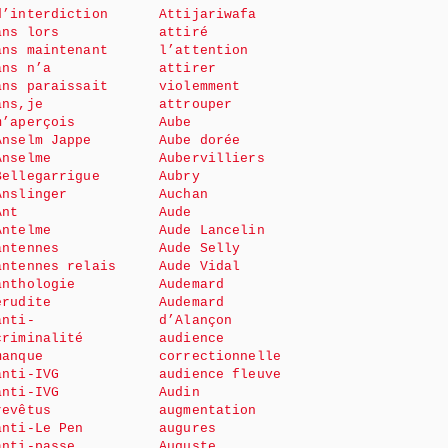
d’interdiction
Attijariwafa
ans lors
attiré
ans maintenant
l’attention
ans n’a
attirer
ans paraissait
violemment
ans,je
attrouper
m’aperçois
Aube
Anselm Jappe
Aube dorée
Anselme
Aubervilliers
Bellegarrigue
Aubry
Anslinger
Auchan
Ant
Aude
Antelme
Aude Lancelin
antennes
Aude Selly
antennes relais
Aude Vidal
anthologie
Audemard
érudite
Audemard
anti-
d’Alançon
criminalité
audience
manque
correctionnelle
anti-IVG
audience fleuve
anti-IVG
Audin
revêtus
augmentation
anti-Le Pen
augures
anti-passe
Auguste