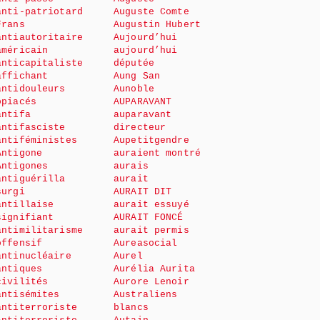
anti-patriotard
Auguste Comte
Frans
Augustin Hubert
antiautoritaire
Aujourd’hui
américain
aujourd’hui
anticapitaliste
députée
affichant
Aung San
antidouleurs
Aunoble
opiacés
AUPARAVANT
antifa
auparavant
antifasciste
directeur
antiféministes
Aupetitgendre
Antigone
auraient montré
Antigones
aurais
antiguérilla
aurait
surgi
AURAIT DIT
antillaise
aurait essuyé
signifiant
AURAIT FONCÉ
antimilitarisme
aurait permis
offensif
Aureasocial
antinucléaire
Aurel
antiques
Aurélia Aurita
civilités
Aurore Lenoir
antisémites
Australiens
antiterroriste
blancs