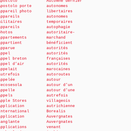
Apostolo
Automne dernier
Apostolo porte
autonomes
appareil photo
libertaires
appareils
autonomes
militaires
temporaires
appareils
autophagie
photos
autoritaire-
appartements
marchand
appartient
bénéficient
apparue
autorités
appel
autorités
Appel breton
françaises
appel d’air
autorités
appelait
marocaines
autrefois
autoroutes
appelée
autour
Cecosesola
autour d’un
appelle
autour d’une
Appels
autrefois
Apple Stores
villageois
Application
autrichienne
International
Borealis
application
Auvergnates
sanglante
Auvergnates
applications
venant