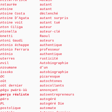
Antiterroriste
Autain
instaurée
autant
Antoine
autant
Antoine Costa
déclenché
Antoine D’Agata
autant surpris
Antoine voit
autant tué
Anton Ciliga
auteur
Antonella
auteur-clé
Monetti
Raoul
Antoni Gaudi
auteurs
Antonio échappe
authentique
Antonio Ferrara
professeur
António
authentique
Guterres
rusticité
Anvil
Autobiographie
Anzoumane
d’un
Sissoko
autobiographie
AOC
picaresque
août
autochtones
août dernier
autocollants
Apégu pwärä-ùù
annonçant
aperçu réaliste
autoentrepreneurs
Apéro
autogéré
APL
autogéré Die
apostolique
automate