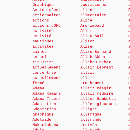
Graphique
quotidienne
Action s’est
align
actionnaires
alimentaire
actions
Aline
actions CQFD
Archimbaud
activités
Aliot
activités
Aliou Sall
nautiques
Alison
activités
Alizé
saines
Alizé Bernard
actuel
Allah Akbar
titulaire
Allahou akbar
actuellement
Allain Leprest
concentrée
allait
actuellement
allait
fermé
cruchement
Adama
allait réagir
Adama Kamara
allait réduire
Adama Traoré
allées Gambetta
Adaptation
allées glauques
Adaptation
Allègre
graphique
Allemagne
Adélaïde
allemande
Mukantabana
arrivée