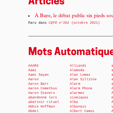
Articles
À Bure, le débat public six pieds so
Paru dans
CQFD
n°202 (octobre 2021)
Mots Automatiqu
AAARG
Alliandi
Aami
Alameda
Aami Sayan
Alan Lomax
Aaron
Alan Sillitoe
Aaron Barr
Alarm
Aaron Cometbus
Alarm Phone
Aaron Sievers
alarmes
abandonné lors
sismiques
abattoir rituel
Alba
Abbie Hoffman
Albanais
Abdel
Albert Camus