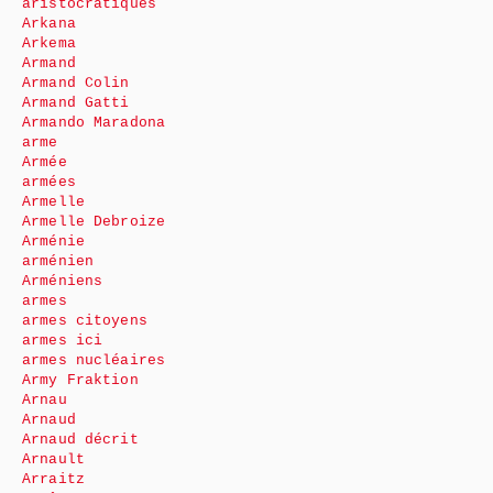
aristocratiques
Arkana
Arkema
Armand
Armand Colin
Armand Gatti
Armando Maradona
arme
Armée
armées
Armelle
Armelle Debroize
Arménie
arménien
Arméniens
armes
armes citoyens
armes ici
armes nucléaires
Army Fraktion
Arnau
Arnaud
Arnaud décrit
Arnault
Arraitz