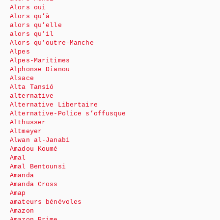
Alors oui
Alors qu’à
alors qu’elle
alors qu’il
Alors qu’outre-Manche
Alpes
Alpes-Maritimes
Alphonse Dianou
Alsace
Alta Tansió
alternative
Alternative Libertaire
Alternative-Police s’offusque
Althusser
Altmeyer
Alwan al-Janabi
Amadou Koumé
Amal
Amal Bentounsi
Amanda
Amanda Cross
Amap
amateurs bénévoles
Amazon
Amazon Prime