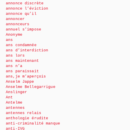
annonce discrète
annonce l’éviction
annonce qu’il
annoncer
annonceurs
annuel s’impose
Anonyme
ans
ans condamnée
ans d’interdiction
ans lors
ans maintenant
ans n’a
ans paraissait
ans,je m’aperçois
Anselm Jappe
Anselme Bellegarrigue
Anslinger
Ant
Antelme
antennes
antennes relais
anthologie érudite
anti-criminalité manque
anti-IVG