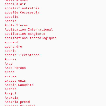
appel d’air
appelait autrefois
appelée Cecosesola
appelle
Appels
Apple Stores
Application International
application sanglante
applications technologiques
apprend
apprendre
appris
appris l’existence
Appuii
Arab
Arab horses
arabe
arabes
arabes unis
Arabie Saoudite
Arafat
Arajol
Araksia
Araksia prend