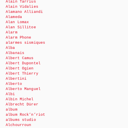
Alain Tarrius
Alain Vidalies
Alamano Alliandi
Alameda
Alan Lomax
Alan Sillitoe
Alarm
Alarm Phone
alarmes sismiques
Alba
Albanais
Albert Camus
Albert Dupontel
Albert Ogien
Albert Thierry
Albertini
Alberto
Alberto Manguel
Albi
Albin Michel
Albrecht Dürer
album
album Rock’n’riot
albums studio
Alchourroun