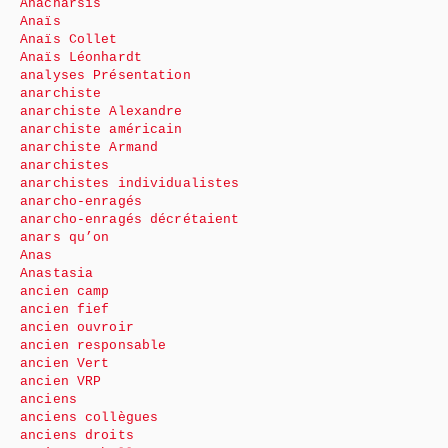
Anacharsis
Anaïs
Anaïs Collet
Anaïs Léonhardt
analyses Présentation
anarchiste
anarchiste Alexandre
anarchiste américain
anarchiste Armand
anarchistes
anarchistes individualistes
anarcho-enragés
anarcho-enragés décrétaient
anars qu’on
Anas
Anastasia
ancien camp
ancien fief
ancien ouvroir
ancien responsable
ancien Vert
ancien VRP
anciens
anciens collègues
anciens droits