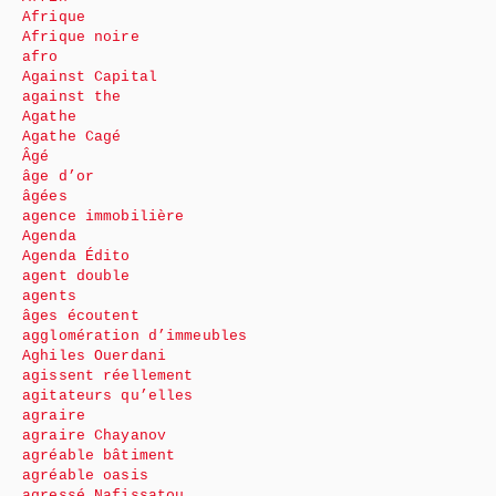
Afrique
Afrique noire
afro
Against Capital
against the
Agathe
Agathe Cagé
Âgé
âge d’or
âgées
agence immobilière
Agenda
Agenda Édito
agent double
agents
âges écoutent
agglomération d’immeubles
Aghiles Ouerdani
agissent réellement
agitateurs qu’elles
agraire
agraire Chayanov
agréable bâtiment
agréable oasis
agressé Nafissatou