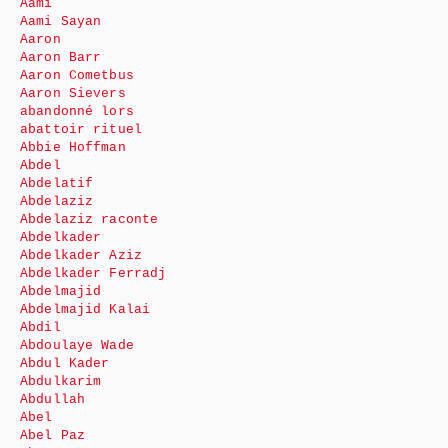
Aami
Aami Sayan
Aaron
Aaron Barr
Aaron Cometbus
Aaron Sievers
abandonné lors
abattoir rituel
Abbie Hoffman
Abdel
Abdelatif
Abdelaziz
Abdelaziz raconte
Abdelkader
Abdelkader Aziz
Abdelkader Ferradj
Abdelmajid
Abdelmajid Kalai
Abdil
Abdoulaye Wade
Abdul Kader
Abdulkarim
Abdullah
Abel
Abel Paz