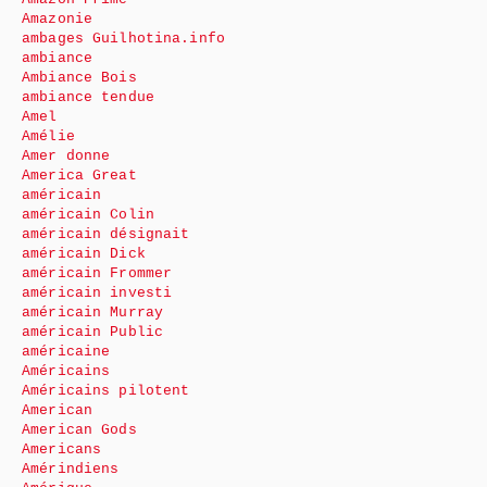
Amazonie
ambages Guilhotina.info
ambiance
Ambiance Bois
ambiance tendue
Amel
Amélie
Amer donne
America Great
américain
américain Colin
américain désignait
américain Dick
américain Frommer
américain investi
américain Murray
américain Public
américaine
Américains
Américains pilotent
American
American Gods
Americans
Amérindiens