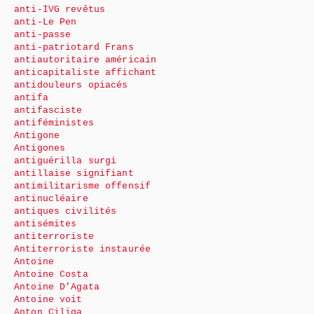
anti-IVG revêtus
anti-Le Pen
anti-passe
anti-patriotard Frans
antiautoritaire américain
anticapitaliste affichant
antidouleurs opiacés
antifa
antifasciste
antiféministes
Antigone
Antigones
antiguérilla surgi
antillaise signifiant
antimilitarisme offensif
antinucléaire
antiques civilités
antisémites
antiterroriste
Antiterroriste instaurée
Antoine
Antoine Costa
Antoine D’Agata
Antoine voit
Anton Ciliga