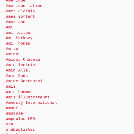
Amérique
Amérique latine
Âmes d’Atala
âmes sortent
Ameziane
ami
ami lecteur
ami Sarkozy
ami Thomas
Ami.e
Amidou
Amidou Château
Amie lectrice
Amin Allal
Amin Dada
Amine Bentounsi
amis
amis hommes
amis illustrateurs
Amnesty International
amont
ampoule
ampoules LED
Ana
anabaptistes