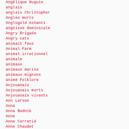
Angélique Huguin
anglais
anglais Christopher
Angles morts
Anglogold Ashanti
angoisse dominicale
Angry Brigade
Angry cats
animait feus
Animal Farm
animal irrationnel
animale
animaux
animaux marins
animaux mignons
animé Folklore
Anjouanais
Anjouanais morts
Anjouanais vivants
Ann Larson
Anna
Anna Bednik
Anne
Anne Carratié
Anne Chaudet