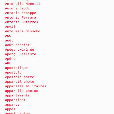
Antonella Monetti
Antoni Gaudi
Antonio échappe
Antonio Ferrara
António Guterres
Anvil
Anzoumane Sissoko
AOC
août
août dernier
Apégu pwärä-ùù
aperçu réaliste
Apéro
APL
apostolique
Apostolo
Apostolo porte
appareil photo
appareils militaires
appareils photos
appartements
appartient
apparue
appel
Appel breton