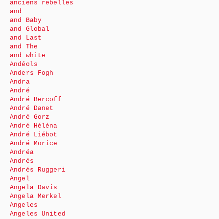
anciens rebelles
and
and Baby
and Global
and Last
and The
and white
Andéols
Anders Fogh
Andra
André
André Bercoff
André Danet
André Gorz
André Héléna
André Liébot
André Morice
Andréa
Andrés
Andrés Ruggeri
Angel
Angela Davis
Angela Merkel
Angeles
Angeles United