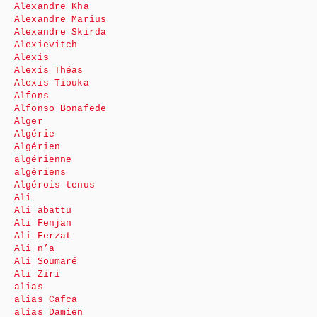
Alexandre Kha
Alexandre Marius
Alexandre Skirda
Alexievitch
Alexis
Alexis Théas
Alexis Tiouka
Alfons
Alfonso Bonafede
Alger
Algérie
Algérien
algérienne
algériens
Algérois tenus
Ali
Ali abattu
Ali Fenjan
Ali Ferzat
Ali n’a
Ali Soumaré
Ali Ziri
alias
alias Cafca
alias Damien