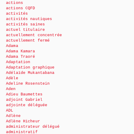
actions
actions CQFD
activités
activités nautiques
activités saines
actuel titulaire
actuellement concentrée
actuellement fermé
Adama
Adama Kamara
Adama Traoré
Adaptation
Adaptation graphique
Adélaïde Mukantabana
Adèle
Adeline Rosenstein
Aden
Adieu Baumettes
adjoint Gabriel
adjointe déléguée
ADL
Adlène
Adlène Hicheur
administrateur délégué
administratif