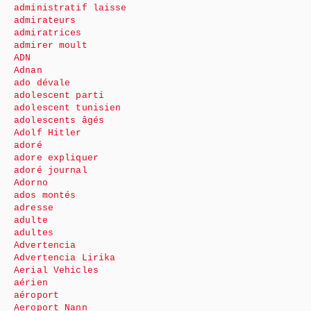
administratif laisse
admirateurs
admiratrices
admirer moult
ADN
Adnan
ado dévale
adolescent parti
adolescent tunisien
adolescents âgés
Adolf Hitler
adoré
adore expliquer
adoré journal
Adorno
ados montés
adresse
adulte
adultes
Advertencia
Advertencia Lirika
Aerial Vehicles
aérien
aéroport
Aeroport Nann