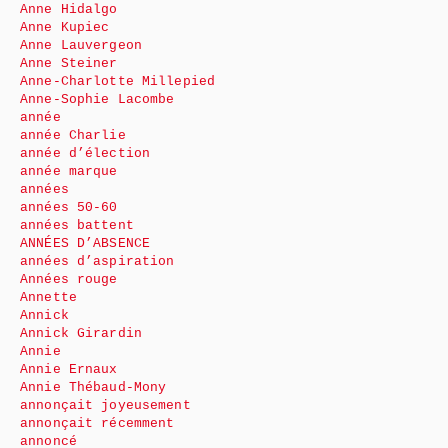
Anne Hidalgo
Anne Kupiec
Anne Lauvergeon
Anne Steiner
Anne-Charlotte Millepied
Anne-Sophie Lacombe
année
année Charlie
année d’élection
année marque
années
années 50-60
années battent
ANNÉES D’ABSENCE
années d’aspiration
Années rouge
Annette
Annick
Annick Girardin
Annie
Annie Ernaux
Annie Thébaud-Mony
annonçait joyeusement
annonçait récemment
annoncé