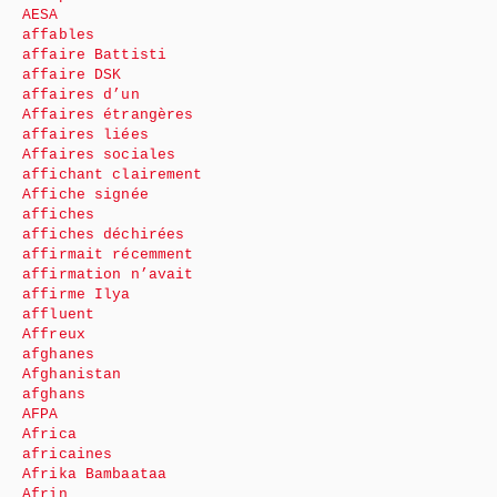
AESA
affables
affaire Battisti
affaire DSK
affaires d’un
Affaires étrangères
affaires liées
Affaires sociales
affichant clairement
Affiche signée
affiches
affiches déchirées
affirmait récemment
affirmation n’avait
affirme Ilya
affluent
Affreux
afghanes
Afghanistan
afghans
AFPA
Africa
africaines
Afrika Bambaataa
Afrin