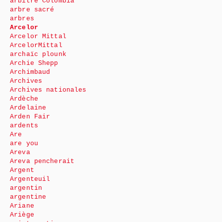
arbitre Colombia
arbre sacré
arbres
Arcelor
Arcelor Mittal
ArcelorMittal
archaïc plounk
Archie Shepp
Archimbaud
Archives
Archives nationales
Ardèche
Ardelaine
Arden Fair
ardents
Are
are you
Areva
Areva pencherait
Argent
Argenteuil
argentin
argentine
Ariane
Ariège