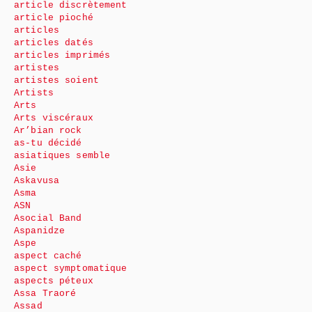
article discrètement
article pioché
articles
articles datés
articles imprimés
artistes
artistes soient
Artists
Arts
Arts viscéraux
Ar’bian rock
as-tu décidé
asiatiques semble
Asie
Askavusa
Asma
ASN
Asocial Band
Aspanidze
Aspe
aspect caché
aspect symptomatique
aspects péteux
Assa Traoré
Assad