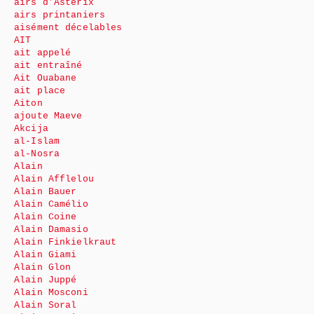
airs d’Astérix
airs printaniers
aisément décelables
AIT
ait appelé
ait entraîné
Ait Ouabane
ait place
Aiton
ajoute Maeve
Akcija
al-Islam
al-Nosra
Alain
Alain Afflelou
Alain Bauer
Alain Camélio
Alain Coine
Alain Damasio
Alain Finkielkraut
Alain Giami
Alain Glon
Alain Juppé
Alain Mosconi
Alain Soral