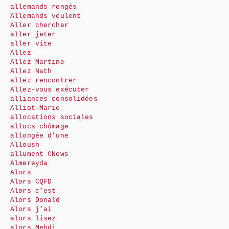
allemands rongés
Allemands veulent
Aller chercher
aller jeter
aller vite
Allez
Allez Martine
Allez Nath
allez rencontrer
Allez-vous exécuter
alliances consolidées
Alliot-Marie
allocations sociales
allocs chômage
allongée d’une
Alloush
allument CNews
Almereyda
Alors
Alors CQFD
Alors c’est
Alors Donald
Alors j’ai
alors lisez
alors Mehdi