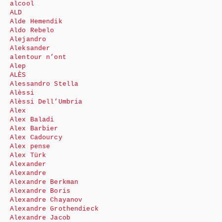
alcool
ALD
Alde Hemendik
Aldo Rebelo
Alejandro
Aleksander
alentour n’ont
Alep
ALÈS
Alessandro Stella
Alèssi
Alèssi Dell’Umbria
Alex
Alex Baladi
Alex Barbier
Alex Cadourcy
Alex pense
Alex Türk
Alexander
Alexandre
Alexandre Berkman
Alexandre Boris
Alexandre Chayanov
Alexandre Grothendieck
Alexandre Jacob