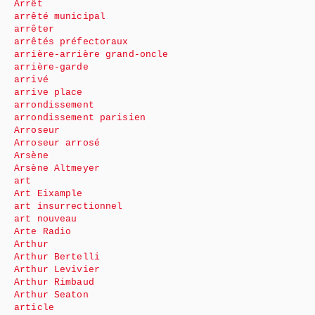
Arrêt
arrêté municipal
arrêter
arrêtés préfectoraux
arrière-arrière grand-oncle
arrière-garde
arrivé
arrive place
arrondissement
arrondissement parisien
Arroseur
Arroseur arrosé
Arsène
Arsène Altmeyer
art
Art Eixample
art insurrectionnel
art nouveau
Arte Radio
Arthur
Arthur Bertelli
Arthur Levivier
Arthur Rimbaud
Arthur Seaton
article