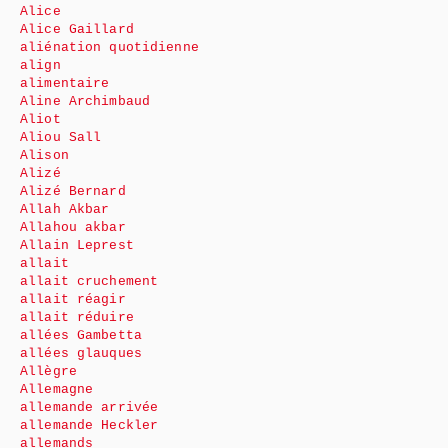
Alice
Alice Gaillard
aliénation quotidienne
align
alimentaire
Aline Archimbaud
Aliot
Aliou Sall
Alison
Alizé
Alizé Bernard
Allah Akbar
Allahou akbar
Allain Leprest
allait
allait cruchement
allait réagir
allait réduire
allées Gambetta
allées glauques
Allègre
Allemagne
allemande arrivée
allemande Heckler
allemands