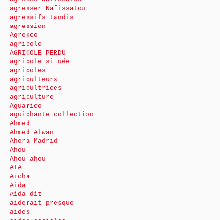
agresser Nafissatou
agressifs tandis
agression
Agrexco
agricole
AGRICOLE PERDU
agricole située
agricoles
agriculteurs
agricultrices
agriculture
Aguarico
aguichante collection
Ahmed
Ahmed Alwan
Ahora Madrid
Ahou
Ahou ahou
AIA
Aïcha
Aida
Aida dit
aiderait presque
aides