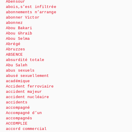
Abensour
abois,s’est infiltrée
abonnements n’arrange
abonner Victor
abonnez
Abou Bakari
Abou Ghraib
Abou Selma
Abrégé
Abruzzes
ABSENCE
absurdité totale
Abu Saleh
abus sexuels
abusé sexuellement
académique
Accident ferroviaire
accident majeur
accident nucléaire
accidents
accompagné
Accompagné d’un
accompagnés
ACCOMPLIE
accord commercial