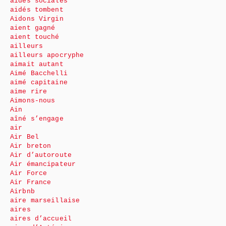
aides sociales
aidés tombent
Aidons Virgin
aient gagné
aient touché
ailleurs
ailleurs apocryphe
aimait autant
Aimé Bacchelli
aimé capitaine
aime rire
Aimons-nous
Ain
aîné s’engage
air
Air Bel
Air breton
Air d’autoroute
Air émancipateur
Air Force
Air France
Airbnb
aire marseillaise
aires
aires d’accueil