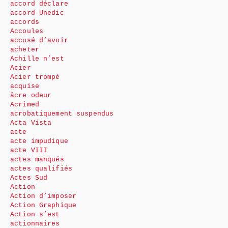
accord déclare
accord Unedic
accords
Accoules
accusé d’avoir
acheter
Achille n’est
Acier
Acier trompé
acquise
âcre odeur
Acrimed
acrobatiquement suspendus
Acta Vista
acte
acte impudique
acte VIII
actes manqués
actes qualifiés
Actes Sud
Action
Action d’imposer
Action Graphique
Action s’est
actionnaires