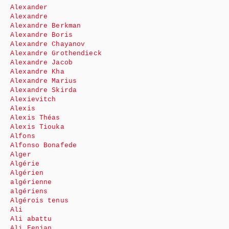
Alexander
Alexandre
Alexandre Berkman
Alexandre Boris
Alexandre Chayanov
Alexandre Grothendieck
Alexandre Jacob
Alexandre Kha
Alexandre Marius
Alexandre Skirda
Alexievitch
Alexis
Alexis Théas
Alexis Tiouka
Alfons
Alfonso Bonafede
Alger
Algérie
Algérien
algérienne
algériens
Algérois tenus
Ali
Ali abattu
Ali Fenjan