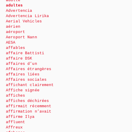
adulte
adultes
Advertencia
Advertencia Lirika
Aerial Vehicles
aérien
aéroport
Aeroport Nann
AESA
affables
affaire Battisti
affaire DSK
affaires d’un
Affaires étrangères
affaires liées
Affaires sociales
affichant clairement
Affiche signée
affiches
affiches déchirées
affirmait récemment
affirmation n’avait
affirme Ilya
affluent
Affreux