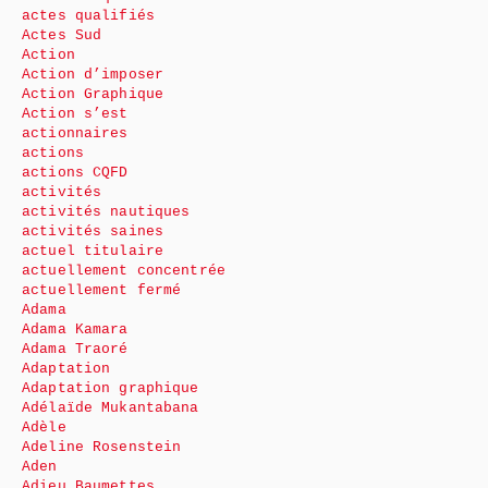
actes qualifiés
Actes Sud
Action
Action d’imposer
Action Graphique
Action s’est
actionnaires
actions
actions CQFD
activités
activités nautiques
activités saines
actuel titulaire
actuellement concentrée
actuellement fermé
Adama
Adama Kamara
Adama Traoré
Adaptation
Adaptation graphique
Adélaïde Mukantabana
Adèle
Adeline Rosenstein
Aden
Adieu Baumettes