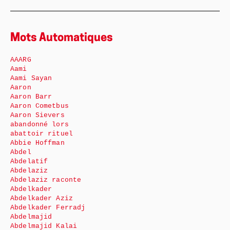
Mots Automatiques
AAARG
Aami
Aami Sayan
Aaron
Aaron Barr
Aaron Cometbus
Aaron Sievers
abandonné lors
abattoir rituel
Abbie Hoffman
Abdel
Abdelatif
Abdelaziz
Abdelaziz raconte
Abdelkader
Abdelkader Aziz
Abdelkader Ferradj
Abdelmajid
Abdelmajid Kalai