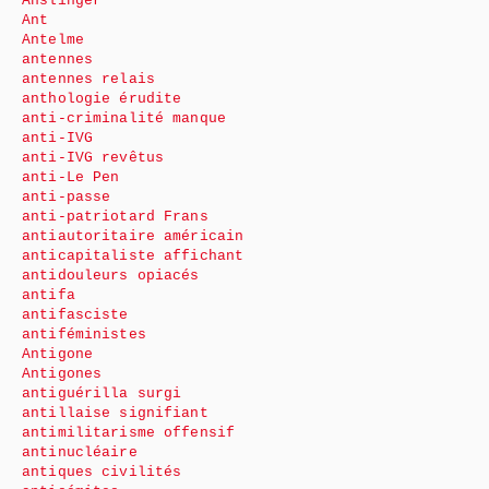
Anslinger
Ant
Antelme
antennes
antennes relais
anthologie érudite
anti-criminalité manque
anti-IVG
anti-IVG revêtus
anti-Le Pen
anti-passe
anti-patriotard Frans
antiautoritaire américain
anticapitaliste affichant
antidouleurs opiacés
antifa
antifasciste
antiféministes
Antigone
Antigones
antiguérilla surgi
antillaise signifiant
antimilitarisme offensif
antinucléaire
antiques civilités