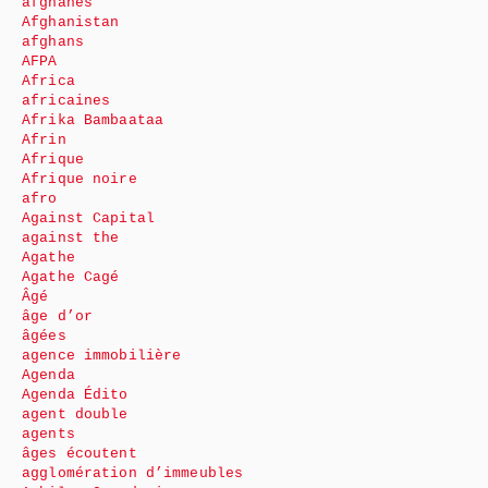
afghanes
Afghanistan
afghans
AFPA
Africa
africaines
Afrika Bambaataa
Afrin
Afrique
Afrique noire
afro
Against Capital
against the
Agathe
Agathe Cagé
Âgé
âge d’or
âgées
agence immobilière
Agenda
Agenda Édito
agent double
agents
âges écoutent
agglomération d’immeubles