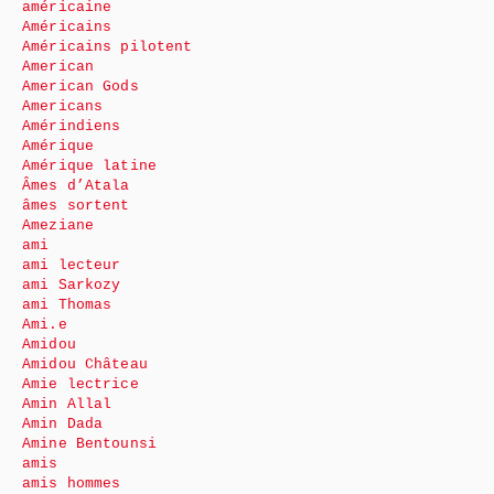
américaine
Américains
Américains pilotent
American
American Gods
Americans
Amérindiens
Amérique
Amérique latine
Âmes d’Atala
âmes sortent
Ameziane
ami
ami lecteur
ami Sarkozy
ami Thomas
Ami.e
Amidou
Amidou Château
Amie lectrice
Amin Allal
Amin Dada
Amine Bentounsi
amis
amis hommes