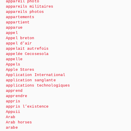
appareil photo
appareils militaires
appareils photos
appartements
appartient
apparue
appel
Appel breton
appel d’air
appelait autrefois
appelée Cecosesola
appelle
Appels
Apple Stores
Application International
application sanglante
applications technologiques
apprend
apprendre
appris
appris l’existence
Appuii
Arab
Arab horses
arabe