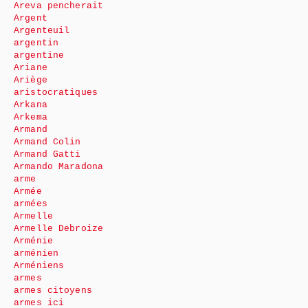
Areva pencherait
Argent
Argenteuil
argentin
argentine
Ariane
Ariège
aristocratiques
Arkana
Arkema
Armand
Armand Colin
Armand Gatti
Armando Maradona
arme
Armée
armées
Armelle
Armelle Debroize
Arménie
arménien
Arméniens
armes
armes citoyens
armes ici