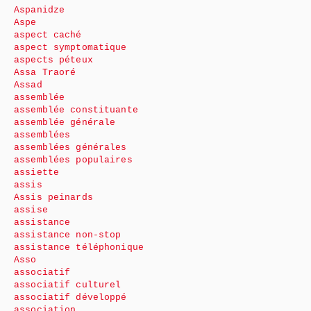
Aspanidze
Aspe
aspect caché
aspect symptomatique
aspects péteux
Assa Traoré
Assad
assemblée
assemblée constituante
assemblée générale
assemblées
assemblées générales
assemblées populaires
assiette
assis
Assis peinards
assise
assistance
assistance non-stop
assistance téléphonique
Asso
associatif
associatif culturel
associatif développé
association