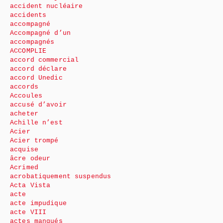
accident nucléaire
accidents
accompagné
Accompagné d’un
accompagnés
ACCOMPLIE
accord commercial
accord déclare
accord Unedic
accords
Accoules
accusé d’avoir
acheter
Achille n’est
Acier
Acier trompé
acquise
âcre odeur
Acrimed
acrobatiquement suspendus
Acta Vista
acte
acte impudique
acte VIII
actes manqués