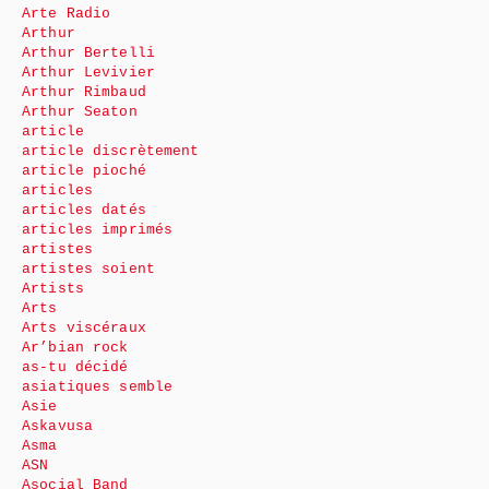
Arte Radio
Arthur
Arthur Bertelli
Arthur Levivier
Arthur Rimbaud
Arthur Seaton
article
article discrètement
article pioché
articles
articles datés
articles imprimés
artistes
artistes soient
Artists
Arts
Arts viscéraux
Ar’bian rock
as-tu décidé
asiatiques semble
Asie
Askavusa
Asma
ASN
Asocial Band