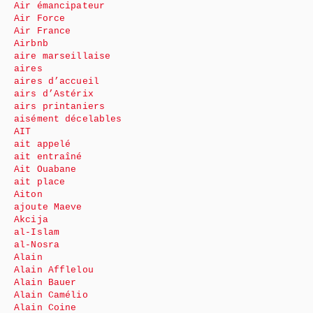
Air émancipateur
Air Force
Air France
Airbnb
aire marseillaise
aires
aires d’accueil
airs d’Astérix
airs printaniers
aisément décelables
AIT
ait appelé
ait entraîné
Ait Ouabane
ait place
Aiton
ajoute Maeve
Akcija
al-Islam
al-Nosra
Alain
Alain Afflelou
Alain Bauer
Alain Camélio
Alain Coine