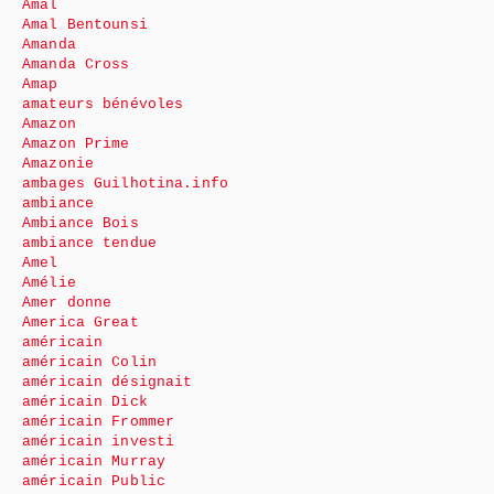
Amal
Amal Bentounsi
Amanda
Amanda Cross
Amap
amateurs bénévoles
Amazon
Amazon Prime
Amazonie
ambages Guilhotina.info
ambiance
Ambiance Bois
ambiance tendue
Amel
Amélie
Amer donne
America Great
américain
américain Colin
américain désignait
américain Dick
américain Frommer
américain investi
américain Murray
américain Public