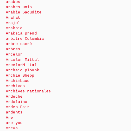
arabes
arabes unis
Arabie Saoudite
Arafat
Arajol
Araksia
Araksia prend
arbitre Colombia
arbre sacré
arbres
Arcelor
Arcelor Mittal
ArcelorMittal
archaïc plounk
Archie Shepp
Archimbaud
Archives
Archives nationales
Ardèche
Ardelaine
Arden Fair
ardents
Are
are you
Areva