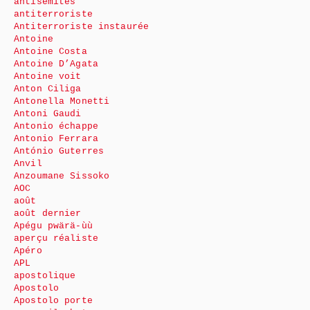
antisémites
antiterroriste
Antiterroriste instaurée
Antoine
Antoine Costa
Antoine D’Agata
Antoine voit
Anton Ciliga
Antonella Monetti
Antoni Gaudi
Antonio échappe
Antonio Ferrara
António Guterres
Anvil
Anzoumane Sissoko
AOC
août
août dernier
Apégu pwärä-ùù
aperçu réaliste
Apéro
APL
apostolique
Apostolo
Apostolo porte