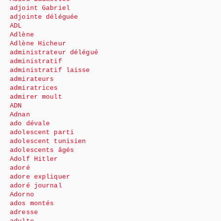
adjoint Gabriel
adjointe déléguée
ADL
Adlène
Adlène Hicheur
administrateur délégué
administratif
administratif laisse
admirateurs
admiratrices
admirer moult
ADN
Adnan
ado dévale
adolescent parti
adolescent tunisien
adolescents âgés
Adolf Hitler
adoré
adore expliquer
adoré journal
Adorno
ados montés
adresse