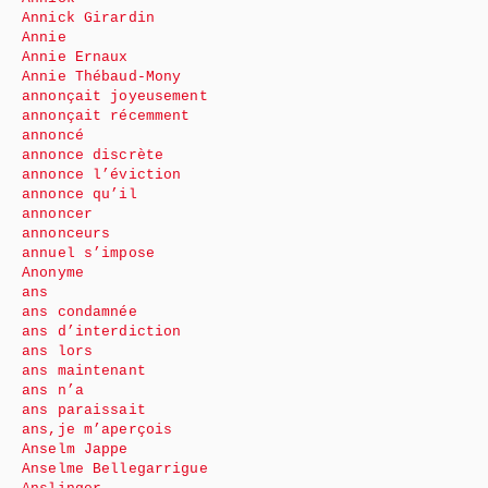
Annick Girardin
Annie
Annie Ernaux
Annie Thébaud-Mony
annonçait joyeusement
annonçait récemment
annoncé
annonce discrète
annonce l’éviction
annonce qu’il
annoncer
annonceurs
annuel s’impose
Anonyme
ans
ans condamnée
ans d’interdiction
ans lors
ans maintenant
ans n’a
ans paraissait
ans,je m’aperçois
Anselm Jappe
Anselme Bellegarrigue