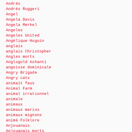
Andrés
Andrés Ruggeri
Angel
Angela Davis
Angela Merkel
Angeles
Angeles United
Angélique Huguin
anglais
anglais Christopher
Angles morts
Anglogold Ashanti
angoisse dominicale
Angry Brigade
Angry cats
animait feus
Animal Farm
animal irrationnel
animale
animaux
animaux marins
animaux mignons
animé Folklore
Anjouanais
Anjouanais morts