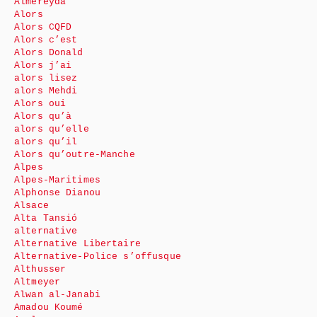
Almereyda
Alors
Alors CQFD
Alors c’est
Alors Donald
Alors j’ai
alors lisez
alors Mehdi
Alors oui
Alors qu’à
alors qu’elle
alors qu’il
Alors qu’outre-Manche
Alpes
Alpes-Maritimes
Alphonse Dianou
Alsace
Alta Tansió
alternative
Alternative Libertaire
Alternative-Police s’offusque
Althusser
Altmeyer
Alwan al-Janabi
Amadou Koumé