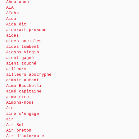
Ahou ahou
AIA
Aïcha
Aida
Aida dit
aiderait presque
aides
aides sociales
aidés tombent
Aidons Virgin
aient gagné
aient touché
ailleurs
ailleurs apocryphe
aimait autant
Aimé Bacchelli
aimé capitaine
aime rire
Aimons-nous
Ain
aîné s’engage
air
Air Bel
Air breton
Air d’autoroute