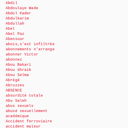
Abdil
Abdoulaye Wade
Abdul Kader
Abdulkarim
Abdullah
Abel
Abel Paz
Abensour
abois,s’est infiltrée
abonnements n’arrange
abonner Victor
abonnez
Abou Bakari
Abou Ghraib
Abou Selma
Abrégé
Abruzzes
ABSENCE
absurdité totale
Abu Saleh
abus sexuels
abusé sexuellement
académique
Accident ferroviaire
accident majeur