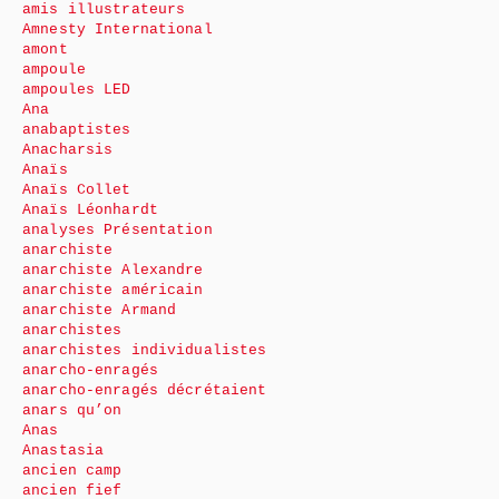
amis illustrateurs
Amnesty International
amont
ampoule
ampoules LED
Ana
anabaptistes
Anacharsis
Anaïs
Anaïs Collet
Anaïs Léonhardt
analyses Présentation
anarchiste
anarchiste Alexandre
anarchiste américain
anarchiste Armand
anarchistes
anarchistes individualistes
anarcho-enragés
anarcho-enragés décrétaient
anars qu’on
Anas
Anastasia
ancien camp
ancien fief