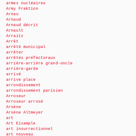
armes nucléaires
Army Fraktion
Arnau
Arnaud
Arnaud décrit
Arnault
Arraitz
Arrêt
arrêté municipal
arrêter
arrêtés préfectoraux
arrière-arrière grand-oncle
arrière-garde
arrivé
arrive place
arrondissement
arrondissement parisien
Arroseur
Arroseur arrosé
Arsène
Arsène Altmeyer
art
Art Eixample
art insurrectionnel
art nouveau