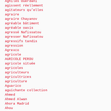
Aghiles Ouerdani
agissent réellement
agitateurs qu’elles
agraire
agraire Chayanov
agréable bâtiment
agréable oasis
agressé Nafissatou
agresser Nafissatou
agressifs tandis
agression
Agrexco
agricole
AGRICOLE PERDU
agricole située
agricoles
agriculteurs
agricultrices
agriculture
Aguarico
aguichante collection
Ahmed
Ahmed Alwan
Ahora Madrid
Ahou