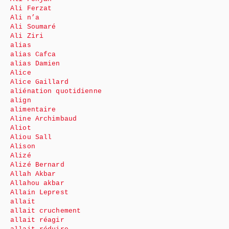
Ali Ferzat
Ali n’a
Ali Soumaré
Ali Ziri
alias
alias Cafca
alias Damien
Alice
Alice Gaillard
aliénation quotidienne
align
alimentaire
Aline Archimbaud
Aliot
Aliou Sall
Alison
Alizé
Alizé Bernard
Allah Akbar
Allahou akbar
Allain Leprest
allait
allait cruchement
allait réagir