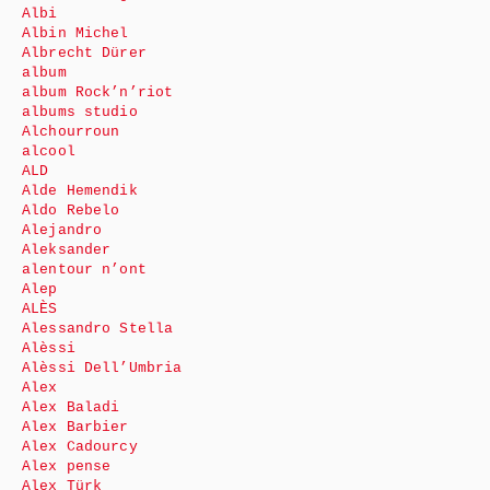
Albi
Albin Michel
Albrecht Dürer
album
album Rock’n’riot
albums studio
Alchourroun
alcool
ALD
Alde Hemendik
Aldo Rebelo
Alejandro
Aleksander
alentour n’ont
Alep
ALÈS
Alessandro Stella
Alèssi
Alèssi Dell’Umbria
Alex
Alex Baladi
Alex Barbier
Alex Cadourcy
Alex pense
Alex Türk