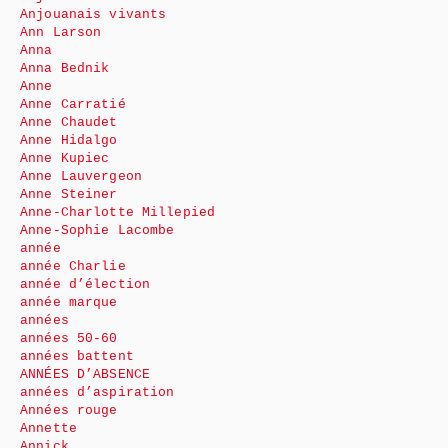
Anjouanais vivants
Ann Larson
Anna
Anna Bednik
Anne
Anne Carratié
Anne Chaudet
Anne Hidalgo
Anne Kupiec
Anne Lauvergeon
Anne Steiner
Anne-Charlotte Millepied
Anne-Sophie Lacombe
année
année Charlie
année d’élection
année marque
années
années 50-60
années battent
ANNÉES D’ABSENCE
années d’aspiration
Années rouge
Annette
Annick