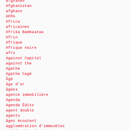
afghanes
Afghanistan
afghans
AFPA
Africa
africaines
Afrika Bambaataa
Afrin
Afrique
Afrique noire
afro
Against Capital
against the
Agathe
Agathe Cagé
Âgé
âge d’or
âgées
agence immobilière
Agenda
Agenda Édito
agent double
agents
âges écoutent
agglomération d’immeubles