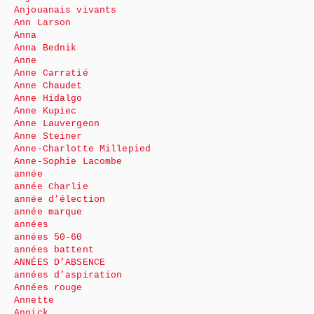
Anjouanais vivants
Ann Larson
Anna
Anna Bednik
Anne
Anne Carratié
Anne Chaudet
Anne Hidalgo
Anne Kupiec
Anne Lauvergeon
Anne Steiner
Anne-Charlotte Millepied
Anne-Sophie Lacombe
année
année Charlie
année d’élection
année marque
années
années 50-60
années battent
ANNÉES D’ABSENCE
années d’aspiration
Années rouge
Annette
Annick