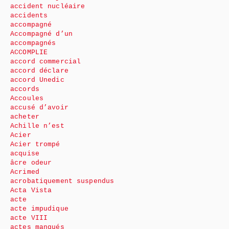
accident nucléaire
accidents
accompagné
Accompagné d’un
accompagnés
ACCOMPLIE
accord commercial
accord déclare
accord Unedic
accords
Accoules
accusé d’avoir
acheter
Achille n’est
Acier
Acier trompé
acquise
âcre odeur
Acrimed
acrobatiquement suspendus
Acta Vista
acte
acte impudique
acte VIII
actes manqués