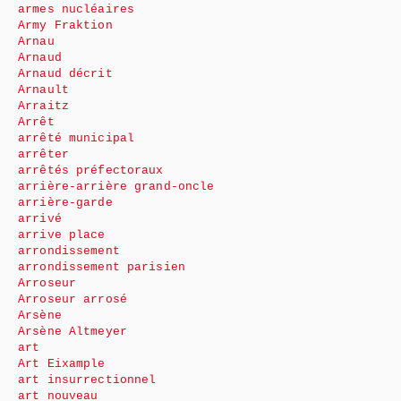
armes nucléaires
Army Fraktion
Arnau
Arnaud
Arnaud décrit
Arnault
Arraitz
Arrêt
arrêté municipal
arrêter
arrêtés préfectoraux
arrière-arrière grand-oncle
arrière-garde
arrivé
arrive place
arrondissement
arrondissement parisien
Arroseur
Arroseur arrosé
Arsène
Arsène Altmeyer
art
Art Eixample
art insurrectionnel
art nouveau