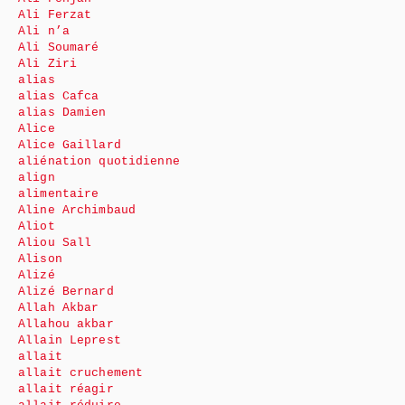
Ali Ferzat
Ali n’a
Ali Soumaré
Ali Ziri
alias
alias Cafca
alias Damien
Alice
Alice Gaillard
aliénation quotidienne
align
alimentaire
Aline Archimbaud
Aliot
Aliou Sall
Alison
Alizé
Alizé Bernard
Allah Akbar
Allahou akbar
Allain Leprest
allait
allait cruchement
allait réagir