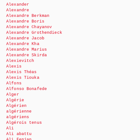
Alexander
Alexandre
Alexandre Berkman
Alexandre Boris
Alexandre Chayanov
Alexandre Grothendieck
Alexandre Jacob
Alexandre Kha
Alexandre Marius
Alexandre Skirda
Alexievitch
Alexis
Alexis Théas
Alexis Tiouka
Alfons
Alfonso Bonafede
Alger
Algérie
Algérien
algérienne
algériens
Algérois tenus
Ali
Ali abattu
Ali Fenjan