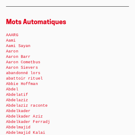
Mots Automatiques
AAARG
Aami
Aami Sayan
Aaron
Aaron Barr
Aaron Cometbus
Aaron Sievers
abandonné lors
abattoir rituel
Abbie Hoffman
Abdel
Abdelatif
Abdelaziz
Abdelaziz raconte
Abdelkader
Abdelkader Aziz
Abdelkader Ferradj
Abdelmajid
Abdelmajid Kalai