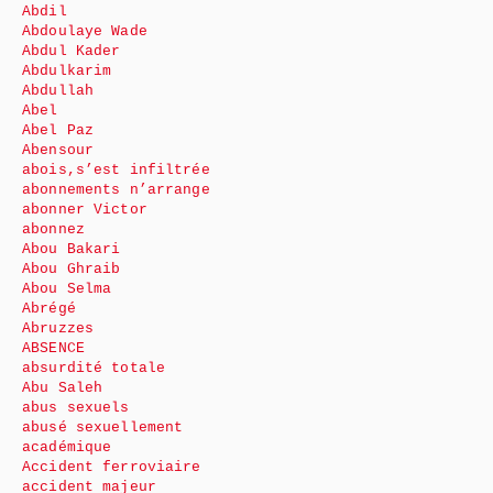
Abdil
Abdoulaye Wade
Abdul Kader
Abdulkarim
Abdullah
Abel
Abel Paz
Abensour
abois,s’est infiltrée
abonnements n’arrange
abonner Victor
abonnez
Abou Bakari
Abou Ghraib
Abou Selma
Abrégé
Abruzzes
ABSENCE
absurdité totale
Abu Saleh
abus sexuels
abusé sexuellement
académique
Accident ferroviaire
accident majeur