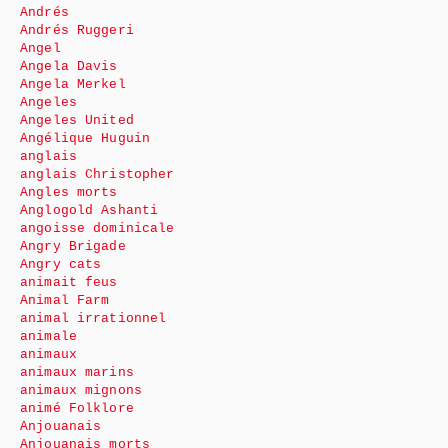
Andrés
Andrés Ruggeri
Angel
Angela Davis
Angela Merkel
Angeles
Angeles United
Angélique Huguin
anglais
anglais Christopher
Angles morts
Anglogold Ashanti
angoisse dominicale
Angry Brigade
Angry cats
animait feus
Animal Farm
animal irrationnel
animale
animaux
animaux marins
animaux mignons
animé Folklore
Anjouanais
Anjouanais morts