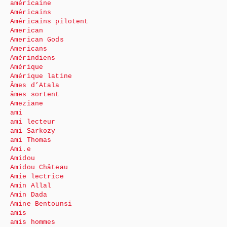
américaine
Américains
Américains pilotent
American
American Gods
Americans
Amérindiens
Amérique
Amérique latine
Âmes d’Atala
âmes sortent
Ameziane
ami
ami lecteur
ami Sarkozy
ami Thomas
Ami.e
Amidou
Amidou Château
Amie lectrice
Amin Allal
Amin Dada
Amine Bentounsi
amis
amis hommes