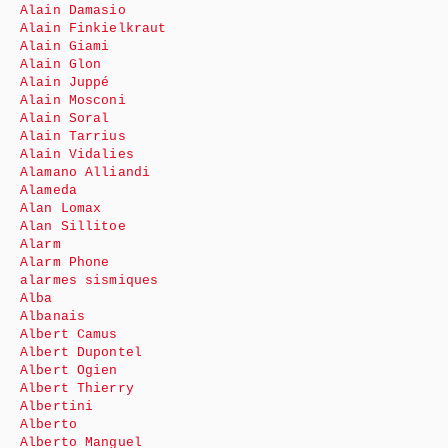
Alain Damasio
Alain Finkielkraut
Alain Giami
Alain Glon
Alain Juppé
Alain Mosconi
Alain Soral
Alain Tarrius
Alain Vidalies
Alamano Alliandi
Alameda
Alan Lomax
Alan Sillitoe
Alarm
Alarm Phone
alarmes sismiques
Alba
Albanais
Albert Camus
Albert Dupontel
Albert Ogien
Albert Thierry
Albertini
Alberto
Alberto Manguel