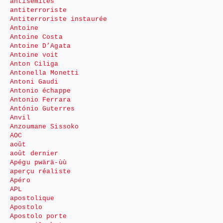
antisémites
antiterroriste
Antiterroriste instaurée
Antoine
Antoine Costa
Antoine D’Agata
Antoine voit
Anton Ciliga
Antonella Monetti
Antoni Gaudi
Antonio échappe
Antonio Ferrara
António Guterres
Anvil
Anzoumane Sissoko
AOC
août
août dernier
Apégu pwärä-ùù
aperçu réaliste
Apéro
APL
apostolique
Apostolo
Apostolo porte