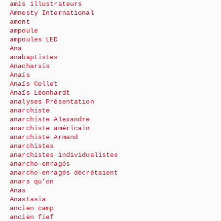
amis illustrateurs
Amnesty International
amont
ampoule
ampoules LED
Ana
anabaptistes
Anacharsis
Anaïs
Anaïs Collet
Anaïs Léonhardt
analyses Présentation
anarchiste
anarchiste Alexandre
anarchiste américain
anarchiste Armand
anarchistes
anarchistes individualistes
anarcho-enragés
anarcho-enragés décrétaient
anars qu’on
Anas
Anastasia
ancien camp
ancien fief