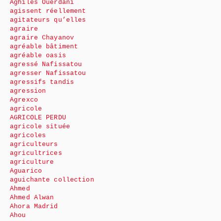
Aghiles Ouerdani
agissent réellement
agitateurs qu’elles
agraire
agraire Chayanov
agréable bâtiment
agréable oasis
agressé Nafissatou
agresser Nafissatou
agressifs tandis
agression
Agrexco
agricole
AGRICOLE PERDU
agricole située
agricoles
agriculteurs
agricultrices
agriculture
Aguarico
aguichante collection
Ahmed
Ahmed Alwan
Ahora Madrid
Ahou