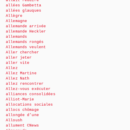
allait réduire
allées Gambetta
allées glauques
Allègre
Allemagne
allemande arrivée
allemande Heckler
allemands
allemands rongés
Allemands veulent
Aller chercher
aller jeter
aller vite
Allez
Allez Martine
Allez Nath
allez rencontrer
Allez-vous exécuter
alliances consolidées
Alliot-Marie
allocations sociales
allocs chômage
allongée d’une
Alloush
allument CNews