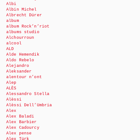
Albi
Albin Michel
Albrecht Dürer
album
album Rock’n’riot
albums studio
Alchourroun
alcool
ALD
Alde Hemendik
Aldo Rebelo
Alejandro
Aleksander
alentour n’ont
Alep
ALÈS
Alessandro Stella
Alèssi
Alèssi Dell’Umbria
Alex
Alex Baladi
Alex Barbier
Alex Cadourcy
Alex pense
Alex Türk