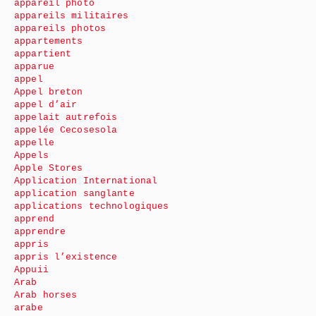
appareil photo
appareils militaires
appareils photos
appartements
appartient
apparue
appel
Appel breton
appel d’air
appelait autrefois
appelée Cecosesola
appelle
Appels
Apple Stores
Application International
application sanglante
applications technologiques
apprend
apprendre
appris
appris l’existence
Appuii
Arab
Arab horses
arabe