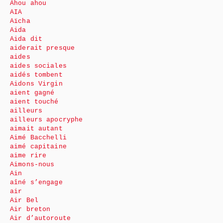
Ahou ahou
AIA
Aïcha
Aida
Aida dit
aiderait presque
aides
aides sociales
aidés tombent
Aidons Virgin
aient gagné
aient touché
ailleurs
ailleurs apocryphe
aimait autant
Aimé Bacchelli
aimé capitaine
aime rire
Aimons-nous
Ain
aîné s’engage
air
Air Bel
Air breton
Air d’autoroute