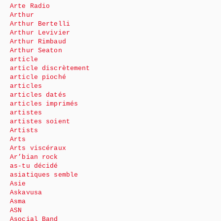
Arte Radio
Arthur
Arthur Bertelli
Arthur Levivier
Arthur Rimbaud
Arthur Seaton
article
article discrètement
article pioché
articles
articles datés
articles imprimés
artistes
artistes soient
Artists
Arts
Arts viscéraux
Ar’bian rock
as-tu décidé
asiatiques semble
Asie
Askavusa
Asma
ASN
Asocial Band