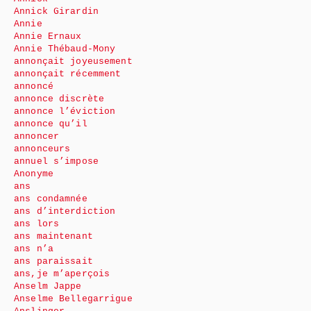
Annick Girardin
Annie
Annie Ernaux
Annie Thébaud-Mony
annonçait joyeusement
annonçait récemment
annoncé
annonce discrète
annonce l’éviction
annonce qu’il
annoncer
annonceurs
annuel s’impose
Anonyme
ans
ans condamnée
ans d’interdiction
ans lors
ans maintenant
ans n’a
ans paraissait
ans,je m’aperçois
Anselm Jappe
Anselme Bellegarrigue