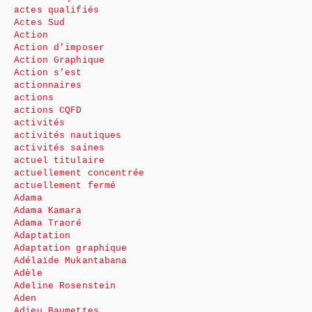
actes qualifiés
Actes Sud
Action
Action d’imposer
Action Graphique
Action s’est
actionnaires
actions
actions CQFD
activités
activités nautiques
activités saines
actuel titulaire
actuellement concentrée
actuellement fermé
Adama
Adama Kamara
Adama Traoré
Adaptation
Adaptation graphique
Adélaïde Mukantabana
Adèle
Adeline Rosenstein
Aden
Adieu Baumettes