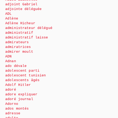
adjoint Gabriel
adjointe déléguée
ADL
Adlène
Adlène Hicheur
administrateur délégué
administratif
administratif laisse
admirateurs
admiratrices
admirer moult
ADN
Adnan
ado dévale
adolescent parti
adolescent tunisien
adolescents âgés
Adolf Hitler
adoré
adore expliquer
adoré journal
Adorno
ados montés
adresse