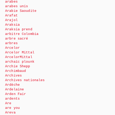
arabes
arabes unis
Arabie Saoudite
Arafat
Arajol
Araksia
Araksia prend
arbitre Colombia
arbre sacré
arbres
Arcelor
Arcelor Mittal
ArcelorMittal
archaïc plounk
Archie Shepp
Archimbaud
Archives
Archives nationales
Ardèche
Ardelaine
Arden Fair
ardents
Are
are you
Areva