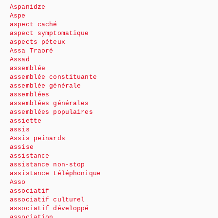
Aspanidze
Aspe
aspect caché
aspect symptomatique
aspects péteux
Assa Traoré
Assad
assemblée
assemblée constituante
assemblée générale
assemblées
assemblées générales
assemblées populaires
assiette
assis
Assis peinards
assise
assistance
assistance non-stop
assistance téléphonique
Asso
associatif
associatif culturel
associatif développé
association