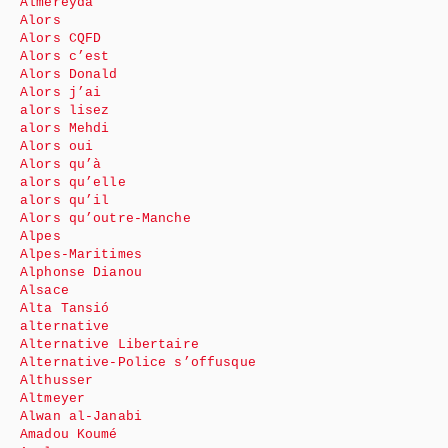
Almereyda
Alors
Alors CQFD
Alors c’est
Alors Donald
Alors j’ai
alors lisez
alors Mehdi
Alors oui
Alors qu’à
alors qu’elle
alors qu’il
Alors qu’outre-Manche
Alpes
Alpes-Maritimes
Alphonse Dianou
Alsace
Alta Tansió
alternative
Alternative Libertaire
Alternative-Police s’offusque
Althusser
Altmeyer
Alwan al-Janabi
Amadou Koumé