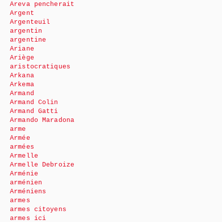
Areva pencherait
Argent
Argenteuil
argentin
argentine
Ariane
Ariège
aristocratiques
Arkana
Arkema
Armand
Armand Colin
Armand Gatti
Armando Maradona
arme
Armée
armées
Armelle
Armelle Debroize
Arménie
arménien
Arméniens
armes
armes citoyens
armes ici