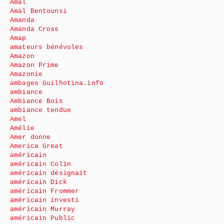
Amal
Amal Bentounsi
Amanda
Amanda Cross
Amap
amateurs bénévoles
Amazon
Amazon Prime
Amazonie
ambages Guilhotina.info
ambiance
Ambiance Bois
ambiance tendue
Amel
Amélie
Amer donne
America Great
américain
américain Colin
américain désignait
américain Dick
américain Frommer
américain investi
américain Murray
américain Public