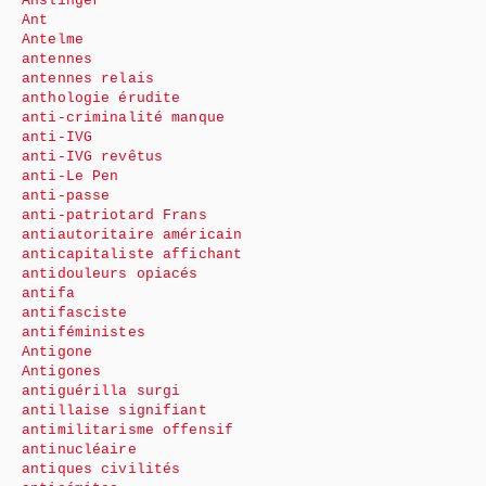
Anslinger
Ant
Antelme
antennes
antennes relais
anthologie érudite
anti-criminalité manque
anti-IVG
anti-IVG revêtus
anti-Le Pen
anti-passe
anti-patriotard Frans
antiautoritaire américain
anticapitaliste affichant
antidouleurs opiacés
antifa
antifasciste
antiféministes
Antigone
Antigones
antiguérilla surgi
antillaise signifiant
antimilitarisme offensif
antinucléaire
antiques civilités