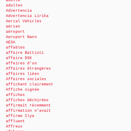
adulte
adultes
Advertencia
Advertencia Lirika
Aerial Vehicles
aérien
aéroport
Aeroport Nann
AESA
affables
affaire Battisti
affaire DSK
affaires d’un
Affaires étrangères
affaires liées
Affaires sociales
affichant clairement
Affiche signée
affiches
affiches déchirées
affirmait récemment
affirmation n’avait
affirme Ilya
affluent
Affreux