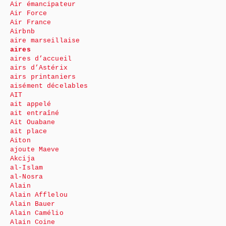
Air émancipateur
Air Force
Air France
Airbnb
aire marseillaise
aires
aires d’accueil
airs d’Astérix
airs printaniers
aisément décelables
AIT
ait appelé
ait entraîné
Ait Ouabane
ait place
Aiton
ajoute Maeve
Akcija
al-Islam
al-Nosra
Alain
Alain Afflelou
Alain Bauer
Alain Camélio
Alain Coine