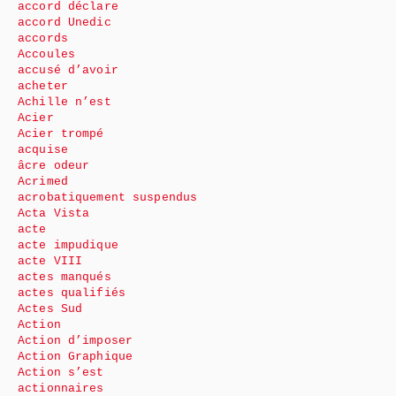
accord déclare
accord Unedic
accords
Accoules
accusé d’avoir
acheter
Achille n’est
Acier
Acier trompé
acquise
âcre odeur
Acrimed
acrobatiquement suspendus
Acta Vista
acte
acte impudique
acte VIII
actes manqués
actes qualifiés
Actes Sud
Action
Action d’imposer
Action Graphique
Action s’est
actionnaires