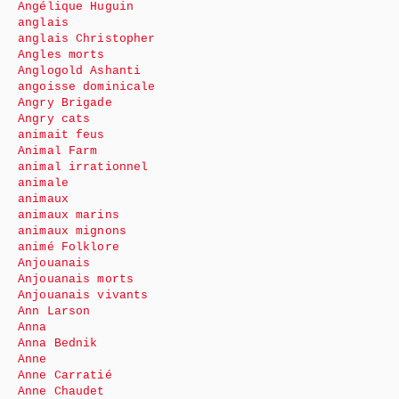
Angélique Huguin
anglais
anglais Christopher
Angles morts
Anglogold Ashanti
angoisse dominicale
Angry Brigade
Angry cats
animait feus
Animal Farm
animal irrationnel
animale
animaux
animaux marins
animaux mignons
animé Folklore
Anjouanais
Anjouanais morts
Anjouanais vivants
Ann Larson
Anna
Anna Bednik
Anne
Anne Carratié
Anne Chaudet