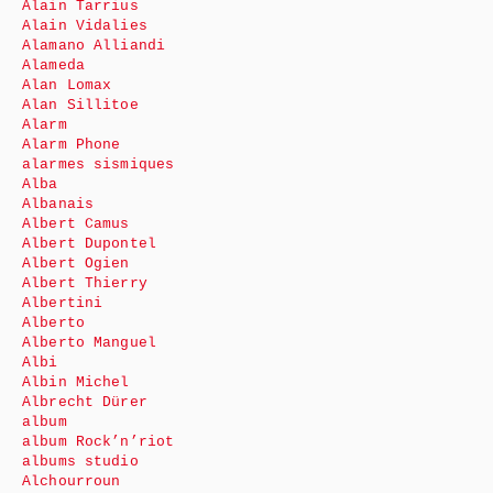
Alain Tarrius
Alain Vidalies
Alamano Alliandi
Alameda
Alan Lomax
Alan Sillitoe
Alarm
Alarm Phone
alarmes sismiques
Alba
Albanais
Albert Camus
Albert Dupontel
Albert Ogien
Albert Thierry
Albertini
Alberto
Alberto Manguel
Albi
Albin Michel
Albrecht Dürer
album
album Rock’n’riot
albums studio
Alchourroun