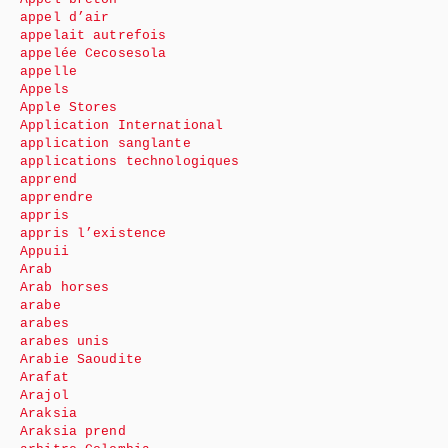
appel d’air
appelait autrefois
appelée Cecosesola
appelle
Appels
Apple Stores
Application International
application sanglante
applications technologiques
apprend
apprendre
appris
appris l’existence
Appuii
Arab
Arab horses
arabe
arabes
arabes unis
Arabie Saoudite
Arafat
Arajol
Araksia
Araksia prend