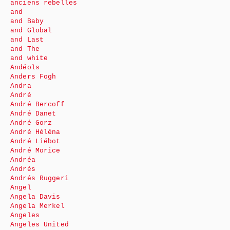
anciens rebelles
and
and Baby
and Global
and Last
and The
and white
Andéols
Anders Fogh
Andra
André
André Bercoff
André Danet
André Gorz
André Héléna
André Liébot
André Morice
Andréa
Andrés
Andrés Ruggeri
Angel
Angela Davis
Angela Merkel
Angeles
Angeles United