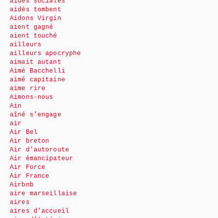
aides sociales
aidés tombent
Aidons Virgin
aient gagné
aient touché
ailleurs
ailleurs apocryphe
aimait autant
Aimé Bacchelli
aimé capitaine
aime rire
Aimons-nous
Ain
aîné s’engage
air
Air Bel
Air breton
Air d’autoroute
Air émancipateur
Air Force
Air France
Airbnb
aire marseillaise
aires
aires d’accueil