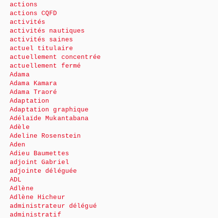
actions
actions CQFD
activités
activités nautiques
activités saines
actuel titulaire
actuellement concentrée
actuellement fermé
Adama
Adama Kamara
Adama Traoré
Adaptation
Adaptation graphique
Adélaïde Mukantabana
Adèle
Adeline Rosenstein
Aden
Adieu Baumettes
adjoint Gabriel
adjointe déléguée
ADL
Adlène
Adlène Hicheur
administrateur délégué
administratif