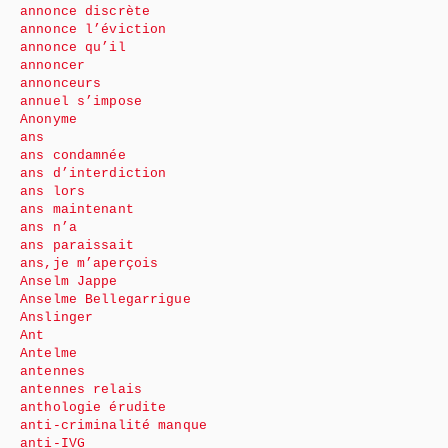
annonce discrète
annonce l’éviction
annonce qu’il
annoncer
annonceurs
annuel s’impose
Anonyme
ans
ans condamnée
ans d’interdiction
ans lors
ans maintenant
ans n’a
ans paraissait
ans,je m’aperçois
Anselm Jappe
Anselme Bellegarrigue
Anslinger
Ant
Antelme
antennes
antennes relais
anthologie érudite
anti-criminalité manque
anti-IVG