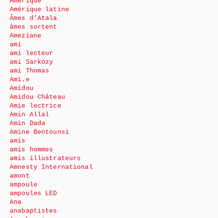
Amérique
Amérique latine
Âmes d’Atala
âmes sortent
Ameziane
ami
ami lecteur
ami Sarkozy
ami Thomas
Ami.e
Amidou
Amidou Château
Amie lectrice
Amin Allal
Amin Dada
Amine Bentounsi
amis
amis hommes
amis illustrateurs
Amnesty International
amont
ampoule
ampoules LED
Ana
anabaptistes