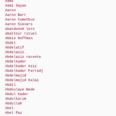
Aami
Aami Sayan
Aaron
Aaron Barr
Aaron Cometbus
Aaron Sievers
abandonné lors
abattoir rituel
Abbie Hoffman
Abdel
Abdelatif
Abdelaziz
Abdelaziz raconte
Abdelkader
Abdelkader Aziz
Abdelkader Ferradj
Abdelmajid
Abdelmajid Kalai
Abdil
Abdoulaye Wade
Abdul Kader
Abdulkarim
Abdullah
Abel
Abel Paz