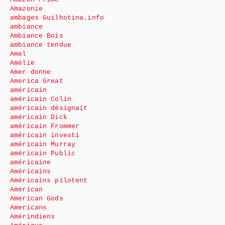
Amazonie
ambages Guilhotina.info
ambiance
Ambiance Bois
ambiance tendue
Amel
Amélie
Amer donne
America Great
américain
américain Colin
américain désignait
américain Dick
américain Frommer
américain investi
américain Murray
américain Public
américaine
Américains
Américains pilotent
American
American Gods
Americans
Amérindiens