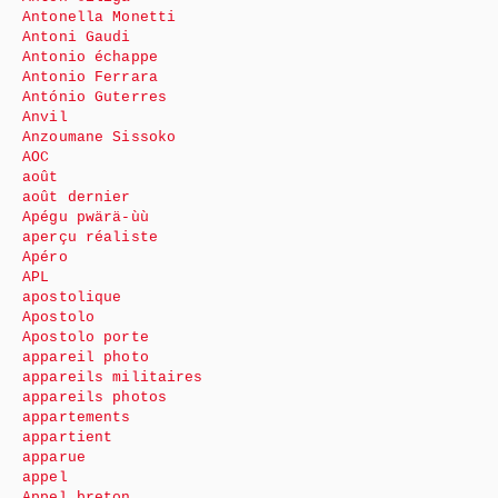
Antonella Monetti
Antoni Gaudi
Antonio échappe
Antonio Ferrara
António Guterres
Anvil
Anzoumane Sissoko
AOC
août
août dernier
Apégu pwärä-ùù
aperçu réaliste
Apéro
APL
apostolique
Apostolo
Apostolo porte
appareil photo
appareils militaires
appareils photos
appartements
appartient
apparue
appel
Appel breton