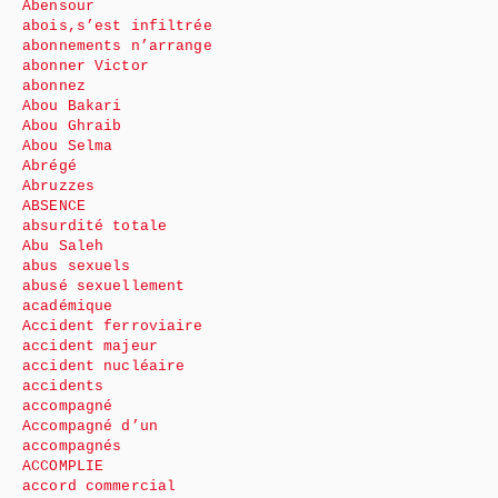
Abensour
abois,s’est infiltrée
abonnements n’arrange
abonner Victor
abonnez
Abou Bakari
Abou Ghraib
Abou Selma
Abrégé
Abruzzes
ABSENCE
absurdité totale
Abu Saleh
abus sexuels
abusé sexuellement
académique
Accident ferroviaire
accident majeur
accident nucléaire
accidents
accompagné
Accompagné d’un
accompagnés
ACCOMPLIE
accord commercial