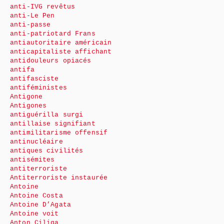
anti-IVG revêtus
anti-Le Pen
anti-passe
anti-patriotard Frans
antiautoritaire américain
anticapitaliste affichant
antidouleurs opiacés
antifa
antifasciste
antiféministes
Antigone
Antigones
antiguérilla surgi
antillaise signifiant
antimilitarisme offensif
antinucléaire
antiques civilités
antisémites
antiterroriste
Antiterroriste instaurée
Antoine
Antoine Costa
Antoine D’Agata
Antoine voit
Anton Ciliga