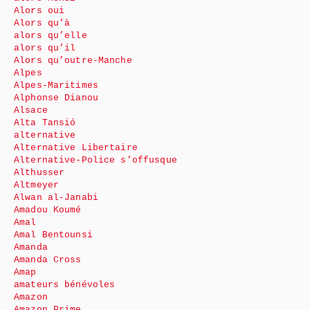
Alors oui
Alors qu’à
alors qu’elle
alors qu’il
Alors qu’outre-Manche
Alpes
Alpes-Maritimes
Alphonse Dianou
Alsace
Alta Tansió
alternative
Alternative Libertaire
Alternative-Police s’offusque
Althusser
Altmeyer
Alwan al-Janabi
Amadou Koumé
Amal
Amal Bentounsi
Amanda
Amanda Cross
Amap
amateurs bénévoles
Amazon
Amazon Prime