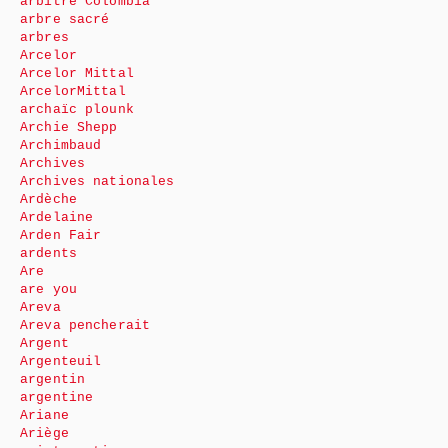
arbitre Colombia
arbre sacré
arbres
Arcelor
Arcelor Mittal
ArcelorMittal
archaïc plounk
Archie Shepp
Archimbaud
Archives
Archives nationales
Ardèche
Ardelaine
Arden Fair
ardents
Are
are you
Areva
Areva pencherait
Argent
Argenteuil
argentin
argentine
Ariane
Ariège