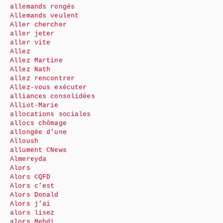
allemands rongés
Allemands veulent
Aller chercher
aller jeter
aller vite
Allez
Allez Martine
Allez Nath
allez rencontrer
Allez-vous exécuter
alliances consolidées
Alliot-Marie
allocations sociales
allocs chômage
allongée d’une
Alloush
allument CNews
Almereyda
Alors
Alors CQFD
Alors c’est
Alors Donald
Alors j’ai
alors lisez
alors Mehdi