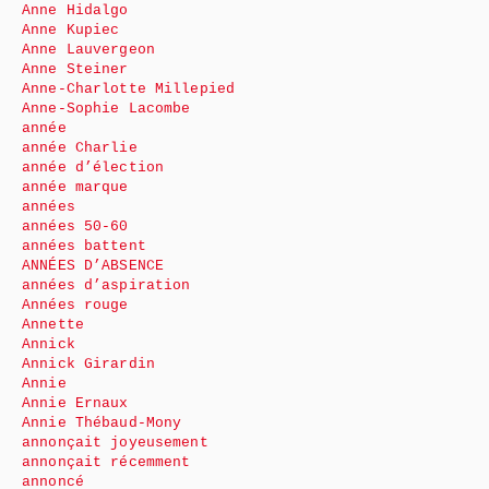
Anne Hidalgo
Anne Kupiec
Anne Lauvergeon
Anne Steiner
Anne-Charlotte Millepied
Anne-Sophie Lacombe
année
année Charlie
année d’élection
année marque
années
années 50-60
années battent
ANNÉES D’ABSENCE
années d’aspiration
Années rouge
Annette
Annick
Annick Girardin
Annie
Annie Ernaux
Annie Thébaud-Mony
annonçait joyeusement
annonçait récemment
annoncé