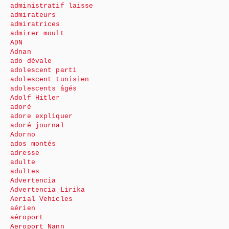
administratif laisse
admirateurs
admiratrices
admirer moult
ADN
Adnan
ado dévale
adolescent parti
adolescent tunisien
adolescents âgés
Adolf Hitler
adoré
adore expliquer
adoré journal
Adorno
ados montés
adresse
adulte
adultes
Advertencia
Advertencia Lirika
Aerial Vehicles
aérien
aéroport
Aeroport Nann