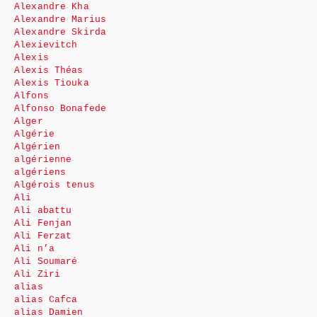
Alexandre Kha
Alexandre Marius
Alexandre Skirda
Alexievitch
Alexis
Alexis Théas
Alexis Tiouka
Alfons
Alfonso Bonafede
Alger
Algérie
Algérien
algérienne
algériens
Algérois tenus
Ali
Ali abattu
Ali Fenjan
Ali Ferzat
Ali n’a
Ali Soumaré
Ali Ziri
alias
alias Cafca
alias Damien