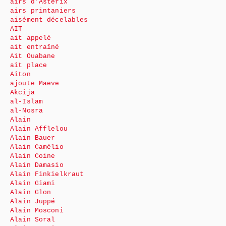
airs d’Astérix
airs printaniers
aisément décelables
AIT
ait appelé
ait entraîné
Ait Ouabane
ait place
Aiton
ajoute Maeve
Akcija
al-Islam
al-Nosra
Alain
Alain Afflelou
Alain Bauer
Alain Camélio
Alain Coine
Alain Damasio
Alain Finkielkraut
Alain Giami
Alain Glon
Alain Juppé
Alain Mosconi
Alain Soral