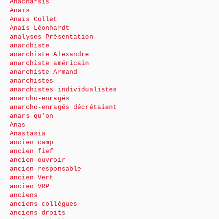
Anacharsis
Anaïs
Anaïs Collet
Anaïs Léonhardt
analyses Présentation
anarchiste
anarchiste Alexandre
anarchiste américain
anarchiste Armand
anarchistes
anarchistes individualistes
anarcho-enragés
anarcho-enragés décrétaient
anars qu’on
Anas
Anastasia
ancien camp
ancien fief
ancien ouvroir
ancien responsable
ancien Vert
ancien VRP
anciens
anciens collègues
anciens droits