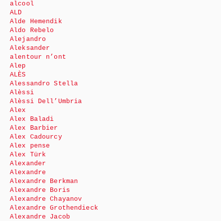
alcool
ALD
Alde Hemendik
Aldo Rebelo
Alejandro
Aleksander
alentour n’ont
Alep
ALÈS
Alessandro Stella
Alèssi
Alèssi Dell’Umbria
Alex
Alex Baladi
Alex Barbier
Alex Cadourcy
Alex pense
Alex Türk
Alexander
Alexandre
Alexandre Berkman
Alexandre Boris
Alexandre Chayanov
Alexandre Grothendieck
Alexandre Jacob