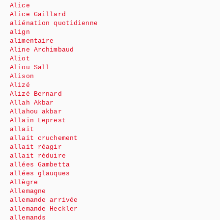
Alice
Alice Gaillard
aliénation quotidienne
align
alimentaire
Aline Archimbaud
Aliot
Aliou Sall
Alison
Alizé
Alizé Bernard
Allah Akbar
Allahou akbar
Allain Leprest
allait
allait cruchement
allait réagir
allait réduire
allées Gambetta
allées glauques
Allègre
Allemagne
allemande arrivée
allemande Heckler
allemands