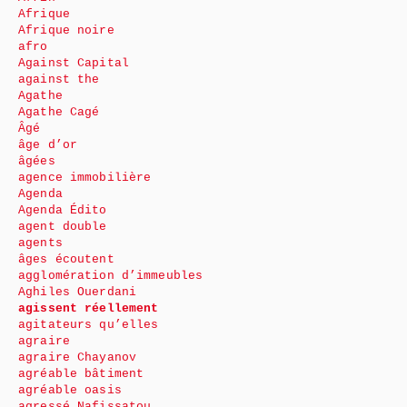
Afrique
Afrique noire
afro
Against Capital
against the
Agathe
Agathe Cagé
Âgé
âge d’or
âgées
agence immobilière
Agenda
Agenda Édito
agent double
agents
âges écoutent
agglomération d’immeubles
Aghiles Ouerdani
agissent réellement
agitateurs qu’elles
agraire
agraire Chayanov
agréable bâtiment
agréable oasis
agressé Nafissatou