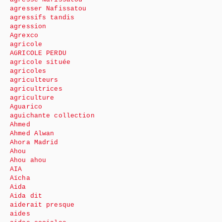
agresser Nafissatou
agressifs tandis
agression
Agrexco
agricole
AGRICOLE PERDU
agricole située
agricoles
agriculteurs
agricultrices
agriculture
Aguarico
aguichante collection
Ahmed
Ahmed Alwan
Ahora Madrid
Ahou
Ahou ahou
AIA
Aïcha
Aida
Aida dit
aiderait presque
aides