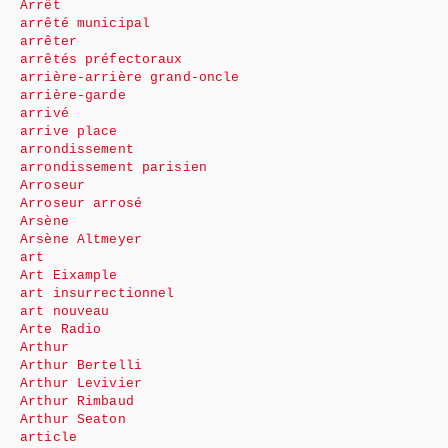
Arrêt
arrêté municipal
arrêter
arrêtés préfectoraux
arrière-arrière grand-oncle
arrière-garde
arrivé
arrive place
arrondissement
arrondissement parisien
Arroseur
Arroseur arrosé
Arsène
Arsène Altmeyer
art
Art Eixample
art insurrectionnel
art nouveau
Arte Radio
Arthur
Arthur Bertelli
Arthur Levivier
Arthur Rimbaud
Arthur Seaton
article