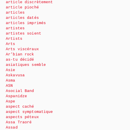
article discrètement
article pioché
articles
articles datés
articles imprimés
artistes
artistes soient
Artists
Arts
Arts viscéraux
Ar’bian rock
as-tu décidé
asiatiques semble
Asie
Askavusa
Asma
ASN
Asocial Band
Aspanidze
Aspe
aspect caché
aspect symptomatique
aspects péteux
Assa Traoré
Assad