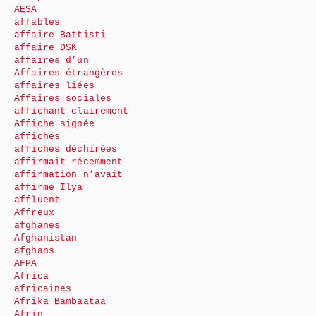
AESA
affables
affaire Battisti
affaire DSK
affaires d’un
Affaires étrangères
affaires liées
Affaires sociales
affichant clairement
Affiche signée
affiches
affiches déchirées
affirmait récemment
affirmation n’avait
affirme Ilya
affluent
Affreux
afghanes
Afghanistan
afghans
AFPA
Africa
africaines
Afrika Bambaataa
Afrin