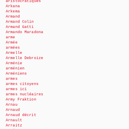
aristocratiques
Arkana
Arkema
Armand
Armand Colin
Armand Gatti
Armando Maradona
arme
Armée
armées
Armelle
Armelle Debroize
Arménie
arménien
Arméniens
armes
armes citoyens
armes ici
armes nucléaires
Army Fraktion
Arnau
Arnaud
Arnaud décrit
Arnault
Arraitz