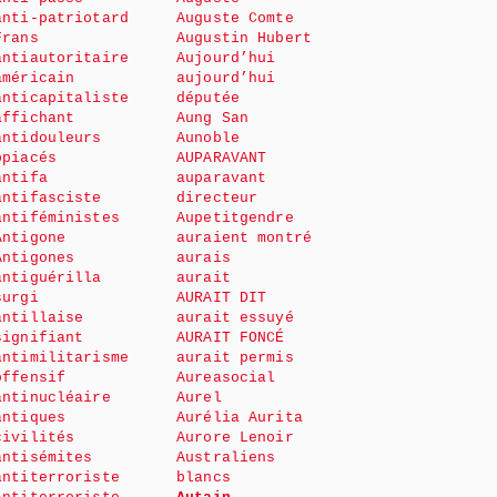
anti-patriotard
Auguste Comte
Frans
Augustin Hubert
antiautoritaire
Aujourd’hui
américain
aujourd’hui
anticapitaliste
députée
affichant
Aung San
antidouleurs
Aunoble
opiacés
AUPARAVANT
antifa
auparavant
antifasciste
directeur
antiféministes
Aupetitgendre
Antigone
auraient montré
Antigones
aurais
antiguérilla
aurait
surgi
AURAIT DIT
antillaise
aurait essuyé
signifiant
AURAIT FONCÉ
antimilitarisme
aurait permis
offensif
Aureasocial
antinucléaire
Aurel
antiques
Aurélia Aurita
civilités
Aurore Lenoir
antisémites
Australiens
antiterroriste
blancs