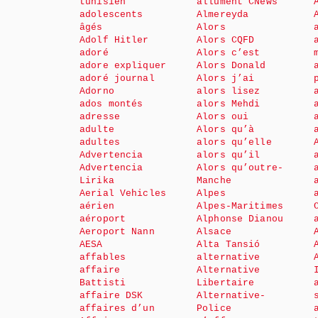
tunisien
allument CNews
adolescents
Almereyda
âgés
Alors
Adolf Hitler
Alors CQFD
adoré
Alors c’est
adore expliquer
Alors Donald
adoré journal
Alors j’ai
Adorno
alors lisez
ados montés
alors Mehdi
adresse
Alors oui
adulte
Alors qu’à
adultes
alors qu’elle
Advertencia
alors qu’il
Advertencia
Alors qu’outre-
Lirika
Manche
Aerial Vehicles
Alpes
aérien
Alpes-Maritimes
aéroport
Alphonse Dianou
Aeroport Nann
Alsace
AESA
Alta Tansió
affables
alternative
affaire
Alternative
Battisti
Libertaire
affaire DSK
Alternative-
affaires d’un
Police