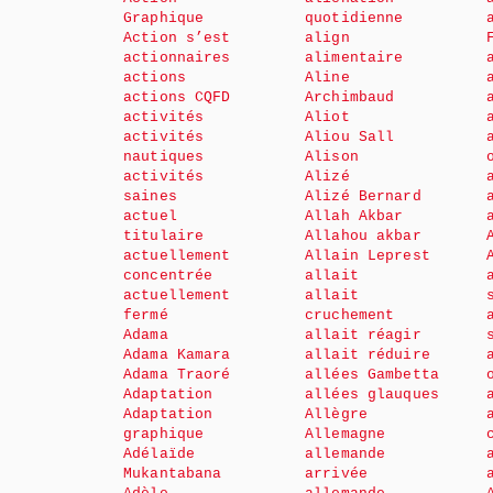
Graphique
quotidienne
Action s’est
align
actionnaires
alimentaire
actions
Aline
actions CQFD
Archimbaud
activités
Aliot
activités
Aliou Sall
nautiques
Alison
activités
Alizé
saines
Alizé Bernard
actuel
Allah Akbar
titulaire
Allahou akbar
actuellement
Allain Leprest
concentrée
allait
actuellement
allait
fermé
cruchement
Adama
allait réagir
Adama Kamara
allait réduire
Adama Traoré
allées Gambetta
Adaptation
allées glauques
Adaptation
Allègre
graphique
Allemagne
Adélaïde
allemande
Mukantabana
arrivée