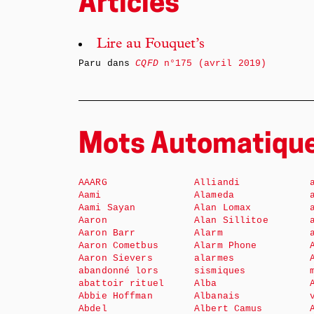
Articles
Lire au Fouquet’s
Paru dans
CQFD
n°175 (avril 2019)
Mots Automatiqu
AAARG
Alliandi
Aami
Alameda
Aami Sayan
Alan Lomax
Aaron
Alan Sillitoe
Aaron Barr
Alarm
Aaron Cometbus
Alarm Phone
Aaron Sievers
alarmes
abandonné lors
sismiques
abattoir rituel
Alba
Abbie Hoffman
Albanais
Abdel
Albert Camus