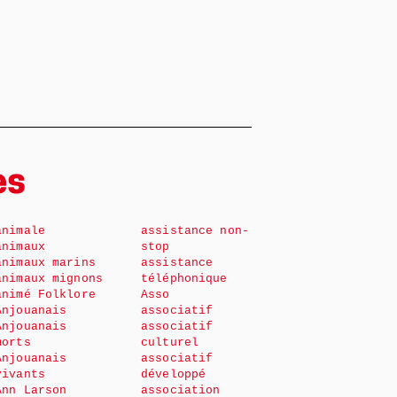
es
animale
assistance non-
animaux
stop
animaux marins
assistance
animaux mignons
téléphonique
animé Folklore
Asso
Anjouanais
associatif
Anjouanais
associatif
morts
culturel
Anjouanais
associatif
vivants
développé
Ann Larson
association