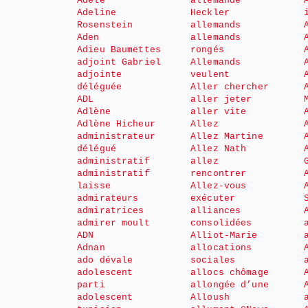
Adèle
allemande
Adeline
Heckler
Rosenstein
allemands
Aden
allemands
Adieu Baumettes
rongés
adjoint Gabriel
Allemands
adjointe
veulent
déléguée
Aller chercher
ADL
aller jeter
Adlène
aller vite
Adlène Hicheur
Allez
administrateur
Allez Martine
délégué
Allez Nath
administratif
allez
administratif
rencontrer
laisse
Allez-vous
admirateurs
exécuter
admiratrices
alliances
admirer moult
consolidées
ADN
Alliot-Marie
Adnan
allocations
ado dévale
sociales
adolescent
allocs chômage
parti
allongée d’une
adolescent
Alloush