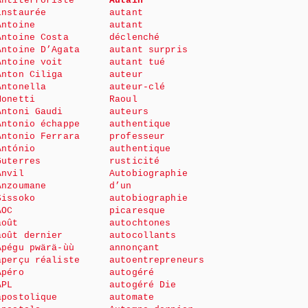
Antiterroriste
Autain
instaurée
autant
Antoine
autant
Antoine Costa
déclenché
Antoine D’Agata
autant surpris
Antoine voit
autant tué
Anton Ciliga
auteur
Antonella
auteur-clé
Monetti
Raoul
Antoni Gaudi
auteurs
Antonio échappe
authentique
Antonio Ferrara
professeur
António
authentique
Guterres
rusticité
Anvil
Autobiographie
Anzoumane
d’un
Sissoko
autobiographie
AOC
picaresque
août
autochtones
août dernier
autocollants
Apégu pwärä-ùù
annonçant
aperçu réaliste
autoentrepreneurs
Apéro
autogéré
APL
autogéré Die
apostolique
automate