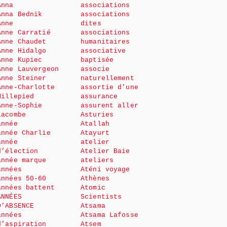
Anna
associations
Anna Bednik
associations
Anne
dites
Anne Carratié
associations
Anne Chaudet
humanitaires
Anne Hidalgo
associative
Anne Kupiec
baptisée
Anne Lauvergeon
associe
Anne Steiner
naturellement
Anne-Charlotte
assortie d’une
Millepied
assurance
Anne-Sophie
assurent aller
Lacombe
Asturies
année
Atallah
année Charlie
Atayurt
année
atelier
d’élection
Atelier Baie
année marque
ateliers
années
Aténi voyage
années 50-60
Athènes
années battent
Atomic
ANNÉES
Scientists
D’ABSENCE
Atsama
années
Atsama Lafosse
d’aspiration
Atsem