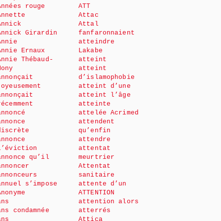
Années rouge
ATT
Annette
Attac
Annick
Attal
Annick Girardin
fanfaronnaient
Annie
atteindre
Annie Ernaux
Lakabe
Annie Thébaud-
atteint
Mony
atteint
annonçait
d’islamophobie
joyeusement
atteint d’une
annonçait
atteint l’âge
récemment
atteinte
annoncé
attelée Acrimed
annonce
attendent
discrète
qu’enfin
annonce
attendre
l’éviction
attentat
annonce qu’il
meurtrier
annoncer
Attentat
annonceurs
sanitaire
annuel s’impose
attente d’un
Anonyme
ATTENTION
ans
attention alors
ans condamnée
atterrés
ans
Attica