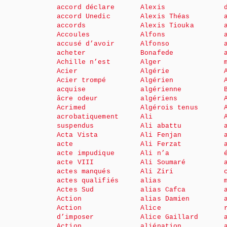
accord déclare
Alexis
accord Unedic
Alexis Théas
accords
Alexis Tiouka
Accoules
Alfons
accusé d’avoir
Alfonso
acheter
Bonafede
Achille n’est
Alger
Acier
Algérie
Acier trompé
Algérien
acquise
algérienne
âcre odeur
algériens
Acrimed
Algérois tenus
acrobatiquement
Ali
suspendus
Ali abattu
Acta Vista
Ali Fenjan
acte
Ali Ferzat
acte impudique
Ali n’a
acte VIII
Ali Soumaré
actes manqués
Ali Ziri
actes qualifiés
alias
Actes Sud
alias Cafca
Action
alias Damien
Action
Alice
d’imposer
Alice Gaillard
Action
aliénation