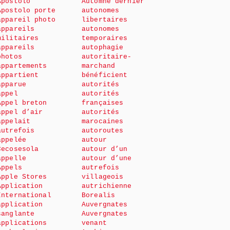
Apostolo
Automne dernier
Apostolo porte
autonomes
appareil photo
libertaires
appareils
autonomes
militaires
temporaires
appareils
autophagie
photos
autoritaire-
appartements
marchand
appartient
bénéficient
apparue
autorités
appel
autorités
Appel breton
françaises
appel d’air
autorités
appelait
marocaines
autrefois
autoroutes
appelée
autour
Cecosesola
autour d’un
appelle
autour d’une
Appels
autrefois
Apple Stores
villageois
Application
autrichienne
International
Borealis
application
Auvergnates
sanglante
Auvergnates
applications
venant