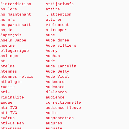
d’interdiction
Attijariwafa
ans lors
attiré
ans maintenant
l’attention
ans n’a
attirer
ans paraissait
violemment
ans,je
attrouper
m’aperçois
Aube
Anselm Jappe
Aube dorée
Anselme
Aubervilliers
Bellegarrigue
Aubry
Anslinger
Auchan
Ant
Aude
Antelme
Aude Lancelin
antennes
Aude Selly
antennes relais
Aude Vidal
anthologie
Audemard
érudite
Audemard
anti-
d’Alançon
criminalité
audience
manque
correctionnelle
anti-IVG
audience fleuve
anti-IVG
Audin
revêtus
augmentation
anti-Le Pen
augures
anti-passe
Auguste