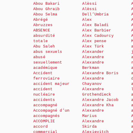
Abou Bakari
Alèssi
Abou Ghraib
Alèssi
Abou Selma
Dell’Umbria
Abrégé
Alex
Abruzzes
Alex Baladi
ABSENCE
Alex Barbier
absurdité
Alex Cadourcy
totale
Alex pense
Abu Saleh
Alex Türk
abus sexuels
Alexander
abusé
Alexandre
sexuellement
Alexandre
académique
Berkman
Accident
Alexandre Boris
ferroviaire
Alexandre
accident majeur
Chayanov
accident
Alexandre
nucléaire
Grothendieck
accidents
Alexandre Jacob
accompagné
Alexandre Kha
Accompagné d’un
Alexandre
accompagnés
Marius
ACCOMPLIE
Alexandre
accord
Skirda
commercial
Alexievitch