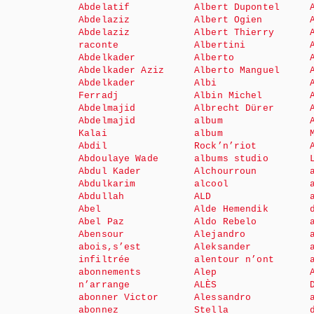
Abdelatif
Albert Dupontel
Abdelaziz
Albert Ogien
Abdelaziz
Albert Thierry
raconte
Albertini
Abdelkader
Alberto
Abdelkader Aziz
Alberto Manguel
Abdelkader
Albi
Ferradj
Albin Michel
Abdelmajid
Albrecht Dürer
Abdelmajid
album
Kalai
album
Abdil
Rock’n’riot
Abdoulaye Wade
albums studio
Abdul Kader
Alchourroun
Abdulkarim
alcool
Abdullah
ALD
Abel
Alde Hemendik
Abel Paz
Aldo Rebelo
Abensour
Alejandro
abois,s’est
Aleksander
infiltrée
alentour n’ont
abonnements
Alep
n’arrange
ALÈS
abonner Victor
Alessandro
abonnez
Stella