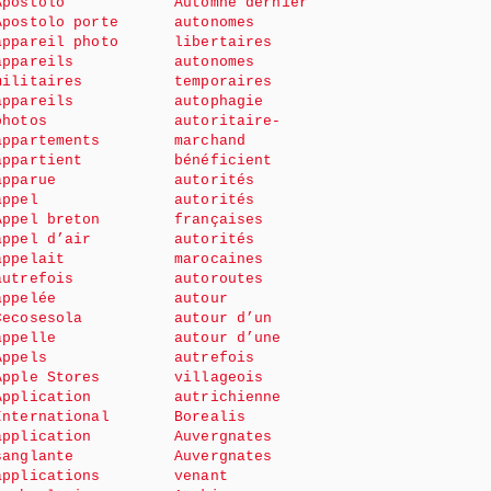
Apostolo
Automne dernier
Apostolo porte
autonomes
appareil photo
libertaires
appareils
autonomes
militaires
temporaires
appareils
autophagie
photos
autoritaire-
appartements
marchand
appartient
bénéficient
apparue
autorités
appel
autorités
Appel breton
françaises
appel d’air
autorités
appelait
marocaines
autrefois
autoroutes
appelée
autour
Cecosesola
autour d’un
appelle
autour d’une
Appels
autrefois
Apple Stores
villageois
Application
autrichienne
International
Borealis
application
Auvergnates
sanglante
Auvergnates
applications
venant