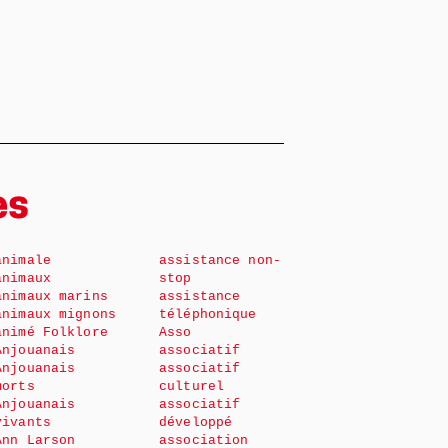
es
animale
assistance non-
animaux
stop
animaux marins
assistance
animaux mignons
téléphonique
animé Folklore
Asso
Anjouanais
associatif
Anjouanais
associatif
morts
culturel
Anjouanais
associatif
vivants
développé
Ann Larson
association