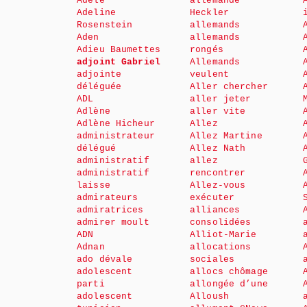
Adèle
allemande
Adeline
Heckler
Rosenstein
allemands
Aden
allemands
Adieu Baumettes
rongés
adjoint Gabriel
Allemands
adjointe
veulent
déléguée
Aller chercher
ADL
aller jeter
Adlène
aller vite
Adlène Hicheur
Allez
administrateur
Allez Martine
délégué
Allez Nath
administratif
allez
administratif
rencontrer
laisse
Allez-vous
admirateurs
exécuter
admiratrices
alliances
admirer moult
consolidées
ADN
Alliot-Marie
Adnan
allocations
ado dévale
sociales
adolescent
allocs chômage
parti
allongée d’une
adolescent
Alloush