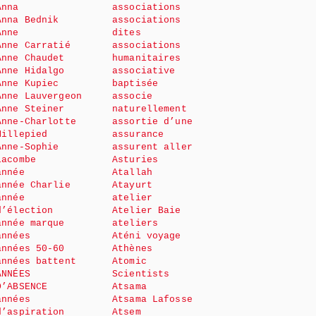
Anna
associations
Anna Bednik
associations
Anne
dites
Anne Carratié
associations
Anne Chaudet
humanitaires
Anne Hidalgo
associative
Anne Kupiec
baptisée
Anne Lauvergeon
associe
Anne Steiner
naturellement
Anne-Charlotte
assortie d’une
Millepied
assurance
Anne-Sophie
assurent aller
Lacombe
Asturies
année
Atallah
année Charlie
Atayurt
année
atelier
d’élection
Atelier Baie
année marque
ateliers
années
Aténi voyage
années 50-60
Athènes
années battent
Atomic
ANNÉES
Scientists
D’ABSENCE
Atsama
années
Atsama Lafosse
d’aspiration
Atsem