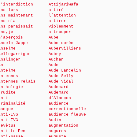
d’interdiction
Attijariwafa
ans lors
attiré
ans maintenant
l’attention
ans n’a
attirer
ans paraissait
violemment
ans,je
attrouper
m’aperçois
Aube
Anselm Jappe
Aube dorée
Anselme
Aubervilliers
Bellegarrigue
Aubry
Anslinger
Auchan
Ant
Aude
Antelme
Aude Lancelin
antennes
Aude Selly
antennes relais
Aude Vidal
anthologie
Audemard
érudite
Audemard
anti-
d’Alançon
criminalité
audience
manque
correctionnelle
anti-IVG
audience fleuve
anti-IVG
Audin
revêtus
augmentation
anti-Le Pen
augures
anti-passe
Auguste