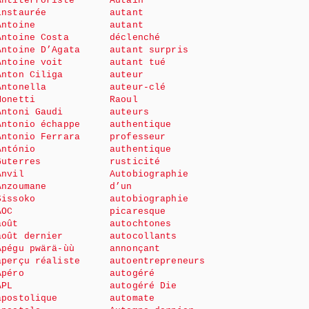
Antiterroriste
Autain
instaurée
autant
Antoine
autant
Antoine Costa
déclenché
Antoine D’Agata
autant surpris
Antoine voit
autant tué
Anton Ciliga
auteur
Antonella
auteur-clé
Monetti
Raoul
Antoni Gaudi
auteurs
Antonio échappe
authentique
Antonio Ferrara
professeur
António
authentique
Guterres
rusticité
Anvil
Autobiographie
Anzoumane
d’un
Sissoko
autobiographie
AOC
picaresque
août
autochtones
août dernier
autocollants
Apégu pwärä-ùù
annonçant
aperçu réaliste
autoentrepreneurs
Apéro
autogéré
APL
autogéré Die
apostolique
automate