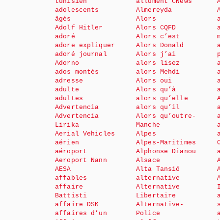
tunisien
allument CNews
adolescents
Almereyda
âgés
Alors
Adolf Hitler
Alors CQFD
adoré
Alors c’est
adore expliquer
Alors Donald
adoré journal
Alors j’ai
Adorno
alors lisez
ados montés
alors Mehdi
adresse
Alors oui
adulte
Alors qu’à
adultes
alors qu’elle
Advertencia
alors qu’il
Advertencia
Alors qu’outre-
Lirika
Manche
Aerial Vehicles
Alpes
aérien
Alpes-Maritimes
aéroport
Alphonse Dianou
Aeroport Nann
Alsace
AESA
Alta Tansió
affables
alternative
affaire
Alternative
Battisti
Libertaire
affaire DSK
Alternative-
affaires d’un
Police