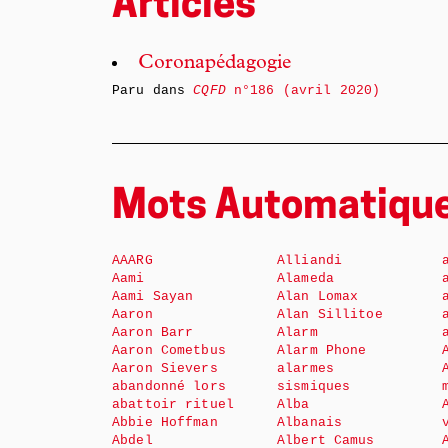
Articles
Coronapédagogie
Paru dans
CQFD
n°186 (avril 2020)
Mots Automatiqu
AAARG
Alliandi
Aami
Alameda
Aami Sayan
Alan Lomax
Aaron
Alan Sillitoe
Aaron Barr
Alarm
Aaron Cometbus
Alarm Phone
Aaron Sievers
alarmes
abandonné lors
sismiques
abattoir rituel
Alba
Abbie Hoffman
Albanais
Abdel
Albert Camus