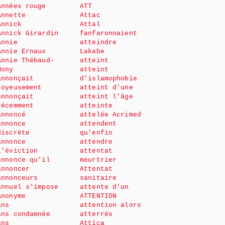
Années rouge
ATT
Annette
Attac
Annick
Attal
Annick Girardin
fanfaronnaient
Annie
atteindre
Annie Ernaux
Lakabe
Annie Thébaud-
atteint
Mony
atteint
annonçait
d’islamophobie
joyeusement
atteint d’une
annonçait
atteint l’âge
récemment
atteinte
annoncé
attelée Acrimed
annonce
attendent
discrète
qu’enfin
annonce
attendre
l’éviction
attentat
annonce qu’il
meurtrier
annoncer
Attentat
annonceurs
sanitaire
annuel s’impose
attente d’un
Anonyme
ATTENTION
ans
attention alors
ans condamnée
atterrés
ans
Attica