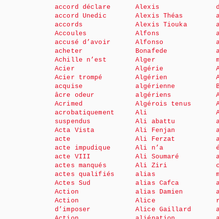
accord déclare
Alexis
accord Unedic
Alexis Théas
accords
Alexis Tiouka
Accoules
Alfons
accusé d’avoir
Alfonso
acheter
Bonafede
Achille n’est
Alger
Acier
Algérie
Acier trompé
Algérien
acquise
algérienne
âcre odeur
algériens
Acrimed
Algérois tenus
acrobatiquement
Ali
suspendus
Ali abattu
Acta Vista
Ali Fenjan
acte
Ali Ferzat
acte impudique
Ali n’a
acte VIII
Ali Soumaré
actes manqués
Ali Ziri
actes qualifiés
alias
Actes Sud
alias Cafca
Action
alias Damien
Action
Alice
d’imposer
Alice Gaillard
Action
aliénation