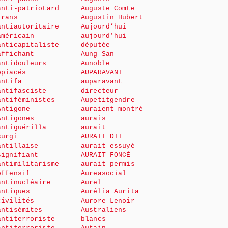
anti-patriotard
Auguste Comte
Frans
Augustin Hubert
antiautoritaire
Aujourd’hui
américain
aujourd’hui
anticapitaliste
députée
affichant
Aung San
antidouleurs
Aunoble
opiacés
AUPARAVANT
antifa
auparavant
antifasciste
directeur
antiféministes
Aupetitgendre
Antigone
auraient montré
Antigones
aurais
antiguérilla
aurait
surgi
AURAIT DIT
antillaise
aurait essuyé
signifiant
AURAIT FONCÉ
antimilitarisme
aurait permis
offensif
Aureasocial
antinucléaire
Aurel
antiques
Aurélia Aurita
civilités
Aurore Lenoir
antisémites
Australiens
antiterroriste
blancs