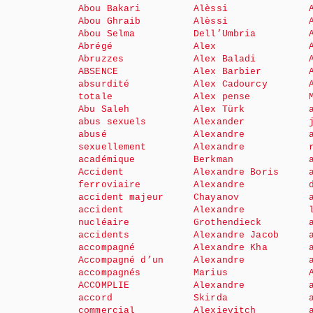
Abou Bakari
Alèssi
Abou Ghraib
Alèssi
Abou Selma
Dell’Umbria
Abrégé
Alex
Abruzzes
Alex Baladi
ABSENCE
Alex Barbier
absurdité
Alex Cadourcy
totale
Alex pense
Abu Saleh
Alex Türk
abus sexuels
Alexander
abusé
Alexandre
sexuellement
Alexandre
académique
Berkman
Accident
Alexandre Boris
ferroviaire
Alexandre
accident majeur
Chayanov
accident
Alexandre
nucléaire
Grothendieck
accidents
Alexandre Jacob
accompagné
Alexandre Kha
Accompagné d’un
Alexandre
accompagnés
Marius
ACCOMPLIE
Alexandre
accord
Skirda
commercial
Alexievitch