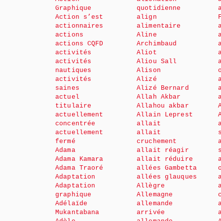
Graphique
quotidienne
Action s’est
align
actionnaires
alimentaire
actions
Aline
actions CQFD
Archimbaud
activités
Aliot
activités
Aliou Sall
nautiques
Alison
activités
Alizé
saines
Alizé Bernard
actuel
Allah Akbar
titulaire
Allahou akbar
actuellement
Allain Leprest
concentrée
allait
actuellement
allait
fermé
cruchement
Adama
allait réagir
Adama Kamara
allait réduire
Adama Traoré
allées Gambetta
Adaptation
allées glauques
Adaptation
Allègre
graphique
Allemagne
Adélaïde
allemande
Mukantabana
arrivée