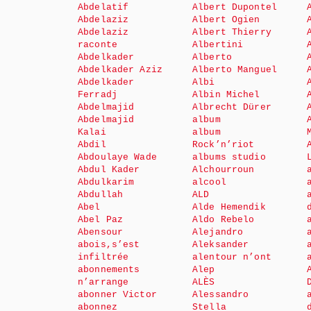
Abdelatif
Albert Dupontel
Abdelaziz
Albert Ogien
Abdelaziz
Albert Thierry
raconte
Albertini
Abdelkader
Alberto
Abdelkader Aziz
Alberto Manguel
Abdelkader
Albi
Ferradj
Albin Michel
Abdelmajid
Albrecht Dürer
Abdelmajid
album
Kalai
album
Abdil
Rock’n’riot
Abdoulaye Wade
albums studio
Abdul Kader
Alchourroun
Abdulkarim
alcool
Abdullah
ALD
Abel
Alde Hemendik
Abel Paz
Aldo Rebelo
Abensour
Alejandro
abois,s’est
Aleksander
infiltrée
alentour n’ont
abonnements
Alep
n’arrange
ALÈS
abonner Victor
Alessandro
abonnez
Stella