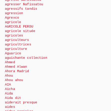
agresser Nafissatou
agressifs tandis
agression
Agrexco
agricole
AGRICOLE PERDU
agricole située
agricoles
agriculteurs
agricultrices
agriculture
Aguarico
aguichante collection
Ahmed
Ahmed Alwan
Ahora Madrid
Ahou
Ahou ahou
AIA
Aïcha
Aida
Aida dit
aiderait presque
aides