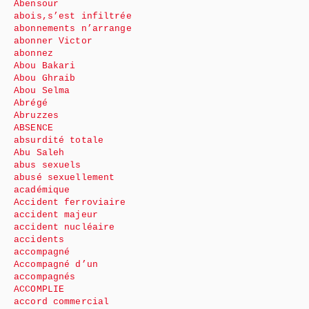
Abensour
abois,s’est infiltrée
abonnements n’arrange
abonner Victor
abonnez
Abou Bakari
Abou Ghraib
Abou Selma
Abrégé
Abruzzes
ABSENCE
absurdité totale
Abu Saleh
abus sexuels
abusé sexuellement
académique
Accident ferroviaire
accident majeur
accident nucléaire
accidents
accompagné
Accompagné d’un
accompagnés
ACCOMPLIE
accord commercial