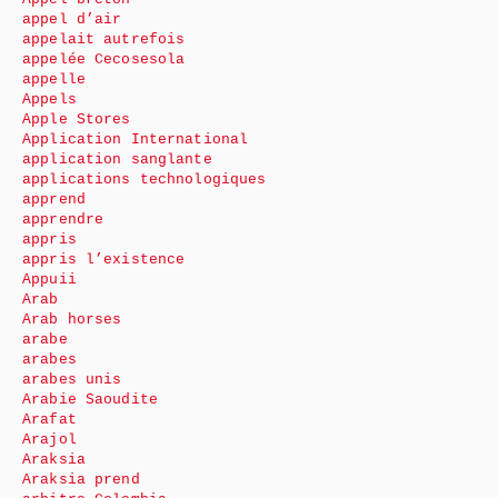
appel d’air
appelait autrefois
appelée Cecosesola
appelle
Appels
Apple Stores
Application International
application sanglante
applications technologiques
apprend
apprendre
appris
appris l’existence
Appuii
Arab
Arab horses
arabe
arabes
arabes unis
Arabie Saoudite
Arafat
Arajol
Araksia
Araksia prend