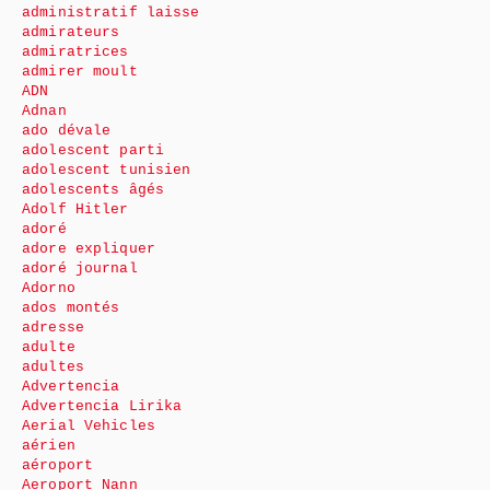
administratif laisse
admirateurs
admiratrices
admirer moult
ADN
Adnan
ado dévale
adolescent parti
adolescent tunisien
adolescents âgés
Adolf Hitler
adoré
adore expliquer
adoré journal
Adorno
ados montés
adresse
adulte
adultes
Advertencia
Advertencia Lirika
Aerial Vehicles
aérien
aéroport
Aeroport Nann