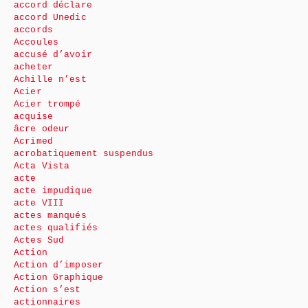
accord déclare
accord Unedic
accords
Accoules
accusé d’avoir
acheter
Achille n’est
Acier
Acier trompé
acquise
âcre odeur
Acrimed
acrobatiquement suspendus
Acta Vista
acte
acte impudique
acte VIII
actes manqués
actes qualifiés
Actes Sud
Action
Action d’imposer
Action Graphique
Action s’est
actionnaires