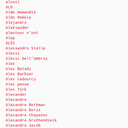
alcool
ALD
Alde Hemendik
Aldo Rebelo
Alejandro
Aleksander
alentour n’ont
Alep
ALÈS
Alessandro Stella
Alèssi
Alèssi Dell’Umbria
Alex
Alex Baladi
Alex Barbier
Alex Cadourcy
Alex pense
Alex Türk
Alexander
Alexandre
Alexandre Berkman
Alexandre Boris
Alexandre Chayanov
Alexandre Grothendieck
Alexandre Jacob