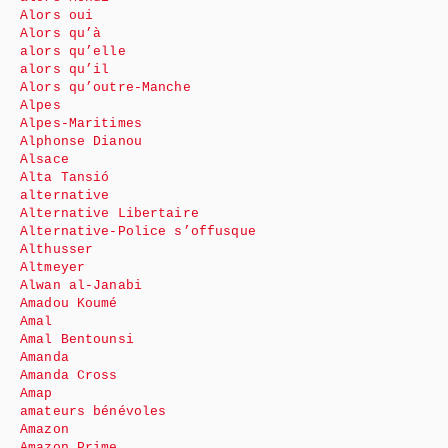
Alors oui
Alors qu’à
alors qu’elle
alors qu’il
Alors qu’outre-Manche
Alpes
Alpes-Maritimes
Alphonse Dianou
Alsace
Alta Tansió
alternative
Alternative Libertaire
Alternative-Police s’offusque
Althusser
Altmeyer
Alwan al-Janabi
Amadou Koumé
Amal
Amal Bentounsi
Amanda
Amanda Cross
Amap
amateurs bénévoles
Amazon
Amazon Prime