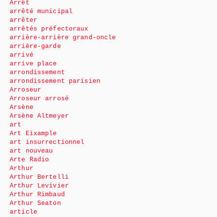
Arrêt
arrêté municipal
arrêter
arrêtés préfectoraux
arrière-arrière grand-oncle
arrière-garde
arrivé
arrive place
arrondissement
arrondissement parisien
Arroseur
Arroseur arrosé
Arsène
Arsène Altmeyer
art
Art Eixample
art insurrectionnel
art nouveau
Arte Radio
Arthur
Arthur Bertelli
Arthur Levivier
Arthur Rimbaud
Arthur Seaton
article