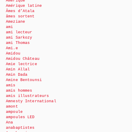
Amérique
Amérique latine
Âmes d’Atala
âmes sortent
Ameziane
ami
ami lecteur
ami Sarkozy
ami Thomas
Ami.e
Amidou
Amidou Château
Amie lectrice
Amin Allal
Amin Dada
Amine Bentounsi
amis
amis hommes
amis illustrateurs
Amnesty International
amont
ampoule
ampoules LED
Ana
anabaptistes