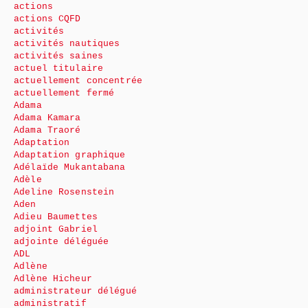
actions
actions CQFD
activités
activités nautiques
activités saines
actuel titulaire
actuellement concentrée
actuellement fermé
Adama
Adama Kamara
Adama Traoré
Adaptation
Adaptation graphique
Adélaïde Mukantabana
Adèle
Adeline Rosenstein
Aden
Adieu Baumettes
adjoint Gabriel
adjointe déléguée
ADL
Adlène
Adlène Hicheur
administrateur délégué
administratif