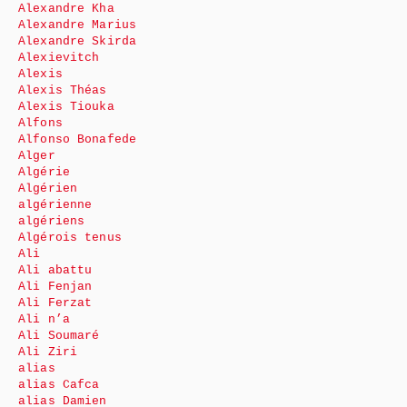
Alexandre Kha
Alexandre Marius
Alexandre Skirda
Alexievitch
Alexis
Alexis Théas
Alexis Tiouka
Alfons
Alfonso Bonafede
Alger
Algérie
Algérien
algérienne
algériens
Algérois tenus
Ali
Ali abattu
Ali Fenjan
Ali Ferzat
Ali n’a
Ali Soumaré
Ali Ziri
alias
alias Cafca
alias Damien