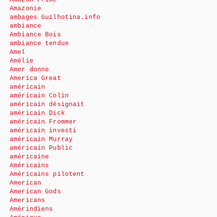
Amazonie
ambages Guilhotina.info
ambiance
Ambiance Bois
ambiance tendue
Amel
Amélie
Amer donne
America Great
américain
américain Colin
américain désignait
américain Dick
américain Frommer
américain investi
américain Murray
américain Public
américaine
Américains
Américains pilotent
American
American Gods
Americans
Amérindiens