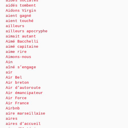
aides sociales
aidés tombent
Aidons Virgin
aient gagné
aient touché
ailleurs
ailleurs apocryphe
aimait autant
Aimé Bacchelli
aimé capitaine
aime rire
Aimons-nous
Ain
aîné s’engage
air
Air Bel
Air breton
Air d’autoroute
Air émancipateur
Air Force
Air France
Airbnb
aire marseillaise
aires
aires d’accueil