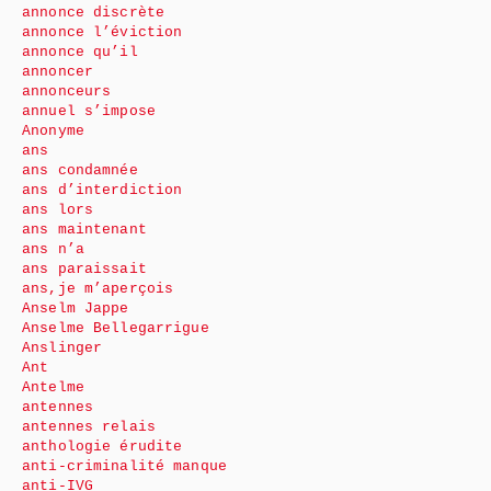
annonce discrète
annonce l’éviction
annonce qu’il
annoncer
annonceurs
annuel s’impose
Anonyme
ans
ans condamnée
ans d’interdiction
ans lors
ans maintenant
ans n’a
ans paraissait
ans,je m’aperçois
Anselm Jappe
Anselme Bellegarrigue
Anslinger
Ant
Antelme
antennes
antennes relais
anthologie érudite
anti-criminalité manque
anti-IVG