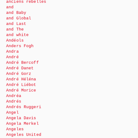
anciens rebelles
and
and Baby
and Global
and Last
and The
and white
Andéols
Anders Fogh
Andra
André
André Bercoff
André Danet
André Gorz
André Héléna
André Liébot
André Morice
Andréa
Andrés
Andrés Ruggeri
Angel
Angela Davis
Angela Merkel
Angeles
Angeles United