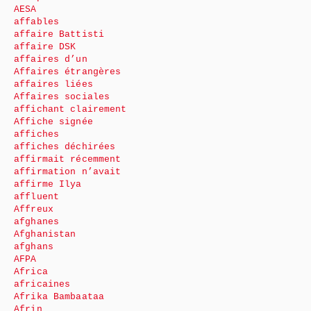
AESA
affables
affaire Battisti
affaire DSK
affaires d’un
Affaires étrangères
affaires liées
Affaires sociales
affichant clairement
Affiche signée
affiches
affiches déchirées
affirmait récemment
affirmation n’avait
affirme Ilya
affluent
Affreux
afghanes
Afghanistan
afghans
AFPA
Africa
africaines
Afrika Bambaataa
Afrin