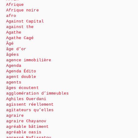
Afrique
Afrique noire
afro
Against Capital
against the
Agathe
Agathe Cagé
Âgé
âge d’or
âgées
agence immobilière
Agenda
Agenda Édito
agent double
agents
âges écoutent
agglomération d’immeubles
Aghiles Ouerdani
agissent réellement
agitateurs qu’elles
agraire
agraire Chayanov
agréable bâtiment
agréable oasis
agressé Nafissatou