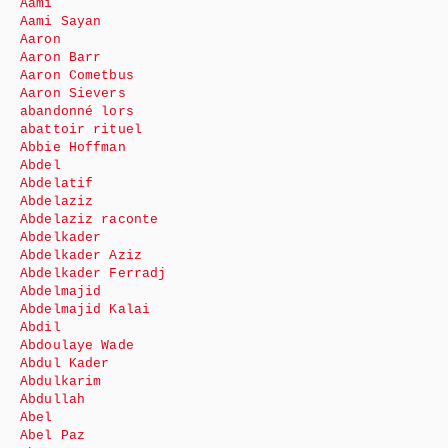
Aami
Aami Sayan
Aaron
Aaron Barr
Aaron Cometbus
Aaron Sievers
abandonné lors
abattoir rituel
Abbie Hoffman
Abdel
Abdelatif
Abdelaziz
Abdelaziz raconte
Abdelkader
Abdelkader Aziz
Abdelkader Ferradj
Abdelmajid
Abdelmajid Kalai
Abdil
Abdoulaye Wade
Abdul Kader
Abdulkarim
Abdullah
Abel
Abel Paz