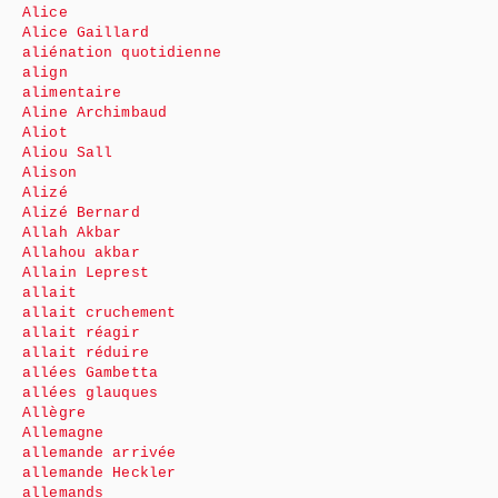
Alice
Alice Gaillard
aliénation quotidienne
align
alimentaire
Aline Archimbaud
Aliot
Aliou Sall
Alison
Alizé
Alizé Bernard
Allah Akbar
Allahou akbar
Allain Leprest
allait
allait cruchement
allait réagir
allait réduire
allées Gambetta
allées glauques
Allègre
Allemagne
allemande arrivée
allemande Heckler
allemands