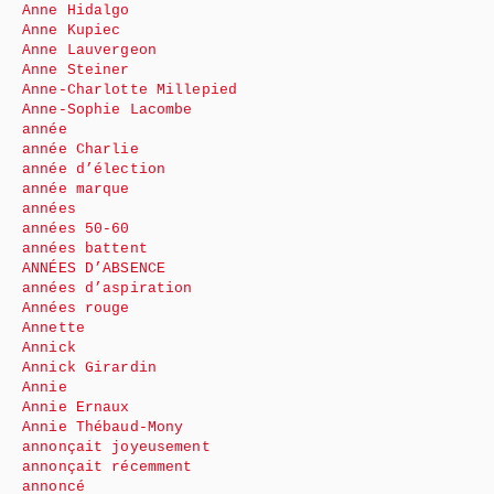
Anne Hidalgo
Anne Kupiec
Anne Lauvergeon
Anne Steiner
Anne-Charlotte Millepied
Anne-Sophie Lacombe
année
année Charlie
année d’élection
année marque
années
années 50-60
années battent
ANNÉES D’ABSENCE
années d’aspiration
Années rouge
Annette
Annick
Annick Girardin
Annie
Annie Ernaux
Annie Thébaud-Mony
annonçait joyeusement
annonçait récemment
annoncé