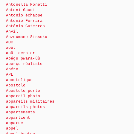
Antonella Monetti
Antoni Gaudi
Antonio échappe
Antonio Ferrara
António Guterres
Anvil
Anzoumane Sissoko
AOC
août
août dernier
Apégu pwärä-ùù
aperçu réaliste
Apéro
APL
apostolique
Apostolo
Apostolo porte
appareil photo
appareils militaires
appareils photos
appartements
appartient
apparue
appel
Appel breton