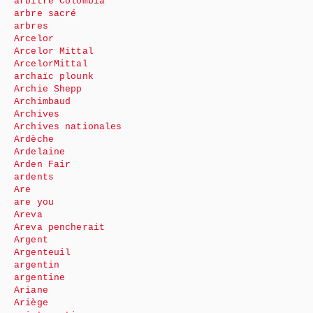
arbitre Colombia
arbre sacré
arbres
Arcelor
Arcelor Mittal
ArcelorMittal
archaïc plounk
Archie Shepp
Archimbaud
Archives
Archives nationales
Ardèche
Ardelaine
Arden Fair
ardents
Are
are you
Areva
Areva pencherait
Argent
Argenteuil
argentin
argentine
Ariane
Ariège