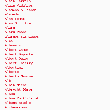
Alain Tarrius
Alain Vidalies
Alamano Alliandi
Alameda
Alan Lomax
Alan Sillitoe
Alarm
Alarm Phone
alarmes sismiques
Alba
Albanais
Albert Camus
Albert Dupontel
Albert Ogien
Albert Thierry
Albertini
Alberto
Alberto Manguel
Albi
Albin Michel
Albrecht Dürer
album
album Rock’n’riot
albums studio
Alchourroun