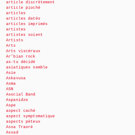
article discrètement
article pioché
articles
articles datés
articles imprimés
artistes
artistes soient
Artists
Arts
Arts viscéraux
Ar’bian rock
as-tu décidé
asiatiques semble
Asie
Askavusa
Asma
ASN
Asocial Band
Aspanidze
Aspe
aspect caché
aspect symptomatique
aspects péteux
Assa Traoré
Assad