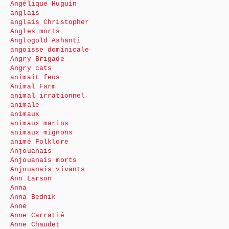
Angélique Huguin
anglais
anglais Christopher
Angles morts
Anglogold Ashanti
angoisse dominicale
Angry Brigade
Angry cats
animait feus
Animal Farm
animal irrationnel
animale
animaux
animaux marins
animaux mignons
animé Folklore
Anjouanais
Anjouanais morts
Anjouanais vivants
Ann Larson
Anna
Anna Bednik
Anne
Anne Carratié
Anne Chaudet