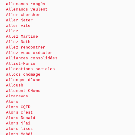
allemands rongés
Allemands veulent
Aller chercher
aller jeter
aller vite
Allez
Allez Martine
Allez Nath
allez rencontrer
Allez-vous exécuter
alliances consolidées
Alliot-Marie
allocations sociales
allocs chômage
allongée d’une
Alloush
allument CNews
Almereyda
Alors
Alors CQFD
Alors c’est
Alors Donald
Alors j’ai
alors lisez
alors Mehdi