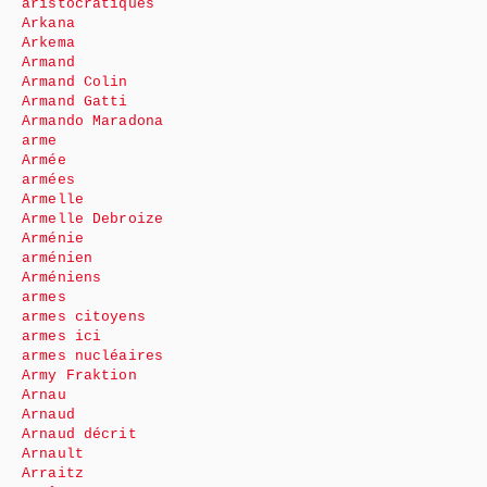
aristocratiques
Arkana
Arkema
Armand
Armand Colin
Armand Gatti
Armando Maradona
arme
Armée
armées
Armelle
Armelle Debroize
Arménie
arménien
Arméniens
armes
armes citoyens
armes ici
armes nucléaires
Army Fraktion
Arnau
Arnaud
Arnaud décrit
Arnault
Arraitz