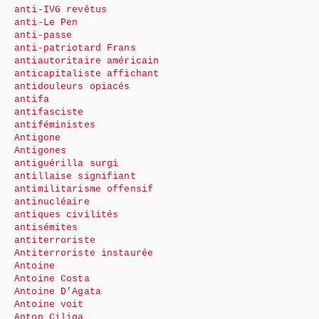
anti-IVG revêtus
anti-Le Pen
anti-passe
anti-patriotard Frans
antiautoritaire américain
anticapitaliste affichant
antidouleurs opiacés
antifa
antifasciste
antiféministes
Antigone
Antigones
antiguérilla surgi
antillaise signifiant
antimilitarisme offensif
antinucléaire
antiques civilités
antisémites
antiterroriste
Antiterroriste instaurée
Antoine
Antoine Costa
Antoine D’Agata
Antoine voit
Anton Ciliga