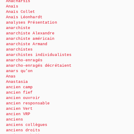
Anacharsis
Anaïs
Anaïs Collet
Anaïs Léonhardt
analyses Présentation
anarchiste
anarchiste Alexandre
anarchiste américain
anarchiste Armand
anarchistes
anarchistes individualistes
anarcho-enragés
anarcho-enragés décrétaient
anars qu’on
Anas
Anastasia
ancien camp
ancien fief
ancien ouvroir
ancien responsable
ancien Vert
ancien VRP
anciens
anciens collègues
anciens droits