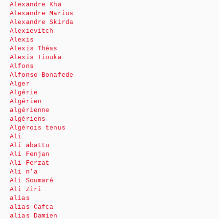
Alexandre Kha
Alexandre Marius
Alexandre Skirda
Alexievitch
Alexis
Alexis Théas
Alexis Tiouka
Alfons
Alfonso Bonafede
Alger
Algérie
Algérien
algérienne
algériens
Algérois tenus
Ali
Ali abattu
Ali Fenjan
Ali Ferzat
Ali n’a
Ali Soumaré
Ali Ziri
alias
alias Cafca
alias Damien