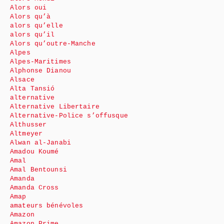
Alors oui
Alors qu’à
alors qu’elle
alors qu’il
Alors qu’outre-Manche
Alpes
Alpes-Maritimes
Alphonse Dianou
Alsace
Alta Tansió
alternative
Alternative Libertaire
Alternative-Police s’offusque
Althusser
Altmeyer
Alwan al-Janabi
Amadou Koumé
Amal
Amal Bentounsi
Amanda
Amanda Cross
Amap
amateurs bénévoles
Amazon
Amazon Prime