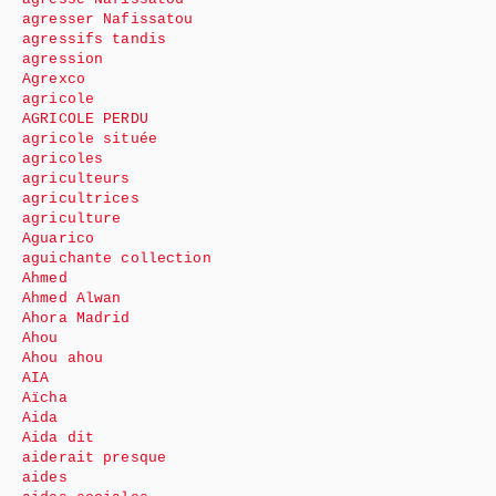
agresser Nafissatou
agressifs tandis
agression
Agrexco
agricole
AGRICOLE PERDU
agricole située
agricoles
agriculteurs
agricultrices
agriculture
Aguarico
aguichante collection
Ahmed
Ahmed Alwan
Ahora Madrid
Ahou
Ahou ahou
AIA
Aïcha
Aida
Aida dit
aiderait presque
aides