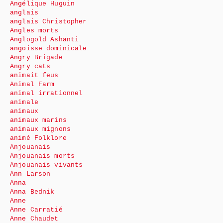
Angélique Huguin
anglais
anglais Christopher
Angles morts
Anglogold Ashanti
angoisse dominicale
Angry Brigade
Angry cats
animait feus
Animal Farm
animal irrationnel
animale
animaux
animaux marins
animaux mignons
animé Folklore
Anjouanais
Anjouanais morts
Anjouanais vivants
Ann Larson
Anna
Anna Bednik
Anne
Anne Carratié
Anne Chaudet