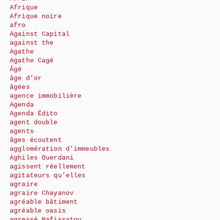
Afrique
Afrique noire
afro
Against Capital
against the
Agathe
Agathe Cagé
Âgé
âge d’or
âgées
agence immobilière
Agenda
Agenda Édito
agent double
agents
âges écoutent
agglomération d’immeubles
Aghiles Ouerdani
agissent réellement
agitateurs qu’elles
agraire
agraire Chayanov
agréable bâtiment
agréable oasis
agressé Nafissatou