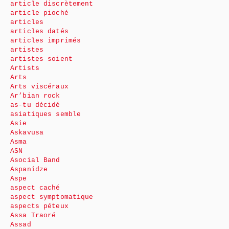
article discrètement
article pioché
articles
articles datés
articles imprimés
artistes
artistes soient
Artists
Arts
Arts viscéraux
Ar’bian rock
as-tu décidé
asiatiques semble
Asie
Askavusa
Asma
ASN
Asocial Band
Aspanidze
Aspe
aspect caché
aspect symptomatique
aspects péteux
Assa Traoré
Assad