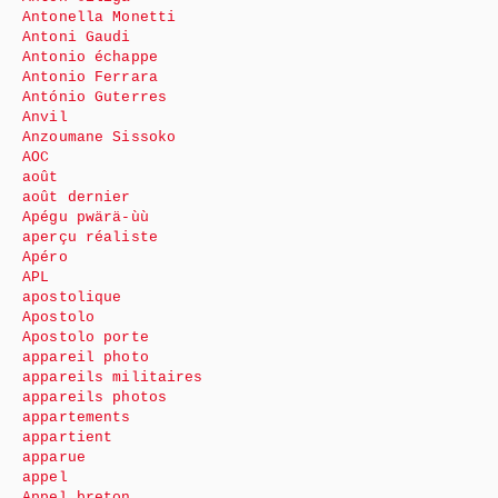
Antonella Monetti
Antoni Gaudi
Antonio échappe
Antonio Ferrara
António Guterres
Anvil
Anzoumane Sissoko
AOC
août
août dernier
Apégu pwärä-ùù
aperçu réaliste
Apéro
APL
apostolique
Apostolo
Apostolo porte
appareil photo
appareils militaires
appareils photos
appartements
appartient
apparue
appel
Appel breton