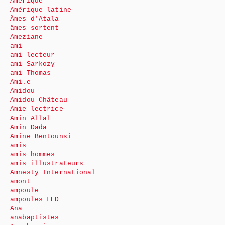
Amérique
Amérique latine
Âmes d’Atala
âmes sortent
Ameziane
ami
ami lecteur
ami Sarkozy
ami Thomas
Ami.e
Amidou
Amidou Château
Amie lectrice
Amin Allal
Amin Dada
Amine Bentounsi
amis
amis hommes
amis illustrateurs
Amnesty International
amont
ampoule
ampoules LED
Ana
anabaptistes