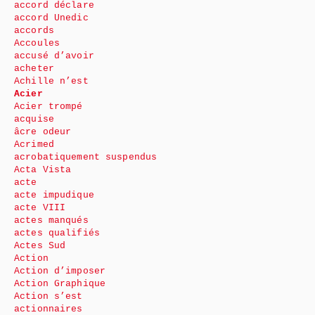
accord déclare
accord Unedic
accords
Accoules
accusé d’avoir
acheter
Achille n’est
Acier
Acier trompé
acquise
âcre odeur
Acrimed
acrobatiquement suspendus
Acta Vista
acte
acte impudique
acte VIII
actes manqués
actes qualifiés
Actes Sud
Action
Action d’imposer
Action Graphique
Action s’est
actionnaires