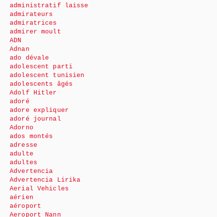
administratif laisse
admirateurs
admiratrices
admirer moult
ADN
Adnan
ado dévale
adolescent parti
adolescent tunisien
adolescents âgés
Adolf Hitler
adoré
adore expliquer
adoré journal
Adorno
ados montés
adresse
adulte
adultes
Advertencia
Advertencia Lirika
Aerial Vehicles
aérien
aéroport
Aeroport Nann