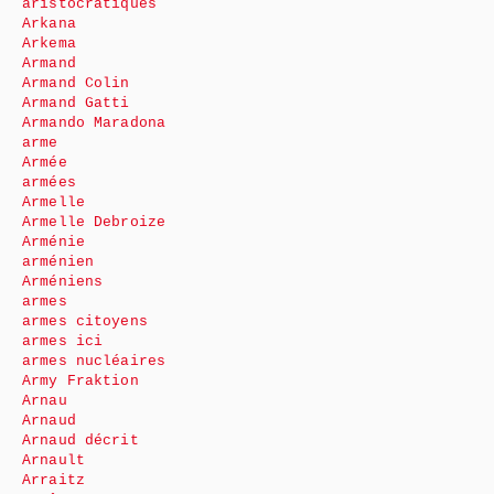
aristocratiques
Arkana
Arkema
Armand
Armand Colin
Armand Gatti
Armando Maradona
arme
Armée
armées
Armelle
Armelle Debroize
Arménie
arménien
Arméniens
armes
armes citoyens
armes ici
armes nucléaires
Army Fraktion
Arnau
Arnaud
Arnaud décrit
Arnault
Arraitz