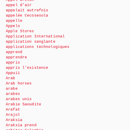
appel d’air
appelait autrefois
appelée Cecosesola
appelle
Appels
Apple Stores
Application International
application sanglante
applications technologiques
apprend
apprendre
appris
appris l’existence
Appuii
Arab
Arab horses
arabe
arabes
arabes unis
Arabie Saoudite
Arafat
Arajol
Araksia
Araksia prend