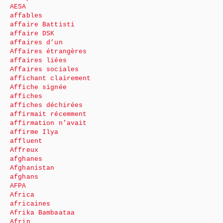
AESA
affables
affaire Battisti
affaire DSK
affaires d’un
Affaires étrangères
affaires liées
Affaires sociales
affichant clairement
Affiche signée
affiches
affiches déchirées
affirmait récemment
affirmation n’avait
affirme Ilya
affluent
Affreux
afghanes
Afghanistan
afghans
AFPA
Africa
africaines
Afrika Bambaataa
Afrin