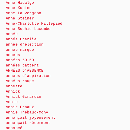
Anne Hidalgo
Anne Kupiec
Anne Lauvergeon
Anne Steiner
Anne-Charlotte Millepied
Anne-Sophie Lacombe
année
année Charlie
année d’élection
année marque
années
années 50-60
années battent
ANNÉES D’ABSENCE
années d’aspiration
Années rouge
Annette
Annick
Annick Girardin
Annie
Annie Ernaux
Annie Thébaud-Mony
annonçait joyeusement
annonçait récemment
annoncé