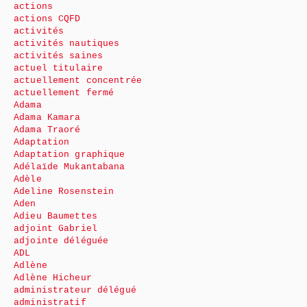
actions
actions CQFD
activités
activités nautiques
activités saines
actuel titulaire
actuellement concentrée
actuellement fermé
Adama
Adama Kamara
Adama Traoré
Adaptation
Adaptation graphique
Adélaïde Mukantabana
Adèle
Adeline Rosenstein
Aden
Adieu Baumettes
adjoint Gabriel
adjointe déléguée
ADL
Adlène
Adlène Hicheur
administrateur délégué
administratif