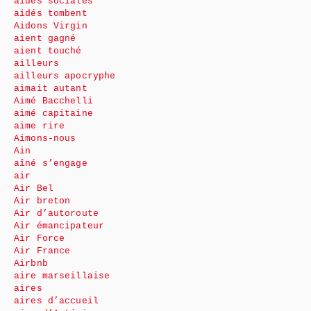
aides sociales
aidés tombent
Aidons Virgin
aient gagné
aient touché
ailleurs
ailleurs apocryphe
aimait autant
Aimé Bacchelli
aimé capitaine
aime rire
Aimons-nous
Ain
aîné s’engage
air
Air Bel
Air breton
Air d’autoroute
Air émancipateur
Air Force
Air France
Airbnb
aire marseillaise
aires
aires d’accueil