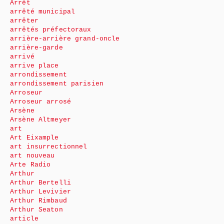
Arrêt
arrêté municipal
arrêter
arrêtés préfectoraux
arrière-arrière grand-oncle
arrière-garde
arrivé
arrive place
arrondissement
arrondissement parisien
Arroseur
Arroseur arrosé
Arsène
Arsène Altmeyer
art
Art Eixample
art insurrectionnel
art nouveau
Arte Radio
Arthur
Arthur Bertelli
Arthur Levivier
Arthur Rimbaud
Arthur Seaton
article