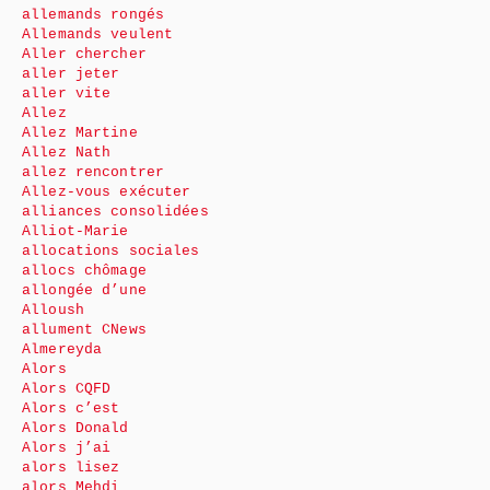
allemands rongés
Allemands veulent
Aller chercher
aller jeter
aller vite
Allez
Allez Martine
Allez Nath
allez rencontrer
Allez-vous exécuter
alliances consolidées
Alliot-Marie
allocations sociales
allocs chômage
allongée d’une
Alloush
allument CNews
Almereyda
Alors
Alors CQFD
Alors c’est
Alors Donald
Alors j’ai
alors lisez
alors Mehdi