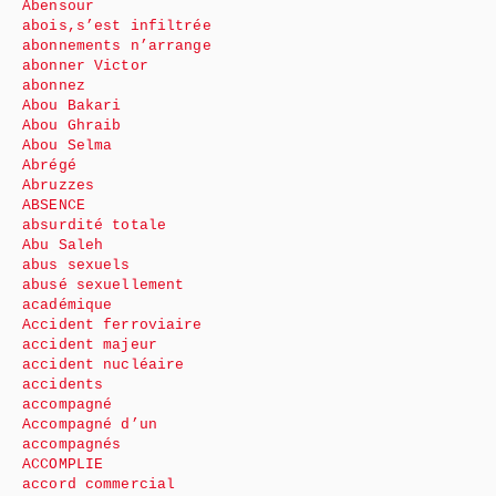
Abensour
abois,s’est infiltrée
abonnements n’arrange
abonner Victor
abonnez
Abou Bakari
Abou Ghraib
Abou Selma
Abrégé
Abruzzes
ABSENCE
absurdité totale
Abu Saleh
abus sexuels
abusé sexuellement
académique
Accident ferroviaire
accident majeur
accident nucléaire
accidents
accompagné
Accompagné d’un
accompagnés
ACCOMPLIE
accord commercial