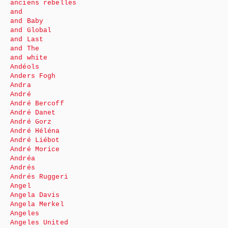
anciens rebelles
and
and Baby
and Global
and Last
and The
and white
Andéols
Anders Fogh
Andra
André
André Bercoff
André Danet
André Gorz
André Héléna
André Liébot
André Morice
Andréa
Andrés
Andrés Ruggeri
Angel
Angela Davis
Angela Merkel
Angeles
Angeles United