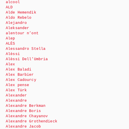
alcool
ALD
Alde Hemendik
Aldo Rebelo
Alejandro
Aleksander
alentour n’ont
Alep
ALÈS
Alessandro Stella
Alèssi
Alèssi Dell’Umbria
Alex
Alex Baladi
Alex Barbier
Alex Cadourcy
Alex pense
Alex Türk
Alexander
Alexandre
Alexandre Berkman
Alexandre Boris
Alexandre Chayanov
Alexandre Grothendieck
Alexandre Jacob