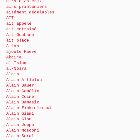
airs d’Astérix
airs printaniers
aisément décelables
AIT
ait appelé
ait entraîné
Ait Ouabane
ait place
Aiton
ajoute Maeve
Akcija
al-Islam
al-Nosra
Alain
Alain Afflelou
Alain Bauer
Alain Camélio
Alain Coine
Alain Damasio
Alain Finkielkraut
Alain Giami
Alain Glon
Alain Juppé
Alain Mosconi
Alain Soral