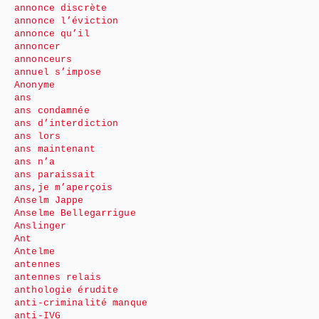
annonce discrète
annonce l’éviction
annonce qu’il
annoncer
annonceurs
annuel s’impose
Anonyme
ans
ans condamnée
ans d’interdiction
ans lors
ans maintenant
ans n’a
ans paraissait
ans,je m’aperçois
Anselm Jappe
Anselme Bellegarrigue
Anslinger
Ant
Antelme
antennes
antennes relais
anthologie érudite
anti-criminalité manque
anti-IVG