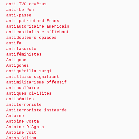
anti-IVG revêtus
anti-Le Pen
anti-passe
anti-patriotard Frans
antiautoritaire américain
anticapitaliste affichant
antidouleurs opiacés
antifa
antifasciste
antiféministes
Antigone
Antigones
antiguérilla surgi
antillaise signifiant
antimilitarisme offensif
antinucléaire
antiques civilités
antisémites
antiterroriste
Antiterroriste instaurée
Antoine
Antoine Costa
Antoine D’Agata
Antoine voit
Anton Ciliga