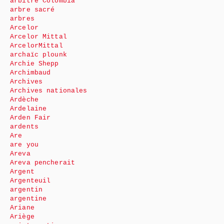
arbitre Colombia
arbre sacré
arbres
Arcelor
Arcelor Mittal
ArcelorMittal
archaïc plounk
Archie Shepp
Archimbaud
Archives
Archives nationales
Ardèche
Ardelaine
Arden Fair
ardents
Are
are you
Areva
Areva pencherait
Argent
Argenteuil
argentin
argentine
Ariane
Ariège