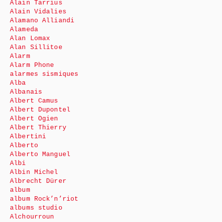
Alain Tarrius
Alain Vidalies
Alamano Alliandi
Alameda
Alan Lomax
Alan Sillitoe
Alarm
Alarm Phone
alarmes sismiques
Alba
Albanais
Albert Camus
Albert Dupontel
Albert Ogien
Albert Thierry
Albertini
Alberto
Alberto Manguel
Albi
Albin Michel
Albrecht Dürer
album
album Rock’n’riot
albums studio
Alchourroun