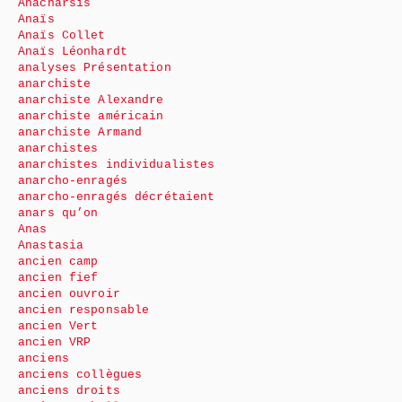
Anacharsis
Anaïs
Anaïs Collet
Anaïs Léonhardt
analyses Présentation
anarchiste
anarchiste Alexandre
anarchiste américain
anarchiste Armand
anarchistes
anarchistes individualistes
anarcho-enragés
anarcho-enragés décrétaient
anars qu’on
Anas
Anastasia
ancien camp
ancien fief
ancien ouvroir
ancien responsable
ancien Vert
ancien VRP
anciens
anciens collègues
anciens droits