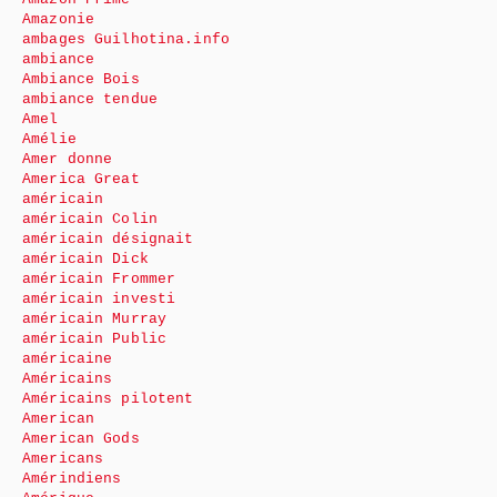
Amazonie
ambages Guilhotina.info
ambiance
Ambiance Bois
ambiance tendue
Amel
Amélie
Amer donne
America Great
américain
américain Colin
américain désignait
américain Dick
américain Frommer
américain investi
américain Murray
américain Public
américaine
Américains
Américains pilotent
American
American Gods
Americans
Amérindiens