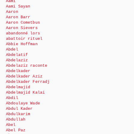
Aami
Aami Sayan
Aaron
Aaron Barr
Aaron Cometbus
Aaron Sievers
abandonné lors
abattoir rituel
Abbie Hoffman
Abdel
Abdelatif
Abdelaziz
Abdelaziz raconte
Abdelkader
Abdelkader Aziz
Abdelkader Ferradj
Abdelmajid
Abdelmajid Kalai
Abdil
Abdoulaye Wade
Abdul Kader
Abdulkarim
Abdullah
Abel
Abel Paz