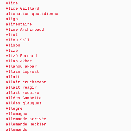
Alice
Alice Gaillard
aliénation quotidienne
align
alimentaire
Aline Archimbaud
Aliot
Aliou Sall
Alison
Alizé
Alizé Bernard
Allah Akbar
Allahou akbar
Allain Leprest
allait
allait cruchement
allait réagir
allait réduire
allées Gambetta
allées glauques
Allègre
Allemagne
allemande arrivée
allemande Heckler
allemands