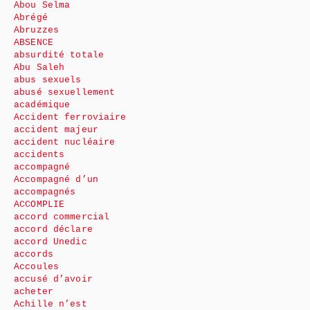
Abou Selma
Abrégé
Abruzzes
ABSENCE
absurdité totale
Abu Saleh
abus sexuels
abusé sexuellement
académique
Accident ferroviaire
accident majeur
accident nucléaire
accidents
accompagné
Accompagné d’un
accompagnés
ACCOMPLIE
accord commercial
accord déclare
accord Unedic
accords
Accoules
accusé d’avoir
acheter
Achille n’est