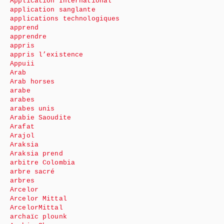
Application International
application sanglante
applications technologiques
apprend
apprendre
appris
appris l’existence
Appuii
Arab
Arab horses
arabe
arabes
arabes unis
Arabie Saoudite
Arafat
Arajol
Araksia
Araksia prend
arbitre Colombia
arbre sacré
arbres
Arcelor
Arcelor Mittal
ArcelorMittal
archaïc plounk