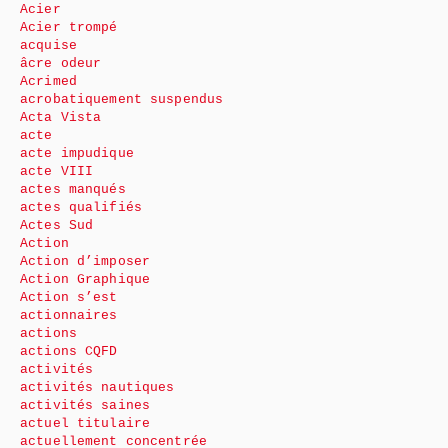
Acier
Acier trompé
acquise
âcre odeur
Acrimed
acrobatiquement suspendus
Acta Vista
acte
acte impudique
acte VIII
actes manqués
actes qualifiés
Actes Sud
Action
Action d’imposer
Action Graphique
Action s’est
actionnaires
actions
actions CQFD
activités
activités nautiques
activités saines
actuel titulaire
actuellement concentrée