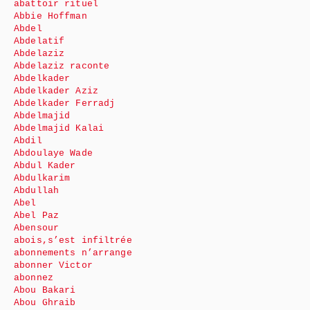
abattoir rituel
Abbie Hoffman
Abdel
Abdelatif
Abdelaziz
Abdelaziz raconte
Abdelkader
Abdelkader Aziz
Abdelkader Ferradj
Abdelmajid
Abdelmajid Kalai
Abdil
Abdoulaye Wade
Abdul Kader
Abdulkarim
Abdullah
Abel
Abel Paz
Abensour
abois,s’est infiltrée
abonnements n’arrange
abonner Victor
abonnez
Abou Bakari
Abou Ghraib