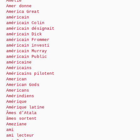
Amélie
Amer donne
America Great
américain
américain Colin
américain désignait
américain Dick
américain Frommer
américain investi
américain Murray
américain Public
américaine
Américains
Américains pilotent
American
American Gods
Americans
Amérindiens
Amérique
Amérique latine
Âmes d’Atala
âmes sortent
Ameziane
ami
ami lecteur