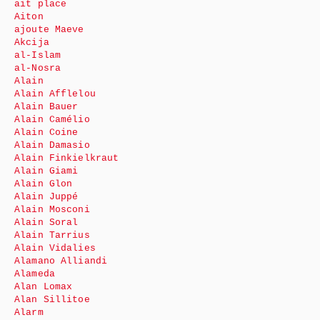
ait place
Aiton
ajoute Maeve
Akcija
al-Islam
al-Nosra
Alain
Alain Afflelou
Alain Bauer
Alain Camélio
Alain Coine
Alain Damasio
Alain Finkielkraut
Alain Giami
Alain Glon
Alain Juppé
Alain Mosconi
Alain Soral
Alain Tarrius
Alain Vidalies
Alamano Alliandi
Alameda
Alan Lomax
Alan Sillitoe
Alarm