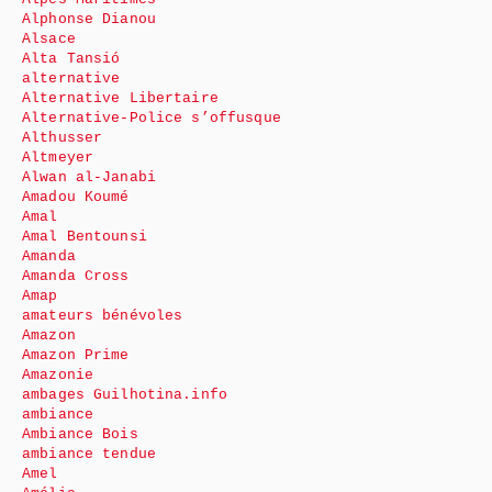
Alphonse Dianou
Alsace
Alta Tansió
alternative
Alternative Libertaire
Alternative-Police s’offusque
Althusser
Altmeyer
Alwan al-Janabi
Amadou Koumé
Amal
Amal Bentounsi
Amanda
Amanda Cross
Amap
amateurs bénévoles
Amazon
Amazon Prime
Amazonie
ambages Guilhotina.info
ambiance
Ambiance Bois
ambiance tendue
Amel