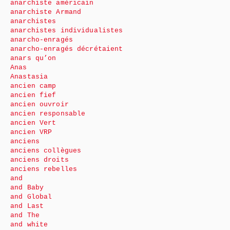
anarchiste américain
anarchiste Armand
anarchistes
anarchistes individualistes
anarcho-enragés
anarcho-enragés décrétaient
anars qu’on
Anas
Anastasia
ancien camp
ancien fief
ancien ouvroir
ancien responsable
ancien Vert
ancien VRP
anciens
anciens collègues
anciens droits
anciens rebelles
and
and Baby
and Global
and Last
and The
and white