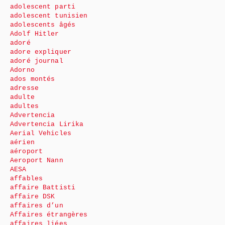
adolescent parti
adolescent tunisien
adolescents âgés
Adolf Hitler
adoré
adore expliquer
adoré journal
Adorno
ados montés
adresse
adulte
adultes
Advertencia
Advertencia Lirika
Aerial Vehicles
aérien
aéroport
Aeroport Nann
AESA
affables
affaire Battisti
affaire DSK
affaires d’un
Affaires étrangères
affaires liées