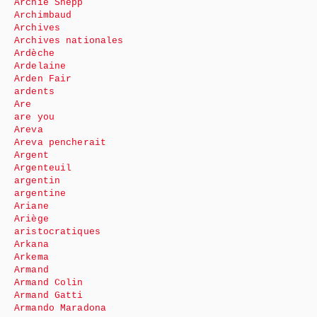
Archie Shepp
Archimbaud
Archives
Archives nationales
Ardèche
Ardelaine
Arden Fair
ardents
Are
are you
Areva
Areva pencherait
Argent
Argenteuil
argentin
argentine
Ariane
Ariège
aristocratiques
Arkana
Arkema
Armand
Armand Colin
Armand Gatti
Armando Maradona