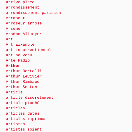
arrive place
arrondissement
arrondissement parisien
Arroseur
Arroseur arrosé
Arsène
Arsène Altmeyer
art
Art Eixample
art insurrectionnel
art nouveau
Arte Radio
Arthur
Arthur Bertelli
Arthur Levivier
Arthur Rimbaud
Arthur Seaton
article
article discrètement
article pioché
articles
articles datés
articles imprimés
artistes
artistes soient