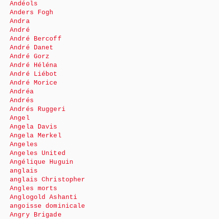
Andéols
Anders Fogh
Andra
André
André Bercoff
André Danet
André Gorz
André Héléna
André Liébot
André Morice
Andréa
Andrés
Andrés Ruggeri
Angel
Angela Davis
Angela Merkel
Angeles
Angeles United
Angélique Huguin
anglais
anglais Christopher
Angles morts
Anglogold Ashanti
angoisse dominicale
Angry Brigade