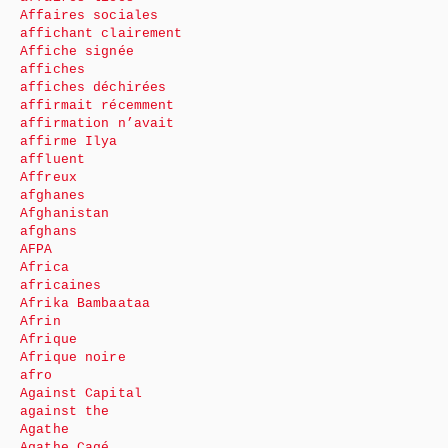
Affaires sociales
affichant clairement
Affiche signée
affiches
affiches déchirées
affirmait récemment
affirmation n’avait
affirme Ilya
affluent
Affreux
afghanes
Afghanistan
afghans
AFPA
Africa
africaines
Afrika Bambaataa
Afrin
Afrique
Afrique noire
afro
Against Capital
against the
Agathe
Agathe Cagé