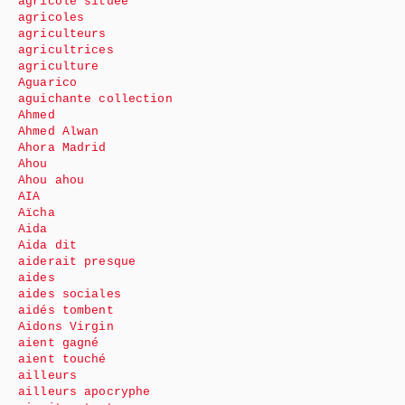
agricole située
agricoles
agriculteurs
agricultrices
agriculture
Aguarico
aguichante collection
Ahmed
Ahmed Alwan
Ahora Madrid
Ahou
Ahou ahou
AIA
Aïcha
Aida
Aida dit
aiderait presque
aides
aides sociales
aidés tombent
Aidons Virgin
aient gagné
aient touché
ailleurs
ailleurs apocryphe