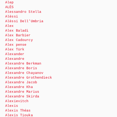
Alep
ALÈS
Alessandro Stella
Alèssi
Alèssi Dell’Umbria
Alex
Alex Baladi
Alex Barbier
Alex Cadourcy
Alex pense
Alex Türk
Alexander
Alexandre
Alexandre Berkman
Alexandre Boris
Alexandre Chayanov
Alexandre Grothendieck
Alexandre Jacob
Alexandre Kha
Alexandre Marius
Alexandre Skirda
Alexievitch
Alexis
Alexis Théas
Alexis Tiouka