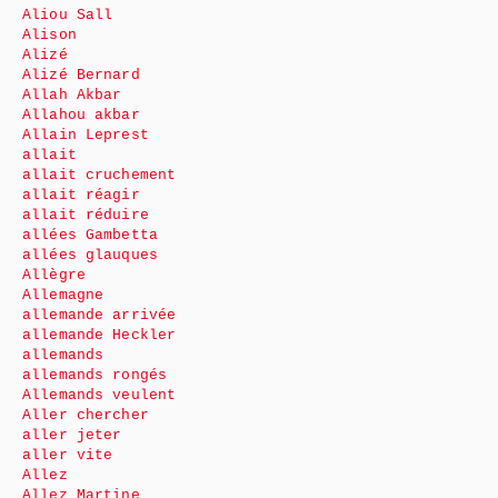
Aliou Sall
Alison
Alizé
Alizé Bernard
Allah Akbar
Allahou akbar
Allain Leprest
allait
allait cruchement
allait réagir
allait réduire
allées Gambetta
allées glauques
Allègre
Allemagne
allemande arrivée
allemande Heckler
allemands
allemands rongés
Allemands veulent
Aller chercher
aller jeter
aller vite
Allez
Allez Martine