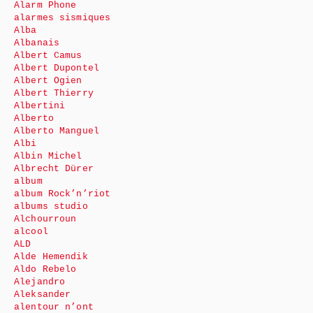
Alarm Phone
alarmes sismiques
Alba
Albanais
Albert Camus
Albert Dupontel
Albert Ogien
Albert Thierry
Albertini
Alberto
Alberto Manguel
Albi
Albin Michel
Albrecht Dürer
album
album Rock’n’riot
albums studio
Alchourroun
alcool
ALD
Alde Hemendik
Aldo Rebelo
Alejandro
Aleksander
alentour n’ont