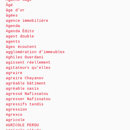
Âgé
âge d’or
âgées
agence immobilière
Agenda
Agenda Édito
agent double
agents
âges écoutent
agglomération d’immeubles
Aghiles Ouerdani
agissent réellement
agitateurs qu’elles
agraire
agraire Chayanov
agréable bâtiment
agréable oasis
agressé Nafissatou
agresser Nafissatou
agressifs tandis
agression
Agrexco
agricole
AGRICOLE PERDU