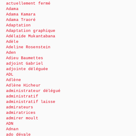
actuellement fermé
Adama
Adama Kamara
Adama Traoré
Adaptation
Adaptation graphique
Adélaïde Mukantabana
Adèle
Adeline Rosenstein
Aden
Adieu Baumettes
adjoint Gabriel
adjointe déléguée
ADL
Adlène
Adlène Hicheur
administrateur délégué
administratif
administratif laisse
admirateurs
admiratrices
admirer moult
ADN
Adnan
ado dévale