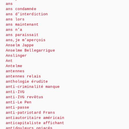
ans
ans condamnée
ans d’interdiction
ans lors
ans maintenant
ans n’a
ans paraissait
ans,je m’aperçois
Anselm Jappe
Anselme Bellegarrigue
Anslinger
Ant
Antelme
antennes
antennes relais
anthologie érudite
anti-criminalité manque
anti-IVG
anti-IVG revêtus
anti-Le Pen
anti-passe
anti-patriotard Frans
antiautoritaire américain
anticapitaliste affichant
antidouleurs opiacés