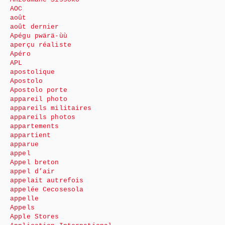
AOC
août
août dernier
Apégu pwärä-ùù
aperçu réaliste
Apéro
APL
apostolique
Apostolo
Apostolo porte
appareil photo
appareils militaires
appareils photos
appartements
appartient
apparue
appel
Appel breton
appel d’air
appelait autrefois
appelée Cecosesola
appelle
Appels
Apple Stores