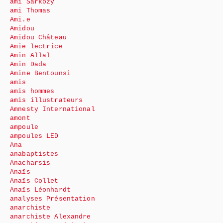
ami Sarkozy
ami Thomas
Ami.e
Amidou
Amidou Château
Amie lectrice
Amin Allal
Amin Dada
Amine Bentounsi
amis
amis hommes
amis illustrateurs
Amnesty International
amont
ampoule
ampoules LED
Ana
anabaptistes
Anacharsis
Anaïs
Anaïs Collet
Anaïs Léonhardt
analyses Présentation
anarchiste
anarchiste Alexandre