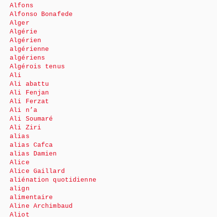
Alfons
Alfonso Bonafede
Alger
Algérie
Algérien
algérienne
algériens
Algérois tenus
Ali
Ali abattu
Ali Fenjan
Ali Ferzat
Ali n’a
Ali Soumaré
Ali Ziri
alias
alias Cafca
alias Damien
Alice
Alice Gaillard
aliénation quotidienne
align
alimentaire
Aline Archimbaud
Aliot