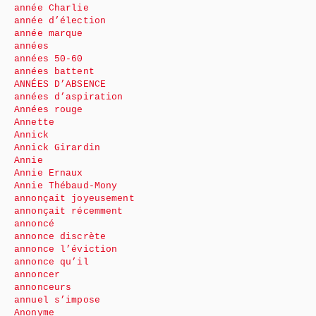
année Charlie
année d’élection
année marque
années
années 50-60
années battent
ANNÉES D’ABSENCE
années d’aspiration
Années rouge
Annette
Annick
Annick Girardin
Annie
Annie Ernaux
Annie Thébaud-Mony
annonçait joyeusement
annonçait récemment
annoncé
annonce discrète
annonce l’éviction
annonce qu’il
annoncer
annonceurs
annuel s’impose
Anonyme