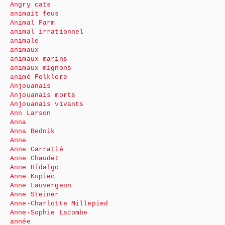
Angry cats
animait feus
Animal Farm
animal irrationnel
animale
animaux
animaux marins
animaux mignons
animé Folklore
Anjouanais
Anjouanais morts
Anjouanais vivants
Ann Larson
Anna
Anna Bednik
Anne
Anne Carratié
Anne Chaudet
Anne Hidalgo
Anne Kupiec
Anne Lauvergeon
Anne Steiner
Anne-Charlotte Millepied
Anne-Sophie Lacombe
année