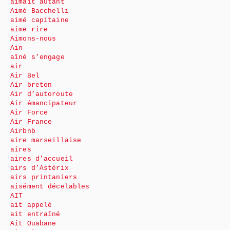
aimait autant
Aimé Bacchelli
aimé capitaine
aime rire
Aimons-nous
Ain
aîné s’engage
air
Air Bel
Air breton
Air d’autoroute
Air émancipateur
Air Force
Air France
Airbnb
aire marseillaise
aires
aires d’accueil
airs d’Astérix
airs printaniers
aisément décelables
AIT
ait appelé
ait entraîné
Ait Ouabane