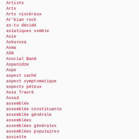
Artists
Arts
Arts viscéraux
Ar’bian rock
as-tu décidé
asiatiques semble
Asie
Askavusa
Asma
ASN
Asocial Band
Aspanidze
Aspe
aspect caché
aspect symptomatique
aspects péteux
Assa Traoré
Assad
assemblée
assemblée constituante
assemblée générale
assemblées
assemblées générales
assemblées populaires
assiette