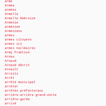
arme
Armée
armées
Armelle
Armelle Debroize
Arménie
arménien
Arméniens
armes
armes citoyens
armes ici
armes nucléaires
Army Fraktion
Arnau
Arnaud
Arnaud décrit
Arnault
Arraitz
Arrêt
arrêté municipal
arrêter
arrêtés préfectoraux
arrière-arrière grand-oncle
arrière-garde
arrivé