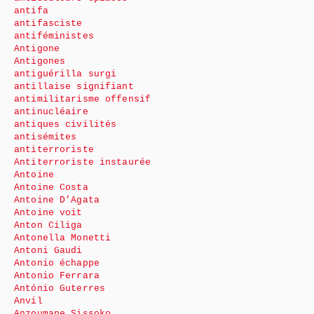
antifa
antifasciste
antiféministes
Antigone
Antigones
antiguérilla surgi
antillaise signifiant
antimilitarisme offensif
antinucléaire
antiques civilités
antisémites
antiterroriste
Antiterroriste instaurée
Antoine
Antoine Costa
Antoine D’Agata
Antoine voit
Anton Ciliga
Antonella Monetti
Antoni Gaudi
Antonio échappe
Antonio Ferrara
António Guterres
Anvil
Anzoumane Sissoko