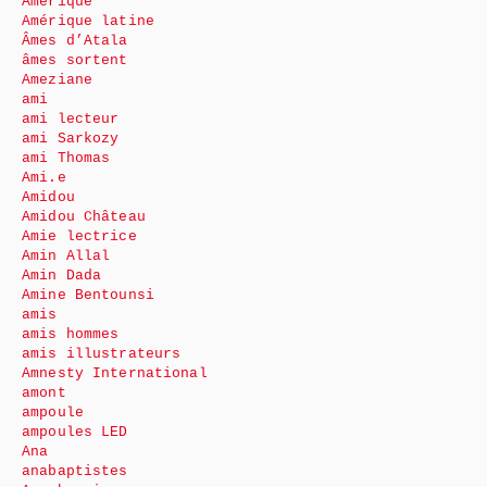
Amérique
Amérique latine
Âmes d’Atala
âmes sortent
Ameziane
ami
ami lecteur
ami Sarkozy
ami Thomas
Ami.e
Amidou
Amidou Château
Amie lectrice
Amin Allal
Amin Dada
Amine Bentounsi
amis
amis hommes
amis illustrateurs
Amnesty International
amont
ampoule
ampoules LED
Ana
anabaptistes