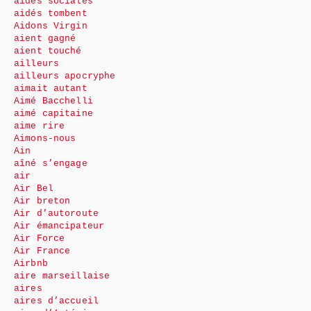
aides sociales
aidés tombent
Aidons Virgin
aient gagné
aient touché
ailleurs
ailleurs apocryphe
aimait autant
Aimé Bacchelli
aimé capitaine
aime rire
Aimons-nous
Ain
aîné s’engage
air
Air Bel
Air breton
Air d’autoroute
Air émancipateur
Air Force
Air France
Airbnb
aire marseillaise
aires
aires d’accueil