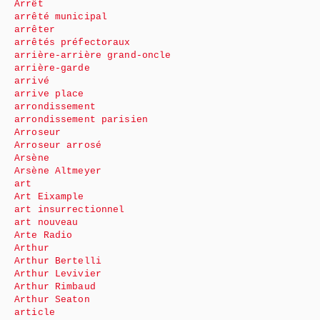
Arrêt
arrêté municipal
arrêter
arrêtés préfectoraux
arrière-arrière grand-oncle
arrière-garde
arrivé
arrive place
arrondissement
arrondissement parisien
Arroseur
Arroseur arrosé
Arsène
Arsène Altmeyer
art
Art Eixample
art insurrectionnel
art nouveau
Arte Radio
Arthur
Arthur Bertelli
Arthur Levivier
Arthur Rimbaud
Arthur Seaton
article