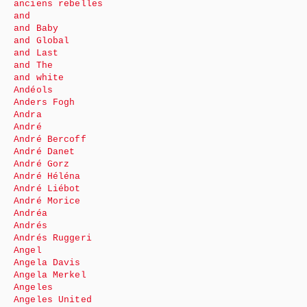
anciens rebelles
and
and Baby
and Global
and Last
and The
and white
Andéols
Anders Fogh
Andra
André
André Bercoff
André Danet
André Gorz
André Héléna
André Liébot
André Morice
Andréa
Andrés
Andrés Ruggeri
Angel
Angela Davis
Angela Merkel
Angeles
Angeles United