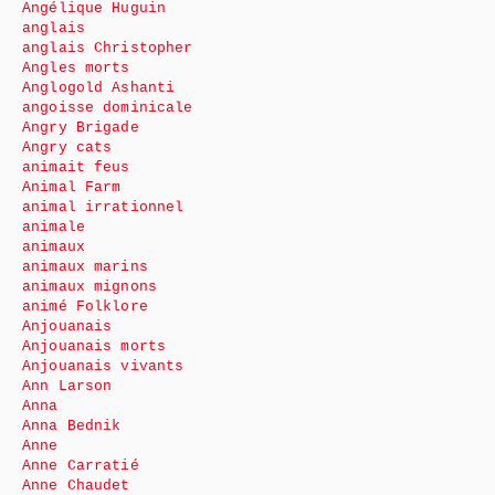
Angélique Huguin
anglais
anglais Christopher
Angles morts
Anglogold Ashanti
angoisse dominicale
Angry Brigade
Angry cats
animait feus
Animal Farm
animal irrationnel
animale
animaux
animaux marins
animaux mignons
animé Folklore
Anjouanais
Anjouanais morts
Anjouanais vivants
Ann Larson
Anna
Anna Bednik
Anne
Anne Carratié
Anne Chaudet