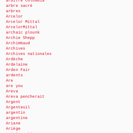
arbitre Colombia
arbre sacré
arbres
Arcelor
Arcelor Mittal
ArcelorMittal
archaïc plounk
Archie Shepp
Archimbaud
Archives
Archives nationales
Ardèche
Ardelaine
Arden Fair
ardents
Are
are you
Areva
Areva pencherait
Argent
Argenteuil
argentin
argentine
Ariane
Ariège