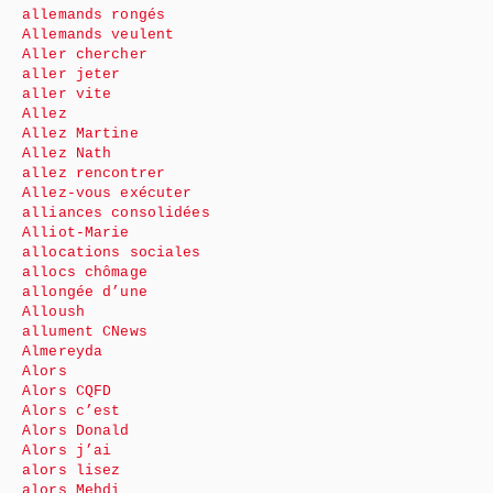
allemands rongés
Allemands veulent
Aller chercher
aller jeter
aller vite
Allez
Allez Martine
Allez Nath
allez rencontrer
Allez-vous exécuter
alliances consolidées
Alliot-Marie
allocations sociales
allocs chômage
allongée d’une
Alloush
allument CNews
Almereyda
Alors
Alors CQFD
Alors c’est
Alors Donald
Alors j’ai
alors lisez
alors Mehdi