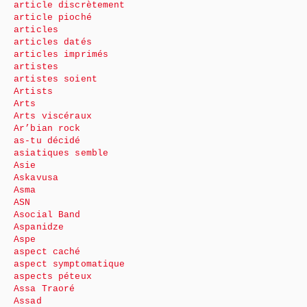
article discrètement
article pioché
articles
articles datés
articles imprimés
artistes
artistes soient
Artists
Arts
Arts viscéraux
Ar’bian rock
as-tu décidé
asiatiques semble
Asie
Askavusa
Asma
ASN
Asocial Band
Aspanidze
Aspe
aspect caché
aspect symptomatique
aspects péteux
Assa Traoré
Assad