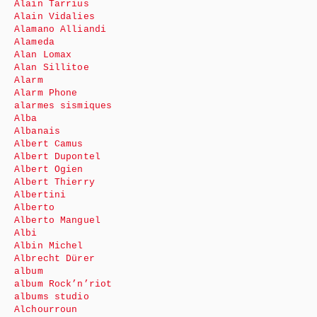
Alain Tarrius
Alain Vidalies
Alamano Alliandi
Alameda
Alan Lomax
Alan Sillitoe
Alarm
Alarm Phone
alarmes sismiques
Alba
Albanais
Albert Camus
Albert Dupontel
Albert Ogien
Albert Thierry
Albertini
Alberto
Alberto Manguel
Albi
Albin Michel
Albrecht Dürer
album
album Rock’n’riot
albums studio
Alchourroun