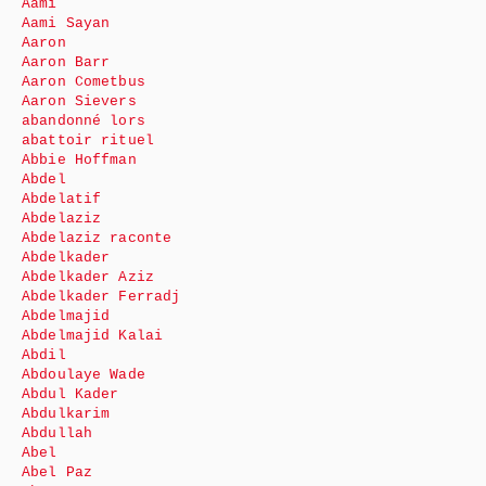
Aami
Aami Sayan
Aaron
Aaron Barr
Aaron Cometbus
Aaron Sievers
abandonné lors
abattoir rituel
Abbie Hoffman
Abdel
Abdelatif
Abdelaziz
Abdelaziz raconte
Abdelkader
Abdelkader Aziz
Abdelkader Ferradj
Abdelmajid
Abdelmajid Kalai
Abdil
Abdoulaye Wade
Abdul Kader
Abdulkarim
Abdullah
Abel
Abel Paz