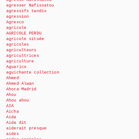
agresser Nafissatou
agressifs tandis
agression
Agrexco
agricole
AGRICOLE PERDU
agricole située
agricoles
agriculteurs
agricultrices
agriculture
Aguarico
aguichante collection
Ahmed
Ahmed Alwan
Ahora Madrid
Ahou
Ahou ahou
AIA
Aïcha
Aida
Aida dit
aiderait presque
aides