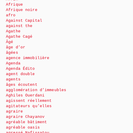
Afrique
Afrique noire
afro
Against Capital
against the
Agathe
Agathe Cagé
Âgé
âge d’or
âgées
agence immobilière
Agenda
Agenda Édito
agent double
agents
âges écoutent
agglomération d’immeubles
Aghiles Ouerdani
agissent réellement
agitateurs qu’elles
agraire
agraire Chayanov
agréable bâtiment
agréable oasis
agressé Nafissatou