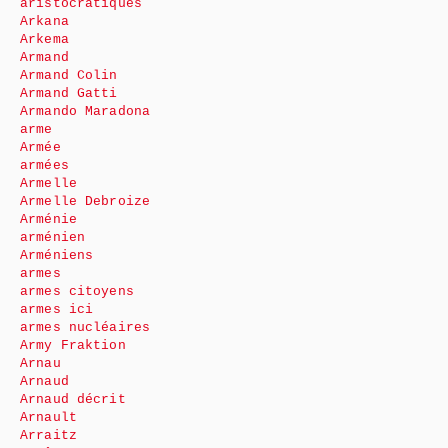
aristocratiques
Arkana
Arkema
Armand
Armand Colin
Armand Gatti
Armando Maradona
arme
Armée
armées
Armelle
Armelle Debroize
Arménie
arménien
Arméniens
armes
armes citoyens
armes ici
armes nucléaires
Army Fraktion
Arnau
Arnaud
Arnaud décrit
Arnault
Arraitz