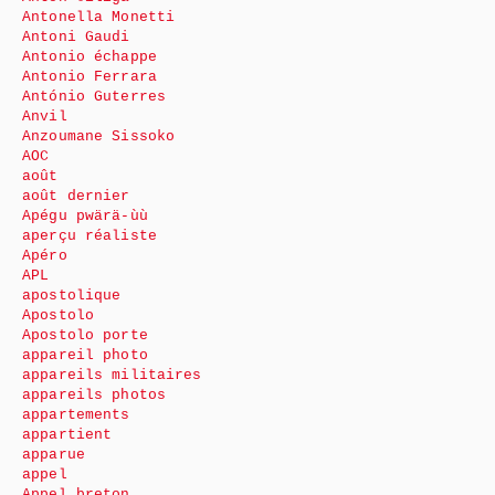
Antonella Monetti
Antoni Gaudi
Antonio échappe
Antonio Ferrara
António Guterres
Anvil
Anzoumane Sissoko
AOC
août
août dernier
Apégu pwärä-ùù
aperçu réaliste
Apéro
APL
apostolique
Apostolo
Apostolo porte
appareil photo
appareils militaires
appareils photos
appartements
appartient
apparue
appel
Appel breton