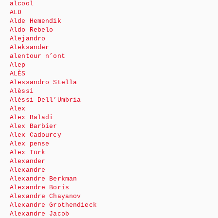
alcool
ALD
Alde Hemendik
Aldo Rebelo
Alejandro
Aleksander
alentour n’ont
Alep
ALÈS
Alessandro Stella
Alèssi
Alèssi Dell’Umbria
Alex
Alex Baladi
Alex Barbier
Alex Cadourcy
Alex pense
Alex Türk
Alexander
Alexandre
Alexandre Berkman
Alexandre Boris
Alexandre Chayanov
Alexandre Grothendieck
Alexandre Jacob