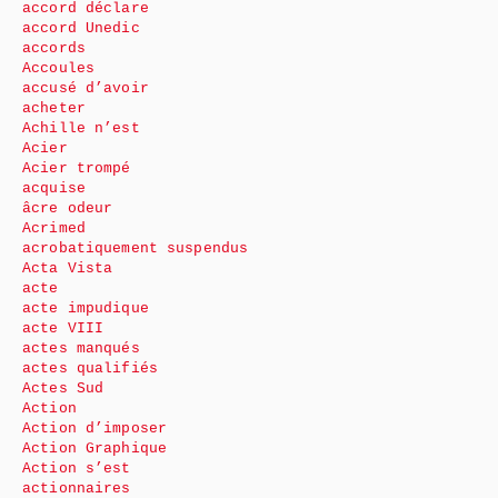
accord déclare
accord Unedic
accords
Accoules
accusé d’avoir
acheter
Achille n’est
Acier
Acier trompé
acquise
âcre odeur
Acrimed
acrobatiquement suspendus
Acta Vista
acte
acte impudique
acte VIII
actes manqués
actes qualifiés
Actes Sud
Action
Action d’imposer
Action Graphique
Action s’est
actionnaires