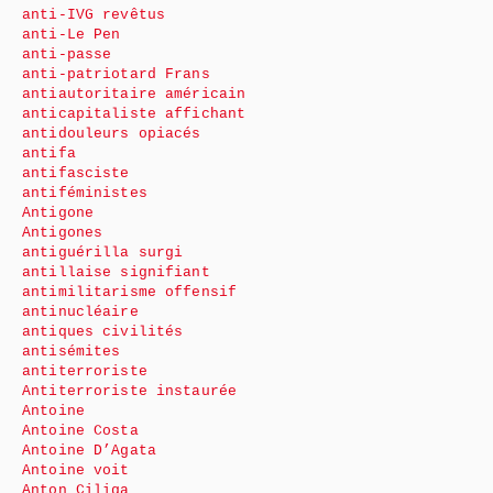
anti-IVG revêtus
anti-Le Pen
anti-passe
anti-patriotard Frans
antiautoritaire américain
anticapitaliste affichant
antidouleurs opiacés
antifa
antifasciste
antiféministes
Antigone
Antigones
antiguérilla surgi
antillaise signifiant
antimilitarisme offensif
antinucléaire
antiques civilités
antisémites
antiterroriste
Antiterroriste instaurée
Antoine
Antoine Costa
Antoine D’Agata
Antoine voit
Anton Ciliga