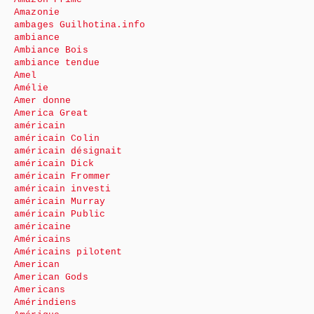
Amazonie
ambages Guilhotina.info
ambiance
Ambiance Bois
ambiance tendue
Amel
Amélie
Amer donne
America Great
américain
américain Colin
américain désignait
américain Dick
américain Frommer
américain investi
américain Murray
américain Public
américaine
Américains
Américains pilotent
American
American Gods
Americans
Amérindiens