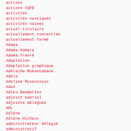
actions
actions CQFD
activités
activités nautiques
activités saines
actuel titulaire
actuellement concentrée
actuellement fermé
Adama
Adama Kamara
Adama Traoré
Adaptation
Adaptation graphique
Adélaïde Mukantabana
Adèle
Adeline Rosenstein
Aden
Adieu Baumettes
adjoint Gabriel
adjointe déléguée
ADL
Adlène
Adlène Hicheur
administrateur délégué
administratif