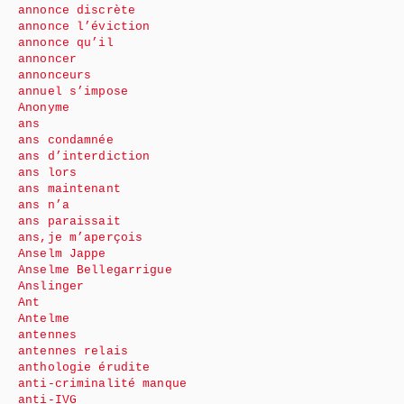
annonce discrète
annonce l’éviction
annonce qu’il
annoncer
annonceurs
annuel s’impose
Anonyme
ans
ans condamnée
ans d’interdiction
ans lors
ans maintenant
ans n’a
ans paraissait
ans,je m’aperçois
Anselm Jappe
Anselme Bellegarrigue
Anslinger
Ant
Antelme
antennes
antennes relais
anthologie érudite
anti-criminalité manque
anti-IVG