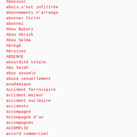
Abensour
abois,s’est infiltrée
abonnements n’arrange
abonner Victor
abonnez
Abou Bakari
Abou Ghraib
Abou Selma
Abrégé
Abruzzes
ABSENCE
absurdité totale
Abu Saleh
abus sexuels
abusé sexuellement
académique
Accident ferroviaire
accident majeur
accident nucléaire
accidents
accompagné
Accompagné d’un
accompagnés
ACCOMPLIE
accord commercial