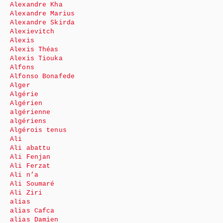
Alexandre Kha
Alexandre Marius
Alexandre Skirda
Alexievitch
Alexis
Alexis Théas
Alexis Tiouka
Alfons
Alfonso Bonafede
Alger
Algérie
Algérien
algérienne
algériens
Algérois tenus
Ali
Ali abattu
Ali Fenjan
Ali Ferzat
Ali n’a
Ali Soumaré
Ali Ziri
alias
alias Cafca
alias Damien