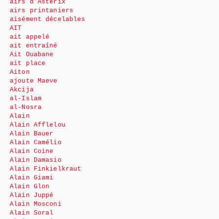
airs d’Astérix
airs printaniers
aisément décelables
AIT
ait appelé
ait entraîné
Ait Ouabane
ait place
Aiton
ajoute Maeve
Akcija
al-Islam
al-Nosra
Alain
Alain Afflelou
Alain Bauer
Alain Camélio
Alain Coine
Alain Damasio
Alain Finkielkraut
Alain Giami
Alain Glon
Alain Juppé
Alain Mosconi
Alain Soral