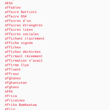
AESA
affables
affaire Battisti
affaire DSK
affaires d’un
Affaires étrangères
affaires liées
Affaires sociales
affichant clairement
Affiche signée
affiches
affiches déchirées
affirmait récemment
affirmation n’avait
affirme Ilya
affluent
Affreux
afghanes
Afghanistan
afghans
AFPA
Africa
africaines
Afrika Bambaataa
Afrin