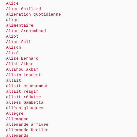
Alice
Alice Gaillard
aliénation quotidienne
align
alimentaire
Aline Archimbaud
Aliot
Aliou Sall
Alison
Alizé
Alizé Bernard
Allah Akbar
Allahou akbar
Allain Leprest
allait
allait cruchement
allait réagir
allait réduire
allées Gambetta
allées glauques
Allègre
Allemagne
allemande arrivée
allemande Heckler
allemands