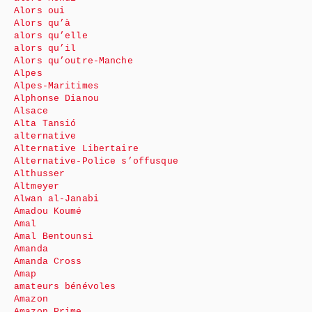
Alors oui
Alors qu’à
alors qu’elle
alors qu’il
Alors qu’outre-Manche
Alpes
Alpes-Maritimes
Alphonse Dianou
Alsace
Alta Tansió
alternative
Alternative Libertaire
Alternative-Police s’offusque
Althusser
Altmeyer
Alwan al-Janabi
Amadou Koumé
Amal
Amal Bentounsi
Amanda
Amanda Cross
Amap
amateurs bénévoles
Amazon
Amazon Prime