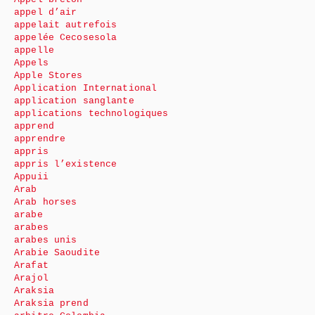
appel d’air
appelait autrefois
appelée Cecosesola
appelle
Appels
Apple Stores
Application International
application sanglante
applications technologiques
apprend
apprendre
appris
appris l’existence
Appuii
Arab
Arab horses
arabe
arabes
arabes unis
Arabie Saoudite
Arafat
Arajol
Araksia
Araksia prend