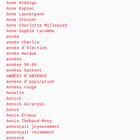
Anne Hidalgo
Anne Kupiec
Anne Lauvergeon
Anne Steiner
Anne-Charlotte Millepied
Anne-Sophie Lacombe
année
année Charlie
année d’élection
année marque
années
années 50-60
années battent
ANNÉES D’ABSENCE
années d’aspiration
Années rouge
Annette
Annick
Annick Girardin
Annie
Annie Ernaux
Annie Thébaud-Mony
annonçait joyeusement
annonçait récemment
annoncé