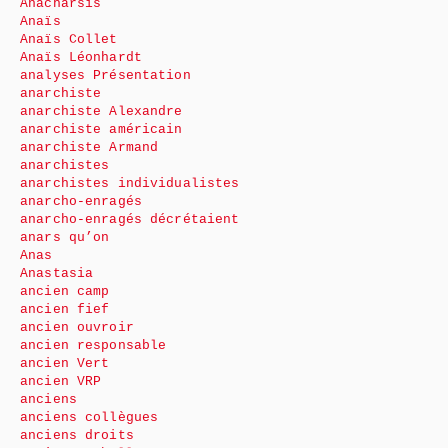
Anacharsis
Anaïs
Anaïs Collet
Anaïs Léonhardt
analyses Présentation
anarchiste
anarchiste Alexandre
anarchiste américain
anarchiste Armand
anarchistes
anarchistes individualistes
anarcho-enragés
anarcho-enragés décrétaient
anars qu’on
Anas
Anastasia
ancien camp
ancien fief
ancien ouvroir
ancien responsable
ancien Vert
ancien VRP
anciens
anciens collègues
anciens droits