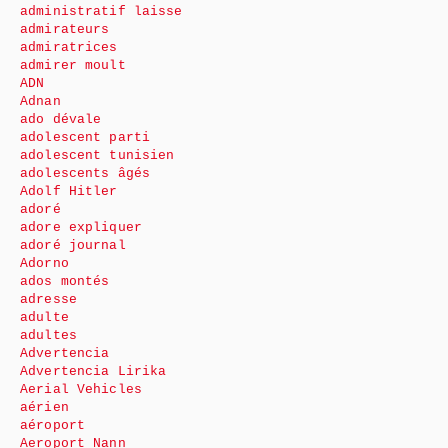
administratif laisse
admirateurs
admiratrices
admirer moult
ADN
Adnan
ado dévale
adolescent parti
adolescent tunisien
adolescents âgés
Adolf Hitler
adoré
adore expliquer
adoré journal
Adorno
ados montés
adresse
adulte
adultes
Advertencia
Advertencia Lirika
Aerial Vehicles
aérien
aéroport
Aeroport Nann