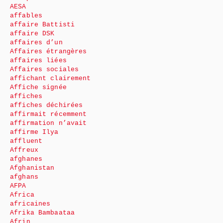
AESA
affables
affaire Battisti
affaire DSK
affaires d’un
Affaires étrangères
affaires liées
Affaires sociales
affichant clairement
Affiche signée
affiches
affiches déchirées
affirmait récemment
affirmation n’avait
affirme Ilya
affluent
Affreux
afghanes
Afghanistan
afghans
AFPA
Africa
africaines
Afrika Bambaataa
Afrin