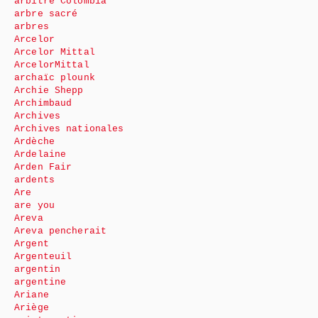
arbitre Colombia
arbre sacré
arbres
Arcelor
Arcelor Mittal
ArcelorMittal
archaïc plounk
Archie Shepp
Archimbaud
Archives
Archives nationales
Ardèche
Ardelaine
Arden Fair
ardents
Are
are you
Areva
Areva pencherait
Argent
Argenteuil
argentin
argentine
Ariane
Ariège