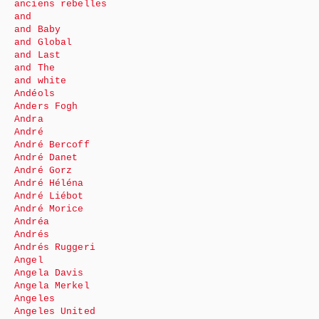
anciens rebelles
and
and Baby
and Global
and Last
and The
and white
Andéols
Anders Fogh
Andra
André
André Bercoff
André Danet
André Gorz
André Héléna
André Liébot
André Morice
Andréa
Andrés
Andrés Ruggeri
Angel
Angela Davis
Angela Merkel
Angeles
Angeles United