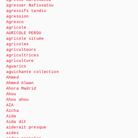
agresser Nafissatou
agressifs tandis
agression
Agrexco
agricole
AGRICOLE PERDU
agricole située
agricoles
agriculteurs
agricultrices
agriculture
Aguarico
aguichante collection
Ahmed
Ahmed Alwan
Ahora Madrid
Ahou
Ahou ahou
AIA
Aïcha
Aida
Aida dit
aiderait presque
aides