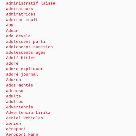
administratif laisse
admirateurs
admiratrices
admirer moult
ADN
Adnan
ado dévale
adolescent parti
adolescent tunisien
adolescents âgés
Adolf Hitler
adoré
adore expliquer
adoré journal
Adorno
ados montés
adresse
adulte
adultes
Advertencia
Advertencia Lirika
Aerial Vehicles
aérien
aéroport
Aeroport Nann