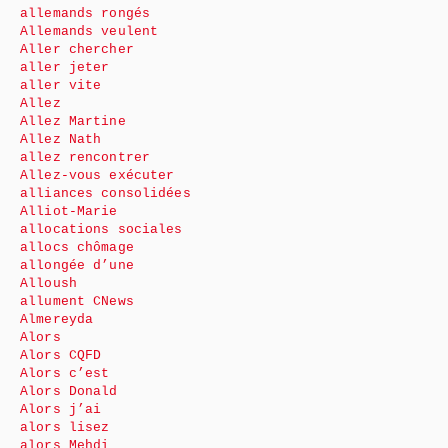
allemands rongés
Allemands veulent
Aller chercher
aller jeter
aller vite
Allez
Allez Martine
Allez Nath
allez rencontrer
Allez-vous exécuter
alliances consolidées
Alliot-Marie
allocations sociales
allocs chômage
allongée d’une
Alloush
allument CNews
Almereyda
Alors
Alors CQFD
Alors c’est
Alors Donald
Alors j’ai
alors lisez
alors Mehdi