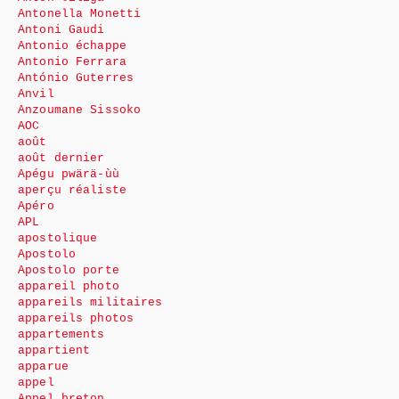
Antonella Monetti
Antoni Gaudi
Antonio échappe
Antonio Ferrara
António Guterres
Anvil
Anzoumane Sissoko
AOC
août
août dernier
Apégu pwärä-ùù
aperçu réaliste
Apéro
APL
apostolique
Apostolo
Apostolo porte
appareil photo
appareils militaires
appareils photos
appartements
appartient
apparue
appel
Appel breton