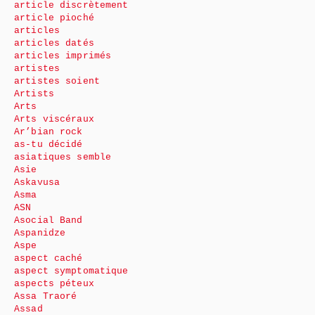
article discrètement
article pioché
articles
articles datés
articles imprimés
artistes
artistes soient
Artists
Arts
Arts viscéraux
Ar’bian rock
as-tu décidé
asiatiques semble
Asie
Askavusa
Asma
ASN
Asocial Band
Aspanidze
Aspe
aspect caché
aspect symptomatique
aspects péteux
Assa Traoré
Assad