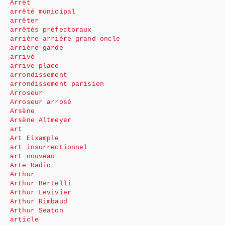
Arrêt
arrêté municipal
arrêter
arrêtés préfectoraux
arrière-arrière grand-oncle
arrière-garde
arrivé
arrive place
arrondissement
arrondissement parisien
Arroseur
Arroseur arrosé
Arsène
Arsène Altmeyer
art
Art Eixample
art insurrectionnel
art nouveau
Arte Radio
Arthur
Arthur Bertelli
Arthur Levivier
Arthur Rimbaud
Arthur Seaton
article