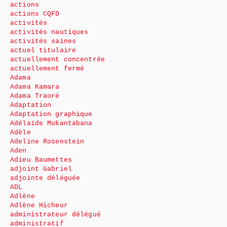
actions
actions CQFD
activités
activités nautiques
activités saines
actuel titulaire
actuellement concentrée
actuellement fermé
Adama
Adama Kamara
Adama Traoré
Adaptation
Adaptation graphique
Adélaïde Mukantabana
Adèle
Adeline Rosenstein
Aden
Adieu Baumettes
adjoint Gabriel
adjointe déléguée
ADL
Adlène
Adlène Hicheur
administrateur délégué
administratif