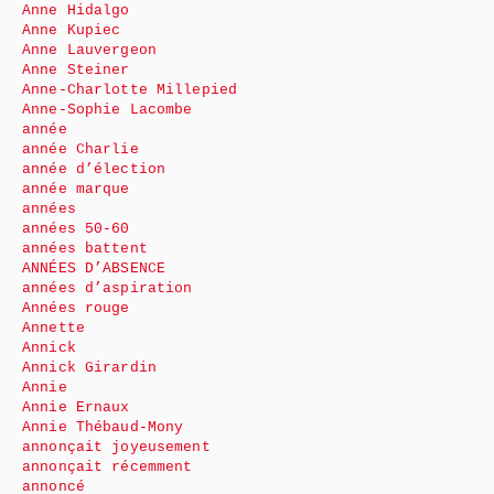
Anne Hidalgo
Anne Kupiec
Anne Lauvergeon
Anne Steiner
Anne-Charlotte Millepied
Anne-Sophie Lacombe
année
année Charlie
année d’élection
année marque
années
années 50-60
années battent
ANNÉES D’ABSENCE
années d’aspiration
Années rouge
Annette
Annick
Annick Girardin
Annie
Annie Ernaux
Annie Thébaud-Mony
annonçait joyeusement
annonçait récemment
annoncé