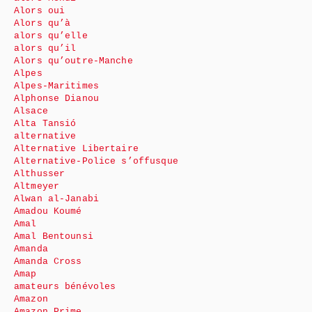
Alors oui
Alors qu’à
alors qu’elle
alors qu’il
Alors qu’outre-Manche
Alpes
Alpes-Maritimes
Alphonse Dianou
Alsace
Alta Tansió
alternative
Alternative Libertaire
Alternative-Police s’offusque
Althusser
Altmeyer
Alwan al-Janabi
Amadou Koumé
Amal
Amal Bentounsi
Amanda
Amanda Cross
Amap
amateurs bénévoles
Amazon
Amazon Prime