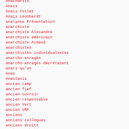
Anacharsis
Anaïs
Anaïs Collet
Anaïs Léonhardt
analyses Présentation
anarchiste
anarchiste Alexandre
anarchiste américain
anarchiste Armand
anarchistes
anarchistes individualistes
anarcho-enragés
anarcho-enragés décrétaient
anars qu’on
Anas
Anastasia
ancien camp
ancien fief
ancien ouvroir
ancien responsable
ancien Vert
ancien VRP
anciens
anciens collègues
anciens droits