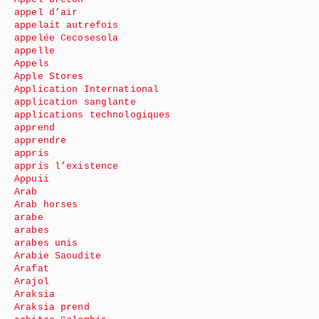
appel d’air
appelait autrefois
appelée Cecosesola
appelle
Appels
Apple Stores
Application International
application sanglante
applications technologiques
apprend
apprendre
appris
appris l’existence
Appuii
Arab
Arab horses
arabe
arabes
arabes unis
Arabie Saoudite
Arafat
Arajol
Araksia
Araksia prend