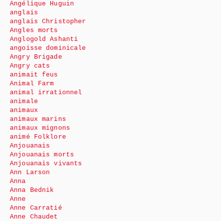
Angélique Huguin
anglais
anglais Christopher
Angles morts
Anglogold Ashanti
angoisse dominicale
Angry Brigade
Angry cats
animait feus
Animal Farm
animal irrationnel
animale
animaux
animaux marins
animaux mignons
animé Folklore
Anjouanais
Anjouanais morts
Anjouanais vivants
Ann Larson
Anna
Anna Bednik
Anne
Anne Carratié
Anne Chaudet