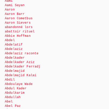
Aami
Aami Sayan
Aaron
Aaron Barr
Aaron Cometbus
Aaron Sievers
abandonné lors
abattoir rituel
Abbie Hoffman
Abdel
Abdelatif
Abdelaziz
Abdelaziz raconte
Abdelkader
Abdelkader Aziz
Abdelkader Ferradj
Abdelmajid
Abdelmajid Kalai
Abdil
Abdoulaye Wade
Abdul Kader
Abdulkarim
Abdullah
Abel
Abel Paz