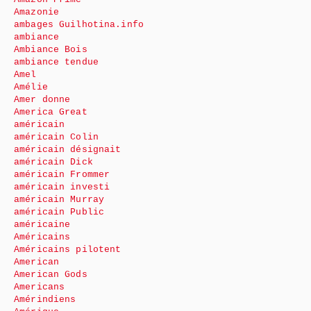
Amazonie
ambages Guilhotina.info
ambiance
Ambiance Bois
ambiance tendue
Amel
Amélie
Amer donne
America Great
américain
américain Colin
américain désignait
américain Dick
américain Frommer
américain investi
américain Murray
américain Public
américaine
Américains
Américains pilotent
American
American Gods
Americans
Amérindiens