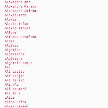
Alexandre Kha
Alexandre Marius
Alexandre Skirda
Alexievitch
Alexis
Alexis Théas
Alexis Tiouka
Alfons
Alfonso Bonafede
Alger
Algérie
Algérien
algérienne
algériens
Algérois tenus
Ali
Ali abattu
Ali Fenjan
Ali Ferzat
Ali n’a
Ali Soumaré
Ali Ziri
alias
alias Cafca
alias Damien