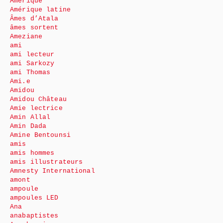
Amérique
Amérique latine
Âmes d’Atala
âmes sortent
Ameziane
ami
ami lecteur
ami Sarkozy
ami Thomas
Ami.e
Amidou
Amidou Château
Amie lectrice
Amin Allal
Amin Dada
Amine Bentounsi
amis
amis hommes
amis illustrateurs
Amnesty International
amont
ampoule
ampoules LED
Ana
anabaptistes