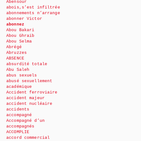
Abensour
abois,s’est infiltrée
abonnements n’arrange
abonner Victor
abonnez
Abou Bakari
Abou Ghraib
Abou Selma
Abrégé
Abruzzes
ABSENCE
absurdité totale
Abu Saleh
abus sexuels
abusé sexuellement
académique
Accident ferroviaire
accident majeur
accident nucléaire
accidents
accompagné
Accompagné d’un
accompagnés
ACCOMPLIE
accord commercial