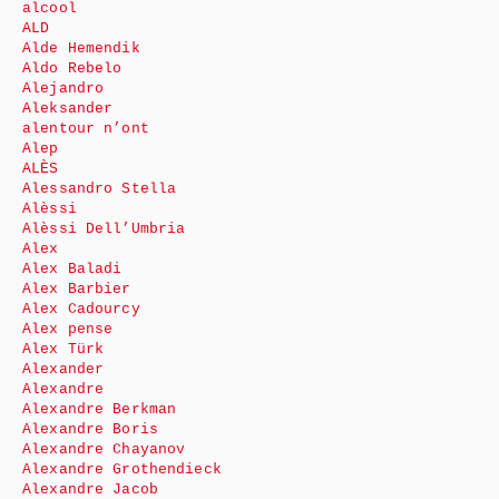
alcool
ALD
Alde Hemendik
Aldo Rebelo
Alejandro
Aleksander
alentour n’ont
Alep
ALÈS
Alessandro Stella
Alèssi
Alèssi Dell’Umbria
Alex
Alex Baladi
Alex Barbier
Alex Cadourcy
Alex pense
Alex Türk
Alexander
Alexandre
Alexandre Berkman
Alexandre Boris
Alexandre Chayanov
Alexandre Grothendieck
Alexandre Jacob