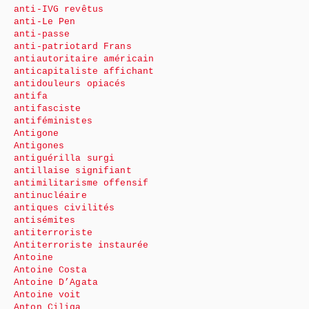
anti-IVG revêtus
anti-Le Pen
anti-passe
anti-patriotard Frans
antiautoritaire américain
anticapitaliste affichant
antidouleurs opiacés
antifa
antifasciste
antiféministes
Antigone
Antigones
antiguérilla surgi
antillaise signifiant
antimilitarisme offensif
antinucléaire
antiques civilités
antisémites
antiterroriste
Antiterroriste instaurée
Antoine
Antoine Costa
Antoine D’Agata
Antoine voit
Anton Ciliga