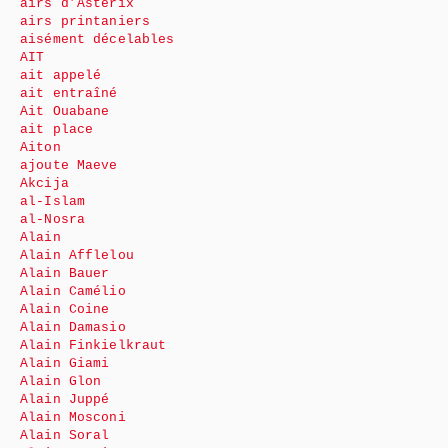
airs d’Astérix
airs printaniers
aisément décelables
AIT
ait appelé
ait entraîné
Ait Ouabane
ait place
Aiton
ajoute Maeve
Akcija
al-Islam
al-Nosra
Alain
Alain Afflelou
Alain Bauer
Alain Camélio
Alain Coine
Alain Damasio
Alain Finkielkraut
Alain Giami
Alain Glon
Alain Juppé
Alain Mosconi
Alain Soral