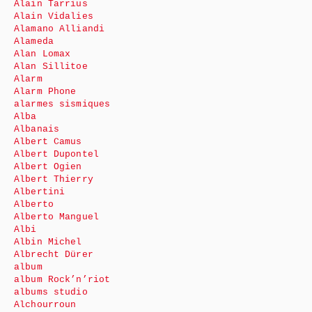
Alain Tarrius
Alain Vidalies
Alamano Alliandi
Alameda
Alan Lomax
Alan Sillitoe
Alarm
Alarm Phone
alarmes sismiques
Alba
Albanais
Albert Camus
Albert Dupontel
Albert Ogien
Albert Thierry
Albertini
Alberto
Alberto Manguel
Albi
Albin Michel
Albrecht Dürer
album
album Rock’n’riot
albums studio
Alchourroun