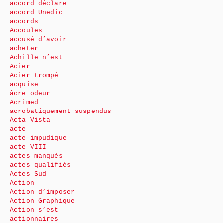
accord déclare
accord Unedic
accords
Accoules
accusé d’avoir
acheter
Achille n’est
Acier
Acier trompé
acquise
âcre odeur
Acrimed
acrobatiquement suspendus
Acta Vista
acte
acte impudique
acte VIII
actes manqués
actes qualifiés
Actes Sud
Action
Action d’imposer
Action Graphique
Action s’est
actionnaires