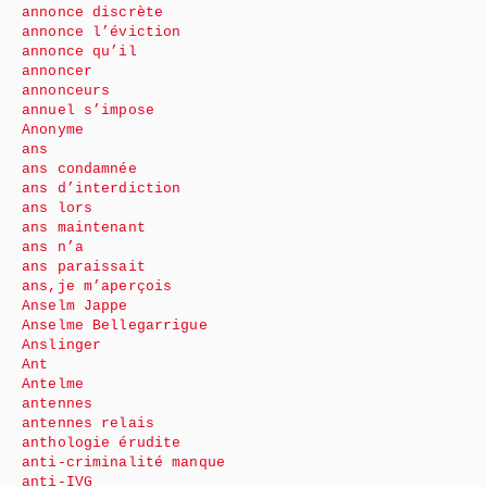
annonce discrète
annonce l’éviction
annonce qu’il
annoncer
annonceurs
annuel s’impose
Anonyme
ans
ans condamnée
ans d’interdiction
ans lors
ans maintenant
ans n’a
ans paraissait
ans,je m’aperçois
Anselm Jappe
Anselme Bellegarrigue
Anslinger
Ant
Antelme
antennes
antennes relais
anthologie érudite
anti-criminalité manque
anti-IVG