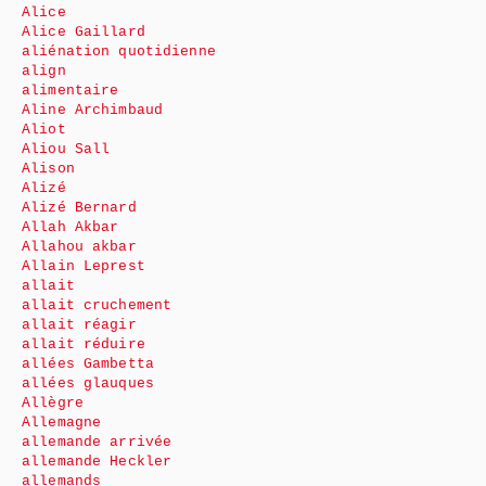
Alice
Alice Gaillard
aliénation quotidienne
align
alimentaire
Aline Archimbaud
Aliot
Aliou Sall
Alison
Alizé
Alizé Bernard
Allah Akbar
Allahou akbar
Allain Leprest
allait
allait cruchement
allait réagir
allait réduire
allées Gambetta
allées glauques
Allègre
Allemagne
allemande arrivée
allemande Heckler
allemands