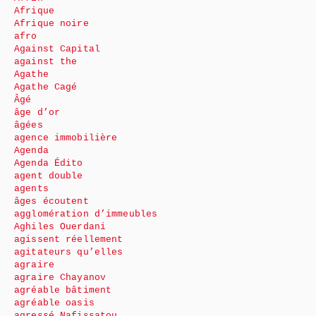
Afrique
Afrique noire
afro
Against Capital
against the
Agathe
Agathe Cagé
Âgé
âge d’or
âgées
agence immobilière
Agenda
Agenda Édito
agent double
agents
âges écoutent
agglomération d’immeubles
Aghiles Ouerdani
agissent réellement
agitateurs qu’elles
agraire
agraire Chayanov
agréable bâtiment
agréable oasis
agressé Nafissatou