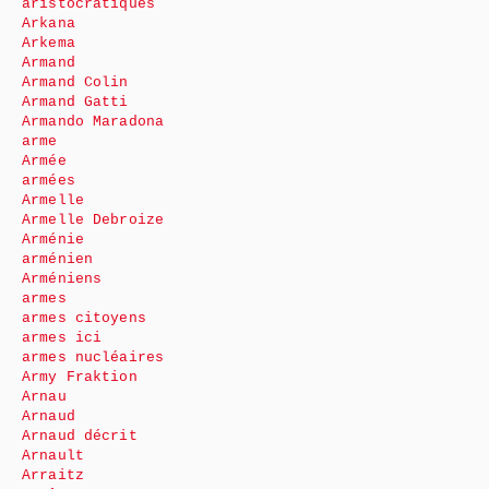
aristocratiques
Arkana
Arkema
Armand
Armand Colin
Armand Gatti
Armando Maradona
arme
Armée
armées
Armelle
Armelle Debroize
Arménie
arménien
Arméniens
armes
armes citoyens
armes ici
armes nucléaires
Army Fraktion
Arnau
Arnaud
Arnaud décrit
Arnault
Arraitz