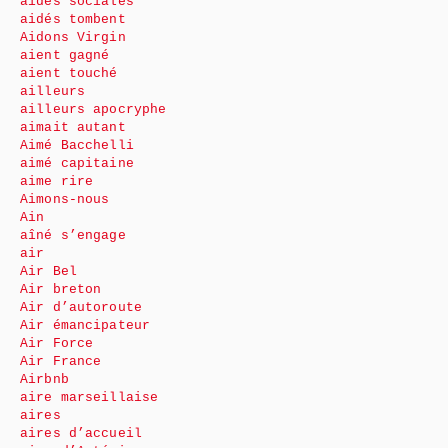
aides sociales
aidés tombent
Aidons Virgin
aient gagné
aient touché
ailleurs
ailleurs apocryphe
aimait autant
Aimé Bacchelli
aimé capitaine
aime rire
Aimons-nous
Ain
aîné s’engage
air
Air Bel
Air breton
Air d’autoroute
Air émancipateur
Air Force
Air France
Airbnb
aire marseillaise
aires
aires d’accueil