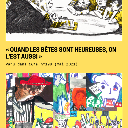
« QUAND LES BÊTES SONT HEUREUSES, ON
L’EST AUSSI »
Paru dans
CQFD
n°198 (mai 2021)