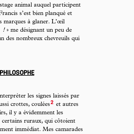
istage animal auquel participent
rancis s’est bien planqué et
es marques à glaner. L’œil
!
» me désignant un peu de
’un des nombreux chevreuils qui
 PHILOSOPHE
interpréter les signes laissés par
2
si crottes, coulées
et autres
irs, il y a évidemment les
t certains ruraux, qui côtoient
nement immédiat. Mes camarades