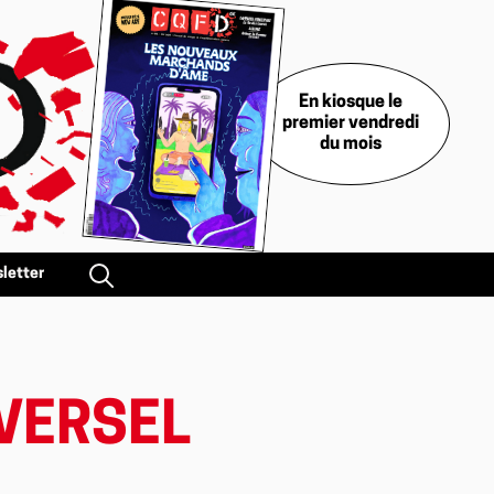
En kiosque le
premier vendredi
du mois
letter
IVERSEL