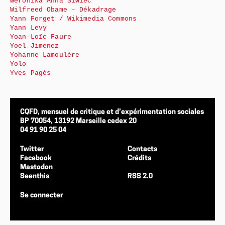
Weronika Anna Siwiec
Wilfreed Obame – Dékadrage
Yann Forget / Wikimedia Commons
Yann Levy
Yoan-Loïc Faure
Yoel Jimenez
Yohanne Lamoulère
Yolo
Yves Pagès
CQFD, mensuel de critique et d’expérimentation sociales
BP 70054, 13192 Marseille cedex 20
04 91 90 25 04
Twitter
Contacts
Facebook
Crédits
Mastodon
Seenthis
RSS 2.0
Se connecter