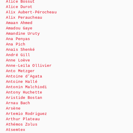
Alice Bossut
Alice Durot
Alix Aubert-Pérocheau
Alix Peraucheau
Amaan Ahmed
Amadou Gaye
Amandine Uruty
Ana Penyas
Ana Pich
Anaïs Shenké
André Gill
Anne Loève
Anne-Leïla Ollivier
Anto Metzger
Antoine d’Agata
Antoine Hallé
Antonin Malchiodi
Antony Huchette
Aristide Bostan
Arnau Bach
Arsène
Artemio Rodriguez
Arthur Plateau
Athémos Zolus
Atsemtex