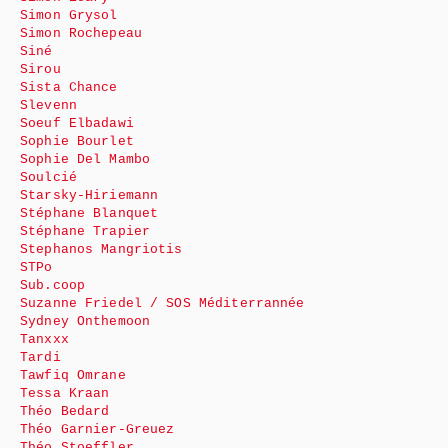
Simon Grysol
Simon Rochepeau
Siné
Sirou
Sista Chance
Slevenn
Soeuf Elbadawi
Sophie Bourlet
Sophie Del Mambo
Soulcié
Starsky-Hiriemann
Stéphane Blanquet
Stéphane Trapier
Stephanos Mangriotis
STPo
Sub.coop
Suzanne Friedel / SOS Méditerrannée
Sydney Onthemoon
Tanxxx
Tardi
Tawfiq Omrane
Tessa Kraan
Théo Bedard
Théo Garnier-Greuez
Théo Stoeffler