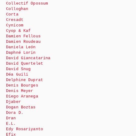
Collectif Opossum
Colloghan
Corta
Cresadt
Cynicom
Cyop & Kaf
Damien Fellous
Damien Roudeau
Daniela León
Daphné Lorin
David Giancatarina
David Quertelet
David Snug
Déa Guili
Delphine Duprat
Denis Bourges
Denis Meyer
Diego Aranega
Djaber
Dogan Boztas
Dora D.
Dran
E.L.
Edy Rosariyanto
Efix