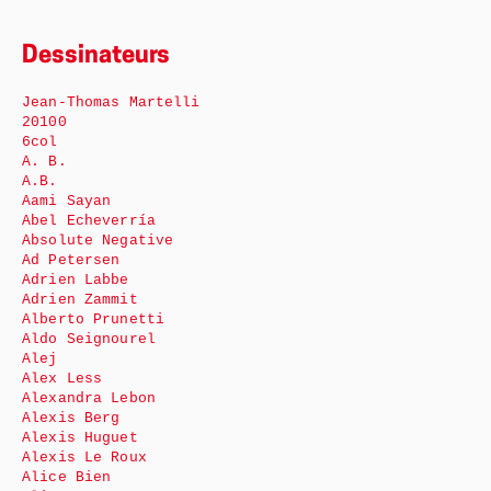
Dessinateurs
Jean-Thomas Martelli
20100
6col
A. B.
A.B.
Aami Sayan
Abel Echeverría
Absolute Negative
Ad Petersen
Adrien Labbe
Adrien Zammit
Alberto Prunetti
Aldo Seignourel
Alej
Alex Less
Alexandra Lebon
Alexis Berg
Alexis Huguet
Alexis Le Roux
Alice Bien