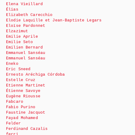
Elena Vieillard
Élias
Elizabeth Carecchio
Elodie Laquille et Jean-Baptiste Legars
Eloïse Pardonnet
Elzazimut
Emilie Aprile
Emilie Seto
Emilien Bernard
Emmanuel Sanséau
Emmanuel Sanséau
Eneko
Eric Sneed
Ernesto Aréchiga Córdoba
Estelle Cruz
Etienne Martinet
Étienne Savoye
Eugène Riousse
Fabcaro
Fabio Purino
Faustine Jacquot
Fayad Mohamed
Felder
Ferdinand Cazalis
ferri