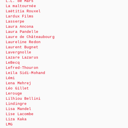
L.L. de Mars
La maltournée
Laëtitia Rouxel
Lardux Films
Lasserpe
Laura Ancona
Laura Pandelle
Laure de Châteaubourg
Laureline Redon
Laurent Bugnet
Lavergnolle
Lazare Lazarus
LeBecq
Lefred-Thouron
Leïla Sidi-Mohand
Lémi
Lena Mehrej
Léo Gillet
Lerouge
Lilhiou Bellini
Lindingre
Lisa Mandel
Lise Lacombe
Liza Kaka
LMG