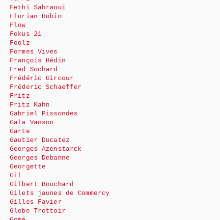
Fethi Sahraoui
Florian Robin
Flow
Fokus 21
Foolz
Formes Vives
François Hédin
Fred Sochard
Frédéric Gircour
Fréderic Schaeffer
Fritz
Fritz Kahn
Gabriel Pissondes
Gala Vanson
Garte
Gautier Ducatez
Georges Azenstarck
Georges Debanne
Georgette
Gil
Gilbert Bouchard
Gilets jaunes de Commercy
Gilles Favier
Globe Trottoir
Gomé