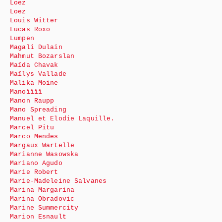
Loez
Loez
Louis Witter
Lucas Roxo
Lumpen
Magali Dulain
Mahmut Bozarslan
Maïda Chavak
Maïlys Vallade
Malika Moine
Manoïïïï
Manon Raupp
Mano Spreading
Manuel et Elodie Laquille.
Marcel Pitu
Marco Mendes
Margaux Wartelle
Marianne Wasowska
Mariano Agudo
Marie Robert
Marie-Madeleine Salvanes
Marina Margarina
Marina Obradovic
Marine Summercity
Marion Esnault