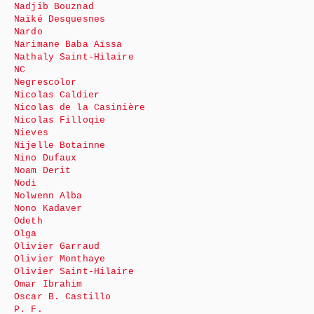
Nadjib Bouznad
Naïké Desquesnes
Nardo
Narimane Baba Aïssa
Nathaly Saint-Hilaire
NC
Negrescolor
Nicolas Caldier
Nicolas de la Casinière
Nicolas Filloqie
Nieves
Nijelle Botainne
Nino Dufaux
Noam Derit
Nodi
Nolwenn Alba
Nono Kadaver
Odeth
Olga
Olivier Garraud
Olivier Monthaye
Olivier Saint-Hilaire
Omar Ibrahim
Oscar B. Castillo
P. F.