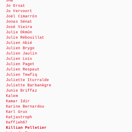
JMB
Jo Orsat
Jo Vervoort
Joël Cimarrón
Jonas Sénat
José Vieira
Julie Okmûn
Julie Rébouillat
Julien Abié
Julien Brygo
Julien Jaulin
Julien Loïs
Julien Paget
Julien Respaut
Julien Tewfiq
Juliette Iturralde
Juliette Barbanègre
Junie Briffaz
Kalem
Kamar Idir
Karine Bernardou
Karl Grux
Katjastroph
Keffieh67
Killian Pelletier