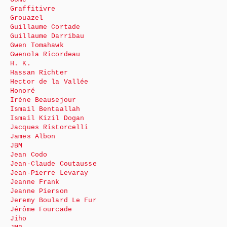
Graffitivre
Grouazel
Guillaume Cortade
Guillaume Darribau
Gwen Tomahawk
Gwenola Ricordeau
H. K.
Hassan Richter
Hector de la Vallée
Honoré
Irène Beausejour
Ismail Bentaallah
Ismail Kizil Dogan
Jacques Ristorcelli
James Albon
JBM
Jean Codo
Jean-Claude Coutausse
Jean-Pierre Levaray
Jeanne Frank
Jeanne Pierson
Jeremy Boulard Le Fur
Jérôme Fourcade
Jiho