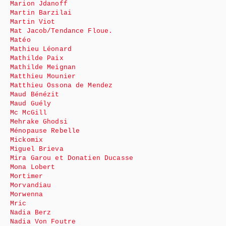
Marion Jdanoff
Martin Barzilai
Martin Viot
Mat Jacob/Tendance Floue.
Matéo
Mathieu Léonard
Mathilde Paix
Mathilde Meignan
Matthieu Mounier
Matthieu Ossona de Mendez
Maud Bénézit
Maud Guély
Mc McGill
Mehrake Ghodsi
Ménopause Rebelle
Mickomix
Miguel Brieva
Mira Garou et Donatien Ducasse
Mona Lobert
Mortimer
Morvandiau
Morwenna
Mric
Nadia Berz
Nadia Von Foutre