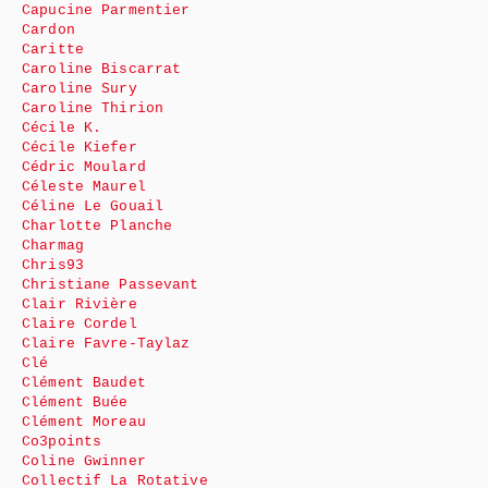
Capucine Parmentier
Cardon
Caritte
Caroline Biscarrat
Caroline Sury
Caroline Thirion
Cécile K.
Cécile Kiefer
Cédric Moulard
Céleste Maurel
Céline Le Gouail
Charlotte Planche
Charmag
Chris93
Christiane Passevant
Clair Rivière
Claire Cordel
Claire Favre-Taylaz
Clé
Clément Baudet
Clément Buée
Clément Moreau
Co3points
Coline Gwinner
Collectif La Rotative