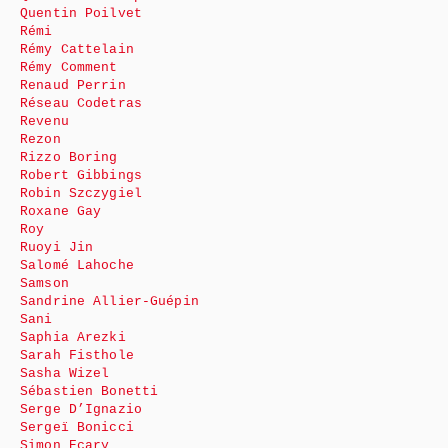
Quentin Poilvet
Rémi
Rémy Cattelain
Rémy Comment
Renaud Perrin
Réseau Codetras
Revenu
Rezon
Rizzo Boring
Robert Gibbings
Robin Szczygiel
Roxane Gay
Roy
Ruoyi Jin
Salomé Lahoche
Samson
Sandrine Allier-Guépin
Sani
Saphia Arezki
Sarah Fisthole
Sasha Wizel
Sébastien Bonetti
Serge D’Ignazio
Sergeï Bonicci
Simon Ecary