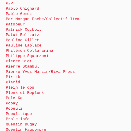
P2P
Pablo Chignard
Pablo Gomez
Par Morgan Fache/Collectif Item
Patobeur
Patrick Cockpit
Patxi Beltzaiz
Pauline Gillet
Pauline Laplace
Philémon Collafarina
Philippe Squarzoni
Pierre Ciot
Pierre Stambul
Pierre-Yves Marzin/Riva Press.
Pirikk
Placid
Plein le dos
Plonk et Replonk
Pole Ka
Popay
Popeulz
Popolitique
Prole.info
Quentin Dugay
Quentin Faucompré