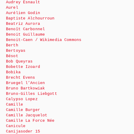
Audrey Esnault
Aurel
Aurélien Godin
Baptiste Alchourroun
Beatriz Aurora
Benoît Carbonnel
Benoit Guillaume
Benoit-Caen / Wikimedia Commons
Berth
Bertoyas
Bésot
Bob Queyras
Bobette Izoard
Bobika
Brecht Evens
Bruegel l’Ancien
Bruno Bartkowiak
Bruno-Gilles Liebgott
Calypso Lopez
Camille
Camille Burger
Camille Jacquelot
Camille La Force Née
Canicule
Canijasoder 15