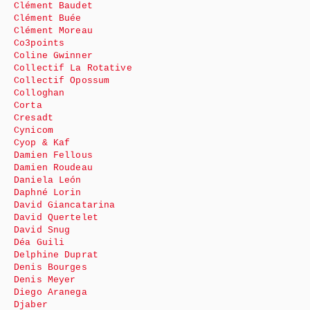
Clément Baudet
Clément Buée
Clément Moreau
Co3points
Coline Gwinner
Collectif La Rotative
Collectif Opossum
Colloghan
Corta
Cresadt
Cynicom
Cyop & Kaf
Damien Fellous
Damien Roudeau
Daniela León
Daphné Lorin
David Giancatarina
David Quertelet
David Snug
Déa Guili
Delphine Duprat
Denis Bourges
Denis Meyer
Diego Aranega
Djaber