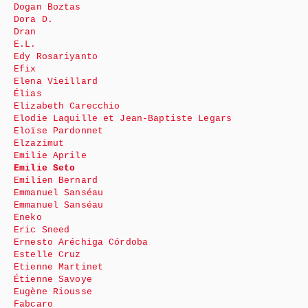
Dogan Boztas
Dora D.
Dran
E.L.
Edy Rosariyanto
Efix
Elena Vieillard
Élias
Elizabeth Carecchio
Elodie Laquille et Jean-Baptiste Legars
Eloïse Pardonnet
Elzazimut
Emilie Aprile
Emilie Seto
Emilien Bernard
Emmanuel Sanséau
Emmanuel Sanséau
Eneko
Eric Sneed
Ernesto Aréchiga Córdoba
Estelle Cruz
Etienne Martinet
Étienne Savoye
Eugène Riousse
Fabcaro