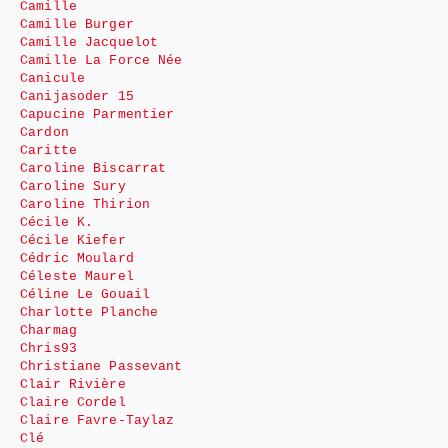
Camille
Camille Burger
Camille Jacquelot
Camille La Force Née
Canicule
Canijasoder 15
Capucine Parmentier
Cardon
Caritte
Caroline Biscarrat
Caroline Sury
Caroline Thirion
Cécile K.
Cécile Kiefer
Cédric Moulard
Céleste Maurel
Céline Le Gouail
Charlotte Planche
Charmag
Chris93
Christiane Passevant
Clair Rivière
Claire Cordel
Claire Favre-Taylaz
Clé