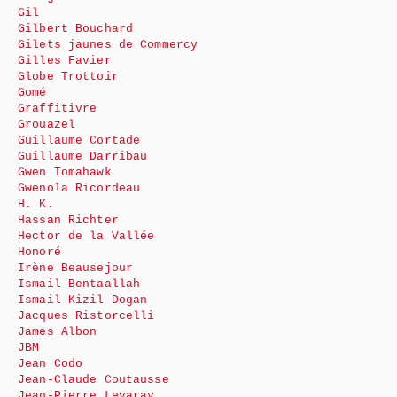
Gil
Gilbert Bouchard
Gilets jaunes de Commercy
Gilles Favier
Globe Trottoir
Gomé
Graffitivre
Grouazel
Guillaume Cortade
Guillaume Darribau
Gwen Tomahawk
Gwenola Ricordeau
H. K.
Hassan Richter
Hector de la Vallée
Honoré
Irène Beausejour
Ismail Bentaallah
Ismail Kizil Dogan
Jacques Ristorcelli
James Albon
JBM
Jean Codo
Jean-Claude Coutausse
Jean-Pierre Levaray