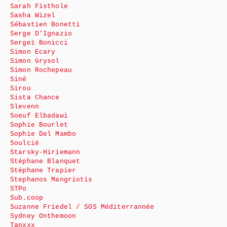
Sarah Fisthole
Sasha Wizel
Sébastien Bonetti
Serge D’Ignazio
Sergeï Bonicci
Simon Ecary
Simon Grysol
Simon Rochepeau
Siné
Sirou
Sista Chance
Slevenn
Soeuf Elbadawi
Sophie Bourlet
Sophie Del Mambo
Soulcié
Starsky-Hiriemann
Stéphane Blanquet
Stéphane Trapier
Stephanos Mangriotis
STPo
Sub.coop
Suzanne Friedel / SOS Méditerrannée
Sydney Onthemoon
Tanxxx