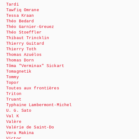
Tardi
Tawfiq Omrane
Tessa Kraan
Théo Bedard
Théo Garnier-Greuez
Théo Stoeffler
Thibaut Trincklin
Thierry Guitard
Thierry Toth
Thomas Azuélos
Thomas Dorn
Tôma "Verminax" Sickart
Tomagnetik
Tommy
Topor
Toutes aux frontières
Triton
Truant
Typhaine Lambermont-Michel
U. G. Sato
Val K
Valère
Valérie de Saint-Do
Vera Makina
Victor