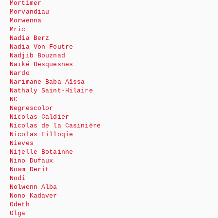
Mortimer
Morvandiau
Morwenna
Mric
Nadia Berz
Nadia Von Foutre
Nadjib Bouznad
Naïké Desquesnes
Nardo
Narimane Baba Aïssa
Nathaly Saint-Hilaire
NC
Negrescolor
Nicolas Caldier
Nicolas de la Casinière
Nicolas Filloqie
Nieves
Nijelle Botainne
Nino Dufaux
Noam Derit
Nodi
Nolwenn Alba
Nono Kadaver
Odeth
Olga