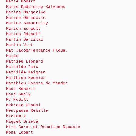
Marie Robert
Marie-Madeleine Salvanes
Marina Margarina
Marina Obradovic
Marine Summercity
Marion Esnault
Marion Jdanoff
Martin Barzilai
Martin Viot
Mat Jacob/Tendance Floue.
Matéo
Mathieu Léonard
Mathilde Paix
Mathilde Meignan
Matthieu Mounier
Matthieu Ossona de Mendez
Maud Bénézit
Maud Guély
Mc McGill
Mehrake Ghodsi
Ménopause Rebelle
Mickomix
Miguel Brieva
Mira Garou et Donatien Ducasse
Mona Lobert