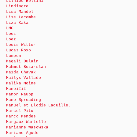
Lilhiou Bellini
Lindingre
Lisa Mandel
Lise Lacombe
Liza Kaka
LMG
Loez
Loez
Louis Witter
Lucas Roxo
Lumpen
Magali Dulain
Mahmut Bozarslan
Maïda Chavak
Maïlys Vallade
Malika Moine
Manoïïïï
Manon Raupp
Mano Spreading
Manuel et Elodie Laquille.
Marcel Pitu
Marco Mendes
Margaux Wartelle
Marianne Wasowska
Mariano Agudo