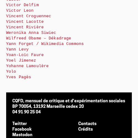
Victor Delfim
Victor Leon
Vincent Croguennec
Vincent Lacotte
Vincent Rivière
Weronika Anna Siwiec
Wilfreed Obame – Dékadrage
Yann Forget / Wikimedia Commons
Yann Levy
Yoan-Loïc Faure
Yoel Jimenez
Yohanne Lamoulère
Yolo
Yves Pagès
CQFD, mensuel de critique et d’expérimentation sociales
BP 70054, 13192 Marseille cedex 20
04 91 90 25 04
Twitter
Contacts
Facebook
Crédits
Mastodon