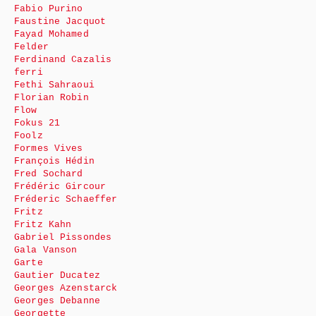
Fabio Purino
Faustine Jacquot
Fayad Mohamed
Felder
Ferdinand Cazalis
ferri
Fethi Sahraoui
Florian Robin
Flow
Fokus 21
Foolz
Formes Vives
François Hédin
Fred Sochard
Frédéric Gircour
Fréderic Schaeffer
Fritz
Fritz Kahn
Gabriel Pissondes
Gala Vanson
Garte
Gautier Ducatez
Georges Azenstarck
Georges Debanne
Georgette