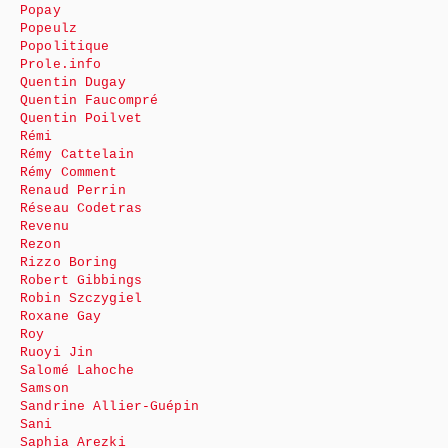
Popay
Popeulz
Popolitique
Prole.info
Quentin Dugay
Quentin Faucompré
Quentin Poilvet
Rémi
Rémy Cattelain
Rémy Comment
Renaud Perrin
Réseau Codetras
Revenu
Rezon
Rizzo Boring
Robert Gibbings
Robin Szczygiel
Roxane Gay
Roy
Ruoyi Jin
Salomé Lahoche
Samson
Sandrine Allier-Guépin
Sani
Saphia Arezki