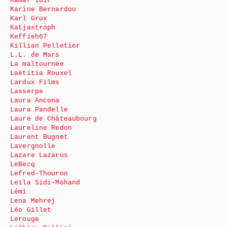
Kamar Idir
Karine Bernardou
Karl Grux
Katjastroph
Keffieh67
Killian Pelletier
L.L. de Mars
La maltournée
Laëtitia Rouxel
Lardux Films
Lasserpe
Laura Ancona
Laura Pandelle
Laure de Châteaubourg
Laureline Redon
Laurent Bugnet
Lavergnolle
Lazare Lazarus
LeBecq
Lefred-Thouron
Leïla Sidi-Mohand
Lémi
Lena Mehrej
Léo Gillet
Lerouge