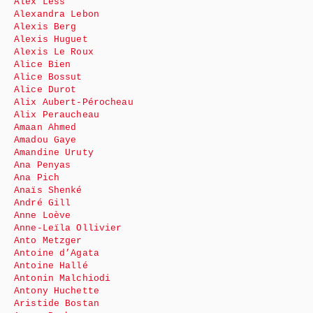
Alex Less
Alexandra Lebon
Alexis Berg
Alexis Huguet
Alexis Le Roux
Alice Bien
Alice Bossut
Alice Durot
Alix Aubert-Pérocheau
Alix Peraucheau
Amaan Ahmed
Amadou Gaye
Amandine Uruty
Ana Penyas
Ana Pich
Anaïs Shenké
André Gill
Anne Loève
Anne-Leïla Ollivier
Anto Metzger
Antoine d’Agata
Antoine Hallé
Antonin Malchiodi
Antony Huchette
Aristide Bostan