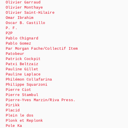
Olivier Garraud
Olivier Monthaye
Olivier Saint-Hilaire
Omar Ibrahim
Oscar B. Castillo
P. F.
P2P
Pablo Chignard
Pablo Gomez
Par Morgan Fache/Collectif Item
Patobeur
Patrick Cockpit
Patxi Beltzaiz
Pauline Gillet
Pauline Laplace
Philémon Collafarina
Philippe Squarzoni
Pierre Ciot
Pierre Stambul
Pierre-Yves Marzin/Riva Press.
Pirikk
Placid
Plein le dos
Plonk et Replonk
Pole Ka