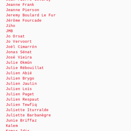
Jeanne Frank
Jeanne Pierson
Jeremy Boulard Le Fur
Jérôme Fourcade
Jiho
JMB
Jo Orsat
Jo Vervoort
Joël Cimarrón
Jonas Sénat
José Vieira
Julie Okmûn
Julie Rébouillat
Julien Abié
Julien Brygo
Julien Jaulin
Julien Loïs
Julien Paget
Julien Respaut
Julien Tewfiq
Juliette Iturralde
Juliette Barbanègre
Junie Briffaz
Kalem