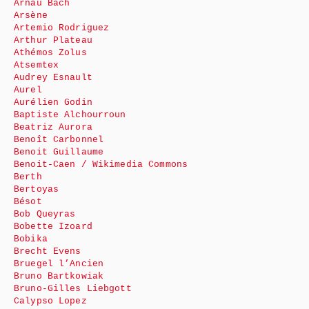
Arnau Bach
Arsène
Artemio Rodriguez
Arthur Plateau
Athémos Zolus
Atsemtex
Audrey Esnault
Aurel
Aurélien Godin
Baptiste Alchourroun
Beatriz Aurora
Benoît Carbonnel
Benoit Guillaume
Benoit-Caen / Wikimedia Commons
Berth
Bertoyas
Bésot
Bob Queyras
Bobette Izoard
Bobika
Brecht Evens
Bruegel l’Ancien
Bruno Bartkowiak
Bruno-Gilles Liebgott
Calypso Lopez