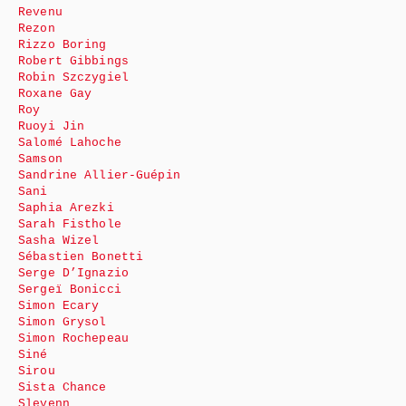
Revenu
Rezon
Rizzo Boring
Robert Gibbings
Robin Szczygiel
Roxane Gay
Roy
Ruoyi Jin
Salomé Lahoche
Samson
Sandrine Allier-Guépin
Sani
Saphia Arezki
Sarah Fisthole
Sasha Wizel
Sébastien Bonetti
Serge D’Ignazio
Sergeï Bonicci
Simon Ecary
Simon Grysol
Simon Rochepeau
Siné
Sirou
Sista Chance
Slevenn