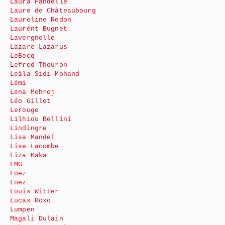
Laura Pandelle
Laure de Châteaubourg
Laureline Redon
Laurent Bugnet
Lavergnolle
Lazare Lazarus
LeBecq
Lefred-Thouron
Leïla Sidi-Mohand
Lémi
Lena Mehrej
Léo Gillet
Lerouge
Lilhiou Bellini
Lindingre
Lisa Mandel
Lise Lacombe
Liza Kaka
LMG
Loez
Loez
Louis Witter
Lucas Roxo
Lumpen
Magali Dulain