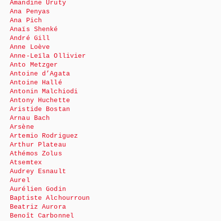
Amandine Uruty
Ana Penyas
Ana Pich
Anaïs Shenké
André Gill
Anne Loève
Anne-Leïla Ollivier
Anto Metzger
Antoine d’Agata
Antoine Hallé
Antonin Malchiodi
Antony Huchette
Aristide Bostan
Arnau Bach
Arsène
Artemio Rodriguez
Arthur Plateau
Athémos Zolus
Atsemtex
Audrey Esnault
Aurel
Aurélien Godin
Baptiste Alchourroun
Beatriz Aurora
Benoît Carbonnel