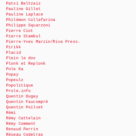
Patxi Beltzaiz
Pauline Gillet
Pauline Laplace
Philémon Collafarina
Philippe Squarzoni
Pierre Ciot
Pierre Stambul
Pierre-Yves Marzin/Riva Press.
Pirikk
Placid
Plein le dos
Plonk et Replonk
Pole Ka
Popay
Popeulz
Popolitique
Prole.info
Quentin Dugay
Quentin Faucompré
Quentin Poilvet
Rémi
Rémy Cattelain
Rémy Comment
Renaud Perrin
Réseau Codetras