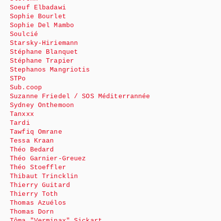
Soeuf Elbadawi
Sophie Bourlet
Sophie Del Mambo
Soulcié
Starsky-Hiriemann
Stéphane Blanquet
Stéphane Trapier
Stephanos Mangriotis
STPo
Sub.coop
Suzanne Friedel / SOS Méditerrannée
Sydney Onthemoon
Tanxxx
Tardi
Tawfiq Omrane
Tessa Kraan
Théo Bedard
Théo Garnier-Greuez
Théo Stoeffler
Thibaut Trincklin
Thierry Guitard
Thierry Toth
Thomas Azuélos
Thomas Dorn
Tôma "Verminax" Sickart