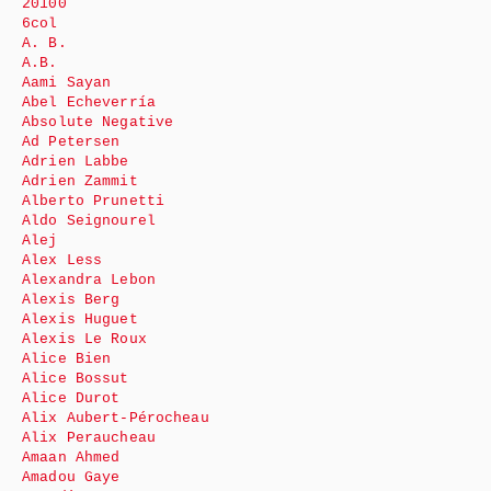
20100
6col
A. B.
A.B.
Aami Sayan
Abel Echeverría
Absolute Negative
Ad Petersen
Adrien Labbe
Adrien Zammit
Alberto Prunetti
Aldo Seignourel
Alej
Alex Less
Alexandra Lebon
Alexis Berg
Alexis Huguet
Alexis Le Roux
Alice Bien
Alice Bossut
Alice Durot
Alix Aubert-Pérocheau
Alix Peraucheau
Amaan Ahmed
Amadou Gaye