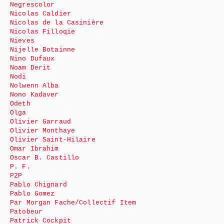
Negrescolor
Nicolas Caldier
Nicolas de la Casinière
Nicolas Filloqie
Nieves
Nijelle Botainne
Nino Dufaux
Noam Derit
Nodi
Nolwenn Alba
Nono Kadaver
Odeth
Olga
Olivier Garraud
Olivier Monthaye
Olivier Saint-Hilaire
Omar Ibrahim
Oscar B. Castillo
P. F.
P2P
Pablo Chignard
Pablo Gomez
Par Morgan Fache/Collectif Item
Patobeur
Patrick Cockpit