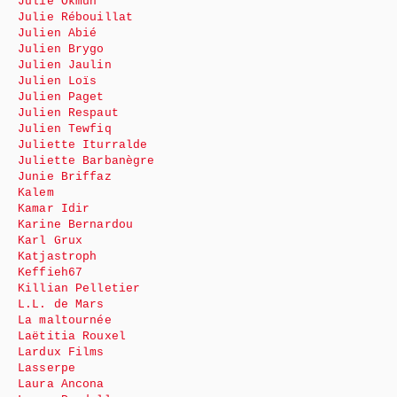
Julie Okmûn
Julie Rébouillat
Julien Abié
Julien Brygo
Julien Jaulin
Julien Loïs
Julien Paget
Julien Respaut
Julien Tewfiq
Juliette Iturralde
Juliette Barbanègre
Junie Briffaz
Kalem
Kamar Idir
Karine Bernardou
Karl Grux
Katjastroph
Keffieh67
Killian Pelletier
L.L. de Mars
La maltournée
Laëtitia Rouxel
Lardux Films
Lasserpe
Laura Ancona