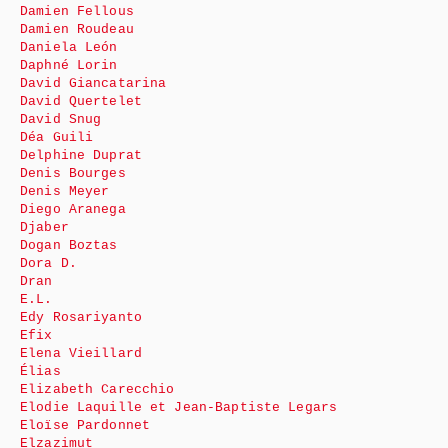
Damien Fellous
Damien Roudeau
Daniela León
Daphné Lorin
David Giancatarina
David Quertelet
David Snug
Déa Guili
Delphine Duprat
Denis Bourges
Denis Meyer
Diego Aranega
Djaber
Dogan Boztas
Dora D.
Dran
E.L.
Edy Rosariyanto
Efix
Elena Vieillard
Élias
Elizabeth Carecchio
Elodie Laquille et Jean-Baptiste Legars
Eloïse Pardonnet
Elzazimut