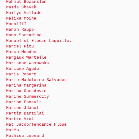
Mahmut Bozarslan
Maïda Chavak
Maïlys Vallade
Malika Moine
Manoïïïï
Manon Raupp
Mano Spreading
Manuel et Elodie Laquille.
Marcel Pitu
Marco Mendes
Margaux Wartelle
Marianne Wasowska
Mariano Agudo
Marie Robert
Marie-Madeleine Salvanes
Marina Margarina
Marina Obradovic
Marine Summercity
Marion Esnault
Marion Jdanoff
Martin Barzilai
Martin Viot
Mat Jacob/Tendance Floue.
Matéo
Mathieu Léonard