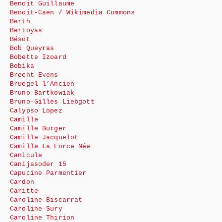
Benoit Guillaume
Benoit-Caen / Wikimedia Commons
Berth
Bertoyas
Bésot
Bob Queyras
Bobette Izoard
Bobika
Brecht Evens
Bruegel l’Ancien
Bruno Bartkowiak
Bruno-Gilles Liebgott
Calypso Lopez
Camille
Camille Burger
Camille Jacquelot
Camille La Force Née
Canicule
Canijasoder 15
Capucine Parmentier
Cardon
Caritte
Caroline Biscarrat
Caroline Sury
Caroline Thirion