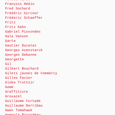
François Hédin
Fred Sochard
Frédéric Gircour
Fréderic Schaeffer
Fritz
Fritz Kahn
Gabriel Pissondes
Gala Vanson
Garte
Gautier Ducatez
Georges Azenstarck
Georges Debanne
Georgette
Gil
Gilbert Bouchard
Gilets jaunes de Commercy
Gilles Favier
Globe Trottoir
Gomé
Graffitivre
Grouazel
Guillaume Cortade
Guillaume Darribau
Gwen Tomahawk
Gwenola Ricordeau