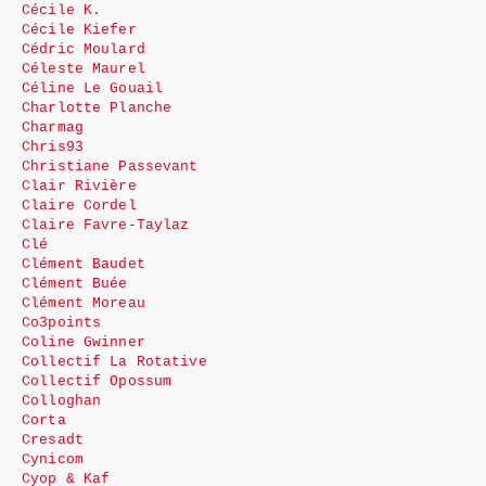
Cécile K.
Cécile Kiefer
Cédric Moulard
Céleste Maurel
Céline Le Gouail
Charlotte Planche
Charmag
Chris93
Christiane Passevant
Clair Rivière
Claire Cordel
Claire Favre-Taylaz
Clé
Clément Baudet
Clément Buée
Clément Moreau
Co3points
Coline Gwinner
Collectif La Rotative
Collectif Opossum
Colloghan
Corta
Cresadt
Cynicom
Cyop & Kaf