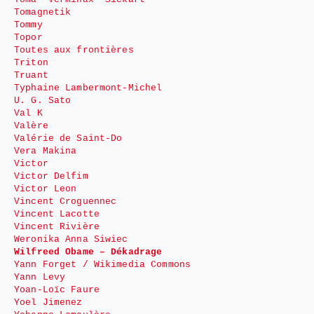
Tomagnetik
Tommy
Topor
Toutes aux frontières
Triton
Truant
Typhaine Lambermont-Michel
U. G. Sato
Val K
Valère
Valérie de Saint-Do
Vera Makina
Victor
Victor Delfim
Victor Leon
Vincent Croguennec
Vincent Lacotte
Vincent Rivière
Weronika Anna Siwiec
Wilfreed Obame – Dékadrage
Yann Forget / Wikimedia Commons
Yann Levy
Yoan-Loïc Faure
Yoel Jimenez