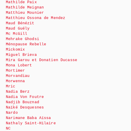
Mathilde Paix
Mathilde Meignan
Matthieu Mounier
Matthieu Ossona de Mendez
Maud Bénézit
Maud Guély
Mc McGill
Mehrake Ghodsi
Ménopause Rebelle
Mickomix
Miguel Brieva
Mira Garou et Donatien Ducasse
Mona Lobert
Mortimer
Morvandiau
Morwenna
Mric
Nadia Berz
Nadia Von Foutre
Nadjib Bouznad
Naïké Desquesnes
Nardo
Narimane Baba Aïssa
Nathaly Saint-Hilaire
NC