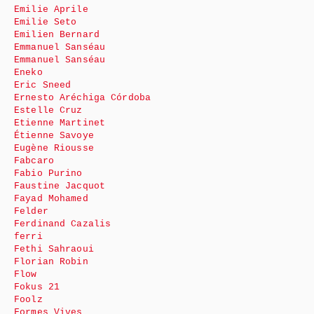
Emilie Aprile
Emilie Seto
Emilien Bernard
Emmanuel Sanséau
Emmanuel Sanséau
Eneko
Eric Sneed
Ernesto Aréchiga Córdoba
Estelle Cruz
Etienne Martinet
Étienne Savoye
Eugène Riousse
Fabcaro
Fabio Purino
Faustine Jacquot
Fayad Mohamed
Felder
Ferdinand Cazalis
ferri
Fethi Sahraoui
Florian Robin
Flow
Fokus 21
Foolz
Formes Vives