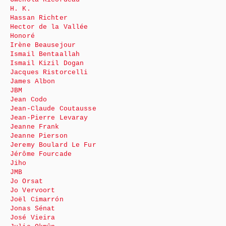
H. K.
Hassan Richter
Hector de la Vallée
Honoré
Irène Beausejour
Ismail Bentaallah
Ismail Kizil Dogan
Jacques Ristorcelli
James Albon
JBM
Jean Codo
Jean-Claude Coutausse
Jean-Pierre Levaray
Jeanne Frank
Jeanne Pierson
Jeremy Boulard Le Fur
Jérôme Fourcade
Jiho
JMB
Jo Orsat
Jo Vervoort
Joël Cimarrón
Jonas Sénat
José Vieira