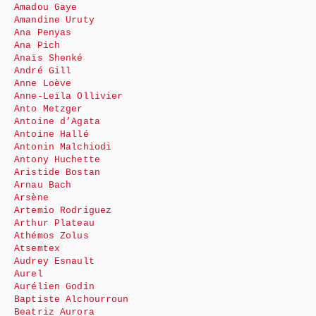
Amadou Gaye
Amandine Uruty
Ana Penyas
Ana Pich
Anaïs Shenké
André Gill
Anne Loève
Anne-Leïla Ollivier
Anto Metzger
Antoine d’Agata
Antoine Hallé
Antonin Malchiodi
Antony Huchette
Aristide Bostan
Arnau Bach
Arsène
Artemio Rodriguez
Arthur Plateau
Athémos Zolus
Atsemtex
Audrey Esnault
Aurel
Aurélien Godin
Baptiste Alchourroun
Beatriz Aurora