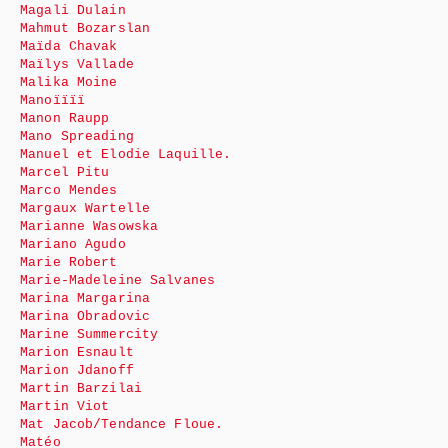
Magali Dulain
Mahmut Bozarslan
Maïda Chavak
Maïlys Vallade
Malika Moine
Manoïïïï
Manon Raupp
Mano Spreading
Manuel et Elodie Laquille.
Marcel Pitu
Marco Mendes
Margaux Wartelle
Marianne Wasowska
Mariano Agudo
Marie Robert
Marie-Madeleine Salvanes
Marina Margarina
Marina Obradovic
Marine Summercity
Marion Esnault
Marion Jdanoff
Martin Barzilai
Martin Viot
Mat Jacob/Tendance Floue.
Matéo