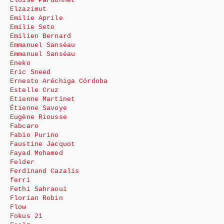
Eloïse Pardonnet
Elzazimut
Emilie Aprile
Emilie Seto
Emilien Bernard
Emmanuel Sanséau
Emmanuel Sanséau
Eneko
Eric Sneed
Ernesto Aréchiga Córdoba
Estelle Cruz
Etienne Martinet
Étienne Savoye
Eugène Riousse
Fabcaro
Fabio Purino
Faustine Jacquot
Fayad Mohamed
Felder
Ferdinand Cazalis
ferri
Fethi Sahraoui
Florian Robin
Flow
Fokus 21