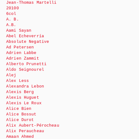
Jean-Thomas Martelli
20100
6col
A. B.
A.B.
Aami Sayan
Abel Echeverría
Absolute Negative
Ad Petersen
Adrien Labbe
Adrien Zammit
Alberto Prunetti
Aldo Seignourel
Alej
Alex Less
Alexandra Lebon
Alexis Berg
Alexis Huguet
Alexis Le Roux
Alice Bien
Alice Bossut
Alice Durot
Alix Aubert-Pérocheau
Alix Peraucheau
Amaan Ahmed