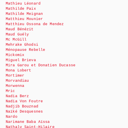
Mathieu Léonard
Mathilde Paix
Mathilde Meignan
Matthieu Mounier
Matthieu Ossona de Mendez
Maud Bénézit
Maud Guély
Mc McGill
Mehrake Ghodsi
Ménopause Rebelle
Mickomix
Miguel Brieva
Mira Garou et Donatien Ducasse
Mona Lobert
Mortimer
Morvandiau
Morwenna
Mric
Nadia Berz
Nadia Von Foutre
Nadjib Bouznad
Naïké Desquesnes
Nardo
Narimane Baba Aïssa
Nathaly Saint-Hilaire