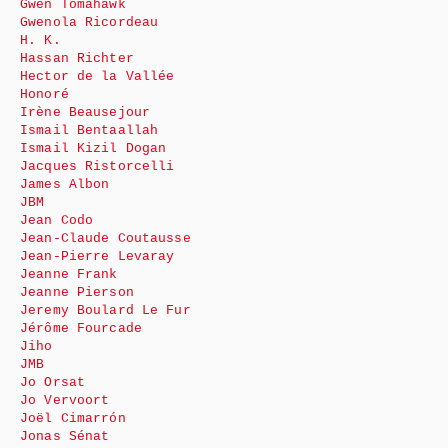
Gwen Tomahawk
Gwenola Ricordeau
H. K.
Hassan Richter
Hector de la Vallée
Honoré
Irène Beausejour
Ismail Bentaallah
Ismail Kizil Dogan
Jacques Ristorcelli
James Albon
JBM
Jean Codo
Jean-Claude Coutausse
Jean-Pierre Levaray
Jeanne Frank
Jeanne Pierson
Jeremy Boulard Le Fur
Jérôme Fourcade
Jiho
JMB
Jo Orsat
Jo Vervoort
Joël Cimarrón
Jonas Sénat