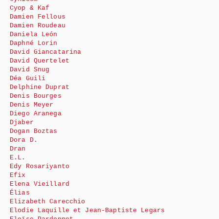
Cyop & Kaf
Damien Fellous
Damien Roudeau
Daniela León
Daphné Lorin
David Giancatarina
David Quertelet
David Snug
Déa Guili
Delphine Duprat
Denis Bourges
Denis Meyer
Diego Aranega
Djaber
Dogan Boztas
Dora D.
Dran
E.L.
Edy Rosariyanto
Efix
Elena Vieillard
Élias
Elizabeth Carecchio
Elodie Laquille et Jean-Baptiste Legars