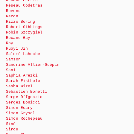
Renaud Perrin
Réseau Codetras
Revenu
Rezon
Rizzo Boring
Robert Gibbings
Robin Szczygiel
Roxane Gay
Roy
Ruoyi Jin
Salomé Lahoche
Samson
Sandrine Allier-Guépin
Sani
Saphia Arezki
Sarah Fisthole
Sasha Wizel
Sébastien Bonetti
Serge D’Ignazio
Sergeï Bonicci
Simon Ecary
Simon Grysol
Simon Rochepeau
Siné
Sirou