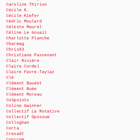
Caroline Thirion
Cécile K.
Cécile Kiefer
Cédric Moulard
Céleste Maurel
Céline Le Gouail
Charlotte Planche
Charmag
Chris93
Christiane Passevant
Clair Rivière
Claire Cordel
Claire Favre-Taylaz
Clé
Clément Baudet
Clément Buée
Clément Moreau
Co3points
Coline Gwinner
Collectif La Rotative
Collectif Opossum
Colloghan
Corta
Cresadt
Cynicom