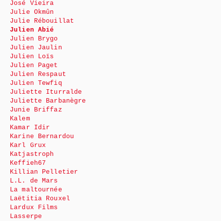
José Vieira
Julie Okmûn
Julie Rébouillat
Julien Abié
Julien Brygo
Julien Jaulin
Julien Loïs
Julien Paget
Julien Respaut
Julien Tewfiq
Juliette Iturralde
Juliette Barbanègre
Junie Briffaz
Kalem
Kamar Idir
Karine Bernardou
Karl Grux
Katjastroph
Keffieh67
Killian Pelletier
L.L. de Mars
La maltournée
Laëtitia Rouxel
Lardux Films
Lasserpe