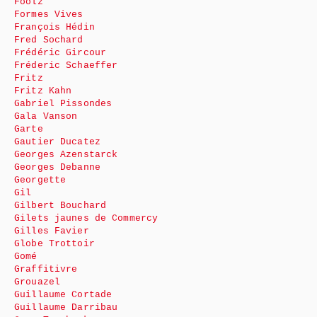
Foolz
Formes Vives
François Hédin
Fred Sochard
Frédéric Gircour
Fréderic Schaeffer
Fritz
Fritz Kahn
Gabriel Pissondes
Gala Vanson
Garte
Gautier Ducatez
Georges Azenstarck
Georges Debanne
Georgette
Gil
Gilbert Bouchard
Gilets jaunes de Commercy
Gilles Favier
Globe Trottoir
Gomé
Graffitivre
Grouazel
Guillaume Cortade
Guillaume Darribau