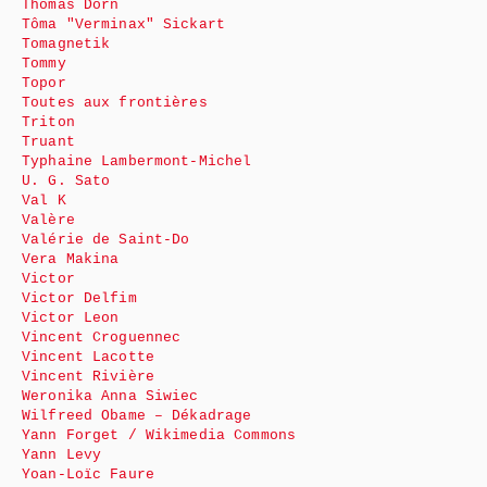
Thomas Dorn
Tôma "Verminax" Sickart
Tomagnetik
Tommy
Topor
Toutes aux frontières
Triton
Truant
Typhaine Lambermont-Michel
U. G. Sato
Val K
Valère
Valérie de Saint-Do
Vera Makina
Victor
Victor Delfim
Victor Leon
Vincent Croguennec
Vincent Lacotte
Vincent Rivière
Weronika Anna Siwiec
Wilfreed Obame – Dékadrage
Yann Forget / Wikimedia Commons
Yann Levy
Yoan-Loïc Faure