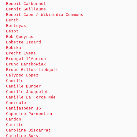
Benoît Carbonnel
Benoit Guillaume
Benoit-Caen / Wikimedia Commons
Berth
Bertoyas
Bésot
Bob Queyras
Bobette Izoard
Bobika
Brecht Evens
Bruegel l’Ancien
Bruno Bartkowiak
Bruno-Gilles Liebgott
Calypso Lopez
Camille
Camille Burger
Camille Jacquelot
Camille La Force Née
Canicule
Canijasoder 15
Capucine Parmentier
Cardon
Caritte
Caroline Biscarrat
Caroline Sury