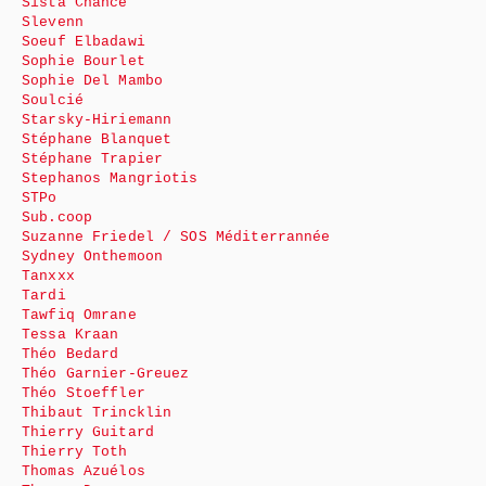
Sista Chance
Slevenn
Soeuf Elbadawi
Sophie Bourlet
Sophie Del Mambo
Soulcié
Starsky-Hiriemann
Stéphane Blanquet
Stéphane Trapier
Stephanos Mangriotis
STPo
Sub.coop
Suzanne Friedel / SOS Méditerrannée
Sydney Onthemoon
Tanxxx
Tardi
Tawfiq Omrane
Tessa Kraan
Théo Bedard
Théo Garnier-Greuez
Théo Stoeffler
Thibaut Trincklin
Thierry Guitard
Thierry Toth
Thomas Azuélos