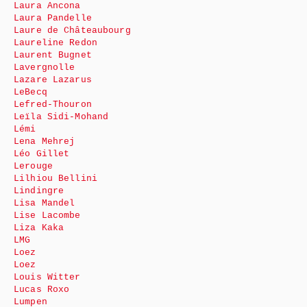
Laura Ancona
Laura Pandelle
Laure de Châteaubourg
Laureline Redon
Laurent Bugnet
Lavergnolle
Lazare Lazarus
LeBecq
Lefred-Thouron
Leïla Sidi-Mohand
Lémi
Lena Mehrej
Léo Gillet
Lerouge
Lilhiou Bellini
Lindingre
Lisa Mandel
Lise Lacombe
Liza Kaka
LMG
Loez
Loez
Louis Witter
Lucas Roxo
Lumpen