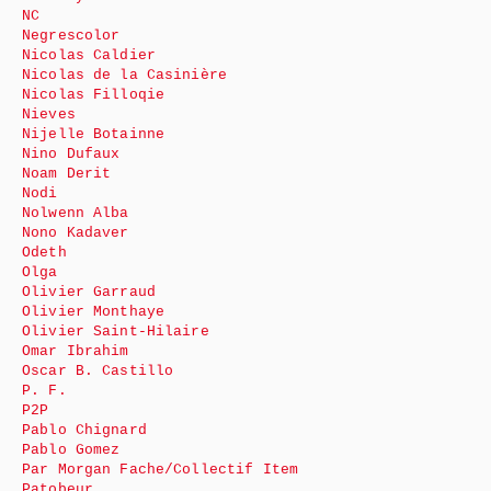
NC
Negrescolor
Nicolas Caldier
Nicolas de la Casinière
Nicolas Filloqie
Nieves
Nijelle Botainne
Nino Dufaux
Noam Derit
Nodi
Nolwenn Alba
Nono Kadaver
Odeth
Olga
Olivier Garraud
Olivier Monthaye
Olivier Saint-Hilaire
Omar Ibrahim
Oscar B. Castillo
P. F.
P2P
Pablo Chignard
Pablo Gomez
Par Morgan Fache/Collectif Item
Patobeur