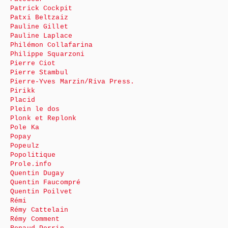
Patrick Cockpit
Patxi Beltzaiz
Pauline Gillet
Pauline Laplace
Philémon Collafarina
Philippe Squarzoni
Pierre Ciot
Pierre Stambul
Pierre-Yves Marzin/Riva Press.
Pirikk
Placid
Plein le dos
Plonk et Replonk
Pole Ka
Popay
Popeulz
Popolitique
Prole.info
Quentin Dugay
Quentin Faucompré
Quentin Poilvet
Rémi
Rémy Cattelain
Rémy Comment