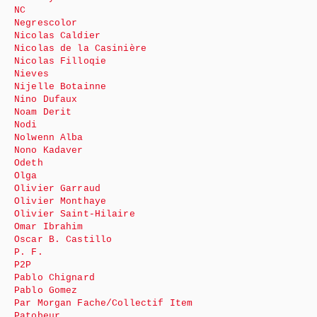
NC
Negrescolor
Nicolas Caldier
Nicolas de la Casinière
Nicolas Filloqie
Nieves
Nijelle Botainne
Nino Dufaux
Noam Derit
Nodi
Nolwenn Alba
Nono Kadaver
Odeth
Olga
Olivier Garraud
Olivier Monthaye
Olivier Saint-Hilaire
Omar Ibrahim
Oscar B. Castillo
P. F.
P2P
Pablo Chignard
Pablo Gomez
Par Morgan Fache/Collectif Item
Patobeur