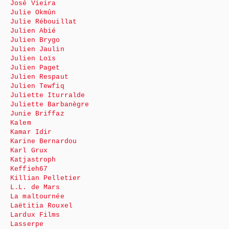
José Vieira
Julie Okmûn
Julie Rébouillat
Julien Abié
Julien Brygo
Julien Jaulin
Julien Loïs
Julien Paget
Julien Respaut
Julien Tewfiq
Juliette Iturralde
Juliette Barbanègre
Junie Briffaz
Kalem
Kamar Idir
Karine Bernardou
Karl Grux
Katjastroph
Keffieh67
Killian Pelletier
L.L. de Mars
La maltournée
Laëtitia Rouxel
Lardux Films
Lasserpe