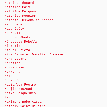
Mathieu Léonard
Mathilde Paix
Mathilde Meignan
Matthieu Mounier
Matthieu Ossona de Mendez
Maud Bénézit
Maud Guély
Mc McGill
Mehrake Ghodsi
Ménopause Rebelle
Mickomix
Miguel Brieva
Mira Garou et Donatien Ducasse
Mona Lobert
Mortimer
Morvandiau
Morwenna
Mric
Nadia Berz
Nadia Von Foutre
Nadjib Bouznad
Naïké Desquesnes
Nardo
Narimane Baba Aïssa
Nathaly Saint-Hilaire