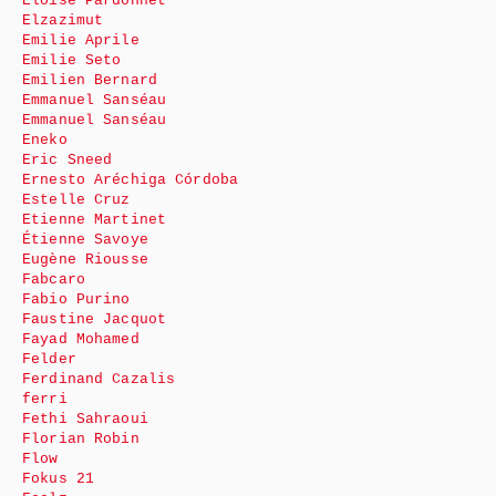
Eloïse Pardonnet
Elzazimut
Emilie Aprile
Emilie Seto
Emilien Bernard
Emmanuel Sanséau
Emmanuel Sanséau
Eneko
Eric Sneed
Ernesto Aréchiga Córdoba
Estelle Cruz
Etienne Martinet
Étienne Savoye
Eugène Riousse
Fabcaro
Fabio Purino
Faustine Jacquot
Fayad Mohamed
Felder
Ferdinand Cazalis
ferri
Fethi Sahraoui
Florian Robin
Flow
Fokus 21