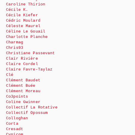
Caroline Thirion
Cécile K.
Cécile Kiefer
Cédric Moulard
Céleste Maurel
Céline Le Gouail
Charlotte Planche
Charmag
Chris93
Christiane Passevant
Clair Rivière
Claire Cordel
Claire Favre-Taylaz
Clé
Clément Baudet
Clément Buée
Clément Moreau
Co3points
Coline Gwinner
Collectif La Rotative
Collectif Opossum
Colloghan
Corta
Cresadt
Cynicom