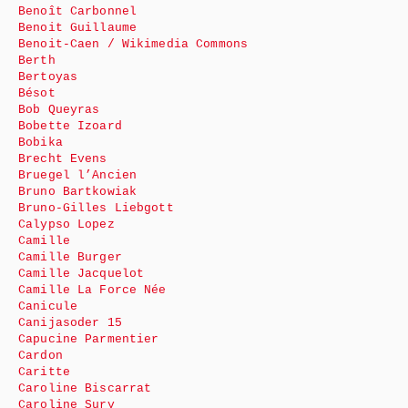
Benoît Carbonnel
Benoit Guillaume
Benoit-Caen / Wikimedia Commons
Berth
Bertoyas
Bésot
Bob Queyras
Bobette Izoard
Bobika
Brecht Evens
Bruegel l’Ancien
Bruno Bartkowiak
Bruno-Gilles Liebgott
Calypso Lopez
Camille
Camille Burger
Camille Jacquelot
Camille La Force Née
Canicule
Canijasoder 15
Capucine Parmentier
Cardon
Caritte
Caroline Biscarrat
Caroline Sury