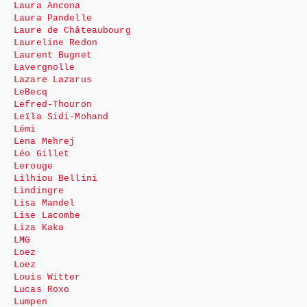
Laura Ancona
Laura Pandelle
Laure de Châteaubourg
Laureline Redon
Laurent Bugnet
Lavergnolle
Lazare Lazarus
LeBecq
Lefred-Thouron
Leïla Sidi-Mohand
Lémi
Lena Mehrej
Léo Gillet
Lerouge
Lilhiou Bellini
Lindingre
Lisa Mandel
Lise Lacombe
Liza Kaka
LMG
Loez
Loez
Louis Witter
Lucas Roxo
Lumpen