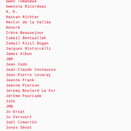
Gwen Tomahawk
Gwenola Ricordeau
H. K.
Hassan Richter
Hector de la Vallée
Honoré
Irène Beausejour
Ismail Bentaallah
Ismail Kizil Dogan
Jacques Ristorcelli
James Albon
JBM
Jean Codo
Jean-Claude Coutausse
Jean-Pierre Levaray
Jeanne Frank
Jeanne Pierson
Jeremy Boulard Le Fur
Jérôme Fourcade
Jiho
JMB
Jo Orsat
Jo Vervoort
Joël Cimarrón
Jonas Sénat