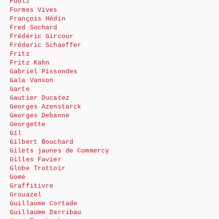
Foolz
Formes Vives
François Hédin
Fred Sochard
Frédéric Gircour
Fréderic Schaeffer
Fritz
Fritz Kahn
Gabriel Pissondes
Gala Vanson
Garte
Gautier Ducatez
Georges Azenstarck
Georges Debanne
Georgette
Gil
Gilbert Bouchard
Gilets jaunes de Commercy
Gilles Favier
Globe Trottoir
Gomé
Graffitivre
Grouazel
Guillaume Cortade
Guillaume Darribau