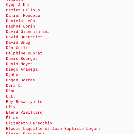
Cyop & Kaf
Damien Fellous
Damien Roudeau
Daniela León
Daphné Lorin
David Giancatarina
David Quertelet
David Snug
Déa Guili
Delphine Duprat
Denis Bourges
Denis Meyer
Diego Aranega
Djaber
Dogan Boztas
Dora D.
Dran
E.L.
Edy Rosariyanto
Efix
Elena Vieillard
Élias
Elizabeth Carecchio
Elodie Laquille et Jean-Baptiste Legars