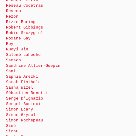
Renaud Perrin
Réseau Codetras
Revenu
Rezon
Rizzo Boring
Robert Gibbings
Robin Szczygiel
Roxane Gay
Roy
Ruoyi Jin
Salomé Lahoche
Samson
Sandrine Allier-Guépin
Sani
Saphia Arezki
Sarah Fisthole
Sasha Wizel
Sébastien Bonetti
Serge D’Ignazio
Sergeï Bonicci
Simon Ecary
Simon Grysol
Simon Rochepeau
Siné
Sirou