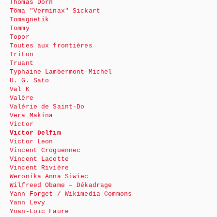
Thomas Dorn
Tôma "Verminax" Sickart
Tomagnetik
Tommy
Topor
Toutes aux frontières
Triton
Truant
Typhaine Lambermont-Michel
U. G. Sato
Val K
Valère
Valérie de Saint-Do
Vera Makina
Victor
Victor Delfim
Victor Leon
Vincent Croguennec
Vincent Lacotte
Vincent Rivière
Weronika Anna Siwiec
Wilfreed Obame – Dékadrage
Yann Forget / Wikimedia Commons
Yann Levy
Yoan-Loïc Faure