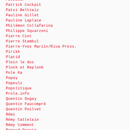
Patrick Cockpit
Patxi Beltzaiz
Pauline Gillet
Pauline Laplace
Philémon Collafarina
Philippe Squarzoni
Pierre Ciot
Pierre Stambul
Pierre-Yves Marzin/Riva Press.
Pirikk
Placid
Plein le dos
Plonk et Replonk
Pole Ka
Popay
Popeulz
Popolitique
Prole.info
Quentin Dugay
Quentin Faucompré
Quentin Poilvet
Rémi
Rémy Cattelain
Rémy Comment