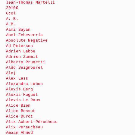
Jean-Thomas Martelli
20100
6col
A. B.
A.B.
Aami Sayan
Abel Echeverría
Absolute Negative
Ad Petersen
Adrien Labbe
Adrien Zammit
Alberto Prunetti
Aldo Seignourel
Alej
Alex Less
Alexandra Lebon
Alexis Berg
Alexis Huguet
Alexis Le Roux
Alice Bien
Alice Bossut
Alice Durot
Alix Aubert-Pérocheau
Alix Peraucheau
Amaan Ahmed