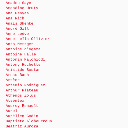
Amadou Gaye
Amandine Uruty
Ana Penyas
Ana Pich
Anaïs Shenké
André Gill
Anne Loève
Anne-Leïla Ollivier
Anto Metzger
Antoine d’Agata
Antoine Hallé
Antonin Malchiodi
Antony Huchette
Aristide Bostan
Arnau Bach
Arsène
Artemio Rodriguez
Arthur Plateau
Athémos Zolus
Atsemtex
Audrey Esnault
Aurel
Aurélien Godin
Baptiste Alchourroun
Beatriz Aurora