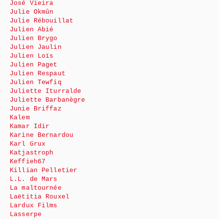
José Vieira
Julie Okmûn
Julie Rébouillat
Julien Abié
Julien Brygo
Julien Jaulin
Julien Loïs
Julien Paget
Julien Respaut
Julien Tewfiq
Juliette Iturralde
Juliette Barbanègre
Junie Briffaz
Kalem
Kamar Idir
Karine Bernardou
Karl Grux
Katjastroph
Keffieh67
Killian Pelletier
L.L. de Mars
La maltournée
Laëtitia Rouxel
Lardux Films
Lasserpe