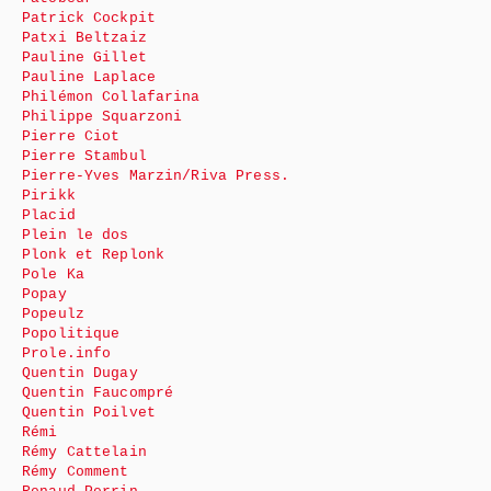
Patrick Cockpit
Patxi Beltzaiz
Pauline Gillet
Pauline Laplace
Philémon Collafarina
Philippe Squarzoni
Pierre Ciot
Pierre Stambul
Pierre-Yves Marzin/Riva Press.
Pirikk
Placid
Plein le dos
Plonk et Replonk
Pole Ka
Popay
Popeulz
Popolitique
Prole.info
Quentin Dugay
Quentin Faucompré
Quentin Poilvet
Rémi
Rémy Cattelain
Rémy Comment