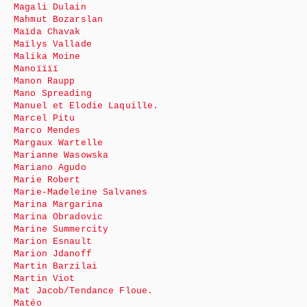
Magali Dulain
Mahmut Bozarslan
Maïda Chavak
Maïlys Vallade
Malika Moine
Manoïïïï
Manon Raupp
Mano Spreading
Manuel et Elodie Laquille.
Marcel Pitu
Marco Mendes
Margaux Wartelle
Marianne Wasowska
Mariano Agudo
Marie Robert
Marie-Madeleine Salvanes
Marina Margarina
Marina Obradovic
Marine Summercity
Marion Esnault
Marion Jdanoff
Martin Barzilai
Martin Viot
Mat Jacob/Tendance Floue.
Matéo