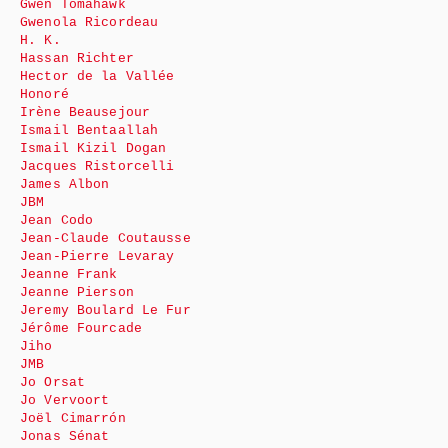
Gwen Tomahawk
Gwenola Ricordeau
H. K.
Hassan Richter
Hector de la Vallée
Honoré
Irène Beausejour
Ismail Bentaallah
Ismail Kizil Dogan
Jacques Ristorcelli
James Albon
JBM
Jean Codo
Jean-Claude Coutausse
Jean-Pierre Levaray
Jeanne Frank
Jeanne Pierson
Jeremy Boulard Le Fur
Jérôme Fourcade
Jiho
JMB
Jo Orsat
Jo Vervoort
Joël Cimarrón
Jonas Sénat