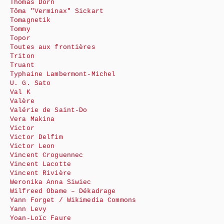
Thomas Dorn
Tôma "Verminax" Sickart
Tomagnetik
Tommy
Topor
Toutes aux frontières
Triton
Truant
Typhaine Lambermont-Michel
U. G. Sato
Val K
Valère
Valérie de Saint-Do
Vera Makina
Victor
Victor Delfim
Victor Leon
Vincent Croguennec
Vincent Lacotte
Vincent Rivière
Weronika Anna Siwiec
Wilfreed Obame – Dékadrage
Yann Forget / Wikimedia Commons
Yann Levy
Yoan-Loïc Faure