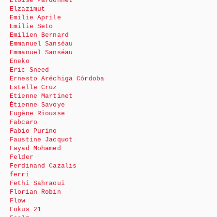
Eloïse Pardonnet
Elzazimut
Emilie Aprile
Emilie Seto
Emilien Bernard
Emmanuel Sanséau
Emmanuel Sanséau
Eneko
Eric Sneed
Ernesto Aréchiga Córdoba
Estelle Cruz
Etienne Martinet
Étienne Savoye
Eugène Riousse
Fabcaro
Fabio Purino
Faustine Jacquot
Fayad Mohamed
Felder
Ferdinand Cazalis
ferri
Fethi Sahraoui
Florian Robin
Flow
Fokus 21