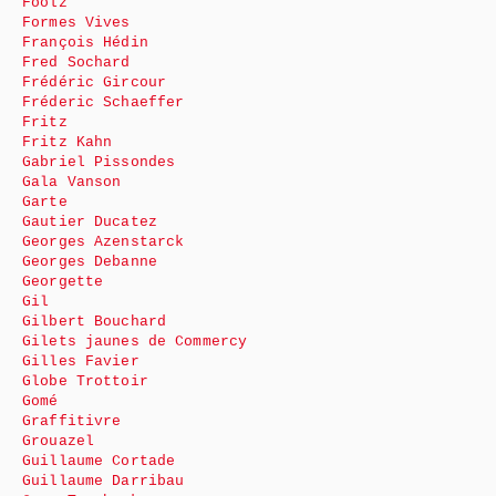
Foolz
Formes Vives
François Hédin
Fred Sochard
Frédéric Gircour
Fréderic Schaeffer
Fritz
Fritz Kahn
Gabriel Pissondes
Gala Vanson
Garte
Gautier Ducatez
Georges Azenstarck
Georges Debanne
Georgette
Gil
Gilbert Bouchard
Gilets jaunes de Commercy
Gilles Favier
Globe Trottoir
Gomé
Graffitivre
Grouazel
Guillaume Cortade
Guillaume Darribau