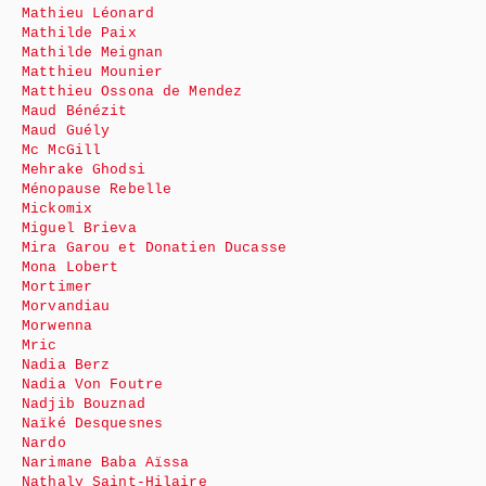
Mathieu Léonard
Mathilde Paix
Mathilde Meignan
Matthieu Mounier
Matthieu Ossona de Mendez
Maud Bénézit
Maud Guély
Mc McGill
Mehrake Ghodsi
Ménopause Rebelle
Mickomix
Miguel Brieva
Mira Garou et Donatien Ducasse
Mona Lobert
Mortimer
Morvandiau
Morwenna
Mric
Nadia Berz
Nadia Von Foutre
Nadjib Bouznad
Naïké Desquesnes
Nardo
Narimane Baba Aïssa
Nathaly Saint-Hilaire