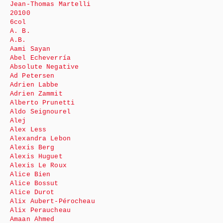
Jean-Thomas Martelli
20100
6col
A. B.
A.B.
Aami Sayan
Abel Echeverría
Absolute Negative
Ad Petersen
Adrien Labbe
Adrien Zammit
Alberto Prunetti
Aldo Seignourel
Alej
Alex Less
Alexandra Lebon
Alexis Berg
Alexis Huguet
Alexis Le Roux
Alice Bien
Alice Bossut
Alice Durot
Alix Aubert-Pérocheau
Alix Peraucheau
Amaan Ahmed