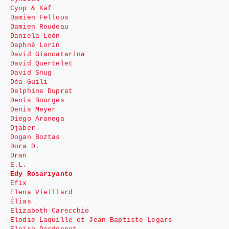
Cyop & Kaf
Damien Fellous
Damien Roudeau
Daniela León
Daphné Lorin
David Giancatarina
David Quertelet
David Snug
Déa Guili
Delphine Duprat
Denis Bourges
Denis Meyer
Diego Aranega
Djaber
Dogan Boztas
Dora D.
Dran
E.L.
Edy Rosariyanto
Efix
Elena Vieillard
Élias
Elizabeth Carecchio
Elodie Laquille et Jean-Baptiste Legars