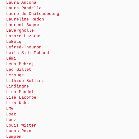
Laura Ancona
Laura Pandelle
Laure de Châteaubourg
Laureline Redon
Laurent Bugnet
Lavergnolle
Lazare Lazarus
LeBecq
Lefred-Thouron
Leïla Sidi-Mohand
Lémi
Lena Mehrej
Léo Gillet
Lerouge
Lilhiou Bellini
Lindingre
Lisa Mandel
Lise Lacombe
Liza Kaka
LMG
Loez
Loez
Louis Witter
Lucas Roxo
Lumpen