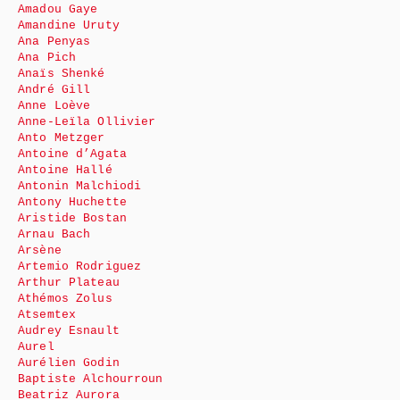
Amadou Gaye
Amandine Uruty
Ana Penyas
Ana Pich
Anaïs Shenké
André Gill
Anne Loève
Anne-Leïla Ollivier
Anto Metzger
Antoine d’Agata
Antoine Hallé
Antonin Malchiodi
Antony Huchette
Aristide Bostan
Arnau Bach
Arsène
Artemio Rodriguez
Arthur Plateau
Athémos Zolus
Atsemtex
Audrey Esnault
Aurel
Aurélien Godin
Baptiste Alchourroun
Beatriz Aurora