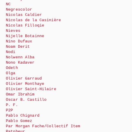
NC
Negrescolor
Nicolas Caldier
Nicolas de la Casinière
Nicolas Filloqie
Nieves
Nijelle Botainne
Nino Dufaux
Noam Derit
Nodi
Nolwenn Alba
Nono Kadaver
Odeth
Olga
Olivier Garraud
Olivier Monthaye
Olivier Saint-Hilaire
Omar Ibrahim
Oscar B. Castillo
P. F.
P2P
Pablo Chignard
Pablo Gomez
Par Morgan Fache/Collectif Item
Patobeur