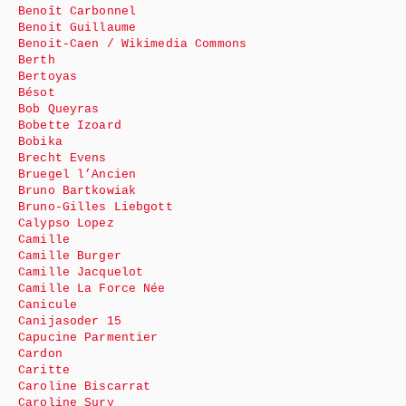
Benoît Carbonnel
Benoit Guillaume
Benoit-Caen / Wikimedia Commons
Berth
Bertoyas
Bésot
Bob Queyras
Bobette Izoard
Bobika
Brecht Evens
Bruegel l’Ancien
Bruno Bartkowiak
Bruno-Gilles Liebgott
Calypso Lopez
Camille
Camille Burger
Camille Jacquelot
Camille La Force Née
Canicule
Canijasoder 15
Capucine Parmentier
Cardon
Caritte
Caroline Biscarrat
Caroline Sury