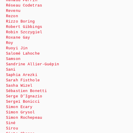
Renaud Perrin
Réseau Codetras
Revenu
Rezon
Rizzo Boring
Robert Gibbings
Robin Szczygiel
Roxane Gay
Roy
Ruoyi Jin
Salomé Lahoche
Samson
Sandrine Allier-Guépin
Sani
Saphia Arezki
Sarah Fisthole
Sasha Wizel
Sébastien Bonetti
Serge D’Ignazio
Sergeï Bonicci
Simon Ecary
Simon Grysol
Simon Rochepeau
Siné
Sirou