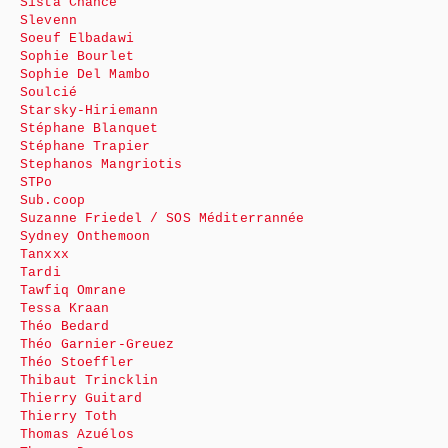
Sista Chance
Slevenn
Soeuf Elbadawi
Sophie Bourlet
Sophie Del Mambo
Soulcié
Starsky-Hiriemann
Stéphane Blanquet
Stéphane Trapier
Stephanos Mangriotis
STPo
Sub.coop
Suzanne Friedel / SOS Méditerrannée
Sydney Onthemoon
Tanxxx
Tardi
Tawfiq Omrane
Tessa Kraan
Théo Bedard
Théo Garnier-Greuez
Théo Stoeffler
Thibaut Trincklin
Thierry Guitard
Thierry Toth
Thomas Azuélos