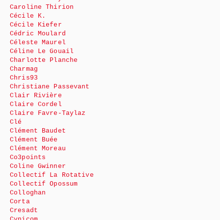
Caroline Thirion
Cécile K.
Cécile Kiefer
Cédric Moulard
Céleste Maurel
Céline Le Gouail
Charlotte Planche
Charmag
Chris93
Christiane Passevant
Clair Rivière
Claire Cordel
Claire Favre-Taylaz
Clé
Clément Baudet
Clément Buée
Clément Moreau
Co3points
Coline Gwinner
Collectif La Rotative
Collectif Opossum
Colloghan
Corta
Cresadt
Cynicom