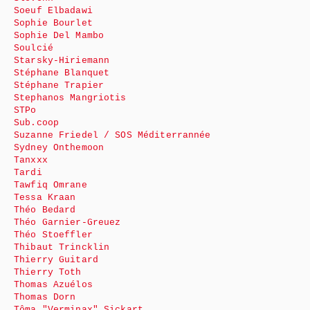
Soeuf Elbadawi
Sophie Bourlet
Sophie Del Mambo
Soulcié
Starsky-Hiriemann
Stéphane Blanquet
Stéphane Trapier
Stephanos Mangriotis
STPo
Sub.coop
Suzanne Friedel / SOS Méditerrannée
Sydney Onthemoon
Tanxxx
Tardi
Tawfiq Omrane
Tessa Kraan
Théo Bedard
Théo Garnier-Greuez
Théo Stoeffler
Thibaut Trincklin
Thierry Guitard
Thierry Toth
Thomas Azuélos
Thomas Dorn
Tôma "Verminax" Sickart