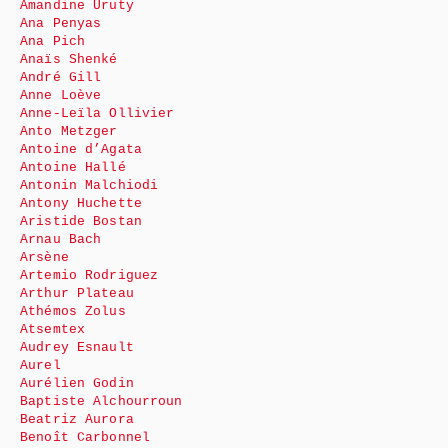
Amandine Uruty
Ana Penyas
Ana Pich
Anaïs Shenké
André Gill
Anne Loève
Anne-Leïla Ollivier
Anto Metzger
Antoine d’Agata
Antoine Hallé
Antonin Malchiodi
Antony Huchette
Aristide Bostan
Arnau Bach
Arsène
Artemio Rodriguez
Arthur Plateau
Athémos Zolus
Atsemtex
Audrey Esnault
Aurel
Aurélien Godin
Baptiste Alchourroun
Beatriz Aurora
Benoît Carbonnel