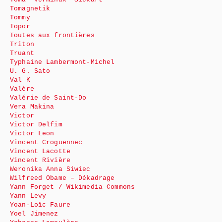
Tomagnetik
Tommy
Topor
Toutes aux frontières
Triton
Truant
Typhaine Lambermont-Michel
U. G. Sato
Val K
Valère
Valérie de Saint-Do
Vera Makina
Victor
Victor Delfim
Victor Leon
Vincent Croguennec
Vincent Lacotte
Vincent Rivière
Weronika Anna Siwiec
Wilfreed Obame – Dékadrage
Yann Forget / Wikimedia Commons
Yann Levy
Yoan-Loïc Faure
Yoel Jimenez