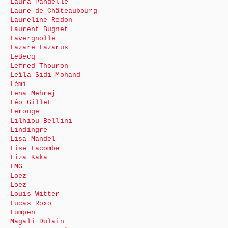
Laura Pandelle
Laure de Châteaubourg
Laureline Redon
Laurent Bugnet
Lavergnolle
Lazare Lazarus
LeBecq
Lefred-Thouron
Leïla Sidi-Mohand
Lémi
Lena Mehrej
Léo Gillet
Lerouge
Lilhiou Bellini
Lindingre
Lisa Mandel
Lise Lacombe
Liza Kaka
LMG
Loez
Loez
Louis Witter
Lucas Roxo
Lumpen
Magali Dulain