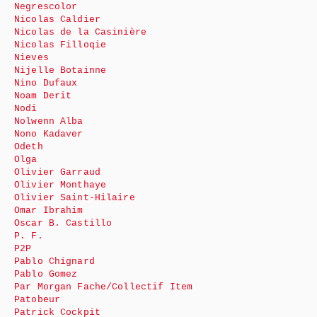
Negrescolor
Nicolas Caldier
Nicolas de la Casinière
Nicolas Filloqie
Nieves
Nijelle Botainne
Nino Dufaux
Noam Derit
Nodi
Nolwenn Alba
Nono Kadaver
Odeth
Olga
Olivier Garraud
Olivier Monthaye
Olivier Saint-Hilaire
Omar Ibrahim
Oscar B. Castillo
P. F.
P2P
Pablo Chignard
Pablo Gomez
Par Morgan Fache/Collectif Item
Patobeur
Patrick Cockpit