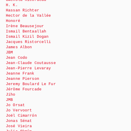
H. K.
Hassan Richter
Hector de la Vallée
Honoré
Irène Beausejour
Ismail Bentaallah
Ismail Kizil Dogan
Jacques Ristorcelli
James Albon
JBM
Jean Codo
Jean-Claude Coutausse
Jean-Pierre Levaray
Jeanne Frank
Jeanne Pierson
Jeremy Boulard Le Fur
Jérôme Fourcade
Jiho
JMB
Jo Orsat
Jo Vervoort
Joël Cimarrón
Jonas Sénat
José Vieira