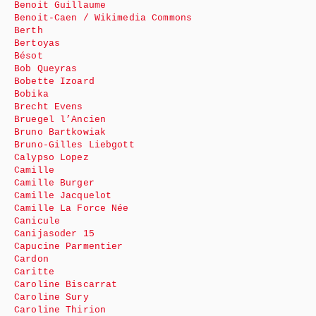
Benoit Guillaume
Benoit-Caen / Wikimedia Commons
Berth
Bertoyas
Bésot
Bob Queyras
Bobette Izoard
Bobika
Brecht Evens
Bruegel l’Ancien
Bruno Bartkowiak
Bruno-Gilles Liebgott
Calypso Lopez
Camille
Camille Burger
Camille Jacquelot
Camille La Force Née
Canicule
Canijasoder 15
Capucine Parmentier
Cardon
Caritte
Caroline Biscarrat
Caroline Sury
Caroline Thirion