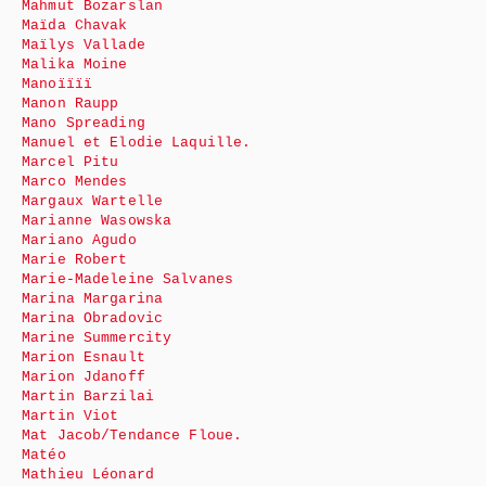
Mahmut Bozarslan
Maïda Chavak
Maïlys Vallade
Malika Moine
Manoïïïï
Manon Raupp
Mano Spreading
Manuel et Elodie Laquille.
Marcel Pitu
Marco Mendes
Margaux Wartelle
Marianne Wasowska
Mariano Agudo
Marie Robert
Marie-Madeleine Salvanes
Marina Margarina
Marina Obradovic
Marine Summercity
Marion Esnault
Marion Jdanoff
Martin Barzilai
Martin Viot
Mat Jacob/Tendance Floue.
Matéo
Mathieu Léonard