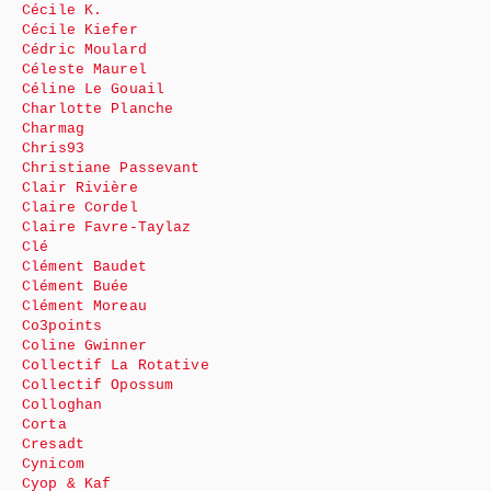
Cécile K.
Cécile Kiefer
Cédric Moulard
Céleste Maurel
Céline Le Gouail
Charlotte Planche
Charmag
Chris93
Christiane Passevant
Clair Rivière
Claire Cordel
Claire Favre-Taylaz
Clé
Clément Baudet
Clément Buée
Clément Moreau
Co3points
Coline Gwinner
Collectif La Rotative
Collectif Opossum
Colloghan
Corta
Cresadt
Cynicom
Cyop & Kaf