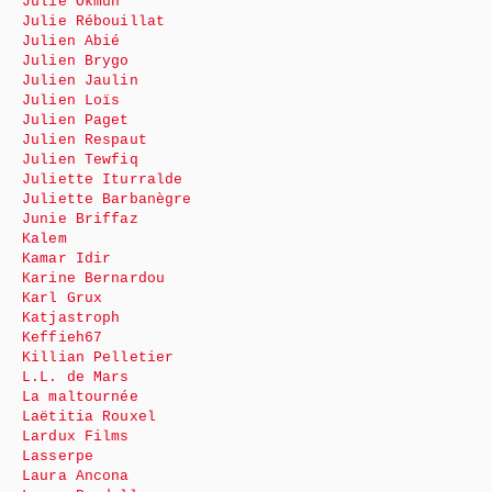
Julie Okmûn
Julie Rébouillat
Julien Abié
Julien Brygo
Julien Jaulin
Julien Loïs
Julien Paget
Julien Respaut
Julien Tewfiq
Juliette Iturralde
Juliette Barbanègre
Junie Briffaz
Kalem
Kamar Idir
Karine Bernardou
Karl Grux
Katjastroph
Keffieh67
Killian Pelletier
L.L. de Mars
La maltournée
Laëtitia Rouxel
Lardux Films
Lasserpe
Laura Ancona