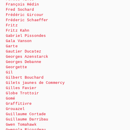
François Hédin
Fred Sochard
Frédéric Gircour
Fréderic Schaeffer
Fritz
Fritz Kahn
Gabriel Pissondes
Gala Vanson
Garte
Gautier Ducatez
Georges Azenstarck
Georges Debanne
Georgette
Gil
Gilbert Bouchard
Gilets jaunes de Commercy
Gilles Favier
Globe Trottoir
Gomé
Graffitivre
Grouazel
Guillaume Cortade
Guillaume Darribau
Gwen Tomahawk
Gwenola Ricordeau