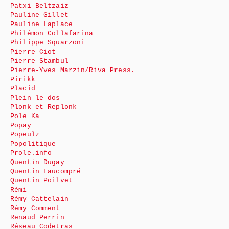
Patxi Beltzaiz
Pauline Gillet
Pauline Laplace
Philémon Collafarina
Philippe Squarzoni
Pierre Ciot
Pierre Stambul
Pierre-Yves Marzin/Riva Press.
Pirikk
Placid
Plein le dos
Plonk et Replonk
Pole Ka
Popay
Popeulz
Popolitique
Prole.info
Quentin Dugay
Quentin Faucompré
Quentin Poilvet
Rémi
Rémy Cattelain
Rémy Comment
Renaud Perrin
Réseau Codetras