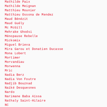
Mathilde Paix
Mathilde Meignan
Matthieu Mounier
Matthieu Ossona de Mendez
Maud Bénézit
Maud Guély
Mc McGill
Mehrake Ghodsi
Ménopause Rebelle
Mickomix
Miguel Brieva
Mira Garou et Donatien Ducasse
Mona Lobert
Mortimer
Morvandiau
Morwenna
Mric
Nadia Berz
Nadia Von Foutre
Nadjib Bouznad
Naïké Desquesnes
Nardo
Narimane Baba Aïssa
Nathaly Saint-Hilaire
NC