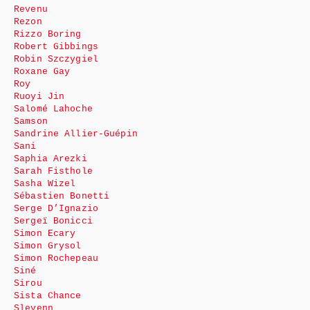
Revenu
Rezon
Rizzo Boring
Robert Gibbings
Robin Szczygiel
Roxane Gay
Roy
Ruoyi Jin
Salomé Lahoche
Samson
Sandrine Allier-Guépin
Sani
Saphia Arezki
Sarah Fisthole
Sasha Wizel
Sébastien Bonetti
Serge D’Ignazio
Sergeï Bonicci
Simon Ecary
Simon Grysol
Simon Rochepeau
Siné
Sirou
Sista Chance
Slevenn