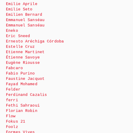
Emilie Aprile
Emilie Seto
Emilien Bernard
Emmanuel Sanséau
Emmanuel Sanséau
Eneko
Eric Sneed
Ernesto Aréchiga Córdoba
Estelle Cruz
Etienne Martinet
Étienne Savoye
Eugène Riousse
Fabcaro
Fabio Purino
Faustine Jacquot
Fayad Mohamed
Felder
Ferdinand Cazalis
ferri
Fethi Sahraoui
Florian Robin
Flow
Fokus 21
Foolz
Formes Vives