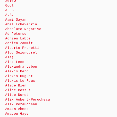
20100
6col
A. B.
A.B.
Aami Sayan
Abel Echeverría
Absolute Negative
Ad Petersen
Adrien Labbe
Adrien Zammit
Alberto Prunetti
Aldo Seignourel
Alej
Alex Less
Alexandra Lebon
Alexis Berg
Alexis Huguet
Alexis Le Roux
Alice Bien
Alice Bossut
Alice Durot
Alix Aubert-Pérocheau
Alix Peraucheau
Amaan Ahmed
Amadou Gaye