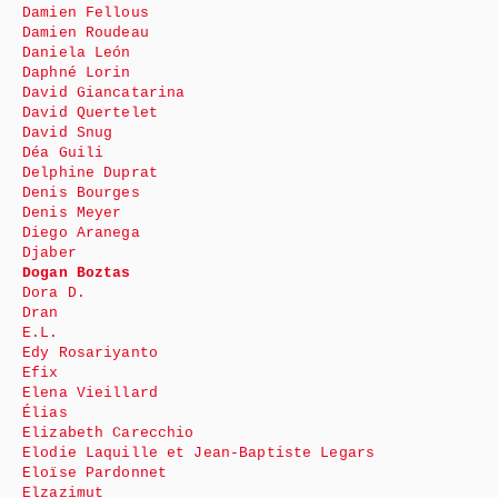
Damien Fellous
Damien Roudeau
Daniela León
Daphné Lorin
David Giancatarina
David Quertelet
David Snug
Déa Guili
Delphine Duprat
Denis Bourges
Denis Meyer
Diego Aranega
Djaber
Dogan Boztas
Dora D.
Dran
E.L.
Edy Rosariyanto
Efix
Elena Vieillard
Élias
Elizabeth Carecchio
Elodie Laquille et Jean-Baptiste Legars
Eloïse Pardonnet
Elzazimut