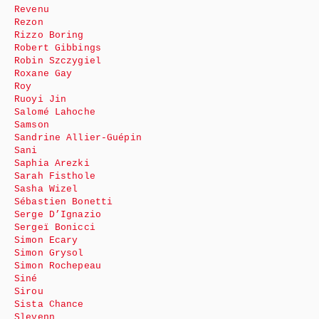
Revenu
Rezon
Rizzo Boring
Robert Gibbings
Robin Szczygiel
Roxane Gay
Roy
Ruoyi Jin
Salomé Lahoche
Samson
Sandrine Allier-Guépin
Sani
Saphia Arezki
Sarah Fisthole
Sasha Wizel
Sébastien Bonetti
Serge D’Ignazio
Sergeï Bonicci
Simon Ecary
Simon Grysol
Simon Rochepeau
Siné
Sirou
Sista Chance
Slevenn