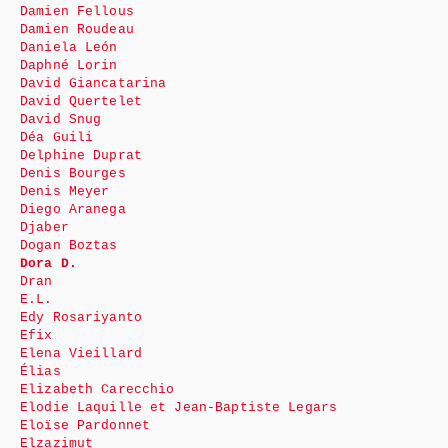
Damien Fellous
Damien Roudeau
Daniela León
Daphné Lorin
David Giancatarina
David Quertelet
David Snug
Déa Guili
Delphine Duprat
Denis Bourges
Denis Meyer
Diego Aranega
Djaber
Dogan Boztas
Dora D.
Dran
E.L.
Edy Rosariyanto
Efix
Elena Vieillard
Élias
Elizabeth Carecchio
Elodie Laquille et Jean-Baptiste Legars
Eloïse Pardonnet
Elzazimut