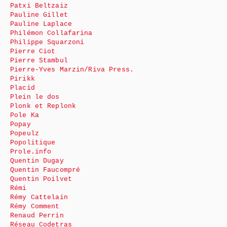
Patxi Beltzaiz
Pauline Gillet
Pauline Laplace
Philémon Collafarina
Philippe Squarzoni
Pierre Ciot
Pierre Stambul
Pierre-Yves Marzin/Riva Press.
Pirikk
Placid
Plein le dos
Plonk et Replonk
Pole Ka
Popay
Popeulz
Popolitique
Prole.info
Quentin Dugay
Quentin Faucompré
Quentin Poilvet
Rémi
Rémy Cattelain
Rémy Comment
Renaud Perrin
Réseau Codetras