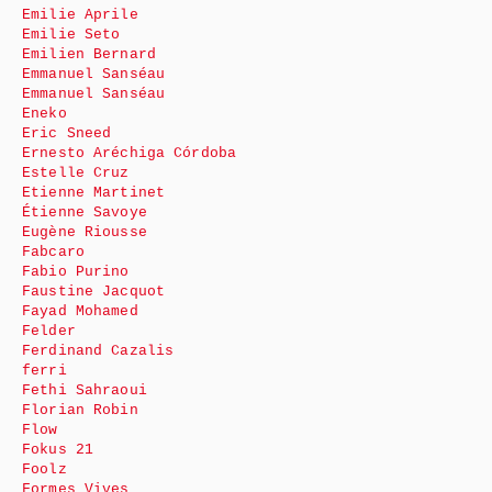
Emilie Aprile
Emilie Seto
Emilien Bernard
Emmanuel Sanséau
Emmanuel Sanséau
Eneko
Eric Sneed
Ernesto Aréchiga Córdoba
Estelle Cruz
Etienne Martinet
Étienne Savoye
Eugène Riousse
Fabcaro
Fabio Purino
Faustine Jacquot
Fayad Mohamed
Felder
Ferdinand Cazalis
ferri
Fethi Sahraoui
Florian Robin
Flow
Fokus 21
Foolz
Formes Vives