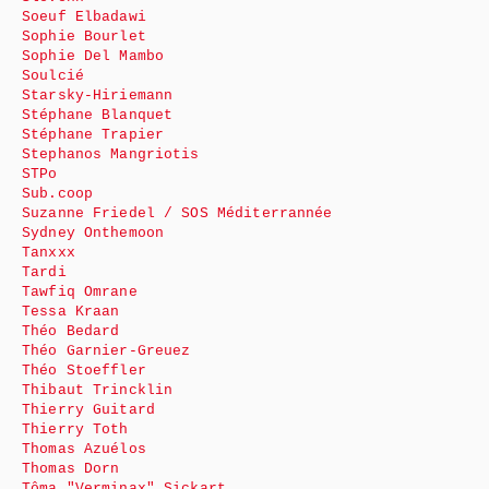
Soeuf Elbadawi
Sophie Bourlet
Sophie Del Mambo
Soulcié
Starsky-Hiriemann
Stéphane Blanquet
Stéphane Trapier
Stephanos Mangriotis
STPo
Sub.coop
Suzanne Friedel / SOS Méditerrannée
Sydney Onthemoon
Tanxxx
Tardi
Tawfiq Omrane
Tessa Kraan
Théo Bedard
Théo Garnier-Greuez
Théo Stoeffler
Thibaut Trincklin
Thierry Guitard
Thierry Toth
Thomas Azuélos
Thomas Dorn
Tôma "Verminax" Sickart