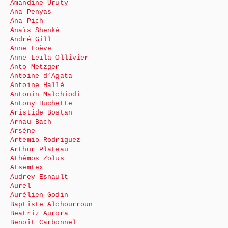
Amandine Uruty
Ana Penyas
Ana Pich
Anaïs Shenké
André Gill
Anne Loève
Anne-Leïla Ollivier
Anto Metzger
Antoine d’Agata
Antoine Hallé
Antonin Malchiodi
Antony Huchette
Aristide Bostan
Arnau Bach
Arsène
Artemio Rodriguez
Arthur Plateau
Athémos Zolus
Atsemtex
Audrey Esnault
Aurel
Aurélien Godin
Baptiste Alchourroun
Beatriz Aurora
Benoît Carbonnel