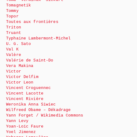
Tomagnetik
Tommy
Topor
Toutes aux frontières
Triton
Truant
Typhaine Lambermont-Michel
U. G. Sato
Val K
Valère
Valérie de Saint-Do
Vera Makina
Victor
Victor Delfim
Victor Leon
Vincent Croguennec
Vincent Lacotte
Vincent Rivière
Weronika Anna Siwiec
Wilfreed Obame – Dékadrage
Yann Forget / Wikimedia Commons
Yann Levy
Yoan-Loïc Faure
Yoel Jimenez