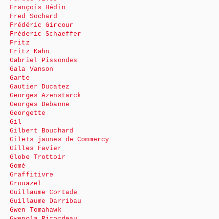
François Hédin
Fred Sochard
Frédéric Gircour
Fréderic Schaeffer
Fritz
Fritz Kahn
Gabriel Pissondes
Gala Vanson
Garte
Gautier Ducatez
Georges Azenstarck
Georges Debanne
Georgette
Gil
Gilbert Bouchard
Gilets jaunes de Commercy
Gilles Favier
Globe Trottoir
Gomé
Graffitivre
Grouazel
Guillaume Cortade
Guillaume Darribau
Gwen Tomahawk
Gwenola Ricordeau