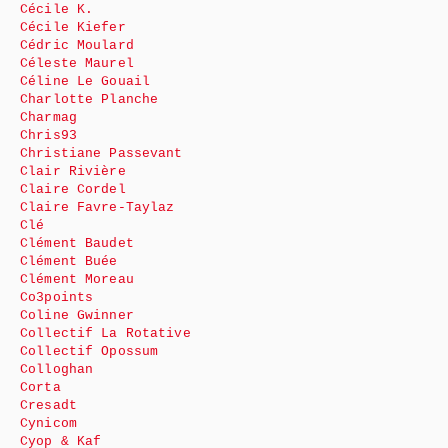
Cécile K.
Cécile Kiefer
Cédric Moulard
Céleste Maurel
Céline Le Gouail
Charlotte Planche
Charmag
Chris93
Christiane Passevant
Clair Rivière
Claire Cordel
Claire Favre-Taylaz
Clé
Clément Baudet
Clément Buée
Clément Moreau
Co3points
Coline Gwinner
Collectif La Rotative
Collectif Opossum
Colloghan
Corta
Cresadt
Cynicom
Cyop & Kaf