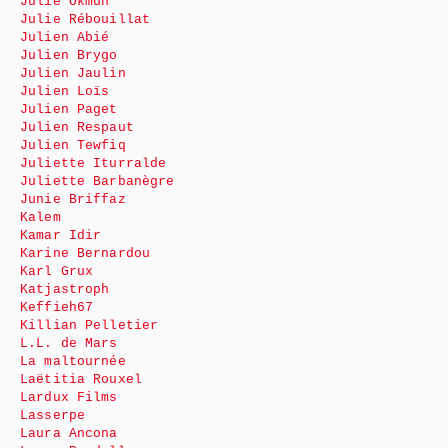
Julie Okmûn
Julie Rébouillat
Julien Abié
Julien Brygo
Julien Jaulin
Julien Loïs
Julien Paget
Julien Respaut
Julien Tewfiq
Juliette Iturralde
Juliette Barbanègre
Junie Briffaz
Kalem
Kamar Idir
Karine Bernardou
Karl Grux
Katjastroph
Keffieh67
Killian Pelletier
L.L. de Mars
La maltournée
Laëtitia Rouxel
Lardux Films
Lasserpe
Laura Ancona