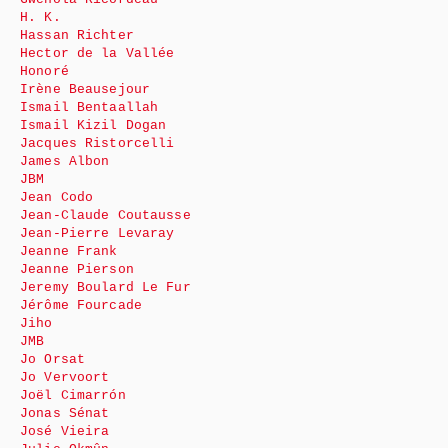
H. K.
Hassan Richter
Hector de la Vallée
Honoré
Irène Beausejour
Ismail Bentaallah
Ismail Kizil Dogan
Jacques Ristorcelli
James Albon
JBM
Jean Codo
Jean-Claude Coutausse
Jean-Pierre Levaray
Jeanne Frank
Jeanne Pierson
Jeremy Boulard Le Fur
Jérôme Fourcade
Jiho
JMB
Jo Orsat
Jo Vervoort
Joël Cimarrón
Jonas Sénat
José Vieira