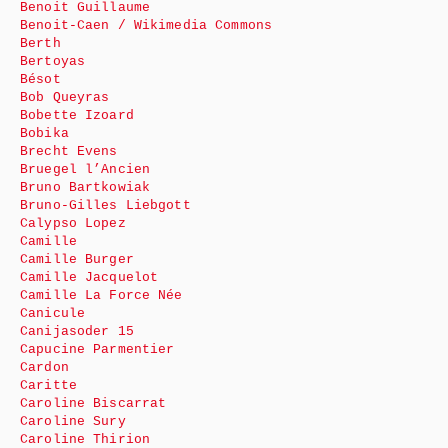
Benoit Guillaume
Benoit-Caen / Wikimedia Commons
Berth
Bertoyas
Bésot
Bob Queyras
Bobette Izoard
Bobika
Brecht Evens
Bruegel l’Ancien
Bruno Bartkowiak
Bruno-Gilles Liebgott
Calypso Lopez
Camille
Camille Burger
Camille Jacquelot
Camille La Force Née
Canicule
Canijasoder 15
Capucine Parmentier
Cardon
Caritte
Caroline Biscarrat
Caroline Sury
Caroline Thirion