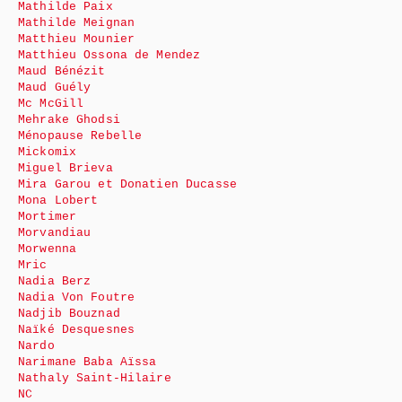
Mathilde Paix
Mathilde Meignan
Matthieu Mounier
Matthieu Ossona de Mendez
Maud Bénézit
Maud Guély
Mc McGill
Mehrake Ghodsi
Ménopause Rebelle
Mickomix
Miguel Brieva
Mira Garou et Donatien Ducasse
Mona Lobert
Mortimer
Morvandiau
Morwenna
Mric
Nadia Berz
Nadia Von Foutre
Nadjib Bouznad
Naïké Desquesnes
Nardo
Narimane Baba Aïssa
Nathaly Saint-Hilaire
NC