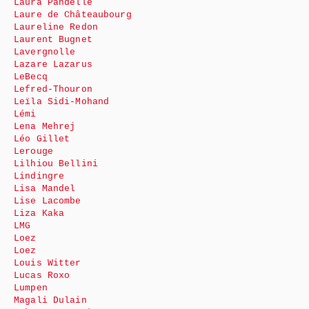
Laura Pandelle
Laure de Châteaubourg
Laureline Redon
Laurent Bugnet
Lavergnolle
Lazare Lazarus
LeBecq
Lefred-Thouron
Leïla Sidi-Mohand
Lémi
Lena Mehrej
Léo Gillet
Lerouge
Lilhiou Bellini
Lindingre
Lisa Mandel
Lise Lacombe
Liza Kaka
LMG
Loez
Loez
Louis Witter
Lucas Roxo
Lumpen
Magali Dulain