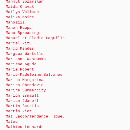
Mahmut Bozarslan
Maïda Chavak
Maïlys Vallade
Malika Moine
Manoïïïï
Manon Raupp
Mano Spreading
Manuel et Elodie Laquille.
Marcel Pitu
Marco Mendes
Margaux Wartelle
Marianne Wasowska
Mariano Agudo
Marie Robert
Marie-Madeleine Salvanes
Marina Margarina
Marina Obradovic
Marine Summercity
Marion Esnault
Marion Jdanoff
Martin Barzilai
Martin Viot
Mat Jacob/Tendance Floue.
Matéo
Mathieu Léonard