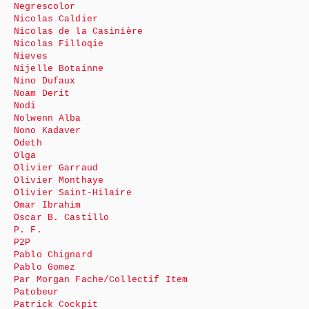
Negrescolor
Nicolas Caldier
Nicolas de la Casinière
Nicolas Filloqie
Nieves
Nijelle Botainne
Nino Dufaux
Noam Derit
Nodi
Nolwenn Alba
Nono Kadaver
Odeth
Olga
Olivier Garraud
Olivier Monthaye
Olivier Saint-Hilaire
Omar Ibrahim
Oscar B. Castillo
P. F.
P2P
Pablo Chignard
Pablo Gomez
Par Morgan Fache/Collectif Item
Patobeur
Patrick Cockpit