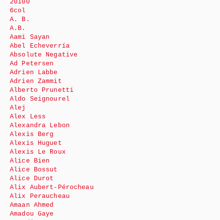
20100
6col
A. B.
A.B.
Aami Sayan
Abel Echeverría
Absolute Negative
Ad Petersen
Adrien Labbe
Adrien Zammit
Alberto Prunetti
Aldo Seignourel
Alej
Alex Less
Alexandra Lebon
Alexis Berg
Alexis Huguet
Alexis Le Roux
Alice Bien
Alice Bossut
Alice Durot
Alix Aubert-Pérocheau
Alix Peraucheau
Amaan Ahmed
Amadou Gaye