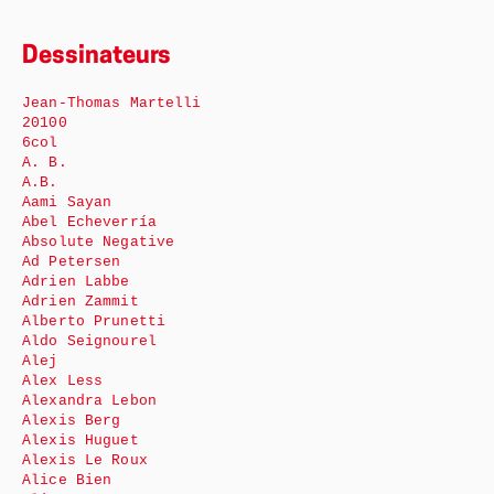
Dessinateurs
Jean-Thomas Martelli
20100
6col
A. B.
A.B.
Aami Sayan
Abel Echeverría
Absolute Negative
Ad Petersen
Adrien Labbe
Adrien Zammit
Alberto Prunetti
Aldo Seignourel
Alej
Alex Less
Alexandra Lebon
Alexis Berg
Alexis Huguet
Alexis Le Roux
Alice Bien