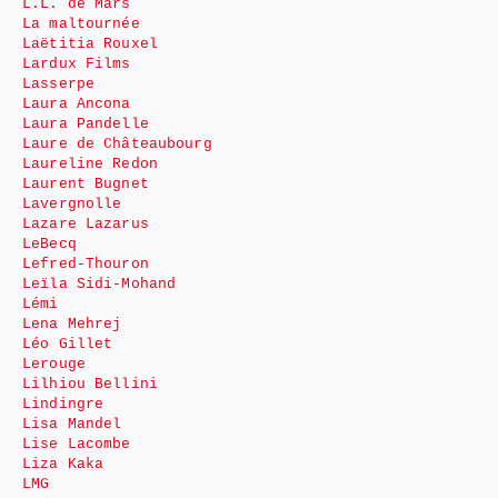
L.L. de Mars
La maltournée
Laëtitia Rouxel
Lardux Films
Lasserpe
Laura Ancona
Laura Pandelle
Laure de Châteaubourg
Laureline Redon
Laurent Bugnet
Lavergnolle
Lazare Lazarus
LeBecq
Lefred-Thouron
Leïla Sidi-Mohand
Lémi
Lena Mehrej
Léo Gillet
Lerouge
Lilhiou Bellini
Lindingre
Lisa Mandel
Lise Lacombe
Liza Kaka
LMG