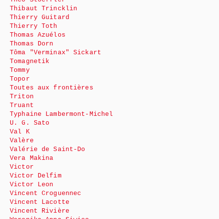
Thibaut Trincklin
Thierry Guitard
Thierry Toth
Thomas Azuélos
Thomas Dorn
Tôma "Verminax" Sickart
Tomagnetik
Tommy
Topor
Toutes aux frontières
Triton
Truant
Typhaine Lambermont-Michel
U. G. Sato
Val K
Valère
Valérie de Saint-Do
Vera Makina
Victor
Victor Delfim
Victor Leon
Vincent Croguennec
Vincent Lacotte
Vincent Rivière