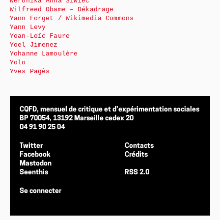
Weronika Anna Siwiec
Wilfreed Obame – Dékadrage
Yann Forget / Wikimedia Commons
Yann Levy
Yoan-Loïc Faure
Yoel Jimenez
Yohanne Lamoulère
Yolo
Yves Pagès
CQFD, mensuel de critique et d’expérimentation sociales
BP 70054, 13192 Marseille cedex 20
04 91 90 25 04
Twitter
Contacts
Facebook
Crédits
Mastodon
Seenthis
RSS 2.0
Se connecter