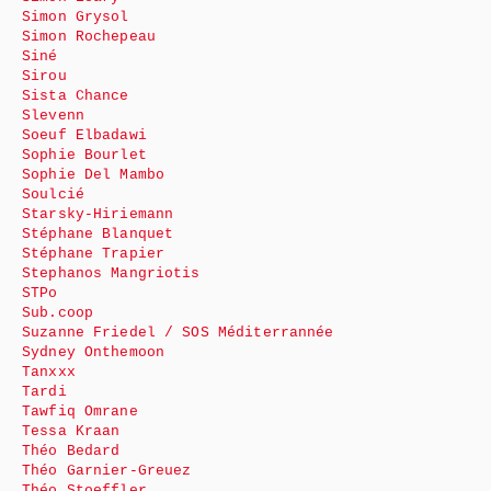
Simon Grysol
Simon Rochepeau
Siné
Sirou
Sista Chance
Slevenn
Soeuf Elbadawi
Sophie Bourlet
Sophie Del Mambo
Soulcié
Starsky-Hiriemann
Stéphane Blanquet
Stéphane Trapier
Stephanos Mangriotis
STPo
Sub.coop
Suzanne Friedel / SOS Méditerrannée
Sydney Onthemoon
Tanxxx
Tardi
Tawfiq Omrane
Tessa Kraan
Théo Bedard
Théo Garnier-Greuez
Théo Stoeffler