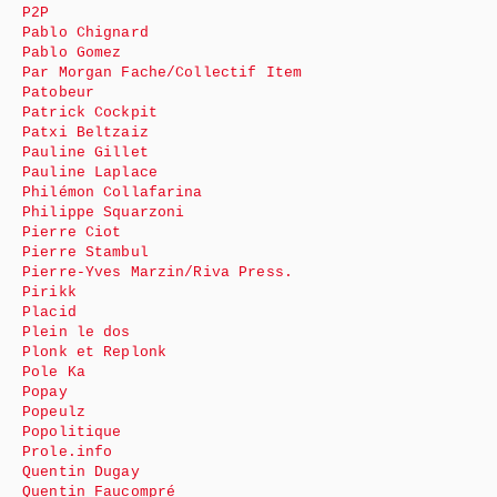
P2P
Pablo Chignard
Pablo Gomez
Par Morgan Fache/Collectif Item
Patobeur
Patrick Cockpit
Patxi Beltzaiz
Pauline Gillet
Pauline Laplace
Philémon Collafarina
Philippe Squarzoni
Pierre Ciot
Pierre Stambul
Pierre-Yves Marzin/Riva Press.
Pirikk
Placid
Plein le dos
Plonk et Replonk
Pole Ka
Popay
Popeulz
Popolitique
Prole.info
Quentin Dugay
Quentin Faucompré