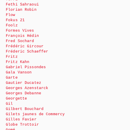
Fethi Sahraoui
Florian Robin
Flow
Fokus 21
Foolz
Formes Vives
François Hédin
Fred Sochard
Frédéric Gircour
Fréderic Schaeffer
Fritz
Fritz Kahn
Gabriel Pissondes
Gala Vanson
Garte
Gautier Ducatez
Georges Azenstarck
Georges Debanne
Georgette
Gil
Gilbert Bouchard
Gilets jaunes de Commercy
Gilles Favier
Globe Trottoir
Gomé