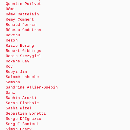
Quentin Poilvet
Rémi
Rémy Cattelain
Rémy Comment
Renaud Perrin
Réseau Codetras
Revenu
Rezon
Rizzo Boring
Robert Gibbings
Robin Szczygiel
Roxane Gay
Roy
Ruoyi Jin
Salomé Lahoche
Samson
Sandrine Allier-Guépin
Sani
Saphia Arezki
Sarah Fisthole
Sasha Wizel
Sébastien Bonetti
Serge D’Ignazio
Sergeï Bonicci
Simon Ecary