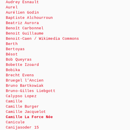
Audrey Esnault
Aurel
Aurélien Godin
Baptiste Alchourroun
Beatriz Aurora
Benoît Carbonnel
Benoit Guillaume
Benoit-Caen / Wikimedia Commons
Berth
Bertoyas
Bésot
Bob Queyras
Bobette Izoard
Bobika
Brecht Evens
Bruegel l’Ancien
Bruno Bartkowiak
Bruno-Gilles Liebgott
Calypso Lopez
Camille
Camille Burger
Camille Jacquelot
Camille La Force Née
Canicule
Canijasoder 15