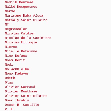
Nadjib Bouznad
Naïké Desquesnes
Nardo
Narimane Baba Aïssa
Nathaly Saint-Hilaire
NC
Negrescolor
Nicolas Caldier
Nicolas de la Casinière
Nicolas Filloqie
Nieves
Nijelle Botainne
Nino Dufaux
Noam Derit
Nodi
Nolwenn Alba
Nono Kadaver
Odeth
Olga
Olivier Garraud
Olivier Monthaye
Olivier Saint-Hilaire
Omar Ibrahim
Oscar B. Castillo
P. F.