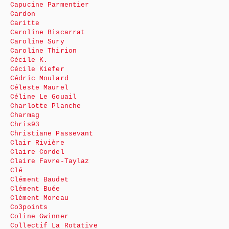
Capucine Parmentier
Cardon
Caritte
Caroline Biscarrat
Caroline Sury
Caroline Thirion
Cécile K.
Cécile Kiefer
Cédric Moulard
Céleste Maurel
Céline Le Gouail
Charlotte Planche
Charmag
Chris93
Christiane Passevant
Clair Rivière
Claire Cordel
Claire Favre-Taylaz
Clé
Clément Baudet
Clément Buée
Clément Moreau
Co3points
Coline Gwinner
Collectif La Rotative