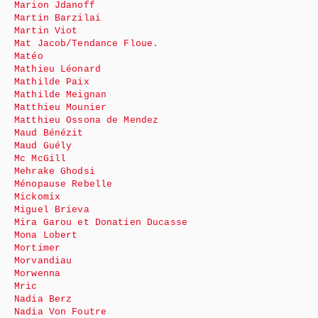
Marion Jdanoff
Martin Barzilai
Martin Viot
Mat Jacob/Tendance Floue.
Matéo
Mathieu Léonard
Mathilde Paix
Mathilde Meignan
Matthieu Mounier
Matthieu Ossona de Mendez
Maud Bénézit
Maud Guély
Mc McGill
Mehrake Ghodsi
Ménopause Rebelle
Mickomix
Miguel Brieva
Mira Garou et Donatien Ducasse
Mona Lobert
Mortimer
Morvandiau
Morwenna
Mric
Nadia Berz
Nadia Von Foutre