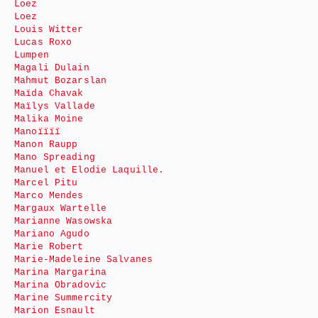
Loez
Loez
Louis Witter
Lucas Roxo
Lumpen
Magali Dulain
Mahmut Bozarslan
Maïda Chavak
Maïlys Vallade
Malika Moine
Manoïïïï
Manon Raupp
Mano Spreading
Manuel et Elodie Laquille.
Marcel Pitu
Marco Mendes
Margaux Wartelle
Marianne Wasowska
Mariano Agudo
Marie Robert
Marie-Madeleine Salvanes
Marina Margarina
Marina Obradovic
Marine Summercity
Marion Esnault