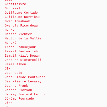
Graffitivre
Grouazel
Guillaume Cortade
Guillaume Darribau
Gwen Tomahawk
Gwenola Ricordeau
H. K.
Hassan Richter
Hector de la Vallée
Honoré
Irène Beausejour
Ismail Bentaallah
Ismail Kizil Dogan
Jacques Ristorcelli
James Albon
JBM
Jean Codo
Jean-Claude Coutausse
Jean-Pierre Levaray
Jeanne Frank
Jeanne Pierson
Jeremy Boulard Le Fur
Jérôme Fourcade
Jiho