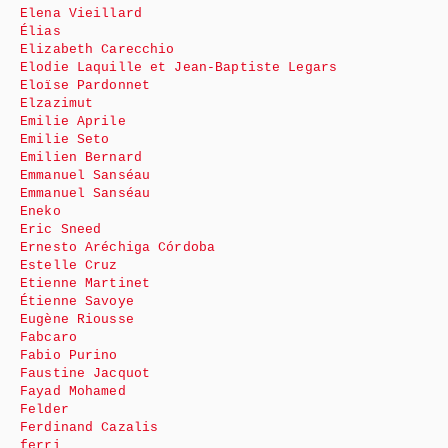
Elena Vieillard
Élias
Elizabeth Carecchio
Elodie Laquille et Jean-Baptiste Legars
Eloïse Pardonnet
Elzazimut
Emilie Aprile
Emilie Seto
Emilien Bernard
Emmanuel Sanséau
Emmanuel Sanséau
Eneko
Eric Sneed
Ernesto Aréchiga Córdoba
Estelle Cruz
Etienne Martinet
Étienne Savoye
Eugène Riousse
Fabcaro
Fabio Purino
Faustine Jacquot
Fayad Mohamed
Felder
Ferdinand Cazalis
ferri