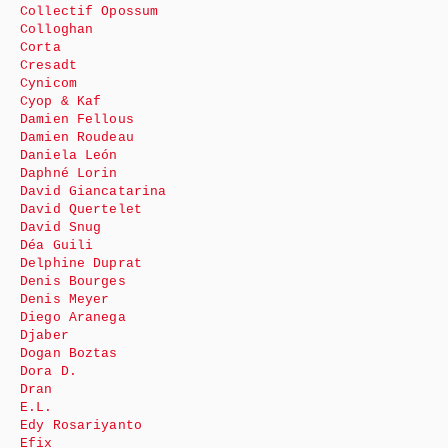
Collectif Opossum
Colloghan
Corta
Cresadt
Cynicom
Cyop & Kaf
Damien Fellous
Damien Roudeau
Daniela León
Daphné Lorin
David Giancatarina
David Quertelet
David Snug
Déa Guili
Delphine Duprat
Denis Bourges
Denis Meyer
Diego Aranega
Djaber
Dogan Boztas
Dora D.
Dran
E.L.
Edy Rosariyanto
Efix