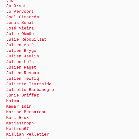
JMB
Jo Orsat
Jo Vervoort
Joël Cimarrón
Jonas Sénat
José Vieira
Julie Okmûn
Julie Rébouillat
Julien Abié
Julien Brygo
Julien Jaulin
Julien Loïs
Julien Paget
Julien Respaut
Julien Tewfiq
Juliette Iturralde
Juliette Barbanègre
Junie Briffaz
Kalem
Kamar Idir
Karine Bernardou
Karl Grux
Katjastroph
Keffieh67
Killian Pelletier