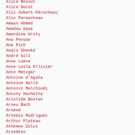
Alice Bossut
Alice Durot
Alix Aubert-Pérocheau
Alix Peraucheau
Amaan Ahmed
Amadou Gaye
Amandine Uruty
Ana Penyas
Ana Pich
Anaïs Shenké
André Gill
Anne Loève
Anne-Leïla Ollivier
Anto Metzger
Antoine d’Agata
Antoine Hallé
Antonin Malchiodi
Antony Huchette
Aristide Bostan
Arnau Bach
Arsène
Artemio Rodriguez
Arthur Plateau
Athémos Zolus
Atsemtex