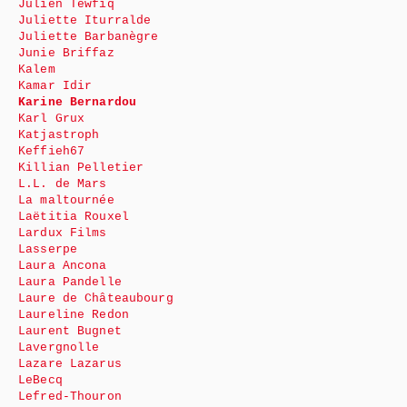
Julien Tewfiq
Juliette Iturralde
Juliette Barbanègre
Junie Briffaz
Kalem
Kamar Idir
Karine Bernardou
Karl Grux
Katjastroph
Keffieh67
Killian Pelletier
L.L. de Mars
La maltournée
Laëtitia Rouxel
Lardux Films
Lasserpe
Laura Ancona
Laura Pandelle
Laure de Châteaubourg
Laureline Redon
Laurent Bugnet
Lavergnolle
Lazare Lazarus
LeBecq
Lefred-Thouron