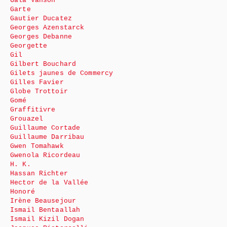
Gala Vanson
Garte
Gautier Ducatez
Georges Azenstarck
Georges Debanne
Georgette
Gil
Gilbert Bouchard
Gilets jaunes de Commercy
Gilles Favier
Globe Trottoir
Gomé
Graffitivre
Grouazel
Guillaume Cortade
Guillaume Darribau
Gwen Tomahawk
Gwenola Ricordeau
H. K.
Hassan Richter
Hector de la Vallée
Honoré
Irène Beausejour
Ismail Bentaallah
Ismail Kizil Dogan