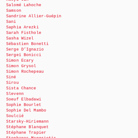
Salomé Lahoche
Samson
Sandrine Allier-Guépin
Sani
Saphia Arezki
Sarah Fisthole
Sasha Wizel
Sébastien Bonetti
Serge D’Ignazio
Sergeï Bonicci
Simon Ecary
Simon Grysol
Simon Rochepeau
Siné
Sirou
Sista Chance
Slevenn
Soeuf Elbadawi
Sophie Bourlet
Sophie Del Mambo
Soulcié
Starsky-Hiriemann
Stéphane Blanquet
Stéphane Trapier