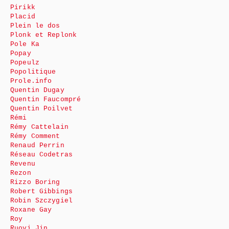
Pirikk
Placid
Plein le dos
Plonk et Replonk
Pole Ka
Popay
Popeulz
Popolitique
Prole.info
Quentin Dugay
Quentin Faucompré
Quentin Poilvet
Rémi
Rémy Cattelain
Rémy Comment
Renaud Perrin
Réseau Codetras
Revenu
Rezon
Rizzo Boring
Robert Gibbings
Robin Szczygiel
Roxane Gay
Roy
Ruoyi Jin