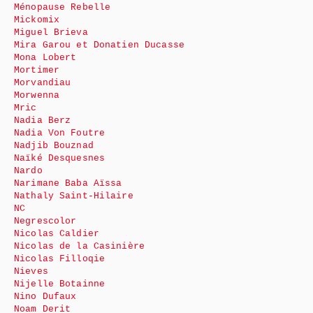
Ménopause Rebelle
Mickomix
Miguel Brieva
Mira Garou et Donatien Ducasse
Mona Lobert
Mortimer
Morvandiau
Morwenna
Mric
Nadia Berz
Nadia Von Foutre
Nadjib Bouznad
Naïké Desquesnes
Nardo
Narimane Baba Aïssa
Nathaly Saint-Hilaire
NC
Negrescolor
Nicolas Caldier
Nicolas de la Casinière
Nicolas Filloqie
Nieves
Nijelle Botainne
Nino Dufaux
Noam Derit