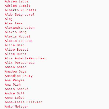
Adrien Labbe
Adrien Zammit
Alberto Prunetti
Aldo Seignourel
Alej
Alex Less
Alexandra Lebon
Alexis Berg
Alexis Huguet
Alexis Le Roux
Alice Bien
Alice Bossut
Alice Durot
Alix Aubert-Pérocheau
Alix Peraucheau
Amaan Ahmed
Amadou Gaye
Amandine Uruty
Ana Penyas
Ana Pich
Anaïs Shenké
André Gill
Anne Loève
Anne-Leïla Ollivier
Anto Metzger