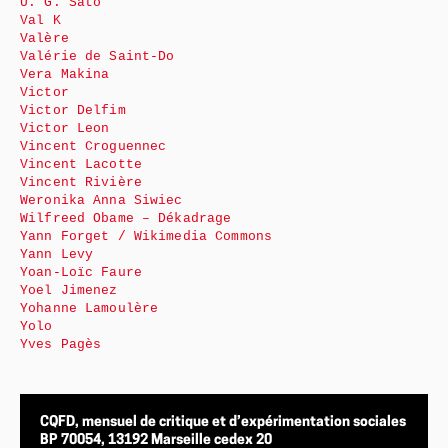
U. G. Sato
Val K
Valère
Valérie de Saint-Do
Vera Makina
Victor
Victor Delfim
Victor Leon
Vincent Croguennec
Vincent Lacotte
Vincent Rivière
Weronika Anna Siwiec
Wilfreed Obame – Dékadrage
Yann Forget / Wikimedia Commons
Yann Levy
Yoan-Loïc Faure
Yoel Jimenez
Yohanne Lamoulère
Yolo
Yves Pagès
CQFD, mensuel de critique et d’expérimentation sociales
BP 70054, 13192 Marseille cedex 20