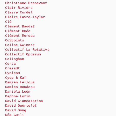
Christiane Passevant
Clair Rivière
Claire Cordel
Claire Favre-Taylaz
Clé
Clément Baudet
Clément Buée
Clément Moreau
Co3points
Coline Gwinner
Collectif La Rotative
Collectif Opossum
Colloghan
Corta
Cresadt
Cynicom
Cyop & Kaf
Damien Fellous
Damien Roudeau
Daniela León
Daphné Lorin
David Giancatarina
David Quertelet
David Snug
Déa Guili