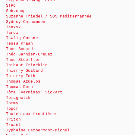
Stephanos Mangriotis
STPo
Sub.coop
Suzanne Friedel / SOS Méditerrannée
Sydney Onthemoon
Tanxxx
Tardi
Tawfiq Omrane
Tessa Kraan
Théo Bedard
Théo Garnier-Greuez
Théo Stoeffler
Thibaut Trincklin
Thierry Guitard
Thierry Toth
Thomas Azuélos
Thomas Dorn
Tôma "Verminax" Sickart
Tomagnetik
Tommy
Topor
Toutes aux frontières
Triton
Truant
Typhaine Lambermont-Michel