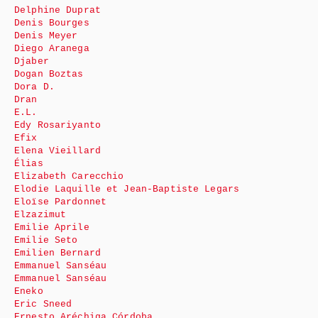
Delphine Duprat
Denis Bourges
Denis Meyer
Diego Aranega
Djaber
Dogan Boztas
Dora D.
Dran
E.L.
Edy Rosariyanto
Efix
Elena Vieillard
Élias
Elizabeth Carecchio
Elodie Laquille et Jean-Baptiste Legars
Eloïse Pardonnet
Elzazimut
Emilie Aprile
Emilie Seto
Emilien Bernard
Emmanuel Sanséau
Emmanuel Sanséau
Eneko
Eric Sneed
Ernesto Aréchiga Córdoba