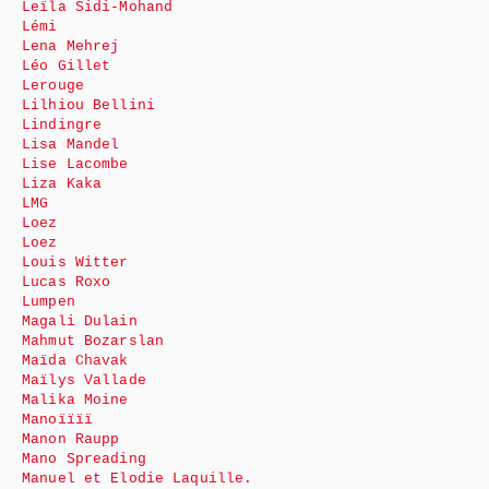
Leïla Sidi-Mohand
Lémi
Lena Mehrej
Léo Gillet
Lerouge
Lilhiou Bellini
Lindingre
Lisa Mandel
Lise Lacombe
Liza Kaka
LMG
Loez
Loez
Louis Witter
Lucas Roxo
Lumpen
Magali Dulain
Mahmut Bozarslan
Maïda Chavak
Maïlys Vallade
Malika Moine
Manoïïïï
Manon Raupp
Mano Spreading
Manuel et Elodie Laquille.