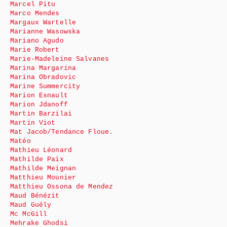
Marcel Pitu
Marco Mendes
Margaux Wartelle
Marianne Wasowska
Mariano Agudo
Marie Robert
Marie-Madeleine Salvanes
Marina Margarina
Marina Obradovic
Marine Summercity
Marion Esnault
Marion Jdanoff
Martin Barzilai
Martin Viot
Mat Jacob/Tendance Floue.
Matéo
Mathieu Léonard
Mathilde Paix
Mathilde Meignan
Matthieu Mounier
Matthieu Ossona de Mendez
Maud Bénézit
Maud Guély
Mc McGill
Mehrake Ghodsi