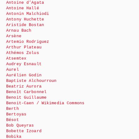
Antoine d’Agata
Antoine Hallé
Antonin Malchiodi
Antony Huchette
Aristide Bostan
Arnau Bach
Arsène
Artemio Rodriguez
Arthur Plateau
Athémos Zolus
Atsemtex
Audrey Esnault
Aurel
Aurélien Godin
Baptiste Alchourroun
Beatriz Aurora
Benoît Carbonnel
Benoit Guillaume
Benoit-Caen / Wikimedia Commons
Berth
Bertoyas
Bésot
Bob Queyras
Bobette Izoard
Bobika