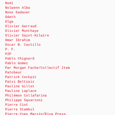
Nodi
Nolwenn Alba
Nono Kadaver
Odeth
Olga
Olivier Garraud
Olivier Monthaye
Olivier Saint-Hilaire
Omar Ibrahim
Oscar B. Castillo
P. F.
P2P
Pablo Chignard
Pablo Gomez
Par Morgan Fache/Collectif Item
Patobeur
Patrick Cockpit
Patxi Beltzaiz
Pauline Gillet
Pauline Laplace
Philémon Collafarina
Philippe Squarzoni
Pierre Ciot
Pierre Stambul
Pierre-Yves Marzin/Riva Press.