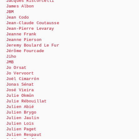
Jacques Ristorcelli
James Albon
JBM
Jean Codo
Jean-Claude Coutausse
Jean-Pierre Levaray
Jeanne Frank
Jeanne Pierson
Jeremy Boulard Le Fur
Jérôme Fourcade
Jiho
JMB
Jo Orsat
Jo Vervoort
Joël Cimarrón
Jonas Sénat
José Vieira
Julie Okmûn
Julie Rébouillat
Julien Abié
Julien Brygo
Julien Jaulin
Julien Loïs
Julien Paget
Julien Respaut