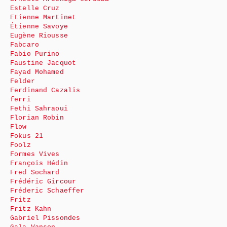
Estelle Cruz
Etienne Martinet
Étienne Savoye
Eugène Riousse
Fabcaro
Fabio Purino
Faustine Jacquot
Fayad Mohamed
Felder
Ferdinand Cazalis
ferri
Fethi Sahraoui
Florian Robin
Flow
Fokus 21
Foolz
Formes Vives
François Hédin
Fred Sochard
Frédéric Gircour
Fréderic Schaeffer
Fritz
Fritz Kahn
Gabriel Pissondes