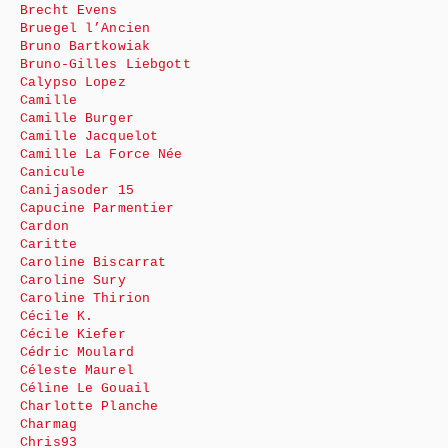
Brecht Evens
Bruegel l’Ancien
Bruno Bartkowiak
Bruno-Gilles Liebgott
Calypso Lopez
Camille
Camille Burger
Camille Jacquelot
Camille La Force Née
Canicule
Canijasoder 15
Capucine Parmentier
Cardon
Caritte
Caroline Biscarrat
Caroline Sury
Caroline Thirion
Cécile K.
Cécile Kiefer
Cédric Moulard
Céleste Maurel
Céline Le Gouail
Charlotte Planche
Charmag
Chris93