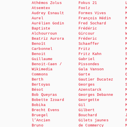
Athémos Zolus
Fokus 21
Atsemtex
Foolz
Audrey Esnault
Formes Vives
Aurel
François Hédin
Aurélien Godin
Fred Sochard
Baptiste
Frédéric
Alchourroun
Gircour
Beatriz Aurora
Fréderic
Benoît
Schaeffer
Carbonnel
Fritz
Benoit
Fritz Kahn
Guillaume
Gabriel
Benoit-Caen /
Pissondes
Wikimedia
Gala Vanson
Commons
Garte
Berth
Gautier Ducatez
Bertoyas
Georges
Bésot
Azenstarck
Bob Queyras
Georges Debanne
Bobette Izoard
Georgette
Bobika
Gil
Brecht Evens
Gilbert
Bruegel
Bouchard
l’Ancien
Gilets jaunes
Bruno
de Commercy