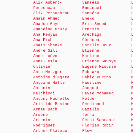
Alix Aubert-
Sanséau
Pérocheau
Emmanuel
Alix Peraucheau
Sanséau
Amaan Ahmed
Eneko
Amadou Gaye
Eric Sneed
Amandine Uruty
Ernesto
Ana Penyas
Aréchiga
Ana Pich
Córdoba
Anaïs Shenké
Estelle Cruz
André Gill
Etienne
Anne Loève
Martinet
Anne-Leïla
Étienne Savoye
Ollivier
Eugène Riousse
Anto Metzger
Fabcaro
Antoine d’Agata
Fabio Purino
Antoine Hallé
Faustine
Antonin
Jacquot
Malchiodi
Fayad Mohamed
Antony Huchette
Felder
Aristide Bostan
Ferdinand
Arnau Bach
Cazalis
Arsène
ferri
Artemio
Fethi Sahraoui
Rodriguez
Florian Robin
Arthur Plateau
Flow