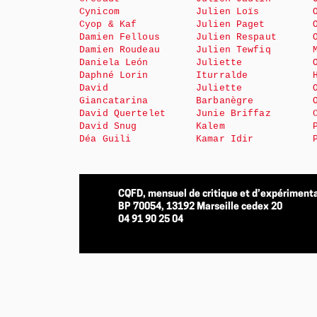
Cynicom
Julien Loïs
Cyop & Kaf
Julien Paget
Damien Fellous
Julien Respaut
Damien Roudeau
Julien Tewfiq
Daniela León
Juliette
Daphné Lorin
Iturralde
David
Juliette
Giancatarina
Barbanègre
David Quertelet
Junie Briffaz
David Snug
Kalem
Déa Guili
Kamar Idir
CQFD, mensuel de critique et d’expérimenta
BP 70054, 13192 Marseille cedex 20
04 91 90 25 04