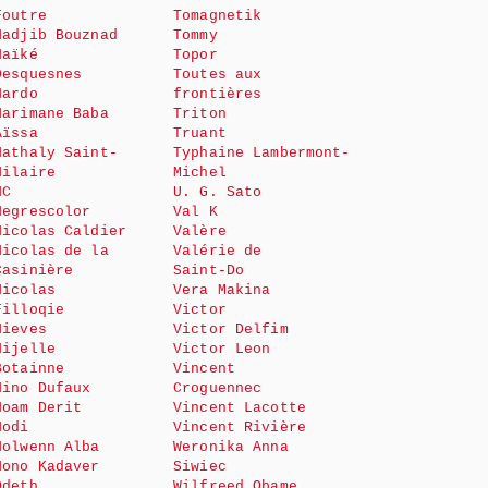
Foutre
Tomagnetik
Nadjib Bouznad
Tommy
Naïké
Topor
Desquesnes
Toutes aux
Nardo
frontières
Narimane Baba
Triton
Aïssa
Truant
Nathaly Saint-
Typhaine Lambermont-
Hilaire
Michel
NC
U. G. Sato
Negrescolor
Val K
Nicolas Caldier
Valère
Nicolas de la
Valérie de
Casinière
Saint-Do
Nicolas
Vera Makina
Filloqie
Victor
Nieves
Victor Delfim
Nijelle
Victor Leon
Botainne
Vincent
Nino Dufaux
Croguennec
Noam Derit
Vincent Lacotte
Nodi
Vincent Rivière
Nolwenn Alba
Weronika Anna
Nono Kadaver
Siwiec
Odeth
Wilfreed Obame