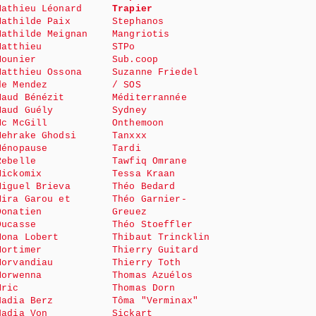
Mathieu Léonard
Trapier
Mathilde Paix
Stephanos
Mathilde Meignan
Mangriotis
Matthieu
STPo
Mounier
Sub.coop
Matthieu Ossona
Suzanne Friedel
de Mendez
/ SOS
Maud Bénézit
Méditerrannée
Maud Guély
Sydney
Mc McGill
Onthemoon
Mehrake Ghodsi
Tanxxx
Ménopause
Tardi
Rebelle
Tawfiq Omrane
Mickomix
Tessa Kraan
Miguel Brieva
Théo Bedard
Mira Garou et
Théo Garnier-
Donatien
Greuez
Ducasse
Théo Stoeffler
Mona Lobert
Thibaut Trincklin
Mortimer
Thierry Guitard
Morvandiau
Thierry Toth
Morwenna
Thomas Azuélos
Mric
Thomas Dorn
Nadia Berz
Tôma "Verminax"
Nadia Von
Sickart