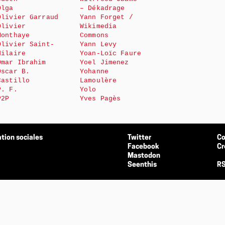
Olga
– Dékadrage
Olivier Garraud
Yann Forget /
Olivier
Wikimedia
Monthaye
Commons
Olivier Saint-
Yann Levy
Hilaire
Yoan-Loïc Faure
Omar Ibrahim
Yoel Jimenez
Oscar B.
Yohanne
Castillo
Lamoulère
P. F.
Yolo
P2P
Yves Pagès
tion sociales
Twitter
Co
Facebook
Cr
Mastodon
Seenthis
RS