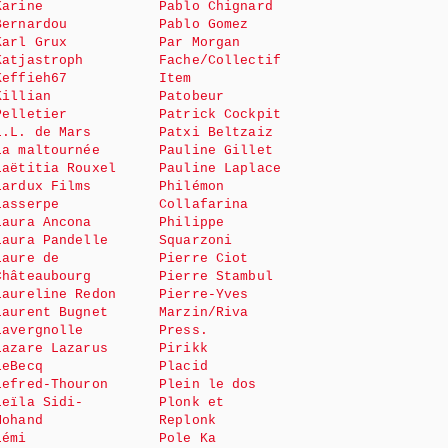
Karine
Pablo Chignard
Bernardou
Pablo Gomez
Karl Grux
Par Morgan
Katjastroph
Fache/Collectif
Keffieh67
Item
Killian
Patobeur
Pelletier
Patrick Cockpit
L.L. de Mars
Patxi Beltzaiz
La maltournée
Pauline Gillet
Laëtitia Rouxel
Pauline Laplace
Lardux Films
Philémon
Lasserpe
Collafarina
Laura Ancona
Philippe
Laura Pandelle
Squarzoni
Laure de
Pierre Ciot
Châteaubourg
Pierre Stambul
Laureline Redon
Pierre-Yves
Laurent Bugnet
Marzin/Riva
Lavergnolle
Press.
Lazare Lazarus
Pirikk
LeBecq
Placid
Lefred-Thouron
Plein le dos
Leïla Sidi-
Plonk et
Mohand
Replonk
Lémi
Pole Ka