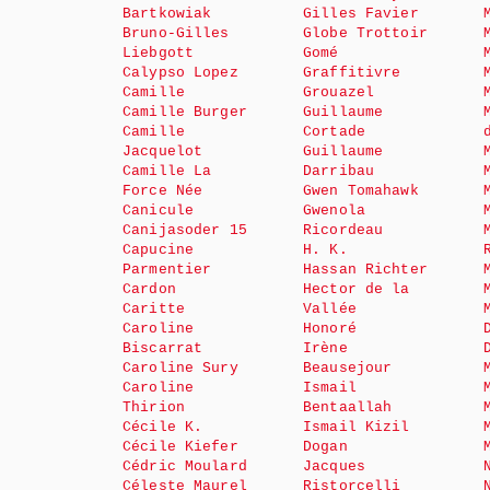
Bartkowiak
Gilles Favier
Bruno-Gilles
Globe Trottoir
Liebgott
Gomé
Calypso Lopez
Graffitivre
Camille
Grouazel
Camille Burger
Guillaume
Camille
Cortade
Jacquelot
Guillaume
Camille La
Darribau
Force Née
Gwen Tomahawk
Canicule
Gwenola
Canijasoder 15
Ricordeau
Capucine
H. K.
Parmentier
Hassan Richter
Cardon
Hector de la
Caritte
Vallée
Caroline
Honoré
Biscarrat
Irène
Caroline Sury
Beausejour
Caroline
Ismail
Thirion
Bentaallah
Cécile K.
Ismail Kizil
Cécile Kiefer
Dogan
Cédric Moulard
Jacques
Céleste Maurel
Ristorcelli