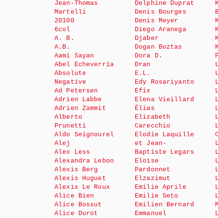
Jean-Thomas
Delphine Duprat
Martelli
Denis Bourges
20100
Denis Meyer
6col
Diego Aranega
A. B.
Djaber
A.B.
Dogan Boztas
Aami Sayan
Dora D.
Abel Echeverría
Dran
Absolute
E.L.
Negative
Edy Rosariyanto
Ad Petersen
Efix
Adrien Labbe
Elena Vieillard
Adrien Zammit
Élias
Alberto
Elizabeth
Prunetti
Carecchio
Aldo Seignourel
Elodie Laquille
Alej
et Jean-
Alex Less
Baptiste Legars
Alexandra Lebon
Eloïse
Alexis Berg
Pardonnet
Alexis Huguet
Elzazimut
Alexis Le Roux
Emilie Aprile
Alice Bien
Emilie Seto
Alice Bossut
Emilien Bernard
Alice Durot
Emmanuel