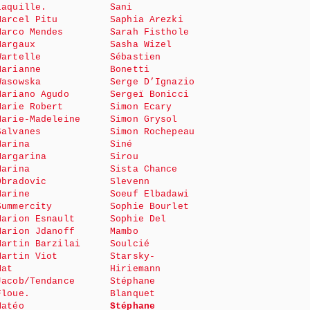
Laquille.
Sani
Marcel Pitu
Saphia Arezki
Marco Mendes
Sarah Fisthole
Margaux
Sasha Wizel
Wartelle
Sébastien
Marianne
Bonetti
Wasowska
Serge D’Ignazio
Mariano Agudo
Sergeï Bonicci
Marie Robert
Simon Ecary
Marie-Madeleine
Simon Grysol
Salvanes
Simon Rochepeau
Marina
Siné
Margarina
Sirou
Marina
Sista Chance
Obradovic
Slevenn
Marine
Soeuf Elbadawi
Summercity
Sophie Bourlet
Marion Esnault
Sophie Del
Marion Jdanoff
Mambo
Martin Barzilai
Soulcié
Martin Viot
Starsky-
Mat
Hiriemann
Jacob/Tendance
Stéphane
Floue.
Blanquet
Matéo
Stéphane