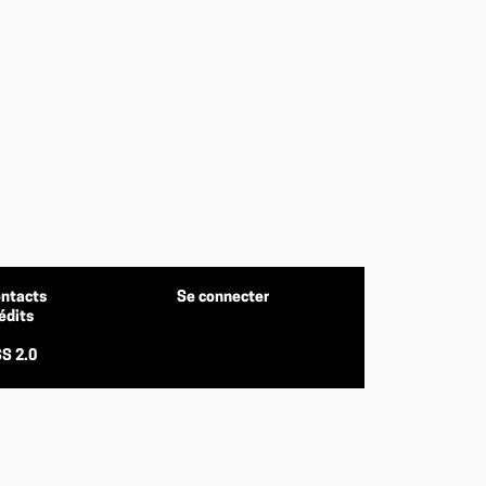
ntacts
Se connecter
édits
S 2.0