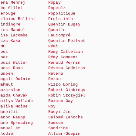
Lena Mehrej
Popay
Léo Gillet
Popeulz
Lerouge
Popolitique
Lilhiou Bellini
Prole.info
Lindingre
Quentin Dugay
Lisa Mandel
Quentin
Lise Lacombe
Faucompré
Liza Kaka
Quentin Poilvet
LMG
Rémi
Loez
Rémy Cattelain
Loez
Rémy Comment
Louis Witter
Renaud Perrin
Lucas Roxo
Réseau Codetras
Lumpen
Revenu
Magali Dulain
Rezon
Mahmut
Rizzo Boring
Bozarslan
Robert Gibbings
Maïda Chavak
Robin Szczygiel
Maïlys Vallade
Roxane Gay
Malika Moine
Roy
Manoïïïï
Ruoyi Jin
Manon Raupp
Salomé Lahoche
Mano Spreading
Samson
Manuel et
Sandrine
Elodie
Allier-Guépin