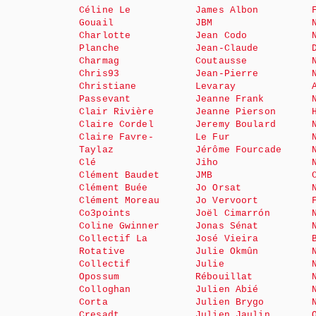
Céline Le
James Albon
Gouail
JBM
Charlotte
Jean Codo
Planche
Jean-Claude
Charmag
Coutausse
Chris93
Jean-Pierre
Christiane
Levaray
Passevant
Jeanne Frank
Clair Rivière
Jeanne Pierson
Claire Cordel
Jeremy Boulard
Claire Favre-
Le Fur
Taylaz
Jérôme Fourcade
Clé
Jiho
Clément Baudet
JMB
Clément Buée
Jo Orsat
Clément Moreau
Jo Vervoort
Co3points
Joël Cimarrón
Coline Gwinner
Jonas Sénat
Collectif La
José Vieira
Rotative
Julie Okmûn
Collectif
Julie
Opossum
Rébouillat
Colloghan
Julien Abié
Corta
Julien Brygo
Cresadt
Julien Jaulin