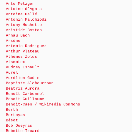
Anto Metzger
Antoine d’Agata
Antoine Hallé
Antonin Malchiodi
Antony Huchette
Aristide Bostan
Arnau Bach
Arsène
Artemio Rodriguez
Arthur Plateau
Athémos Zolus
Atsemtex
Audrey Esnault
Aurel
Aurélien Godin
Baptiste Alchourroun
Beatriz Aurora
Benoît Carbonnel
Benoit Guillaume
Benoit-Caen / Wikimedia Commons
Berth
Bertoyas
Bésot
Bob Queyras
Bobette Izoard