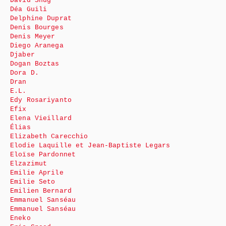
David Snug
Déa Guili
Delphine Duprat
Denis Bourges
Denis Meyer
Diego Aranega
Djaber
Dogan Boztas
Dora D.
Dran
E.L.
Edy Rosariyanto
Efix
Elena Vieillard
Élias
Elizabeth Carecchio
Elodie Laquille et Jean-Baptiste Legars
Eloïse Pardonnet
Elzazimut
Emilie Aprile
Emilie Seto
Emilien Bernard
Emmanuel Sanséau
Emmanuel Sanséau
Eneko