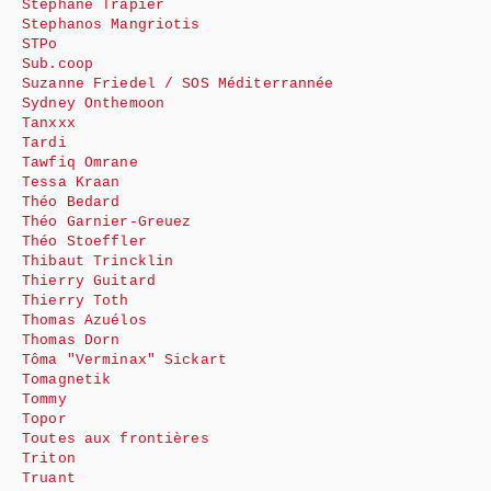
Stéphane Trapier
Stephanos Mangriotis
STPo
Sub.coop
Suzanne Friedel / SOS Méditerrannée
Sydney Onthemoon
Tanxxx
Tardi
Tawfiq Omrane
Tessa Kraan
Théo Bedard
Théo Garnier-Greuez
Théo Stoeffler
Thibaut Trincklin
Thierry Guitard
Thierry Toth
Thomas Azuélos
Thomas Dorn
Tôma "Verminax" Sickart
Tomagnetik
Tommy
Topor
Toutes aux frontières
Triton
Truant