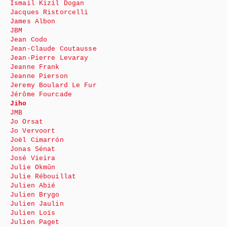
Ismail Kizil Dogan
Jacques Ristorcelli
James Albon
JBM
Jean Codo
Jean-Claude Coutausse
Jean-Pierre Levaray
Jeanne Frank
Jeanne Pierson
Jeremy Boulard Le Fur
Jérôme Fourcade
Jiho
JMB
Jo Orsat
Jo Vervoort
Joël Cimarrón
Jonas Sénat
José Vieira
Julie Okmûn
Julie Rébouillat
Julien Abié
Julien Brygo
Julien Jaulin
Julien Loïs
Julien Paget