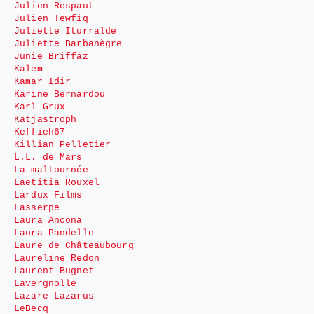
Julien Respaut
Julien Tewfiq
Juliette Iturralde
Juliette Barbanègre
Junie Briffaz
Kalem
Kamar Idir
Karine Bernardou
Karl Grux
Katjastroph
Keffieh67
Killian Pelletier
L.L. de Mars
La maltournée
Laëtitia Rouxel
Lardux Films
Lasserpe
Laura Ancona
Laura Pandelle
Laure de Châteaubourg
Laureline Redon
Laurent Bugnet
Lavergnolle
Lazare Lazarus
LeBecq