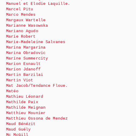
Manuel et Elodie Laquille.
Marcel Pitu
Marco Mendes
Margaux Wartelle
Marianne Wasowska
Mariano Agudo
Marie Robert
Marie-Madeleine Salvanes
Marina Margarina
Marina Obradovic
Marine Summercity
Marion Esnault
Marion Jdanoff
Martin Barzilai
Martin Viot
Mat Jacob/Tendance Floue.
Matéo
Mathieu Léonard
Mathilde Paix
Mathilde Meignan
Matthieu Mounier
Matthieu Ossona de Mendez
Maud Bénézit
Maud Guély
Mc McGill