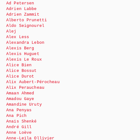
Ad Petersen
Adrien Labbe
Adrien Zammit
Alberto Prunetti
Aldo Seignourel
Alej
Alex Less
Alexandra Lebon
Alexis Berg
Alexis Huguet
Alexis Le Roux
Alice Bien
Alice Bossut
Alice Durot
Alix Aubert-Pérocheau
Alix Peraucheau
Amaan Ahmed
Amadou Gaye
Amandine Uruty
Ana Penyas
Ana Pich
Anaïs Shenké
André Gill
Anne Loève
Anne-Leïla Ollivier