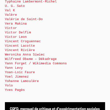
Typhaine Lambermont-Michel
U. G. Sato
Val K
Valère
Valérie de Saint-Do
Vera Makina
Victor
Victor Delfim
Victor Leon
Vincent Croguennec
Vincent Lacotte
Vincent Rivière
Weronika Anna Siwiec
Wilfreed Obame – Dékadrage
Yann Forget / Wikimedia Commons
Yann Levy
Yoan-Loïc Faure
Yoel Jimenez
Yohanne Lamoulère
Yolo
Yves Pagès
CQFD, mensuel de critique et d’expérimentation sociales