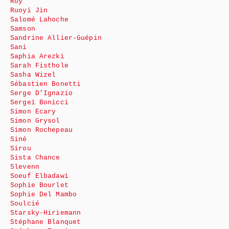
Roy
Ruoyi Jin
Salomé Lahoche
Samson
Sandrine Allier-Guépin
Sani
Saphia Arezki
Sarah Fisthole
Sasha Wizel
Sébastien Bonetti
Serge D’Ignazio
Sergeï Bonicci
Simon Ecary
Simon Grysol
Simon Rochepeau
Siné
Sirou
Sista Chance
Slevenn
Soeuf Elbadawi
Sophie Bourlet
Sophie Del Mambo
Soulcié
Starsky-Hiriemann
Stéphane Blanquet