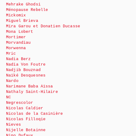
Mehrake Ghodsi
Ménopause Rebelle
Mickomix
Miguel Brieva
Mira Garou et Donatien Ducasse
Mona Lobert
Mortimer
Morvandiau
Morwenna
Mric
Nadia Berz
Nadia Von Foutre
Nadjib Bouznad
Naïké Desquesnes
Nardo
Narimane Baba Aïssa
Nathaly Saint-Hilaire
NC
Negrescolor
Nicolas Caldier
Nicolas de la Casinière
Nicolas Filloqie
Nieves
Nijelle Botainne
Nino Dufaux