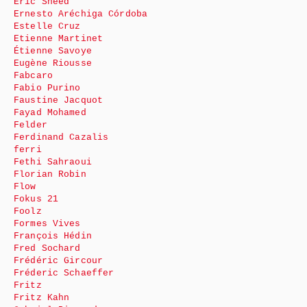
Eric Sneed
Ernesto Aréchiga Córdoba
Estelle Cruz
Etienne Martinet
Étienne Savoye
Eugène Riousse
Fabcaro
Fabio Purino
Faustine Jacquot
Fayad Mohamed
Felder
Ferdinand Cazalis
ferri
Fethi Sahraoui
Florian Robin
Flow
Fokus 21
Foolz
Formes Vives
François Hédin
Fred Sochard
Frédéric Gircour
Fréderic Schaeffer
Fritz
Fritz Kahn