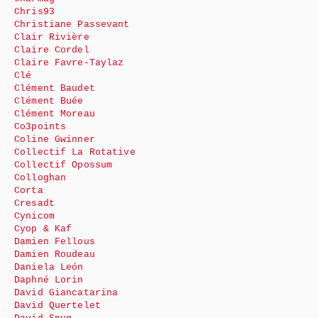
Chris93
Christiane Passevant
Clair Rivière
Claire Cordel
Claire Favre-Taylaz
Clé
Clément Baudet
Clément Buée
Clément Moreau
Co3points
Coline Gwinner
Collectif La Rotative
Collectif Opossum
Colloghan
Corta
Cresadt
Cynicom
Cyop & Kaf
Damien Fellous
Damien Roudeau
Daniela León
Daphné Lorin
David Giancatarina
David Quertelet