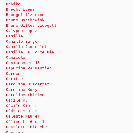
Bobika
Brecht Evens
Bruegel l’Ancien
Bruno Bartkowiak
Bruno-Gilles Liebgott
Calypso Lopez
Camille
Camille Burger
Camille Jacquelot
Camille La Force Née
Canicule
Canijasoder 15
Capucine Parmentier
Cardon
Caritte
Caroline Biscarrat
Caroline Sury
Caroline Thirion
Cécile K.
Cécile Kiefer
Cédric Moulard
Céleste Maurel
Céline Le Gouail
Charlotte Planche
Charmag