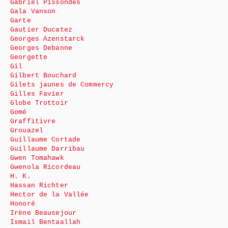
Gabriel Pissondes
Gala Vanson
Garte
Gautier Ducatez
Georges Azenstarck
Georges Debanne
Georgette
Gil
Gilbert Bouchard
Gilets jaunes de Commercy
Gilles Favier
Globe Trottoir
Gomé
Graffitivre
Grouazel
Guillaume Cortade
Guillaume Darribau
Gwen Tomahawk
Gwenola Ricordeau
H. K.
Hassan Richter
Hector de la Vallée
Honoré
Irène Beausejour
Ismail Bentaallah