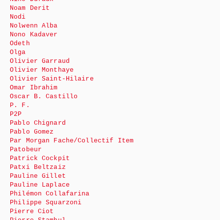
Noam Derit
Nodi
Nolwenn Alba
Nono Kadaver
Odeth
Olga
Olivier Garraud
Olivier Monthaye
Olivier Saint-Hilaire
Omar Ibrahim
Oscar B. Castillo
P. F.
P2P
Pablo Chignard
Pablo Gomez
Par Morgan Fache/Collectif Item
Patobeur
Patrick Cockpit
Patxi Beltzaiz
Pauline Gillet
Pauline Laplace
Philémon Collafarina
Philippe Squarzoni
Pierre Ciot