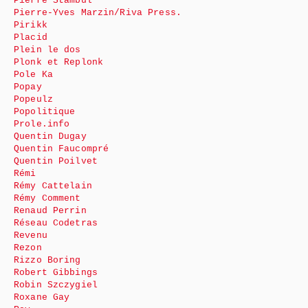
Pierre Stambul
Pierre-Yves Marzin/Riva Press.
Pirikk
Placid
Plein le dos
Plonk et Replonk
Pole Ka
Popay
Popeulz
Popolitique
Prole.info
Quentin Dugay
Quentin Faucompré
Quentin Poilvet
Rémi
Rémy Cattelain
Rémy Comment
Renaud Perrin
Réseau Codetras
Revenu
Rezon
Rizzo Boring
Robert Gibbings
Robin Szczygiel
Roxane Gay