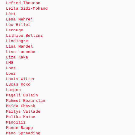
Lefred-Thouron
Leïla Sidi-Mohand
Lémi
Lena Mehrej
Léo Gillet
Lerouge
Lilhiou Bellini
Lindingre
Lisa Mandel
Lise Lacombe
Liza Kaka
LMG
Loez
Loez
Louis Witter
Lucas Roxo
Lumpen
Magali Dulain
Mahmut Bozarslan
Maïda Chavak
Maïlys Vallade
Malika Moine
Manoïïïï
Manon Raupp
Mano Spreading