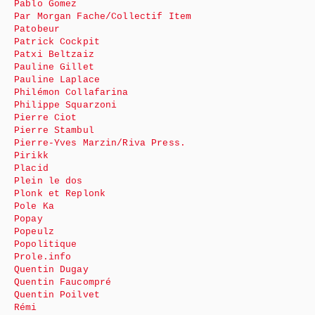
Pablo Gomez
Par Morgan Fache/Collectif Item
Patobeur
Patrick Cockpit
Patxi Beltzaiz
Pauline Gillet
Pauline Laplace
Philémon Collafarina
Philippe Squarzoni
Pierre Ciot
Pierre Stambul
Pierre-Yves Marzin/Riva Press.
Pirikk
Placid
Plein le dos
Plonk et Replonk
Pole Ka
Popay
Popeulz
Popolitique
Prole.info
Quentin Dugay
Quentin Faucompré
Quentin Poilvet
Rémi