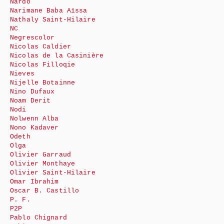
Nardo
Narimane Baba Aïssa
Nathaly Saint-Hilaire
NC
Negrescolor
Nicolas Caldier
Nicolas de la Casinière
Nicolas Filloqie
Nieves
Nijelle Botainne
Nino Dufaux
Noam Derit
Nodi
Nolwenn Alba
Nono Kadaver
Odeth
Olga
Olivier Garraud
Olivier Monthaye
Olivier Saint-Hilaire
Omar Ibrahim
Oscar B. Castillo
P. F.
P2P
Pablo Chignard