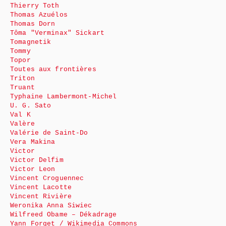
Thierry Toth
Thomas Azuélos
Thomas Dorn
Tôma "Verminax" Sickart
Tomagnetik
Tommy
Topor
Toutes aux frontières
Triton
Truant
Typhaine Lambermont-Michel
U. G. Sato
Val K
Valère
Valérie de Saint-Do
Vera Makina
Victor
Victor Delfim
Victor Leon
Vincent Croguennec
Vincent Lacotte
Vincent Rivière
Weronika Anna Siwiec
Wilfreed Obame – Dékadrage
Yann Forget / Wikimedia Commons