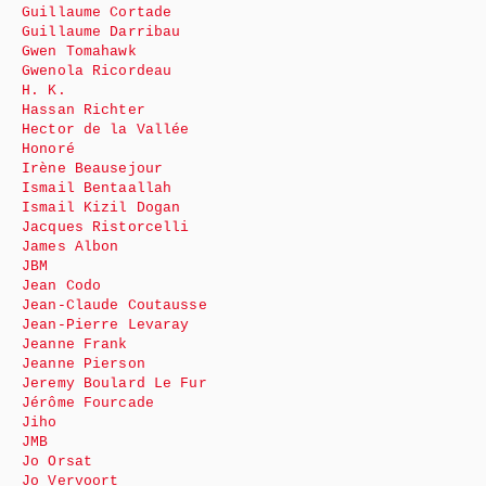
Guillaume Cortade
Guillaume Darribau
Gwen Tomahawk
Gwenola Ricordeau
H. K.
Hassan Richter
Hector de la Vallée
Honoré
Irène Beausejour
Ismail Bentaallah
Ismail Kizil Dogan
Jacques Ristorcelli
James Albon
JBM
Jean Codo
Jean-Claude Coutausse
Jean-Pierre Levaray
Jeanne Frank
Jeanne Pierson
Jeremy Boulard Le Fur
Jérôme Fourcade
Jiho
JMB
Jo Orsat
Jo Vervoort