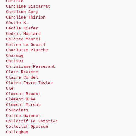
Caritte
Caroline Biscarrat
Caroline Sury
Caroline Thirion
Cécile K.
Cécile Kiefer
Cédric Moulard
Céleste Maurel
Céline Le Gouail
Charlotte Planche
Charmag
Chris93
Christiane Passevant
Clair Rivière
Claire Cordel
Claire Favre-Taylaz
Clé
Clément Baudet
Clément Buée
Clément Moreau
Co3points
Coline Gwinner
Collectif La Rotative
Collectif Opossum
Colloghan