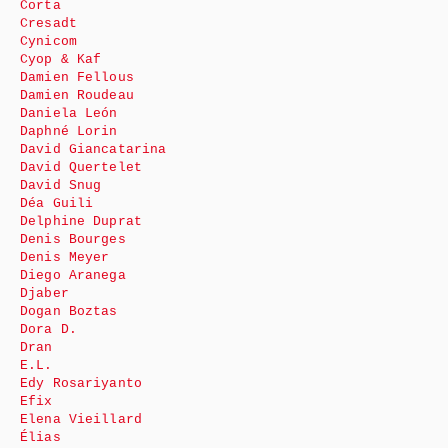
Corta
Cresadt
Cynicom
Cyop & Kaf
Damien Fellous
Damien Roudeau
Daniela León
Daphné Lorin
David Giancatarina
David Quertelet
David Snug
Déa Guili
Delphine Duprat
Denis Bourges
Denis Meyer
Diego Aranega
Djaber
Dogan Boztas
Dora D.
Dran
E.L.
Edy Rosariyanto
Efix
Elena Vieillard
Élias