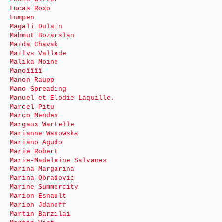
Lucas Roxo
Lumpen
Magali Dulain
Mahmut Bozarslan
Maïda Chavak
Maïlys Vallade
Malika Moine
Manoïïïï
Manon Raupp
Mano Spreading
Manuel et Elodie Laquille.
Marcel Pitu
Marco Mendes
Margaux Wartelle
Marianne Wasowska
Mariano Agudo
Marie Robert
Marie-Madeleine Salvanes
Marina Margarina
Marina Obradovic
Marine Summercity
Marion Esnault
Marion Jdanoff
Martin Barzilai