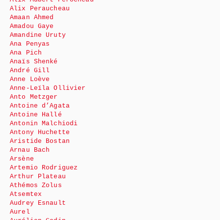
Alix Peraucheau
Amaan Ahmed
Amadou Gaye
Amandine Uruty
Ana Penyas
Ana Pich
Anaïs Shenké
André Gill
Anne Loève
Anne-Leïla Ollivier
Anto Metzger
Antoine d’Agata
Antoine Hallé
Antonin Malchiodi
Antony Huchette
Aristide Bostan
Arnau Bach
Arsène
Artemio Rodriguez
Arthur Plateau
Athémos Zolus
Atsemtex
Audrey Esnault
Aurel