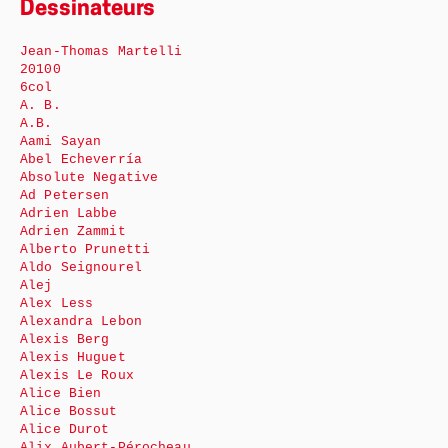
Dessinateurs
Jean-Thomas Martelli
20100
6col
A. B.
A.B.
Aami Sayan
Abel Echeverría
Absolute Negative
Ad Petersen
Adrien Labbe
Adrien Zammit
Alberto Prunetti
Aldo Seignourel
Alej
Alex Less
Alexandra Lebon
Alexis Berg
Alexis Huguet
Alexis Le Roux
Alice Bien
Alice Bossut
Alice Durot
Alix Aubert-Pérocheau