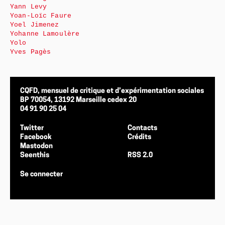
Yann Levy
Yoan-Loïc Faure
Yoel Jimenez
Yohanne Lamoulère
Yolo
Yves Pagès
CQFD, mensuel de critique et d’expérimentation sociales
BP 70054, 13192 Marseille cedex 20
04 91 90 25 04
Twitter
Contacts
Facebook
Crédits
Mastodon
Seenthis
RSS 2.0
Se connecter