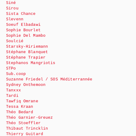
Siné
Sirou
Sista Chance
Slevenn
Soeuf Elbadawi
Sophie Bourlet
Sophie Del Mambo
Soulcié
Starsky-Hiriemann
Stéphane Blanquet
Stéphane Trapier
Stephanos Mangriotis
STPo
Sub.coop
Suzanne Friedel / SOS Méditerrannée
Sydney Onthemoon
Tanxxx
Tardi
Tawfiq Omrane
Tessa Kraan
Théo Bedard
Théo Garnier-Greuez
Théo Stoeffler
Thibaut Trincklin
Thierry Guitard