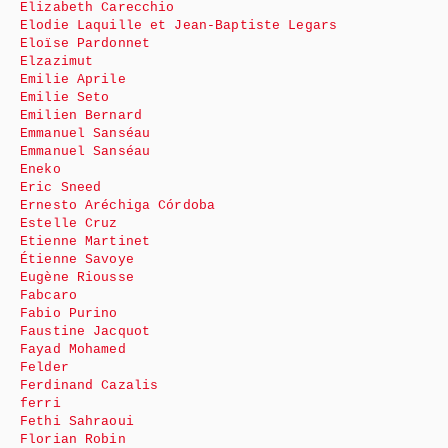
Elizabeth Carecchio
Elodie Laquille et Jean-Baptiste Legars
Eloïse Pardonnet
Elzazimut
Emilie Aprile
Emilie Seto
Emilien Bernard
Emmanuel Sanséau
Emmanuel Sanséau
Eneko
Eric Sneed
Ernesto Aréchiga Córdoba
Estelle Cruz
Etienne Martinet
Étienne Savoye
Eugène Riousse
Fabcaro
Fabio Purino
Faustine Jacquot
Fayad Mohamed
Felder
Ferdinand Cazalis
ferri
Fethi Sahraoui
Florian Robin