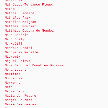
Martin Viot
Mat Jacob/Tendance Floue.
Matéo
Mathieu Léonard
Mathilde Paix
Mathilde Meignan
Matthieu Mounier
Matthieu Ossona de Mendez
Maud Bénézit
Maud Guély
Mc McGill
Mehrake Ghodsi
Ménopause Rebelle
Mickomix
Miguel Brieva
Mira Garou et Donatien Ducasse
Mona Lobert
Mortimer
Morvandiau
Morwenna
Mric
Nadia Berz
Nadia Von Foutre
Nadjib Bouznad
Naïké Desquesnes