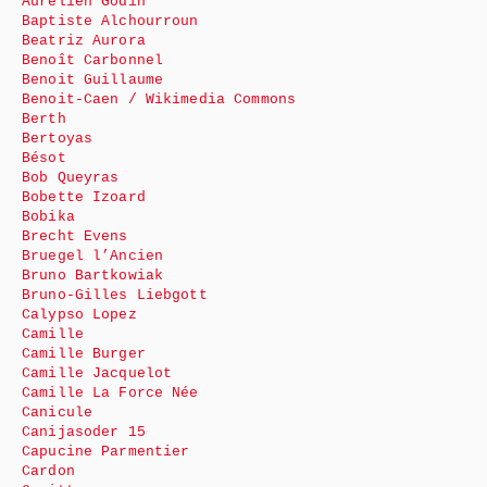
Aurélien Godin
Baptiste Alchourroun
Beatriz Aurora
Benoît Carbonnel
Benoit Guillaume
Benoit-Caen / Wikimedia Commons
Berth
Bertoyas
Bésot
Bob Queyras
Bobette Izoard
Bobika
Brecht Evens
Bruegel l’Ancien
Bruno Bartkowiak
Bruno-Gilles Liebgott
Calypso Lopez
Camille
Camille Burger
Camille Jacquelot
Camille La Force Née
Canicule
Canijasoder 15
Capucine Parmentier
Cardon