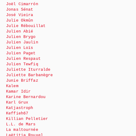
Joël Cimarrón
Jonas Sénat
José Vieira
Julie Okmûn
Julie Rébouillat
Julien Abié
Julien Brygo
Julien Jaulin
Julien Loïs
Julien Paget
Julien Respaut
Julien Tewfiq
Juliette Iturralde
Juliette Barbanègre
Junie Briffaz
Kalem
Kamar Idir
Karine Bernardou
Karl Grux
Katjastroph
Keffieh67
Killian Pelletier
L.L. de Mars
La maltournée
Laëtitia Rouxel