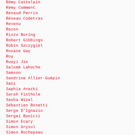
Rémy Cattelain
Rémy Comment
Renaud Perrin
Réseau Codetras
Revenu
Rezon
Rizzo Boring
Robert Gibbings
Robin Szczygiel
Roxane Gay
Roy
Ruoyi Jin
Salomé Lahoche
Samson
Sandrine Allier-Guépin
Sani
Saphia Arezki
Sarah Fisthole
Sasha Wizel
Sébastien Bonetti
Serge D’Ignazio
Sergeï Bonicci
Simon Ecary
Simon Grysol
Simon Rochepeau