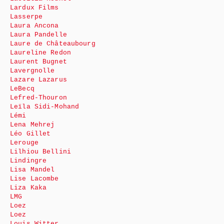
Lardux Films
Lasserpe
Laura Ancona
Laura Pandelle
Laure de Châteaubourg
Laureline Redon
Laurent Bugnet
Lavergnolle
Lazare Lazarus
LeBecq
Lefred-Thouron
Leïla Sidi-Mohand
Lémi
Lena Mehrej
Léo Gillet
Lerouge
Lilhiou Bellini
Lindingre
Lisa Mandel
Lise Lacombe
Liza Kaka
LMG
Loez
Loez
Louis Witter