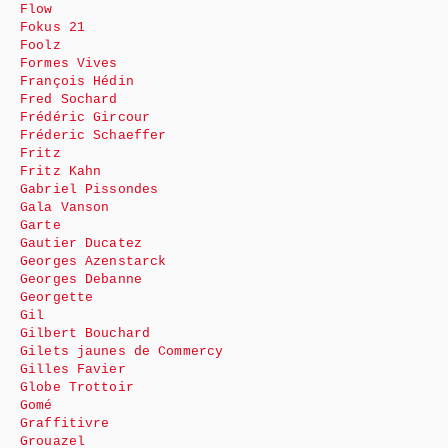
Flow
Fokus 21
Foolz
Formes Vives
François Hédin
Fred Sochard
Frédéric Gircour
Fréderic Schaeffer
Fritz
Fritz Kahn
Gabriel Pissondes
Gala Vanson
Garte
Gautier Ducatez
Georges Azenstarck
Georges Debanne
Georgette
Gil
Gilbert Bouchard
Gilets jaunes de Commercy
Gilles Favier
Globe Trottoir
Gomé
Graffitivre
Grouazel