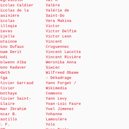
Negrescolor
Val K
Nicolas Caldier
Valère
Nicolas de la
Valérie de
Casinière
Saint-Do
Nicolas
Vera Makina
Filloqie
Victor
Nieves
Victor Delfim
Nijelle
Victor Leon
Botainne
Vincent
Nino Dufaux
Croguennec
Noam Derit
Vincent Lacotte
Nodi
Vincent Rivière
Nolwenn Alba
Weronika Anna
Nono Kadaver
Siwiec
Odeth
Wilfreed Obame
Olga
– Dékadrage
Olivier Garraud
Yann Forget /
Olivier
Wikimedia
Monthaye
Commons
Olivier Saint-
Yann Levy
Hilaire
Yoan-Loïc Faure
Omar Ibrahim
Yoel Jimenez
Oscar B.
Yohanne
Castillo
Lamoulère
P. F.
Yolo