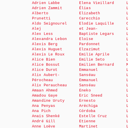
Adrien Labbe
Elena Vieillard
Adrien Zammit
Élias
Alberto
Elizabeth
Prunetti
Carecchio
Aldo Seignourel
Elodie Laquille
Alej
et Jean-
Alex Less
Baptiste Legars
Alexandra Lebon
Eloïse
Alexis Berg
Pardonnet
Alexis Huguet
Elzazimut
Alexis Le Roux
Emilie Aprile
Alice Bien
Emilie Seto
Alice Bossut
Emilien Bernard
Alice Durot
Emmanuel
Alix Aubert-
Sanséau
Pérocheau
Emmanuel
Alix Peraucheau
Sanséau
Amaan Ahmed
Eneko
Amadou Gaye
Eric Sneed
Amandine Uruty
Ernesto
Ana Penyas
Aréchiga
Ana Pich
Córdoba
Anaïs Shenké
Estelle Cruz
André Gill
Etienne
Anne Loève
Martinet