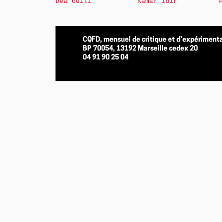
Déa Guili
Kamar Idir
CQFD, mensuel de critique et d’expérimenta
BP 70054, 13192 Marseille cedex 20
04 91 90 25 04