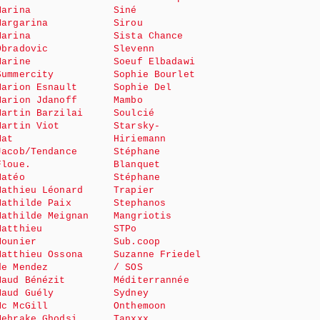
Marina
Siné
Margarina
Sirou
Marina
Sista Chance
Obradovic
Slevenn
Marine
Soeuf Elbadawi
Summercity
Sophie Bourlet
Marion Esnault
Sophie Del
Marion Jdanoff
Mambo
Martin Barzilai
Soulcié
Martin Viot
Starsky-
Mat
Hiriemann
Jacob/Tendance
Stéphane
Floue.
Blanquet
Matéo
Stéphane
Mathieu Léonard
Trapier
Mathilde Paix
Stephanos
Mathilde Meignan
Mangriotis
Matthieu
STPo
Mounier
Sub.coop
Matthieu Ossona
Suzanne Friedel
de Mendez
/ SOS
Maud Bénézit
Méditerrannée
Maud Guély
Sydney
Mc McGill
Onthemoon
Mehrake Ghodsi
Tanxxx