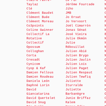
Claire Favre-
Le Fur
Taylaz
Jérôme Fourcade
Clé
Jiho
Clément Baudet
JMB
Clément Buée
Jo Orsat
Clément Moreau
Jo Vervoort
Co3points
Joël Cimarrón
Coline Gwinner
Jonas Sénat
Collectif La
José Vieira
Rotative
Julie Okmûn
Collectif
Julie
Opossum
Rébouillat
Colloghan
Julien Abié
Corta
Julien Brygo
Cresadt
Julien Jaulin
Cynicom
Julien Loïs
Cyop & Kaf
Julien Paget
Damien Fellous
Julien Respaut
Damien Roudeau
Julien Tewfiq
Daniela León
Juliette
Daphné Lorin
Iturralde
David
Juliette
Giancatarina
Barbanègre
David Quertelet
Junie Briffaz
David Snug
Kalem