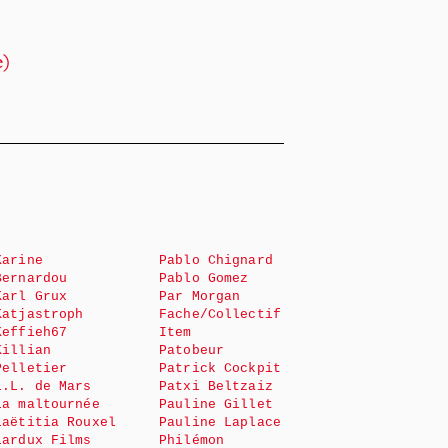
e)
Karine
Pablo Chignard
Bernardou
Pablo Gomez
Karl Grux
Par Morgan
Katjastroph
Fache/Collectif
Keffieh67
Item
Killian
Patobeur
Pelletier
Patrick Cockpit
L.L. de Mars
Patxi Beltzaiz
La maltournée
Pauline Gillet
Laëtitia Rouxel
Pauline Laplace
Lardux Films
Philémon