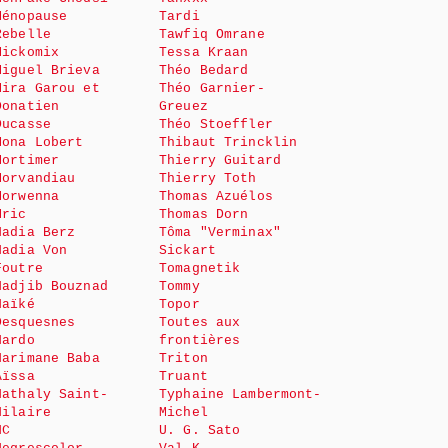
Ménopause
Tardi
Rebelle
Tawfiq Omrane
Mickomix
Tessa Kraan
Miguel Brieva
Théo Bedard
Mira Garou et
Théo Garnier-
Donatien
Greuez
Ducasse
Théo Stoeffler
Mona Lobert
Thibaut Trincklin
Mortimer
Thierry Guitard
Morvandiau
Thierry Toth
Morwenna
Thomas Azuélos
Mric
Thomas Dorn
Nadia Berz
Tôma "Verminax"
Nadia Von
Sickart
Foutre
Tomagnetik
Nadjib Bouznad
Tommy
Naïké
Topor
Desquesnes
Toutes aux
Nardo
frontières
Narimane Baba
Triton
Aïssa
Truant
Nathaly Saint-
Typhaine Lambermont-
Hilaire
Michel
NC
U. G. Sato