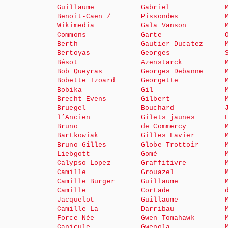
Guillaume
Gabriel
Benoit-Caen /
Pissondes
Wikimedia
Gala Vanson
Commons
Garte
Berth
Gautier Ducatez
Bertoyas
Georges
Bésot
Azenstarck
Bob Queyras
Georges Debanne
Bobette Izoard
Georgette
Bobika
Gil
Brecht Evens
Gilbert
Bruegel
Bouchard
l’Ancien
Gilets jaunes
Bruno
de Commercy
Bartkowiak
Gilles Favier
Bruno-Gilles
Globe Trottoir
Liebgott
Gomé
Calypso Lopez
Graffitivre
Camille
Grouazel
Camille Burger
Guillaume
Camille
Cortade
Jacquelot
Guillaume
Camille La
Darribau
Force Née
Gwen Tomahawk
Canicule
Gwenola