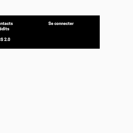
ntacts
Se connecter
édits
S 2.0