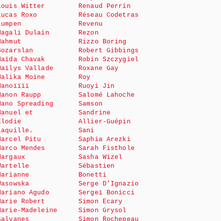
Louis Witter
Renaud Perrin
Lucas Roxo
Réseau Codetras
Lumpen
Revenu
Magali Dulain
Rezon
Mahmut
Rizzo Boring
Bozarslan
Robert Gibbings
Maïda Chavak
Robin Szczygiel
Maïlys Vallade
Roxane Gay
Malika Moine
Roy
Manoïïïï
Ruoyi Jin
Manon Raupp
Salomé Lahoche
Mano Spreading
Samson
Manuel et
Sandrine
Elodie
Allier-Guépin
Laquille.
Sani
Marcel Pitu
Saphia Arezki
Marco Mendes
Sarah Fisthole
Margaux
Sasha Wizel
Wartelle
Sébastien
Marianne
Bonetti
Wasowska
Serge D’Ignazio
Mariano Agudo
Sergeï Bonicci
Marie Robert
Simon Ecary
Marie-Madeleine
Simon Grysol
Salvanes
Simon Rochepeau