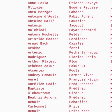
Anne-Leïla
Étienne Savoye
Ollivier
Eugène Riousse
Anto Metzger
Fabcaro
Antoine d’Agata
Fabio Purino
Antoine Hallé
Faustine
Antonin
Jacquot
Malchiodi
Fayad Mohamed
Antony Huchette
Felder
Aristide Bostan
Ferdinand
Arnau Bach
Cazalis
Arsène
ferri
Artemio
Fethi Sahraoui
Rodriguez
Florian Robin
Arthur Plateau
Flow
Athémos Zolus
Fokus 21
Atsemtex
Foolz
Audrey Esnault
Formes Vives
Aurel
François Hédin
Aurélien Godin
Fred Sochard
Baptiste
Frédéric
Alchourroun
Gircour
Beatriz Aurora
Fréderic
Benoît
Schaeffer
Carbonnel
Fritz
Benoit
Fritz Kahn