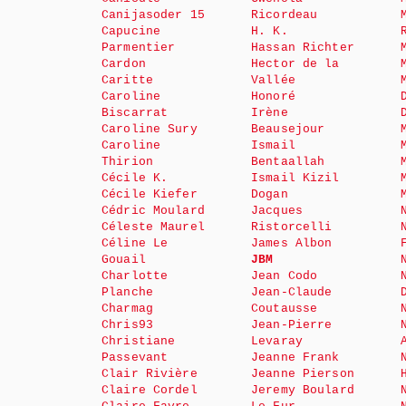
Canijasoder 15
Ricordeau
Capucine
H. K.
Parmentier
Hassan Richter
Cardon
Hector de la
Caritte
Vallée
Caroline
Honoré
Biscarrat
Irène
Caroline Sury
Beausejour
Caroline
Ismail
Thirion
Bentaallah
Cécile K.
Ismail Kizil
Cécile Kiefer
Dogan
Cédric Moulard
Jacques
Céleste Maurel
Ristorcelli
Céline Le
James Albon
Gouail
JBM
Charlotte
Jean Codo
Planche
Jean-Claude
Charmag
Coutausse
Chris93
Jean-Pierre
Christiane
Levaray
Passevant
Jeanne Frank
Clair Rivière
Jeanne Pierson
Claire Cordel
Jeremy Boulard