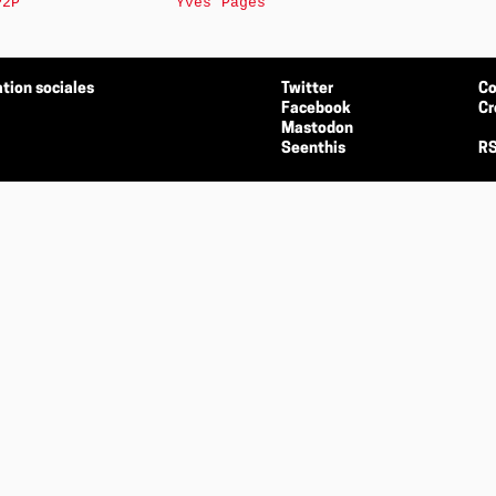
P2P
Yves Pagès
tion sociales
Twitter
Co
Facebook
Cr
Mastodon
Seenthis
RS