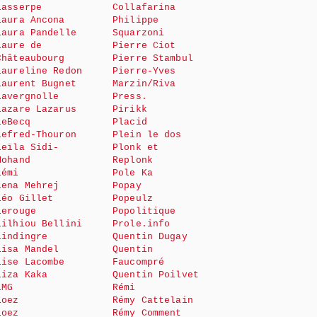
Lasserpe
Collafarina
Laura Ancona
Philippe
Laura Pandelle
Squarzoni
Laure de
Pierre Ciot
Châteaubourg
Pierre Stambul
Laureline Redon
Pierre-Yves
Laurent Bugnet
Marzin/Riva
Lavergnolle
Press.
Lazare Lazarus
Pirikk
LeBecq
Placid
Lefred-Thouron
Plein le dos
Leïla Sidi-
Plonk et
Mohand
Replonk
Lémi
Pole Ka
Lena Mehrej
Popay
Léo Gillet
Popeulz
Lerouge
Popolitique
Lilhiou Bellini
Prole.info
Lindingre
Quentin Dugay
Lisa Mandel
Quentin
Lise Lacombe
Faucompré
Liza Kaka
Quentin Poilvet
LMG
Rémi
Loez
Rémy Cattelain
Loez
Rémy Comment