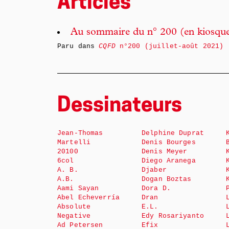
Articles
Au sommaire du n° 200 (en kiosqu
Paru dans
CQFD
n°200 (juillet-août 2021)
Dessinateurs
Jean-Thomas
Delphine Duprat
Martelli
Denis Bourges
20100
Denis Meyer
6col
Diego Aranega
A. B.
Djaber
A.B.
Dogan Boztas
Aami Sayan
Dora D.
Abel Echeverría
Dran
Absolute
E.L.
Negative
Edy Rosariyanto
Ad Petersen
Efix