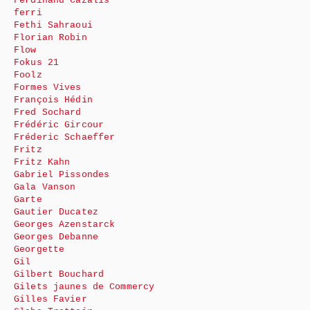
Ferdinand Cazalis
ferri
Fethi Sahraoui
Florian Robin
Flow
Fokus 21
Foolz
Formes Vives
François Hédin
Fred Sochard
Frédéric Gircour
Fréderic Schaeffer
Fritz
Fritz Kahn
Gabriel Pissondes
Gala Vanson
Garte
Gautier Ducatez
Georges Azenstarck
Georges Debanne
Georgette
Gil
Gilbert Bouchard
Gilets jaunes de Commercy
Gilles Favier