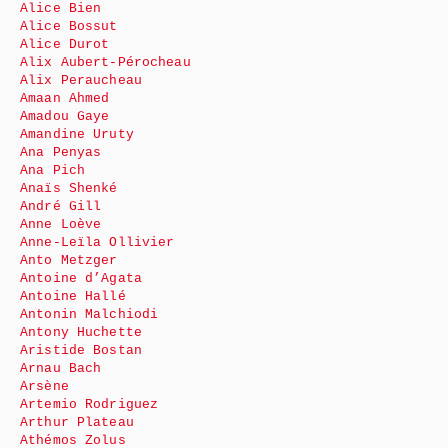
Alice Bien
Alice Bossut
Alice Durot
Alix Aubert-Pérocheau
Alix Peraucheau
Amaan Ahmed
Amadou Gaye
Amandine Uruty
Ana Penyas
Ana Pich
Anaïs Shenké
André Gill
Anne Loève
Anne-Leïla Ollivier
Anto Metzger
Antoine d’Agata
Antoine Hallé
Antonin Malchiodi
Antony Huchette
Aristide Bostan
Arnau Bach
Arsène
Artemio Rodriguez
Arthur Plateau
Athémos Zolus