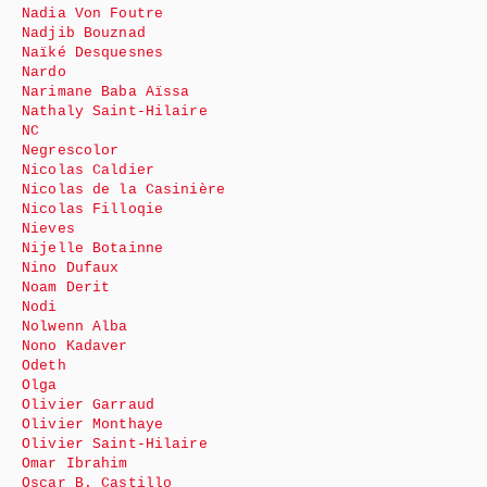
Nadia Von Foutre
Nadjib Bouznad
Naïké Desquesnes
Nardo
Narimane Baba Aïssa
Nathaly Saint-Hilaire
NC
Negrescolor
Nicolas Caldier
Nicolas de la Casinière
Nicolas Filloqie
Nieves
Nijelle Botainne
Nino Dufaux
Noam Derit
Nodi
Nolwenn Alba
Nono Kadaver
Odeth
Olga
Olivier Garraud
Olivier Monthaye
Olivier Saint-Hilaire
Omar Ibrahim
Oscar B. Castillo