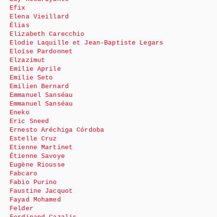
Efix
Elena Vieillard
Élias
Elizabeth Carecchio
Elodie Laquille et Jean-Baptiste Legars
Eloïse Pardonnet
Elzazimut
Emilie Aprile
Emilie Seto
Emilien Bernard
Emmanuel Sanséau
Emmanuel Sanséau
Eneko
Eric Sneed
Ernesto Aréchiga Córdoba
Estelle Cruz
Etienne Martinet
Étienne Savoye
Eugène Riousse
Fabcaro
Fabio Purino
Faustine Jacquot
Fayad Mohamed
Felder