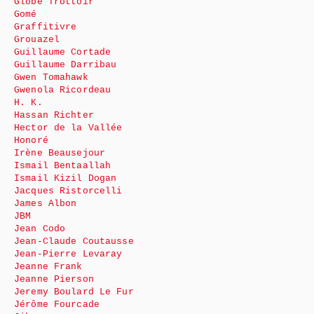
Globe Trottoir
Gomé
Graffitivre
Grouazel
Guillaume Cortade
Guillaume Darribau
Gwen Tomahawk
Gwenola Ricordeau
H. K.
Hassan Richter
Hector de la Vallée
Honoré
Irène Beausejour
Ismail Bentaallah
Ismail Kizil Dogan
Jacques Ristorcelli
James Albon
JBM
Jean Codo
Jean-Claude Coutausse
Jean-Pierre Levaray
Jeanne Frank
Jeanne Pierson
Jeremy Boulard Le Fur
Jérôme Fourcade