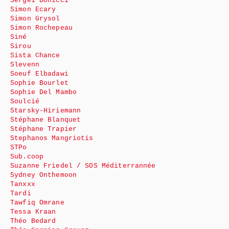
Sergeï Bonicci
Simon Ecary
Simon Grysol
Simon Rochepeau
Siné
Sirou
Sista Chance
Slevenn
Soeuf Elbadawi
Sophie Bourlet
Sophie Del Mambo
Soulcié
Starsky-Hiriemann
Stéphane Blanquet
Stéphane Trapier
Stephanos Mangriotis
STPo
Sub.coop
Suzanne Friedel / SOS Méditerrannée
Sydney Onthemoon
Tanxxx
Tardi
Tawfiq Omrane
Tessa Kraan
Théo Bedard