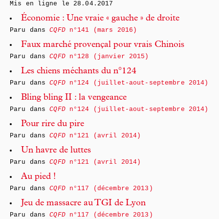
Mis en ligne le
28.04.2017
Économie : Une vraie « gauche » de droite
Paru dans
CQFD
n°141 (mars 2016)
Faux marché provençal pour vrais Chinois
Paru dans
CQFD
n°128 (janvier 2015)
Les chiens méchants du n°124
Paru dans
CQFD
n°124 (juillet-aout-septembre 2014)
Bling bling II : la vengeance
Paru dans
CQFD
n°124 (juillet-aout-septembre 2014)
Pour rire du pire
Paru dans
CQFD
n°121 (avril 2014)
Un havre de luttes
Paru dans
CQFD
n°121 (avril 2014)
Au pied !
Paru dans
CQFD
n°117 (décembre 2013)
Jeu de massacre au TGI de Lyon
Paru dans
CQFD
n°117 (décembre 2013)