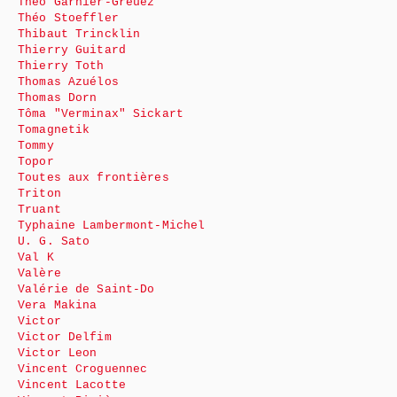
Théo Garnier-Greuez
Théo Stoeffler
Thibaut Trincklin
Thierry Guitard
Thierry Toth
Thomas Azuélos
Thomas Dorn
Tôma "Verminax" Sickart
Tomagnetik
Tommy
Topor
Toutes aux frontières
Triton
Truant
Typhaine Lambermont-Michel
U. G. Sato
Val K
Valère
Valérie de Saint-Do
Vera Makina
Victor
Victor Delfim
Victor Leon
Vincent Croguennec
Vincent Lacotte