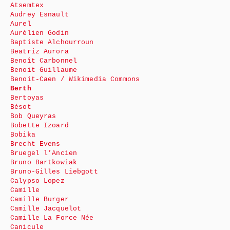
Atsemtex
Audrey Esnault
Aurel
Aurélien Godin
Baptiste Alchourroun
Beatriz Aurora
Benoît Carbonnel
Benoit Guillaume
Benoit-Caen / Wikimedia Commons
Berth
Bertoyas
Bésot
Bob Queyras
Bobette Izoard
Bobika
Brecht Evens
Bruegel l’Ancien
Bruno Bartkowiak
Bruno-Gilles Liebgott
Calypso Lopez
Camille
Camille Burger
Camille Jacquelot
Camille La Force Née
Canicule