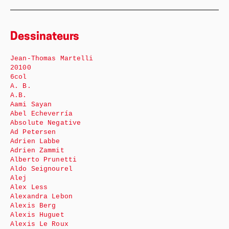
Dessinateurs
Jean-Thomas Martelli
20100
6col
A. B.
A.B.
Aami Sayan
Abel Echeverría
Absolute Negative
Ad Petersen
Adrien Labbe
Adrien Zammit
Alberto Prunetti
Aldo Seignourel
Alej
Alex Less
Alexandra Lebon
Alexis Berg
Alexis Huguet
Alexis Le Roux