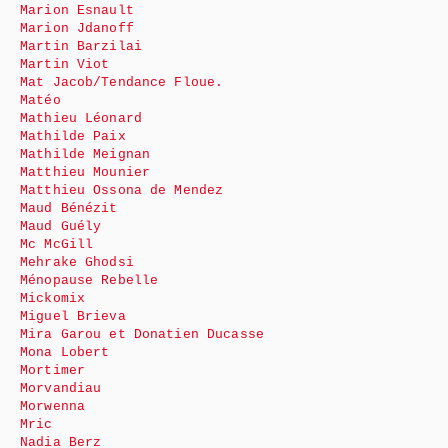
Marion Esnault
Marion Jdanoff
Martin Barzilai
Martin Viot
Mat Jacob/Tendance Floue.
Matéo
Mathieu Léonard
Mathilde Paix
Mathilde Meignan
Matthieu Mounier
Matthieu Ossona de Mendez
Maud Bénézit
Maud Guély
Mc McGill
Mehrake Ghodsi
Ménopause Rebelle
Mickomix
Miguel Brieva
Mira Garou et Donatien Ducasse
Mona Lobert
Mortimer
Morvandiau
Morwenna
Mric
Nadia Berz