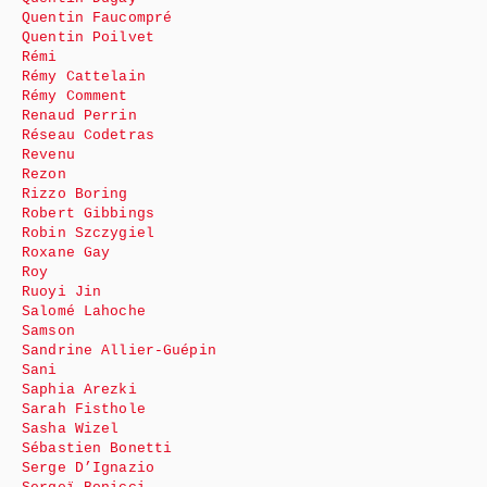
Quentin Faucompré
Quentin Poilvet
Rémi
Rémy Cattelain
Rémy Comment
Renaud Perrin
Réseau Codetras
Revenu
Rezon
Rizzo Boring
Robert Gibbings
Robin Szczygiel
Roxane Gay
Roy
Ruoyi Jin
Salomé Lahoche
Samson
Sandrine Allier-Guépin
Sani
Saphia Arezki
Sarah Fisthole
Sasha Wizel
Sébastien Bonetti
Serge D’Ignazio