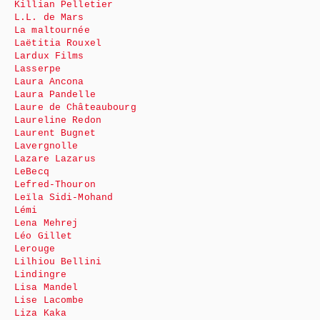
Killian Pelletier
L.L. de Mars
La maltournée
Laëtitia Rouxel
Lardux Films
Lasserpe
Laura Ancona
Laura Pandelle
Laure de Châteaubourg
Laureline Redon
Laurent Bugnet
Lavergnolle
Lazare Lazarus
LeBecq
Lefred-Thouron
Leïla Sidi-Mohand
Lémi
Lena Mehrej
Léo Gillet
Lerouge
Lilhiou Bellini
Lindingre
Lisa Mandel
Lise Lacombe
Liza Kaka