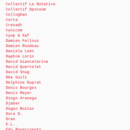
Collectif La Rotative
Collectif Opossum
Colloghan
Corta
Cresadt
Cynicom
Cyop & Kaf
Damien Fellous
Damien Roudeau
Daniela León
Daphné Lorin
David Giancatarina
David Quertelet
David Snug
Déa Guili
Delphine Duprat
Denis Bourges
Denis Meyer
Diego Aranega
Djaber
Dogan Boztas
Dora D.
Dran
E.L.
Edy Rosariyanto