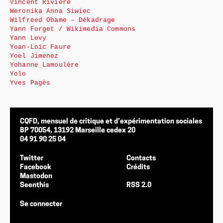
Vincent Rivière
Weronika Anna Siwiec
Wilfreed Obame – Dékadrage
Yann Forget / Wikimedia Commons
Yann Levy
Yoan-Loïc Faure
Yoel Jimenez
Yohanne Lamoulère
Yolo
Yves Pagès
CQFD, mensuel de critique et d’expérimentation sociales
BP 70054, 13192 Marseille cedex 20
04 91 90 25 04
Twitter
Contacts
Facebook
Crédits
Mastodon
Seenthis
RSS 2.0
Se connecter