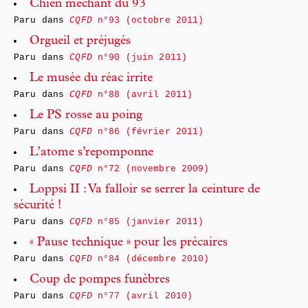
Chien méchant du 93
Paru dans
CQFD
n°93 (octobre 2011)
Orgueil et préjugés
Paru dans
CQFD
n°90 (juin 2011)
Le musée du réac irrite
Paru dans
CQFD
n°88 (avril 2011)
Le PS rosse au poing
Paru dans
CQFD
n°86 (février 2011)
L’atome s’repomponne
Paru dans
CQFD
n°72 (novembre 2009)
Loppsi II : Va falloir se serrer la ceinture de
sécurité !
Paru dans
CQFD
n°85 (janvier 2011)
« Pause technique » pour les précaires
Paru dans
CQFD
n°84 (décembre 2010)
Coup de pompes funèbres
Paru dans
CQFD
n°77 (avril 2010)