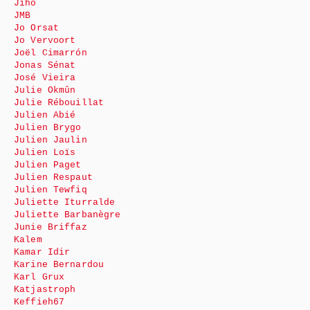
Jiho
JMB
Jo Orsat
Jo Vervoort
Joël Cimarrón
Jonas Sénat
José Vieira
Julie Okmûn
Julie Rébouillat
Julien Abié
Julien Brygo
Julien Jaulin
Julien Loïs
Julien Paget
Julien Respaut
Julien Tewfiq
Juliette Iturralde
Juliette Barbanègre
Junie Briffaz
Kalem
Kamar Idir
Karine Bernardou
Karl Grux
Katjastroph
Keffieh67