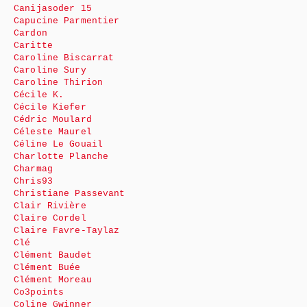
Canijasoder 15
Capucine Parmentier
Cardon
Caritte
Caroline Biscarrat
Caroline Sury
Caroline Thirion
Cécile K.
Cécile Kiefer
Cédric Moulard
Céleste Maurel
Céline Le Gouail
Charlotte Planche
Charmag
Chris93
Christiane Passevant
Clair Rivière
Claire Cordel
Claire Favre-Taylaz
Clé
Clément Baudet
Clément Buée
Clément Moreau
Co3points
Coline Gwinner