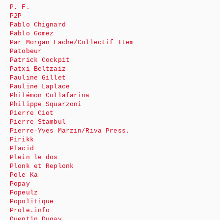
P. F.
P2P
Pablo Chignard
Pablo Gomez
Par Morgan Fache/Collectif Item
Patobeur
Patrick Cockpit
Patxi Beltzaiz
Pauline Gillet
Pauline Laplace
Philémon Collafarina
Philippe Squarzoni
Pierre Ciot
Pierre Stambul
Pierre-Yves Marzin/Riva Press.
Pirikk
Placid
Plein le dos
Plonk et Replonk
Pole Ka
Popay
Popeulz
Popolitique
Prole.info
Quentin Dugay