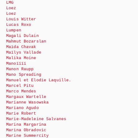
LMG
Loez
Loez
Louis Witter
Lucas Roxo
Lumpen
Magali Dulain
Mahmut Bozarslan
Maïda Chavak
Maïlys Vallade
Malika Moine
Manoïïïï
Manon Raupp
Mano Spreading
Manuel et Elodie Laquille.
Marcel Pitu
Marco Mendes
Margaux Wartelle
Marianne Wasowska
Mariano Agudo
Marie Robert
Marie-Madeleine Salvanes
Marina Margarina
Marina Obradovic
Marine Summercity