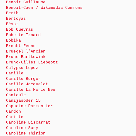
Benoit Guillaume
Benoit-Caen / Wikimedia Commons
Berth
Bertoyas
Bésot
Bob Queyras
Bobette Izoard
Bobika
Brecht Evens
Bruegel l’Ancien
Bruno Bartkowiak
Bruno-Gilles Liebgott
Calypso Lopez
Camille
Camille Burger
Camille Jacquelot
Camille La Force Née
Canicule
Canijasoder 15
Capucine Parmentier
Cardon
Caritte
Caroline Biscarrat
Caroline Sury
Caroline Thirion