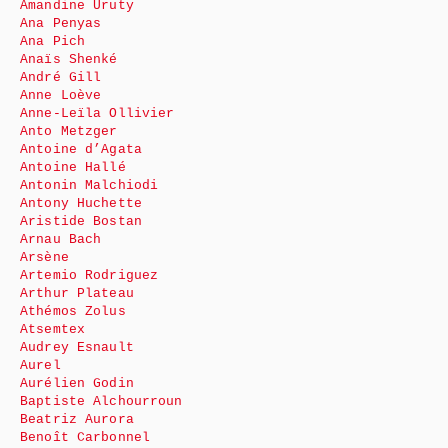
Amandine Uruty
Ana Penyas
Ana Pich
Anaïs Shenké
André Gill
Anne Loève
Anne-Leïla Ollivier
Anto Metzger
Antoine d’Agata
Antoine Hallé
Antonin Malchiodi
Antony Huchette
Aristide Bostan
Arnau Bach
Arsène
Artemio Rodriguez
Arthur Plateau
Athémos Zolus
Atsemtex
Audrey Esnault
Aurel
Aurélien Godin
Baptiste Alchourroun
Beatriz Aurora
Benoît Carbonnel