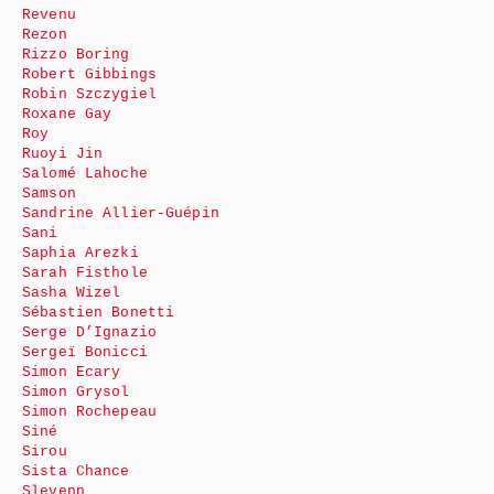
Revenu
Rezon
Rizzo Boring
Robert Gibbings
Robin Szczygiel
Roxane Gay
Roy
Ruoyi Jin
Salomé Lahoche
Samson
Sandrine Allier-Guépin
Sani
Saphia Arezki
Sarah Fisthole
Sasha Wizel
Sébastien Bonetti
Serge D’Ignazio
Sergeï Bonicci
Simon Ecary
Simon Grysol
Simon Rochepeau
Siné
Sirou
Sista Chance
Slevenn