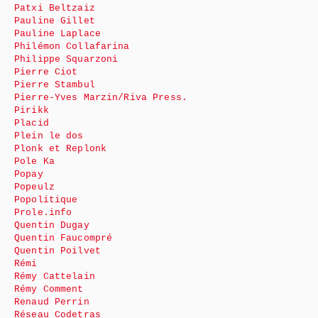
Patxi Beltzaiz
Pauline Gillet
Pauline Laplace
Philémon Collafarina
Philippe Squarzoni
Pierre Ciot
Pierre Stambul
Pierre-Yves Marzin/Riva Press.
Pirikk
Placid
Plein le dos
Plonk et Replonk
Pole Ka
Popay
Popeulz
Popolitique
Prole.info
Quentin Dugay
Quentin Faucompré
Quentin Poilvet
Rémi
Rémy Cattelain
Rémy Comment
Renaud Perrin
Réseau Codetras