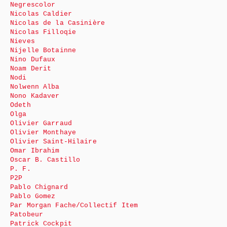
Negrescolor
Nicolas Caldier
Nicolas de la Casinière
Nicolas Filloqie
Nieves
Nijelle Botainne
Nino Dufaux
Noam Derit
Nodi
Nolwenn Alba
Nono Kadaver
Odeth
Olga
Olivier Garraud
Olivier Monthaye
Olivier Saint-Hilaire
Omar Ibrahim
Oscar B. Castillo
P. F.
P2P
Pablo Chignard
Pablo Gomez
Par Morgan Fache/Collectif Item
Patobeur
Patrick Cockpit