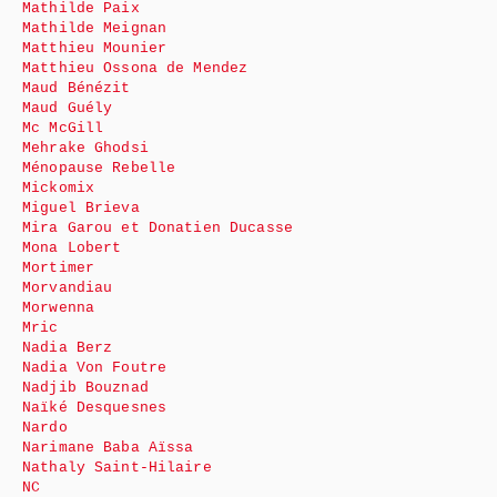
Mathilde Paix
Mathilde Meignan
Matthieu Mounier
Matthieu Ossona de Mendez
Maud Bénézit
Maud Guély
Mc McGill
Mehrake Ghodsi
Ménopause Rebelle
Mickomix
Miguel Brieva
Mira Garou et Donatien Ducasse
Mona Lobert
Mortimer
Morvandiau
Morwenna
Mric
Nadia Berz
Nadia Von Foutre
Nadjib Bouznad
Naïké Desquesnes
Nardo
Narimane Baba Aïssa
Nathaly Saint-Hilaire
NC