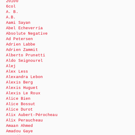
20100
6col
A. B.
A.B.
Aami Sayan
Abel Echeverría
Absolute Negative
Ad Petersen
Adrien Labbe
Adrien Zammit
Alberto Prunetti
Aldo Seignourel
Alej
Alex Less
Alexandra Lebon
Alexis Berg
Alexis Huguet
Alexis Le Roux
Alice Bien
Alice Bossut
Alice Durot
Alix Aubert-Pérocheau
Alix Peraucheau
Amaan Ahmed
Amadou Gaye