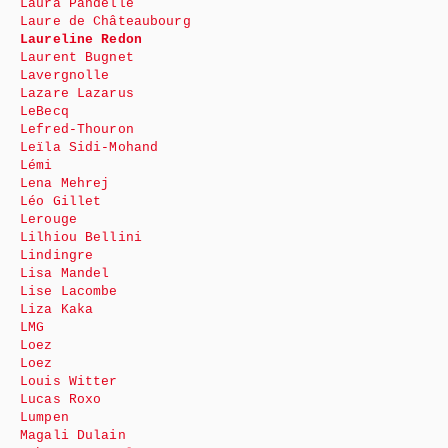
Laura Pandelle
Laure de Châteaubourg
Laureline Redon
Laurent Bugnet
Lavergnolle
Lazare Lazarus
LeBecq
Lefred-Thouron
Leïla Sidi-Mohand
Lémi
Lena Mehrej
Léo Gillet
Lerouge
Lilhiou Bellini
Lindingre
Lisa Mandel
Lise Lacombe
Liza Kaka
LMG
Loez
Loez
Louis Witter
Lucas Roxo
Lumpen
Magali Dulain