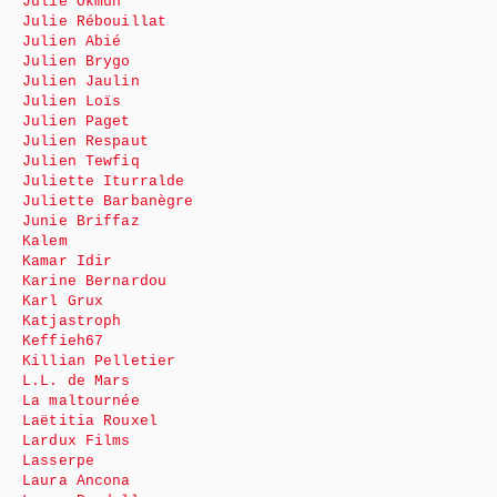
Julie Okmûn
Julie Rébouillat
Julien Abié
Julien Brygo
Julien Jaulin
Julien Loïs
Julien Paget
Julien Respaut
Julien Tewfiq
Juliette Iturralde
Juliette Barbanègre
Junie Briffaz
Kalem
Kamar Idir
Karine Bernardou
Karl Grux
Katjastroph
Keffieh67
Killian Pelletier
L.L. de Mars
La maltournée
Laëtitia Rouxel
Lardux Films
Lasserpe
Laura Ancona