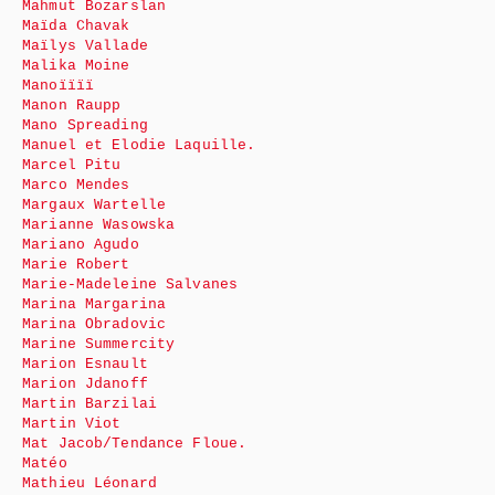
Mahmut Bozarslan
Maïda Chavak
Maïlys Vallade
Malika Moine
Manoïïïï
Manon Raupp
Mano Spreading
Manuel et Elodie Laquille.
Marcel Pitu
Marco Mendes
Margaux Wartelle
Marianne Wasowska
Mariano Agudo
Marie Robert
Marie-Madeleine Salvanes
Marina Margarina
Marina Obradovic
Marine Summercity
Marion Esnault
Marion Jdanoff
Martin Barzilai
Martin Viot
Mat Jacob/Tendance Floue.
Matéo
Mathieu Léonard