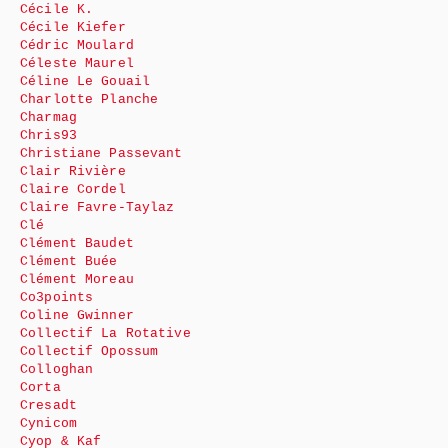
Cécile K.
Cécile Kiefer
Cédric Moulard
Céleste Maurel
Céline Le Gouail
Charlotte Planche
Charmag
Chris93
Christiane Passevant
Clair Rivière
Claire Cordel
Claire Favre-Taylaz
Clé
Clément Baudet
Clément Buée
Clément Moreau
Co3points
Coline Gwinner
Collectif La Rotative
Collectif Opossum
Colloghan
Corta
Cresadt
Cynicom
Cyop & Kaf