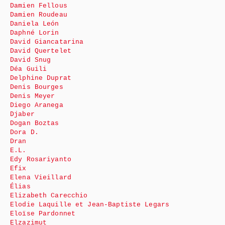
Damien Fellous
Damien Roudeau
Daniela León
Daphné Lorin
David Giancatarina
David Quertelet
David Snug
Déa Guili
Delphine Duprat
Denis Bourges
Denis Meyer
Diego Aranega
Djaber
Dogan Boztas
Dora D.
Dran
E.L.
Edy Rosariyanto
Efix
Elena Vieillard
Élias
Elizabeth Carecchio
Elodie Laquille et Jean-Baptiste Legars
Eloïse Pardonnet
Elzazimut