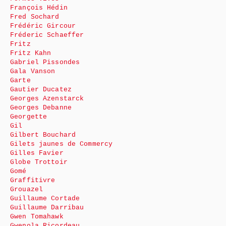
François Hédin
Fred Sochard
Frédéric Gircour
Fréderic Schaeffer
Fritz
Fritz Kahn
Gabriel Pissondes
Gala Vanson
Garte
Gautier Ducatez
Georges Azenstarck
Georges Debanne
Georgette
Gil
Gilbert Bouchard
Gilets jaunes de Commercy
Gilles Favier
Globe Trottoir
Gomé
Graffitivre
Grouazel
Guillaume Cortade
Guillaume Darribau
Gwen Tomahawk
Gwenola Ricordeau