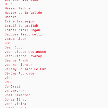
H. K.
Hassan Richter
Hector de la Vallée
Honoré
Irène Beausejour
Ismail Bentaallah
Ismail Kizil Dogan
Jacques Ristorcelli
James Albon
JBM
Jean Codo
Jean-Claude Coutausse
Jean-Pierre Levaray
Jeanne Frank
Jeanne Pierson
Jeremy Boulard Le Fur
Jérôme Fourcade
Jiho
JMB
Jo Orsat
Jo Vervoort
Joël Cimarrón
Jonas Sénat
José Vieira