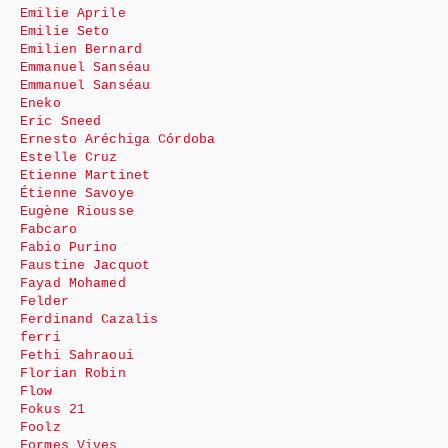
Emilie Aprile
Emilie Seto
Emilien Bernard
Emmanuel Sanséau
Emmanuel Sanséau
Eneko
Eric Sneed
Ernesto Aréchiga Córdoba
Estelle Cruz
Etienne Martinet
Étienne Savoye
Eugène Riousse
Fabcaro
Fabio Purino
Faustine Jacquot
Fayad Mohamed
Felder
Ferdinand Cazalis
ferri
Fethi Sahraoui
Florian Robin
Flow
Fokus 21
Foolz
Formes Vives