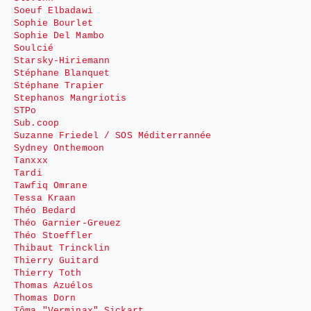
Soeuf Elbadawi
Sophie Bourlet
Sophie Del Mambo
Soulcié
Starsky-Hiriemann
Stéphane Blanquet
Stéphane Trapier
Stephanos Mangriotis
STPo
Sub.coop
Suzanne Friedel / SOS Méditerrannée
Sydney Onthemoon
Tanxxx
Tardi
Tawfiq Omrane
Tessa Kraan
Théo Bedard
Théo Garnier-Greuez
Théo Stoeffler
Thibaut Trincklin
Thierry Guitard
Thierry Toth
Thomas Azuélos
Thomas Dorn
Tôma "Verminax" Sickart