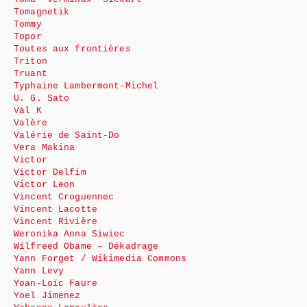
Tomagnetik
Tommy
Topor
Toutes aux frontières
Triton
Truant
Typhaine Lambermont-Michel
U. G. Sato
Val K
Valère
Valérie de Saint-Do
Vera Makina
Victor
Victor Delfim
Victor Leon
Vincent Croguennec
Vincent Lacotte
Vincent Rivière
Weronika Anna Siwiec
Wilfreed Obame – Dékadrage
Yann Forget / Wikimedia Commons
Yann Levy
Yoan-Loïc Faure
Yoel Jimenez