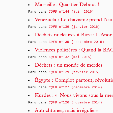
Marseille : Quartier Debout !
Paru dans
CQFD
n°144 (juin 2016)
Venezuela : Le chavisme prend l’ea
Paru dans
CQFD
n°139 (janvier 2016)
Déchets nucléaires à Bure : L’Ano
Paru dans
CQFD
n°135 (septembre 2015)
Violences policières : Quand la BA
Paru dans
CQFD
n°132 (mai 2015)
Déchets : un monde de merdes
Paru dans
CQFD
n°129 (février 2015)
Égypte : Complot partout, révoluti
Paru dans
CQFD
n°127 (décembre 2014)
Kurdes : « Nous vivons sous la men
Paru dans
CQFD
n°126 (novembre 2014)
Autochtones, mais irréguliers