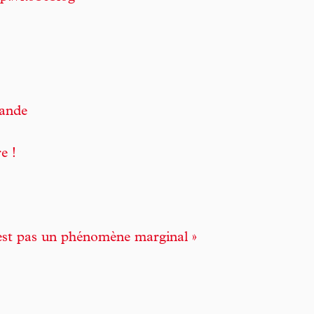
mande
e !
’est pas un phénomène marginal »