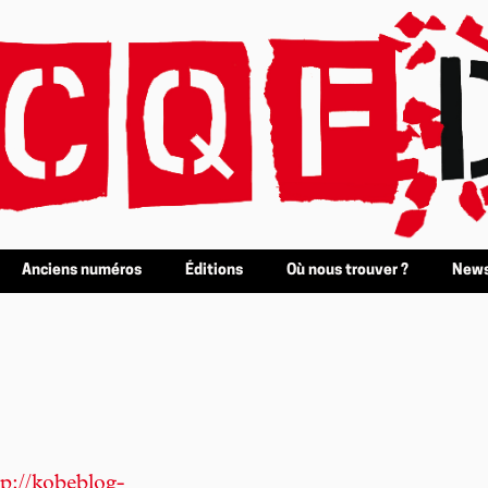
Anciens numéros
Éditions
Où nous trouver ?
News
tp://kobeblog-