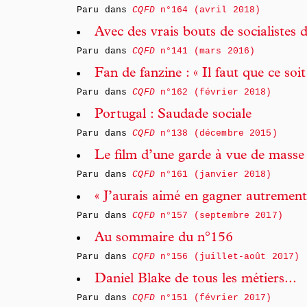
Paru dans
CQFD
n°164 (avril 2018)
Avec des vrais bouts de socialistes 
Paru dans
CQFD
n°141 (mars 2016)
Fan de fanzine : « Il faut que ce soi
Paru dans
CQFD
n°162 (février 2018)
Portugal : Saudade sociale
Paru dans
CQFD
n°138 (décembre 2015)
Le film d’une garde à vue de masse
Paru dans
CQFD
n°161 (janvier 2018)
« J’aurais aimé en gagner autrement
Paru dans
CQFD
n°157 (septembre 2017)
Au sommaire du n°156
Paru dans
CQFD
n°156 (juillet-août 2017)
Daniel Blake de tous les métiers...
Paru dans
CQFD
n°151 (février 2017)