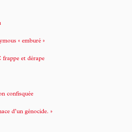
u
nymous « emburé »
C frappe et dérape
on confisquée
ace d’un génocide. »