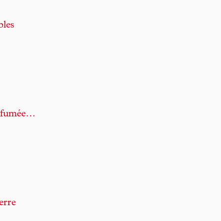
bles
n fumée…
erre