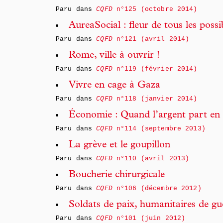
Paru dans
CQFD
n°125 (octobre 2014)
AureaSocial : fleur de tous les possi
Paru dans
CQFD
n°121 (avril 2014)
Rome, ville à ouvrir !
Paru dans
CQFD
n°119 (février 2014)
Vivre en cage à Gaza
Paru dans
CQFD
n°118 (janvier 2014)
Économie : Quand l’argent part e
Paru dans
CQFD
n°114 (septembre 2013)
La grève et le goupillon
Paru dans
CQFD
n°110 (avril 2013)
Boucherie chirurgicale
Paru dans
CQFD
n°106 (décembre 2012)
Soldats de paix, humanitaires de gu
Paru dans
CQFD
n°101 (juin 2012)