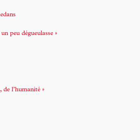
dedans
t un peu dégueulasse »
, de l’humanité »