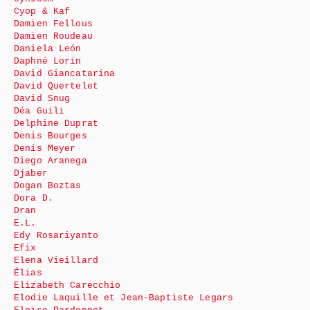
Cyop & Kaf
Damien Fellous
Damien Roudeau
Daniela León
Daphné Lorin
David Giancatarina
David Quertelet
David Snug
Déa Guili
Delphine Duprat
Denis Bourges
Denis Meyer
Diego Aranega
Djaber
Dogan Boztas
Dora D.
Dran
E.L.
Edy Rosariyanto
Efix
Elena Vieillard
Élias
Elizabeth Carecchio
Elodie Laquille et Jean-Baptiste Legars