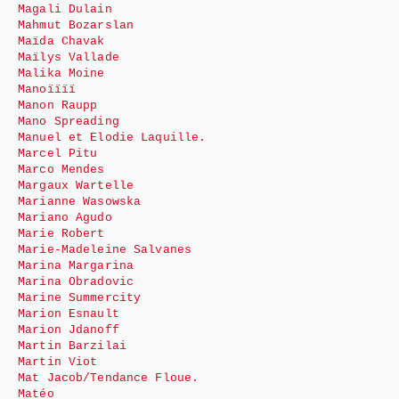
Magali Dulain
Mahmut Bozarslan
Maïda Chavak
Maïlys Vallade
Malika Moine
Manoïïïï
Manon Raupp
Mano Spreading
Manuel et Elodie Laquille.
Marcel Pitu
Marco Mendes
Margaux Wartelle
Marianne Wasowska
Mariano Agudo
Marie Robert
Marie-Madeleine Salvanes
Marina Margarina
Marina Obradovic
Marine Summercity
Marion Esnault
Marion Jdanoff
Martin Barzilai
Martin Viot
Mat Jacob/Tendance Floue.
Matéo