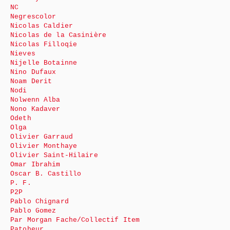
NC
Negrescolor
Nicolas Caldier
Nicolas de la Casinière
Nicolas Filloqie
Nieves
Nijelle Botainne
Nino Dufaux
Noam Derit
Nodi
Nolwenn Alba
Nono Kadaver
Odeth
Olga
Olivier Garraud
Olivier Monthaye
Olivier Saint-Hilaire
Omar Ibrahim
Oscar B. Castillo
P. F.
P2P
Pablo Chignard
Pablo Gomez
Par Morgan Fache/Collectif Item
Patobeur