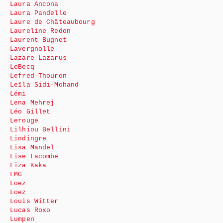
Laura Ancona
Laura Pandelle
Laure de Châteaubourg
Laureline Redon
Laurent Bugnet
Lavergnolle
Lazare Lazarus
LeBecq
Lefred-Thouron
Leïla Sidi-Mohand
Lémi
Lena Mehrej
Léo Gillet
Lerouge
Lilhiou Bellini
Lindingre
Lisa Mandel
Lise Lacombe
Liza Kaka
LMG
Loez
Loez
Louis Witter
Lucas Roxo
Lumpen