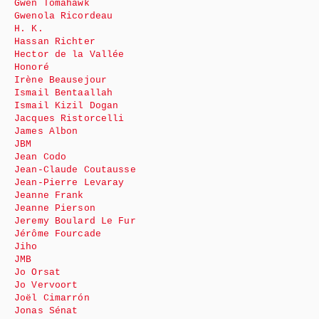
Gwen Tomahawk
Gwenola Ricordeau
H. K.
Hassan Richter
Hector de la Vallée
Honoré
Irène Beausejour
Ismail Bentaallah
Ismail Kizil Dogan
Jacques Ristorcelli
James Albon
JBM
Jean Codo
Jean-Claude Coutausse
Jean-Pierre Levaray
Jeanne Frank
Jeanne Pierson
Jeremy Boulard Le Fur
Jérôme Fourcade
Jiho
JMB
Jo Orsat
Jo Vervoort
Joël Cimarrón
Jonas Sénat