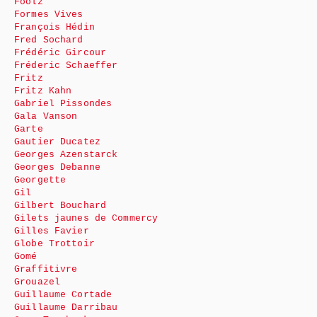
Foolz
Formes Vives
François Hédin
Fred Sochard
Frédéric Gircour
Fréderic Schaeffer
Fritz
Fritz Kahn
Gabriel Pissondes
Gala Vanson
Garte
Gautier Ducatez
Georges Azenstarck
Georges Debanne
Georgette
Gil
Gilbert Bouchard
Gilets jaunes de Commercy
Gilles Favier
Globe Trottoir
Gomé
Graffitivre
Grouazel
Guillaume Cortade
Guillaume Darribau