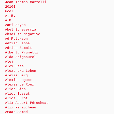
Jean-Thomas Martelli
20100
6col
A. B.
A.B.
Aami Sayan
Abel Echeverría
Absolute Negative
Ad Petersen
Adrien Labbe
Adrien Zammit
Alberto Prunetti
Aldo Seignourel
Alej
Alex Less
Alexandra Lebon
Alexis Berg
Alexis Huguet
Alexis Le Roux
Alice Bien
Alice Bossut
Alice Durot
Alix Aubert-Pérocheau
Alix Peraucheau
Amaan Ahmed