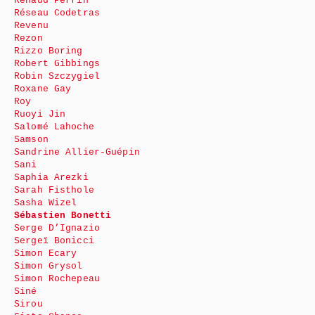
Renaud Perrin
Réseau Codetras
Revenu
Rezon
Rizzo Boring
Robert Gibbings
Robin Szczygiel
Roxane Gay
Roy
Ruoyi Jin
Salomé Lahoche
Samson
Sandrine Allier-Guépin
Sani
Saphia Arezki
Sarah Fisthole
Sasha Wizel
Sébastien Bonetti
Serge D’Ignazio
Sergeï Bonicci
Simon Ecary
Simon Grysol
Simon Rochepeau
Siné
Sirou