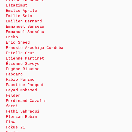
Eloïse Pardonnet
Elzazimut
Emilie Aprile
Emilie Seto
Emilien Bernard
Emmanuel Sanséau
Emmanuel Sanséau
Eneko
Eric Sneed
Ernesto Aréchiga Córdoba
Estelle Cruz
Etienne Martinet
Étienne Savoye
Eugène Riousse
Fabcaro
Fabio Purino
Faustine Jacquot
Fayad Mohamed
Felder
Ferdinand Cazalis
ferri
Fethi Sahraoui
Florian Robin
Flow
Fokus 21