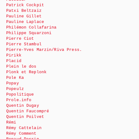
Patrick Cockpit
Patxi Beltzaiz
Pauline Gillet
Pauline Laplace
Philémon Collafarina
Philippe Squarzoni
Pierre Ciot
Pierre Stambul
Pierre-Yves Marzin/Riva Press.
Pirikk
Placid
Plein le dos
Plonk et Replonk
Pole Ka
Popay
Popeulz
Popolitique
Prole.info
Quentin Dugay
Quentin Faucompré
Quentin Poilvet
Rémi
Rémy Cattelain
Rémy Comment