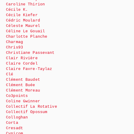
Caroline Thirion
Cécile K.
Cécile Kiefer
Cédric Moulard
Céleste Maurel
Céline Le Gouail
Charlotte Planche
Charmag
Chris93
Christiane Passevant
Clair Rivière
Claire Cordel
Claire Favre-Taylaz
Clé
Clément Baudet
Clément Buée
Clément Moreau
Co3points
Coline Gwinner
Collectif La Rotative
Collectif Opossum
Colloghan
Corta
Cresadt
Cynicom