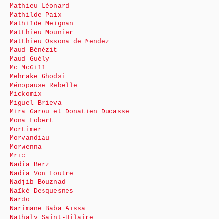
Mathieu Léonard
Mathilde Paix
Mathilde Meignan
Matthieu Mounier
Matthieu Ossona de Mendez
Maud Bénézit
Maud Guély
Mc McGill
Mehrake Ghodsi
Ménopause Rebelle
Mickomix
Miguel Brieva
Mira Garou et Donatien Ducasse
Mona Lobert
Mortimer
Morvandiau
Morwenna
Mric
Nadia Berz
Nadia Von Foutre
Nadjib Bouznad
Naïké Desquesnes
Nardo
Narimane Baba Aïssa
Nathaly Saint-Hilaire