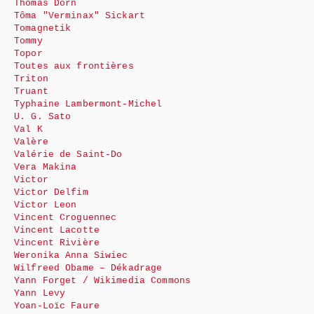
Thomas Dorn
Tôma "Verminax" Sickart
Tomagnetik
Tommy
Topor
Toutes aux frontières
Triton
Truant
Typhaine Lambermont-Michel
U. G. Sato
Val K
Valère
Valérie de Saint-Do
Vera Makina
Victor
Victor Delfim
Victor Leon
Vincent Croguennec
Vincent Lacotte
Vincent Rivière
Weronika Anna Siwiec
Wilfreed Obame – Dékadrage
Yann Forget / Wikimedia Commons
Yann Levy
Yoan-Loïc Faure