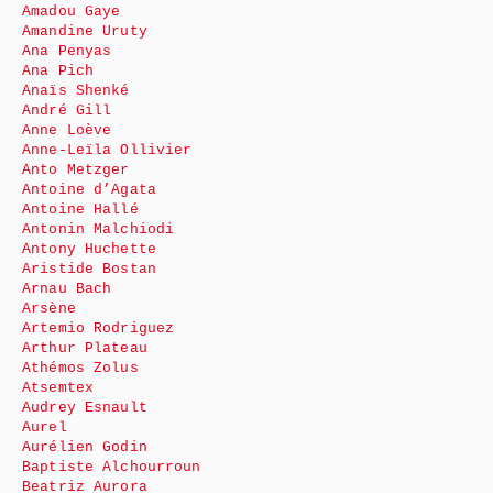
Amadou Gaye
Amandine Uruty
Ana Penyas
Ana Pich
Anaïs Shenké
André Gill
Anne Loève
Anne-Leïla Ollivier
Anto Metzger
Antoine d’Agata
Antoine Hallé
Antonin Malchiodi
Antony Huchette
Aristide Bostan
Arnau Bach
Arsène
Artemio Rodriguez
Arthur Plateau
Athémos Zolus
Atsemtex
Audrey Esnault
Aurel
Aurélien Godin
Baptiste Alchourroun
Beatriz Aurora