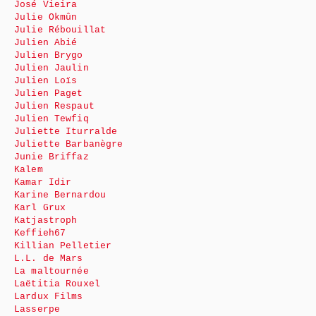
José Vieira
Julie Okmûn
Julie Rébouillat
Julien Abié
Julien Brygo
Julien Jaulin
Julien Loïs
Julien Paget
Julien Respaut
Julien Tewfiq
Juliette Iturralde
Juliette Barbanègre
Junie Briffaz
Kalem
Kamar Idir
Karine Bernardou
Karl Grux
Katjastroph
Keffieh67
Killian Pelletier
L.L. de Mars
La maltournée
Laëtitia Rouxel
Lardux Films
Lasserpe