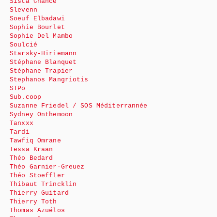
Sista Chance
Slevenn
Soeuf Elbadawi
Sophie Bourlet
Sophie Del Mambo
Soulcié
Starsky-Hiriemann
Stéphane Blanquet
Stéphane Trapier
Stephanos Mangriotis
STPo
Sub.coop
Suzanne Friedel / SOS Méditerrannée
Sydney Onthemoon
Tanxxx
Tardi
Tawfiq Omrane
Tessa Kraan
Théo Bedard
Théo Garnier-Greuez
Théo Stoeffler
Thibaut Trincklin
Thierry Guitard
Thierry Toth
Thomas Azuélos