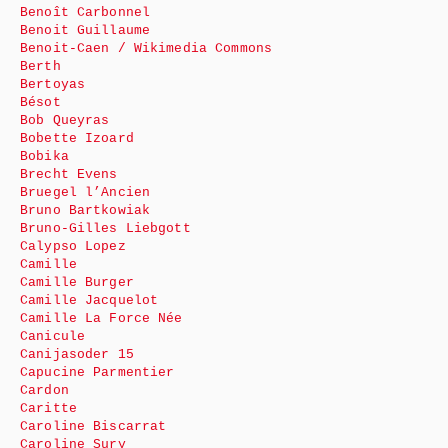
Benoît Carbonnel
Benoit Guillaume
Benoit-Caen / Wikimedia Commons
Berth
Bertoyas
Bésot
Bob Queyras
Bobette Izoard
Bobika
Brecht Evens
Bruegel l’Ancien
Bruno Bartkowiak
Bruno-Gilles Liebgott
Calypso Lopez
Camille
Camille Burger
Camille Jacquelot
Camille La Force Née
Canicule
Canijasoder 15
Capucine Parmentier
Cardon
Caritte
Caroline Biscarrat
Caroline Sury