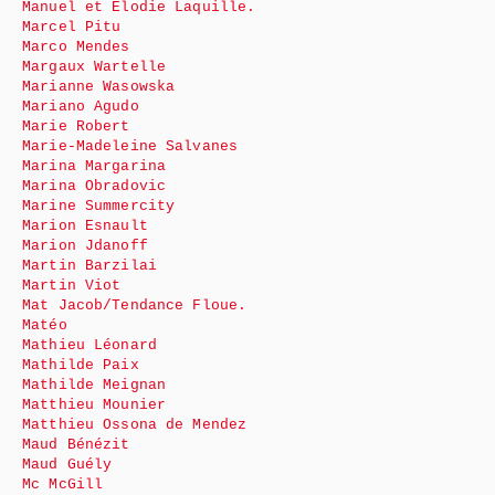
Manuel et Elodie Laquille.
Marcel Pitu
Marco Mendes
Margaux Wartelle
Marianne Wasowska
Mariano Agudo
Marie Robert
Marie-Madeleine Salvanes
Marina Margarina
Marina Obradovic
Marine Summercity
Marion Esnault
Marion Jdanoff
Martin Barzilai
Martin Viot
Mat Jacob/Tendance Floue.
Matéo
Mathieu Léonard
Mathilde Paix
Mathilde Meignan
Matthieu Mounier
Matthieu Ossona de Mendez
Maud Bénézit
Maud Guély
Mc McGill