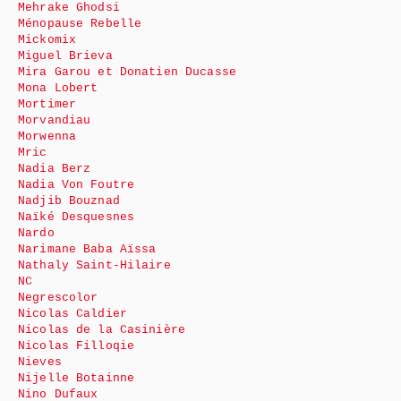
Mehrake Ghodsi
Ménopause Rebelle
Mickomix
Miguel Brieva
Mira Garou et Donatien Ducasse
Mona Lobert
Mortimer
Morvandiau
Morwenna
Mric
Nadia Berz
Nadia Von Foutre
Nadjib Bouznad
Naïké Desquesnes
Nardo
Narimane Baba Aïssa
Nathaly Saint-Hilaire
NC
Negrescolor
Nicolas Caldier
Nicolas de la Casinière
Nicolas Filloqie
Nieves
Nijelle Botainne
Nino Dufaux