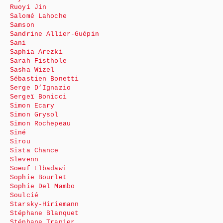
Ruoyi Jin
Salomé Lahoche
Samson
Sandrine Allier-Guépin
Sani
Saphia Arezki
Sarah Fisthole
Sasha Wizel
Sébastien Bonetti
Serge D’Ignazio
Sergeï Bonicci
Simon Ecary
Simon Grysol
Simon Rochepeau
Siné
Sirou
Sista Chance
Slevenn
Soeuf Elbadawi
Sophie Bourlet
Sophie Del Mambo
Soulcié
Starsky-Hiriemann
Stéphane Blanquet
Stéphane Trapier