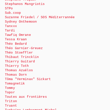
Stephanos Mangriotis
STPo
Sub.coop
Suzanne Friedel / SOS Méditerrannée
Sydney Onthemoon
Tanxxx
Tardi
Tawfiq Omrane
Tessa Kraan
Théo Bedard
Théo Garnier-Greuez
Théo Stoeffler
Thibaut Trincklin
Thierry Guitard
Thierry Toth
Thomas Azuélos
Thomas Dorn
Tôma "Verminax" Sickart
Tomagnetik
Tommy
Topor
Toutes aux frontières
Triton
Truant