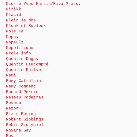
Pierre-Yves Marzin/Riva Press.
Pirikk
Placid
Plein le dos
Plonk et Replonk
Pole Ka
Popay
Popeulz
Popolitique
Prole.info
Quentin Dugay
Quentin Faucompré
Quentin Poilvet
Rémi
Rémy Cattelain
Rémy Comment
Renaud Perrin
Réseau Codetras
Revenu
Rezon
Rizzo Boring
Robert Gibbings
Robin Szczygiel
Roxane Gay
Roy