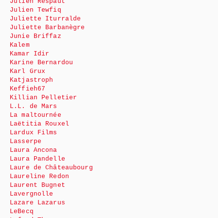
Julien Respaut
Julien Tewfiq
Juliette Iturralde
Juliette Barbanègre
Junie Briffaz
Kalem
Kamar Idir
Karine Bernardou
Karl Grux
Katjastroph
Keffieh67
Killian Pelletier
L.L. de Mars
La maltournée
Laëtitia Rouxel
Lardux Films
Lasserpe
Laura Ancona
Laura Pandelle
Laure de Châteaubourg
Laureline Redon
Laurent Bugnet
Lavergnolle
Lazare Lazarus
LeBecq