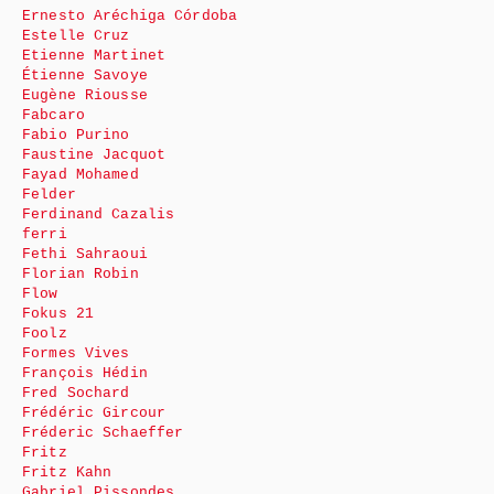
Ernesto Aréchiga Córdoba
Estelle Cruz
Etienne Martinet
Étienne Savoye
Eugène Riousse
Fabcaro
Fabio Purino
Faustine Jacquot
Fayad Mohamed
Felder
Ferdinand Cazalis
ferri
Fethi Sahraoui
Florian Robin
Flow
Fokus 21
Foolz
Formes Vives
François Hédin
Fred Sochard
Frédéric Gircour
Fréderic Schaeffer
Fritz
Fritz Kahn
Gabriel Pissondes