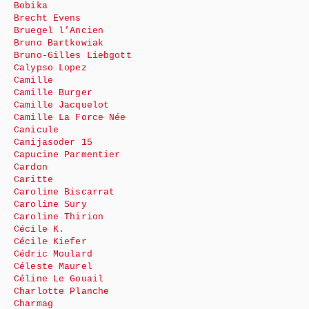
Bobika
Brecht Evens
Bruegel l’Ancien
Bruno Bartkowiak
Bruno-Gilles Liebgott
Calypso Lopez
Camille
Camille Burger
Camille Jacquelot
Camille La Force Née
Canicule
Canijasoder 15
Capucine Parmentier
Cardon
Caritte
Caroline Biscarrat
Caroline Sury
Caroline Thirion
Cécile K.
Cécile Kiefer
Cédric Moulard
Céleste Maurel
Céline Le Gouail
Charlotte Planche
Charmag