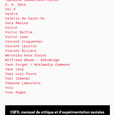
Typhaine Lambermont-Michel
U. G. Sato
Val K
Valère
Valérie de Saint-Do
Vera Makina
Victor
Victor Delfim
Victor Leon
Vincent Croguennec
Vincent Lacotte
Vincent Rivière
Weronika Anna Siwiec
Wilfreed Obame – Dékadrage
Yann Forget / Wikimedia Commons
Yann Levy
Yoan-Loïc Faure
Yoel Jimenez
Yohanne Lamoulère
Yolo
Yves Pagès
CQFD, mensuel de critique et d’expérimentation sociales