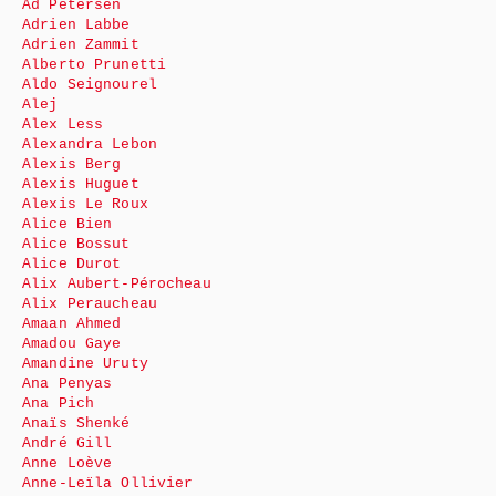
Ad Petersen
Adrien Labbe
Adrien Zammit
Alberto Prunetti
Aldo Seignourel
Alej
Alex Less
Alexandra Lebon
Alexis Berg
Alexis Huguet
Alexis Le Roux
Alice Bien
Alice Bossut
Alice Durot
Alix Aubert-Pérocheau
Alix Peraucheau
Amaan Ahmed
Amadou Gaye
Amandine Uruty
Ana Penyas
Ana Pich
Anaïs Shenké
André Gill
Anne Loève
Anne-Leïla Ollivier