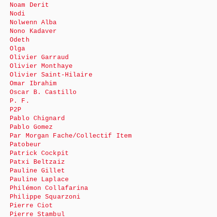
Noam Derit
Nodi
Nolwenn Alba
Nono Kadaver
Odeth
Olga
Olivier Garraud
Olivier Monthaye
Olivier Saint-Hilaire
Omar Ibrahim
Oscar B. Castillo
P. F.
P2P
Pablo Chignard
Pablo Gomez
Par Morgan Fache/Collectif Item
Patobeur
Patrick Cockpit
Patxi Beltzaiz
Pauline Gillet
Pauline Laplace
Philémon Collafarina
Philippe Squarzoni
Pierre Ciot
Pierre Stambul