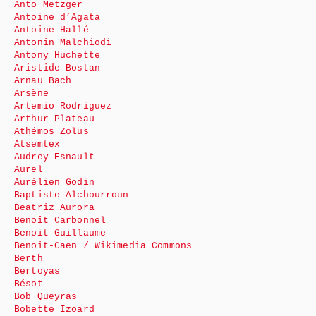
Anto Metzger
Antoine d’Agata
Antoine Hallé
Antonin Malchiodi
Antony Huchette
Aristide Bostan
Arnau Bach
Arsène
Artemio Rodriguez
Arthur Plateau
Athémos Zolus
Atsemtex
Audrey Esnault
Aurel
Aurélien Godin
Baptiste Alchourroun
Beatriz Aurora
Benoît Carbonnel
Benoit Guillaume
Benoit-Caen / Wikimedia Commons
Berth
Bertoyas
Bésot
Bob Queyras
Bobette Izoard