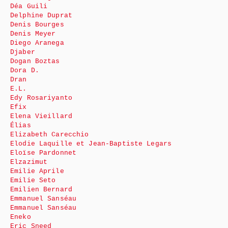
Déa Guili
Delphine Duprat
Denis Bourges
Denis Meyer
Diego Aranega
Djaber
Dogan Boztas
Dora D.
Dran
E.L.
Edy Rosariyanto
Efix
Elena Vieillard
Élias
Elizabeth Carecchio
Elodie Laquille et Jean-Baptiste Legars
Eloïse Pardonnet
Elzazimut
Emilie Aprile
Emilie Seto
Emilien Bernard
Emmanuel Sanséau
Emmanuel Sanséau
Eneko
Eric Sneed