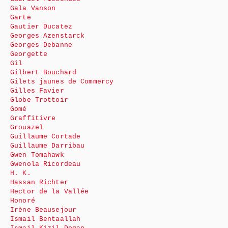
Gala Vanson
Garte
Gautier Ducatez
Georges Azenstarck
Georges Debanne
Georgette
Gil
Gilbert Bouchard
Gilets jaunes de Commercy
Gilles Favier
Globe Trottoir
Gomé
Graffitivre
Grouazel
Guillaume Cortade
Guillaume Darribau
Gwen Tomahawk
Gwenola Ricordeau
H. K.
Hassan Richter
Hector de la Vallée
Honoré
Irène Beausejour
Ismail Bentaallah