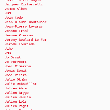
Ismail Kizil Dogan
Jacques Ristorcelli
James Albon
JBM
Jean Codo
Jean-Claude Coutausse
Jean-Pierre Levaray
Jeanne Frank
Jeanne Pierson
Jeremy Boulard Le Fur
Jérôme Fourcade
Jiho
JMB
Jo Orsat
Jo Vervoort
Joël Cimarrón
Jonas Sénat
José Vieira
Julie Okmûn
Julie Rébouillat
Julien Abié
Julien Brygo
Julien Jaulin
Julien Loïs
Julien Paget