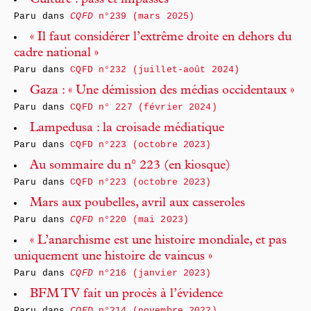
Culture : pass et impasses
Paru dans
CQFD
n°239 (mars 2025)
« Il faut considérer l’extrême droite en dehors du
cadre national »
Paru dans
CQFD n°232 (juillet-août 2024)
Gaza : « Une démission des médias occidentaux »
Paru dans
CQFD n° 227 (février 2024)
Lampedusa : la croisade médiatique
Paru dans
CQFD n°223 (octobre 2023)
Au sommaire du n° 223 (en kiosque)
Paru dans
CQFD n°223 (octobre 2023)
Mars aux poubelles, avril aux casseroles
Paru dans
CQFD
n°220 (mai 2023)
« L’anarchisme est une histoire mondiale, et pas
uniquement une histoire de vaincus »
Paru dans
CQFD
n°216 (janvier 2023)
BFM TV fait un procès à l’évidence
Paru dans
CQFD
n°214 (novembre 2022)