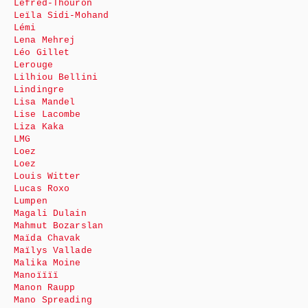
Lefred-Thouron
Leïla Sidi-Mohand
Lémi
Lena Mehrej
Léo Gillet
Lerouge
Lilhiou Bellini
Lindingre
Lisa Mandel
Lise Lacombe
Liza Kaka
LMG
Loez
Loez
Louis Witter
Lucas Roxo
Lumpen
Magali Dulain
Mahmut Bozarslan
Maïda Chavak
Maïlys Vallade
Malika Moine
Manoïïïï
Manon Raupp
Mano Spreading