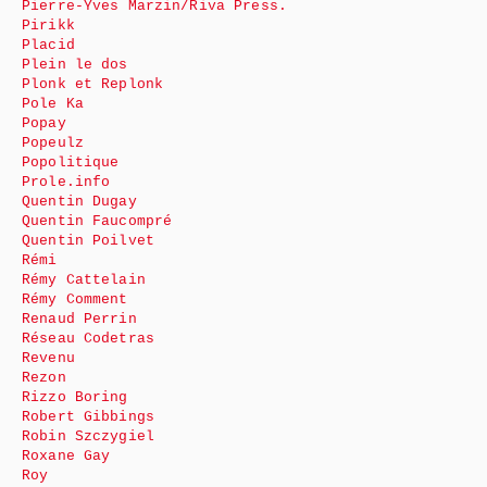
Pierre-Yves Marzin/Riva Press.
Pirikk
Placid
Plein le dos
Plonk et Replonk
Pole Ka
Popay
Popeulz
Popolitique
Prole.info
Quentin Dugay
Quentin Faucompré
Quentin Poilvet
Rémi
Rémy Cattelain
Rémy Comment
Renaud Perrin
Réseau Codetras
Revenu
Rezon
Rizzo Boring
Robert Gibbings
Robin Szczygiel
Roxane Gay
Roy