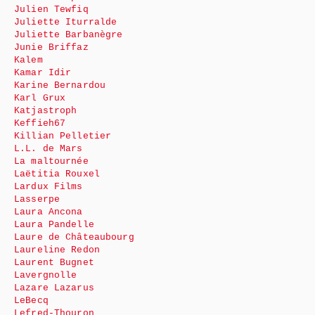
Julien Tewfiq
Juliette Iturralde
Juliette Barbanègre
Junie Briffaz
Kalem
Kamar Idir
Karine Bernardou
Karl Grux
Katjastroph
Keffieh67
Killian Pelletier
L.L. de Mars
La maltournée
Laëtitia Rouxel
Lardux Films
Lasserpe
Laura Ancona
Laura Pandelle
Laure de Châteaubourg
Laureline Redon
Laurent Bugnet
Lavergnolle
Lazare Lazarus
LeBecq
Lefred-Thouron