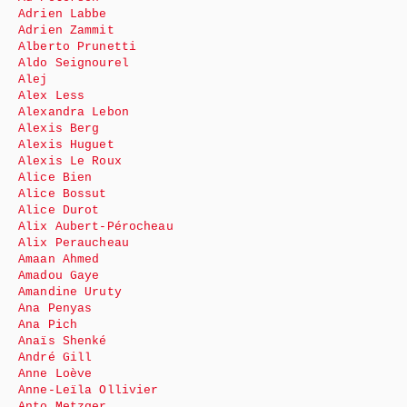
Adrien Labbe
Adrien Zammit
Alberto Prunetti
Aldo Seignourel
Alej
Alex Less
Alexandra Lebon
Alexis Berg
Alexis Huguet
Alexis Le Roux
Alice Bien
Alice Bossut
Alice Durot
Alix Aubert-Pérocheau
Alix Peraucheau
Amaan Ahmed
Amadou Gaye
Amandine Uruty
Ana Penyas
Ana Pich
Anaïs Shenké
André Gill
Anne Loève
Anne-Leïla Ollivier
Anto Metzger