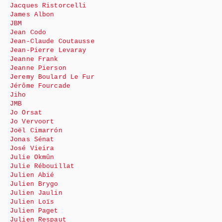
Jacques Ristorcelli
James Albon
JBM
Jean Codo
Jean-Claude Coutausse
Jean-Pierre Levaray
Jeanne Frank
Jeanne Pierson
Jeremy Boulard Le Fur
Jérôme Fourcade
Jiho
JMB
Jo Orsat
Jo Vervoort
Joël Cimarrón
Jonas Sénat
José Vieira
Julie Okmûn
Julie Rébouillat
Julien Abié
Julien Brygo
Julien Jaulin
Julien Loïs
Julien Paget
Julien Respaut