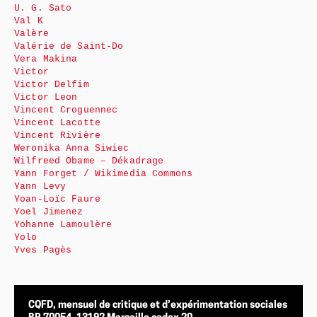
U. G. Sato
Val K
Valère
Valérie de Saint-Do
Vera Makina
Victor
Victor Delfim
Victor Leon
Vincent Croguennec
Vincent Lacotte
Vincent Rivière
Weronika Anna Siwiec
Wilfreed Obame – Dékadrage
Yann Forget / Wikimedia Commons
Yann Levy
Yoan-Loïc Faure
Yoel Jimenez
Yohanne Lamoulère
Yolo
Yves Pagès
CQFD, mensuel de critique et d’expérimentation sociales