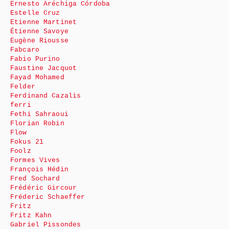
Ernesto Aréchiga Córdoba
Estelle Cruz
Etienne Martinet
Étienne Savoye
Eugène Riousse
Fabcaro
Fabio Purino
Faustine Jacquot
Fayad Mohamed
Felder
Ferdinand Cazalis
ferri
Fethi Sahraoui
Florian Robin
Flow
Fokus 21
Foolz
Formes Vives
François Hédin
Fred Sochard
Frédéric Gircour
Fréderic Schaeffer
Fritz
Fritz Kahn
Gabriel Pissondes