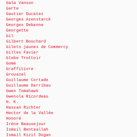
Gala Vanson
Garte
Gautier Ducatez
Georges Azenstarck
Georges Debanne
Georgette
Gil
Gilbert Bouchard
Gilets jaunes de Commercy
Gilles Favier
Globe Trottoir
Gomé
Graffitivre
Grouazel
Guillaume Cortade
Guillaume Darribau
Gwen Tomahawk
Gwenola Ricordeau
H. K.
Hassan Richter
Hector de la Vallée
Honoré
Irène Beausejour
Ismail Bentaallah
Ismail Kizil Dogan