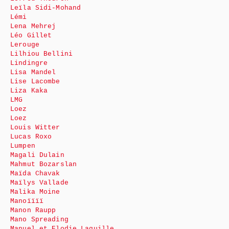
Leïla Sidi-Mohand
Lémi
Lena Mehrej
Léo Gillet
Lerouge
Lilhiou Bellini
Lindingre
Lisa Mandel
Lise Lacombe
Liza Kaka
LMG
Loez
Loez
Louis Witter
Lucas Roxo
Lumpen
Magali Dulain
Mahmut Bozarslan
Maïda Chavak
Maïlys Vallade
Malika Moine
Manoïïïï
Manon Raupp
Mano Spreading
Manuel et Elodie Laquille.