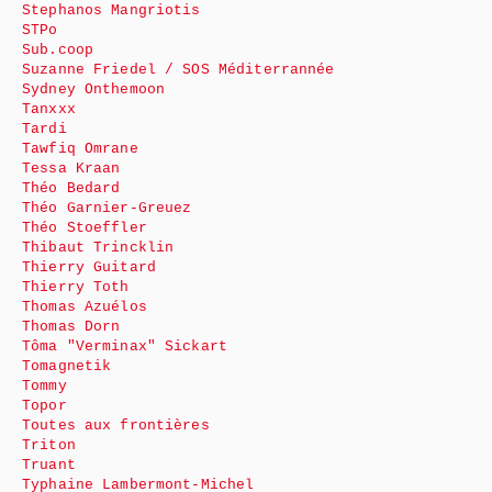
Stephanos Mangriotis
STPo
Sub.coop
Suzanne Friedel / SOS Méditerrannée
Sydney Onthemoon
Tanxxx
Tardi
Tawfiq Omrane
Tessa Kraan
Théo Bedard
Théo Garnier-Greuez
Théo Stoeffler
Thibaut Trincklin
Thierry Guitard
Thierry Toth
Thomas Azuélos
Thomas Dorn
Tôma "Verminax" Sickart
Tomagnetik
Tommy
Topor
Toutes aux frontières
Triton
Truant
Typhaine Lambermont-Michel