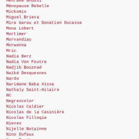
Mehrake Ghodsi
Ménopause Rebelle
Mickomix
Miguel Brieva
Mira Garou et Donatien Ducasse
Mona Lobert
Mortimer
Morvandiau
Morwenna
Mric
Nadia Berz
Nadia Von Foutre
Nadjib Bouznad
Naïké Desquesnes
Nardo
Narimane Baba Aïssa
Nathaly Saint-Hilaire
NC
Negrescolor
Nicolas Caldier
Nicolas de la Casinière
Nicolas Filloqie
Nieves
Nijelle Botainne
Nino Dufaux