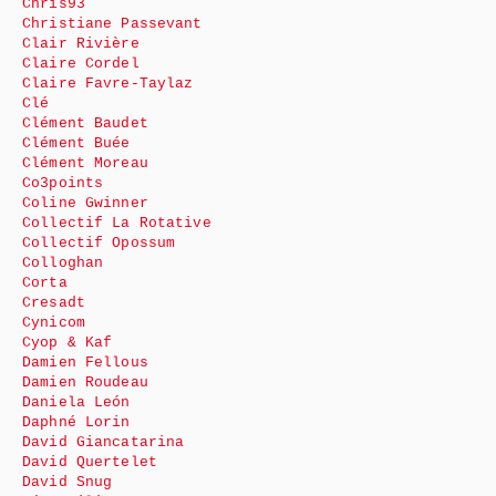
Chris93
Christiane Passevant
Clair Rivière
Claire Cordel
Claire Favre-Taylaz
Clé
Clément Baudet
Clément Buée
Clément Moreau
Co3points
Coline Gwinner
Collectif La Rotative
Collectif Opossum
Colloghan
Corta
Cresadt
Cynicom
Cyop & Kaf
Damien Fellous
Damien Roudeau
Daniela León
Daphné Lorin
David Giancatarina
David Quertelet
David Snug