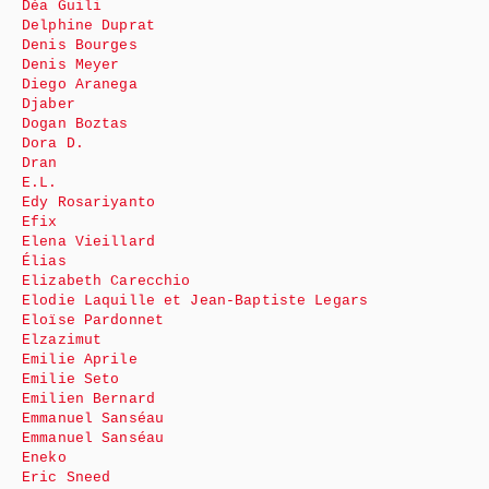
Déa Guili
Delphine Duprat
Denis Bourges
Denis Meyer
Diego Aranega
Djaber
Dogan Boztas
Dora D.
Dran
E.L.
Edy Rosariyanto
Efix
Elena Vieillard
Élias
Elizabeth Carecchio
Elodie Laquille et Jean-Baptiste Legars
Eloïse Pardonnet
Elzazimut
Emilie Aprile
Emilie Seto
Emilien Bernard
Emmanuel Sanséau
Emmanuel Sanséau
Eneko
Eric Sneed