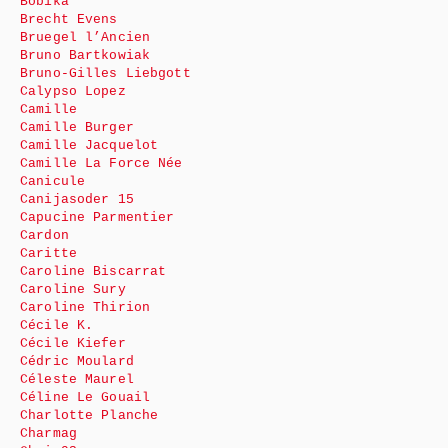
Bobika
Brecht Evens
Bruegel l’Ancien
Bruno Bartkowiak
Bruno-Gilles Liebgott
Calypso Lopez
Camille
Camille Burger
Camille Jacquelot
Camille La Force Née
Canicule
Canijasoder 15
Capucine Parmentier
Cardon
Caritte
Caroline Biscarrat
Caroline Sury
Caroline Thirion
Cécile K.
Cécile Kiefer
Cédric Moulard
Céleste Maurel
Céline Le Gouail
Charlotte Planche
Charmag