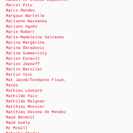
Marcel Pitu
Marco Mendes
Margaux Wartelle
Marianne Wasowska
Mariano Agudo
Marie Robert
Marie-Madeleine Salvanes
Marina Margarina
Marina Obradovic
Marine Summercity
Marion Esnault
Marion Jdanoff
Martin Barzilai
Martin Viot
Mat Jacob/Tendance Floue.
Matéo
Mathieu Léonard
Mathilde Paix
Mathilde Meignan
Matthieu Mounier
Matthieu Ossona de Mendez
Maud Bénézit
Maud Guély
Mc McGill