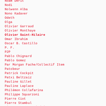
Noam Derit
Nodi
Nolwenn Alba
Nono Kadaver
Odeth
Olga
Olivier Garraud
Olivier Monthaye
Olivier Saint-Hilaire
Omar Ibrahim
Oscar B. Castillo
P. F.
P2P
Pablo Chignard
Pablo Gomez
Par Morgan Fache/Collectif Item
Patobeur
Patrick Cockpit
Patxi Beltzaiz
Pauline Gillet
Pauline Laplace
Philémon Collafarina
Philippe Squarzoni
Pierre Ciot
Pierre Stambul