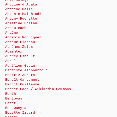
Antoine d’Agata
Antoine Hallé
Antonin Malchiodi
Antony Huchette
Aristide Bostan
Arnau Bach
Arsène
Artemio Rodriguez
Arthur Plateau
Athémos Zolus
Atsemtex
Audrey Esnault
Aurel
Aurélien Godin
Baptiste Alchourroun
Beatriz Aurora
Benoît Carbonnel
Benoit Guillaume
Benoit-Caen / Wikimedia Commons
Berth
Bertoyas
Bésot
Bob Queyras
Bobette Izoard