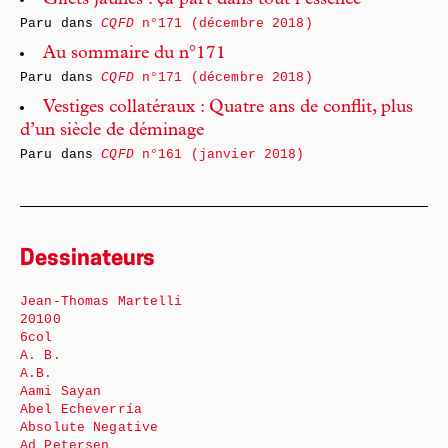
Gilets jaunes : ça part dans tout l’essence
Paru dans
CQFD
n°171 (décembre 2018)
Au sommaire du n°171
Paru dans
CQFD
n°171 (décembre 2018)
Vestiges collatéraux : Quatre ans de conflit, plus
d’un siècle de déminage
Paru dans
CQFD
n°161 (janvier 2018)
Dessinateurs
Jean-Thomas Martelli
20100
6col
A. B.
A.B.
Aami Sayan
Abel Echeverría
Absolute Negative
Ad Petersen