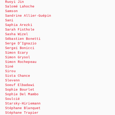
Ruoyi Jin
Salomé Lahoche
Samson
Sandrine Allier-Guépin
Sani
Saphia Arezki
Sarah Fisthole
Sasha Wizel
Sébastien Bonetti
Serge D’Ignazio
Sergeï Bonicci
Simon Ecary
Simon Grysol
Simon Rochepeau
Siné
Sirou
Sista Chance
Slevenn
Soeuf Elbadawi
Sophie Bourlet
Sophie Del Mambo
Soulcié
Starsky-Hiriemann
Stéphane Blanquet
Stéphane Trapier